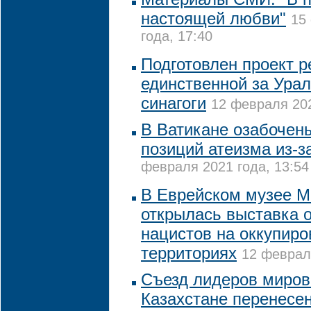
настоящей любви"
15
года, 17:40
Подготовлен проект 
единственной за Ура
синагоги
12 февраля 202
В Ватикане озабочен
позиций атеизма из-з
февраля 2021 года, 13:54
В Еврейском музее 
открылась выставка 
нацистов на оккупир
территориях
12 февраля
Съезд лидеров миров
Казахстане перенесен