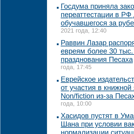
Госдума приняла зако
переаттестации в РФ 
обучавшегося за руб
2021 года, 12:40
Раввин Лазар распор
евреям более 30 тыс.
празднования Песаха
года, 17:45
Еврейское издательст
от участия в книжной
Non/fiction из-за Пес
года, 10:00
Хасидов пустят в Ума
Шана при условии ва
нормализации ситуац