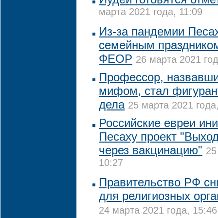
марта 2021 года, 11:09
Из-за пандемии Песах
семейным праздником
ФЕОР
26 марта 2021 год
Профессор, назвавши
мифом, стал фигуран
дела
25 марта 2021 года,
Российские евреи ин
Песаху проект "Выход
через вакцинацию"
25
10:27
Правительство РФ сни
для религиозных орг
24 марта 2021 года, 15:46