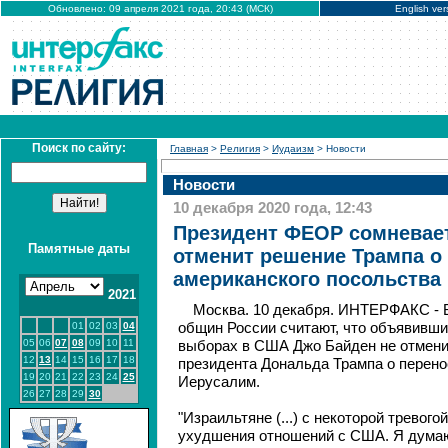
Обновлено: 09 апреля 2021 года, 20:43 (МСК)
English ver
Поиск по сайту:
Главная
>
Религия
>
Иудаизм
> Новости
Новости
10 декабря 2020 года, 12:43
Президент ФЕОР сомневает
Памятные даты
отменит решение Трампа о
американского посольства
2021
Москва. 10 декабря. ИНТЕРФАКС - 
01
02
03
04
общин России считают, что объявивши
05
06
07
08
09
10
11
выборах в США Джо Байден не отмен
12
13
14
15
16
17
18
президента Дональда Трампа о перено
19
20
21
22
23
24
25
Иерусалим.
26
27
28
29
30
"Израильтяне (...) с некоторой тревог
ухудшения отношений с США. Я думаю