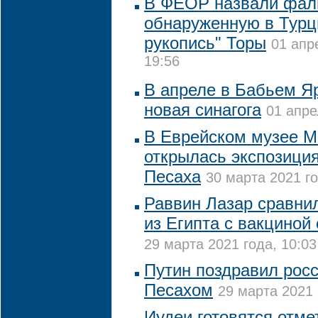
В ФЕОР назвали фал
обнаруженную в Тур
рукопись" Торы
01 апр
19:56
В апреле в Бабьем Я
новая синагога
01 апре
В Еврейском музее 
открылась экспозиция
Песаха
30 марта 2021 го
Раввин Лазар сравни
из Египта с вакциной
29 марта 2021 года, 10:03
Путин поздравил росс
Песахом
29 марта 2021 
Иудеи готовятся отме