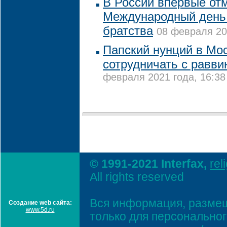
В России впервые от
Международный день 
братства
08 февраля 20
Папский нунций в Мо
сотрудничать с равви
февраля 2021 года, 16:38
© 1991-2021 Interfax,
rel
All rights reserved
Вся информация, размещ
Создание web сайта:
www.5d.ru
только для персонально