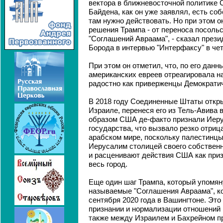
вектора в ближневосточной политике 
Байдена, как он уже заявлял, есть соб
там нужно действовать. Но при этом о
решения Трампа - от переноса посоль
"Соглашений Авраама", - сказал през
Борода в интервью "Интерфаксу" в чет
При этом он отметил, что, по его данн
американских евреев отреагировала н
радостно как приверженцы Демократич
В 2018 году Соединенные Штаты откры
Израиле, перенеся его из Тель-Авива 
образом США де-факто признали Иеру
государства, что вызвало резко отри
арабском мире, поскольку палестинц
Иерусалим столицей своего собственн
и расценивают действия США как приз
весь город.
Еще один шаг Трампа, который упомян
называемые "Соглашения Авраама", к
сентября 2020 года в Вашингтоне. Это
признании и нормализации отношений
также между Израилем и Бахрейном п