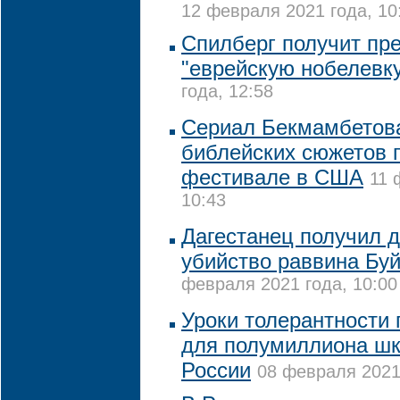
12 февраля 2021 года, 10
Спилберг получит пре
"еврейскую нобелевк
года, 12:58
Сериал Бекмамбетова
библейских сюжетов 
фестивале в США
11 
10:43
Дагестанец получил д
убийство раввина Бу
февраля 2021 года, 10:00
Уроки толерантности
для полумиллиона шк
России
08 февраля 2021 