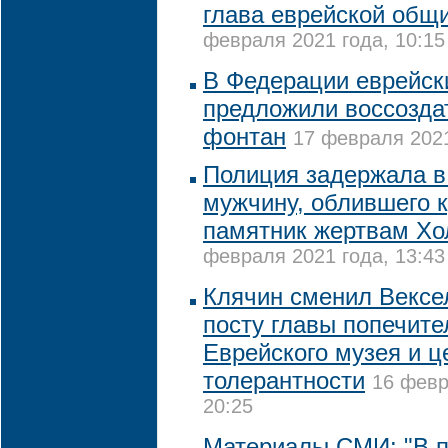
глава еврейской общ
февраля 2021 года, 10:15
В Федерации еврейск
предложили воссозда
фонтан
17 февраля 2021
Полиция задержала в
мужчину, облившего 
памятник жертвам Хо
февраля 2021 года, 13:43
Клячин сменил Вексе
посту главы попечите
Еврейского музея и ц
толерантности
16 февр
20:25
Материалы СМИ: "В п