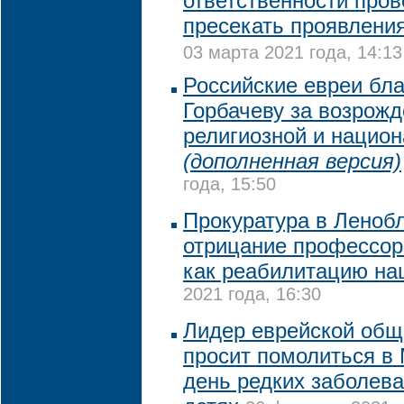
ответственности пров
пресекать проявлени
03 марта 2021 года, 14:13
Российские евреи бл
Горбачеву за возрож
религиозной и нацио
(дополненная версия)
года, 15:50
Прокуратура в Леноб
отрицание профессор
как реабилитацию на
2021 года, 16:30
Лидер еврейской общ
просит помолиться в
день редких заболев