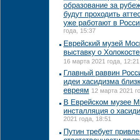
образование за рубе
будут проходить атте
уже работают в Росси
года, 15:37
Еврейский музей Мос
выставку о Холокост
16 марта 2021 года, 12:21
Главный раввин Росси
идеи хасидизма близк
евреям
12 марта 2021 го
В Еврейском музее М
инсталляция о хасид
2021 года, 18:51
Путин требует привле