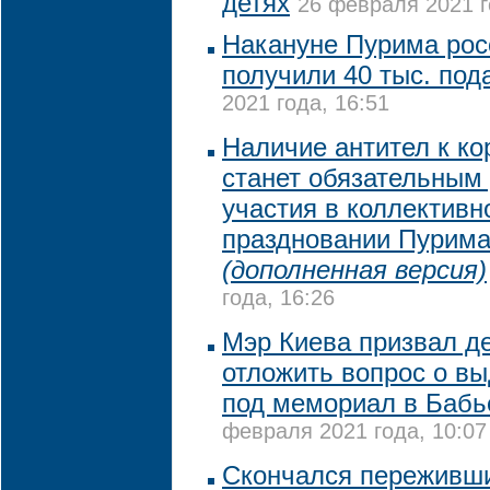
детях
26 февраля 2021 г
Накануне Пурима рос
получили 40 тыс. под
2021 года, 16:51
Наличие антител к ко
станет обязательным
участия в коллективн
праздновании Пурима
(дополненная версия)
года, 16:26
Мэр Киева призвал д
отложить вопрос о в
под мемориал в Бабь
февраля 2021 года, 10:07
Скончался переживш