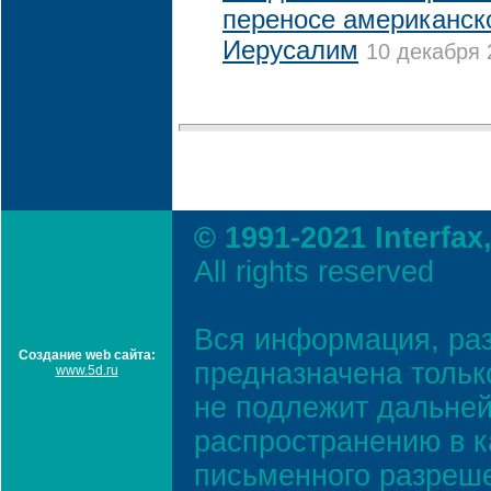
переносе американско
Иерусалим
10 декабря 
© 1991-2021 Interfax
All rights reserved
Вся информация, ра
Создание web сайта:
предназначена тольк
www.5d.ru
не подлежит дальней
распространению в к
письменного разреш