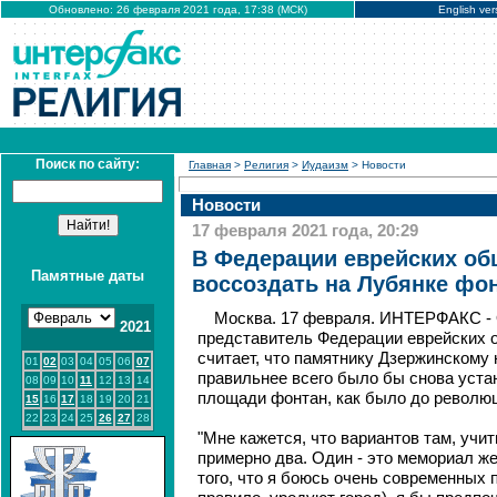
Обновлено: 26 февраля 2021 года, 17:38 (МСК)
English ver
Поиск по сайту:
Главная
>
Религия
>
Иудаизм
> Новости
Новости
17 февраля 2021 года, 20:29
В Федерации еврейских о
Памятные даты
воссоздать на Лубянке фо
Москва. 17 февраля. ИНТЕРФАКС 
2021
представитель Федерации еврейских 
считает, что памятнику Дзержинскому 
01
02
03
04
05
06
07
правильнее всего было бы снова устан
08
09
10
11
12
13
14
площади фонтан, как было до револю
15
16
17
18
19
20
21
22
23
24
25
26
27
28
"Мне кажется, что вариантов там, учи
примерно два. Один - это мемориал ж
того, что я боюсь очень современных п