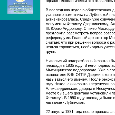
однако технологически это оказалось
В последнюю неделю общественная д
установке памятника на Лубянской пл
активизировалась. Среди уже озвучен
монументы Феликсу Дзержинскому, Ал
III, Юрию Андропову. Спикер Мосгор
предложил рассмотреть вопрос возвр
референдуме. Главный архитектор Мо
считает, что при решении вопроса о р
нельзя торопиться, необходимо учест
групп.
Никольский водоразборный фонтан бы
площади в 1835 году. В него подавала
Мытищинского водопровода. Уже в со
основателя ВЧК-ОГПУ Дзержинского п
называться его именем. После реконс
году Никольский фонтан перенесли во
Александринского дворца в Нескучном 
месте бывшего фонтана установили п
Феликсу". В 1990 году площади было 
название - Лубянская.
22 августа 1991 года после провала ав