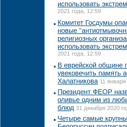
использовать экстре
2021 года, 12:59
Комитет Госдумы опас
новые "антиотмывочн
религиозных организа
использовать экстре
2021 года, 12:59
В еврейской общине 
увековечить память 
Халатникова
11 января
Президент ФЕОР назв
оливье одним из люб
блюд
31 декабря 2020 го
Четыре самые крупн
Белоруссии подписал