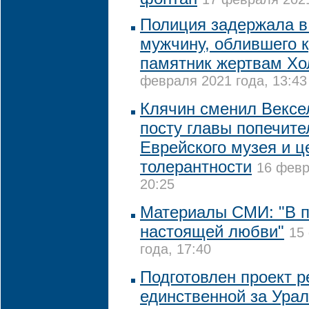
Полиция задержала в
мужчину, облившего 
памятник жертвам Хо
февраля 2021 года, 13:43
Клячин сменил Вексе
посту главы попечите
Еврейского музея и ц
толерантности
16 февр
20:25
Материалы СМИ: "В п
настоящей любви"
15
года, 17:40
Подготовлен проект 
единственной за Ура