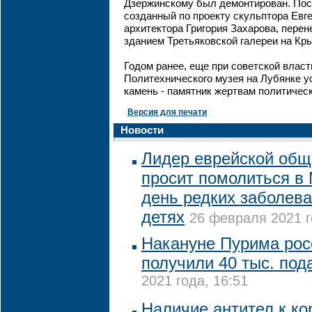
Дзержинскому был демонтирован. Посл
созданный по проекту скульптора Евг
архитектора Григория Захарова, перен
зданием Третьяковской галереи на Кр
Годом ранее, еще при советской власти
Политехнического музея на Лубянке 
камень - памятник жертвам политичес
Версия для печати
Новости
Лидер еврейской общ
просит помолиться в
день редких заболев
детях
26 февраля 2021 г
Накануне Пурима рос
получили 40 тыс. под
2021 года, 16:51
Наличие антител к ко