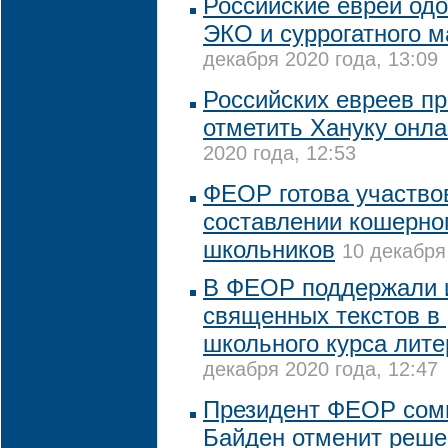
Российские евреи од
ЭКО и суррогатного м
декабря 2020 года, 13:09
Российских евреев п
отметить Хануку онл
2020 года, 12:53
ФЕОР готова участво
составлении кошерно
школьников
10 декабря
В ФЕОР поддержали 
священных текстов в
школьного курса лит
декабря 2020 года, 12:47
Президент ФЕОР сомн
Байден отменит реше