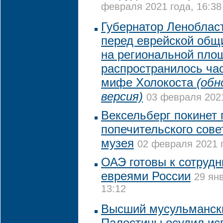
февраля 2021 года, 16:38
Губернатор Леноблас
перед еврейской общи
на региональной пло
распространилось ча
мифе Холокоста
(обн
версия)
03 февраля 2021
Вексельберг покинет 
попечительского сове
музея
02 февраля 2021 г
ОАЭ готовы к сотрудн
евреями России
29 ян
13:12
Высший мусульманск
Палестины осудил ис