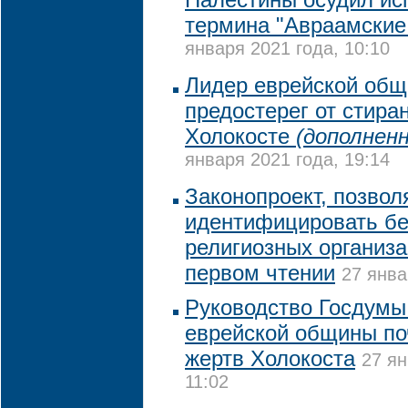
термина "Авраамские
января 2021 года, 10:10
Лидер еврейской общ
предостерег от стира
Холокосте
(дополненн
января 2021 года, 19:14
Законопроект, позво
идентифицировать б
религиозных организа
первом чтении
27 янва
Руководство Госдумы
еврейской общины по
жертв Холокоста
27 ян
11:02