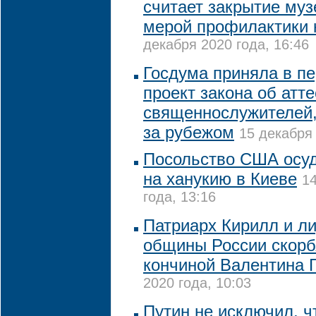
считает закрытие му
мерой профилактики 
декабря 2020 года, 16:46
Госдума приняла в п
проект закона об атт
священнослужителей
за рубежом
15 декабря 
Посольство США осу
на ханукию в Киеве
1
года, 13:16
Патриарх Кирилл и л
общины России скорбя
кончиной Валентина 
2020 года, 10:03
Путин не исключил, ч