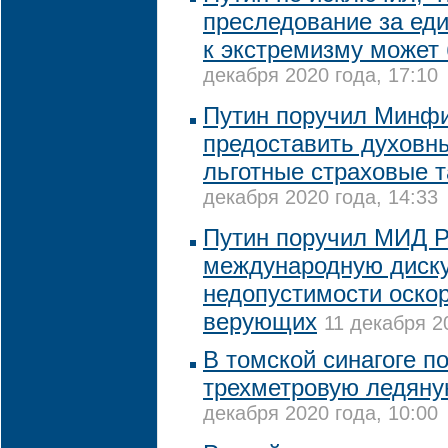
преследование за ед
к экстремизму может
декабря 2020 года, 17:10
Путин поручил Минф
предоставить духов
льготные страховые 
декабря 2020 года, 14:33
Путин поручил МИД 
международную диск
недопустимости оско
верующих
11 декабря 2
В томской синагоге п
трехметровую ледяну
декабря 2020 года, 10:00