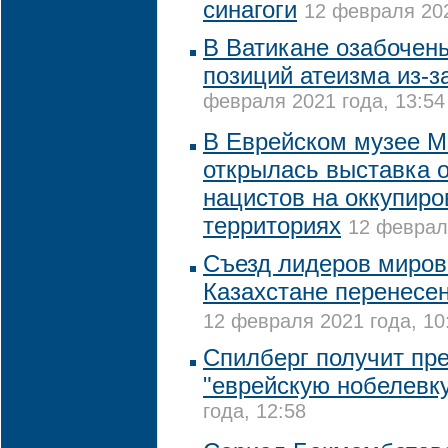
синагоги
12 февраля 202
В Ватикане озабочен
позиций атеизма из-з
февраля 2021 года, 13:54
В Еврейском музее 
открылась выставка 
нацистов на оккупир
территориях
12 февраля
Съезд лидеров миров
Казахстане перенесен
12 февраля 2021 года, 10
Спилберг получит пре
"еврейскую нобелевк
года, 12:58