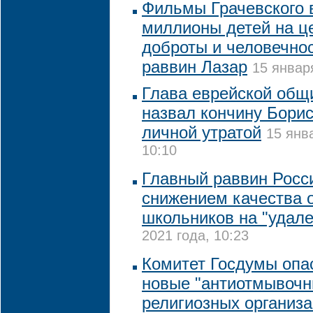
Фильмы Грачевского 
миллионы детей на ц
доброты и человечнос
раввин Лазар
15 январ
Глава еврейской общ
назвал кончину Борис
личной утратой
15 янв
10:10
Главный раввин Росс
снижением качества 
школьников на "удале
2021 года, 10:23
Комитет Госдумы опас
новые "антиотмывочн
религиозных организа