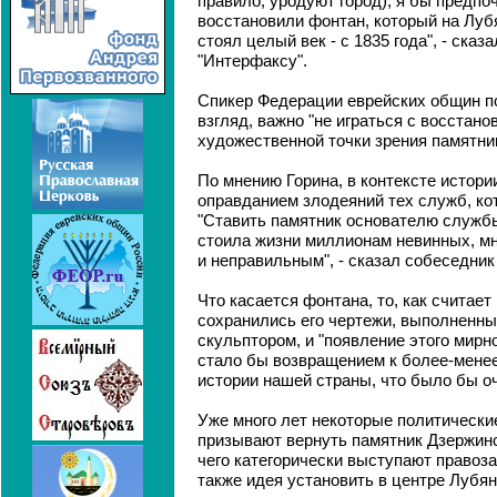
правило, уродуют город), я бы предпо
восстановили фонтан, который на Луб
стоял целый век - с 1835 года", - сказ
"Интерфаксу".
Спикер Федерации еврейских общин по
взгляд, важно "не играться с восстан
художественной точки зрения памятни
По мнению Горина, в контексте истори
оправданием злодеяний тех служб, ко
"Ставить памятник основателю службы
стоила жизни миллионам невинных, м
и неправильным", - сказал собеседник
Что касается фонтана, то, как считает
сохранились его чертежи, выполненн
скульптором, и "появление этого мирн
стало бы возвращением к более-менее
истории нашей страны, что было бы оч
Уже много лет некоторые политически
призывают вернуть памятник Дзержинс
чего категорически выступают правоз
также идея установить в центре Лубя