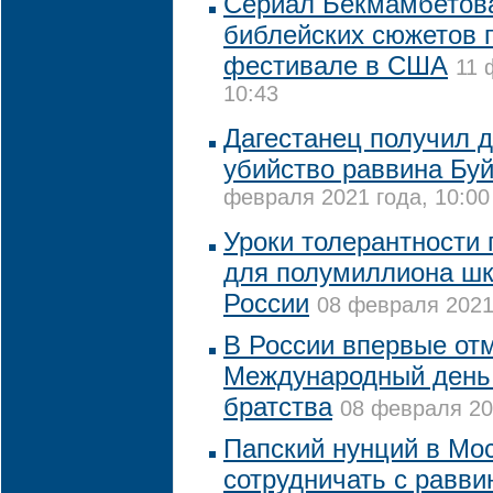
Сериал Бекмамбетова
библейских сюжетов 
фестивале в США
11 
10:43
Дагестанец получил д
убийство раввина Бу
февраля 2021 года, 10:00
Уроки толерантности
для полумиллиона шк
России
08 февраля 2021 
В России впервые от
Международный день 
братства
08 февраля 20
Папский нунций в Мо
сотрудничать с равви