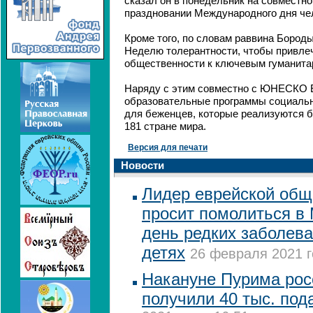
сказал он в понедельник на совместн
праздновании Международного дня чел
Кроме того, по словам раввина Бороды
Неделю толерантности, чтобы привле
общественности к ключевым гуманита
Наряду с этим совместно с ЮНЕСКО Е
образовательные программы социальн
для беженцев, которые реализуются б
181 стране мира.
Версия для печати
Новости
Лидер еврейской общ
просит помолиться в
день редких заболев
детях
26 февраля 2021 г
Накануне Пурима рос
получили 40 тыс. под