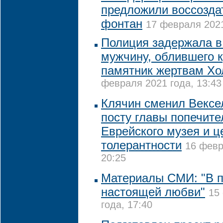
предложили воссозда
фонтан
17 февраля 2021
Полиция задержала в
мужчину, облившего 
памятник жертвам Хо
февраля 2021 года, 13:43
Клячин сменил Вексе
посту главы попечите
Еврейского музея и ц
толерантности
16 февр
20:25
Материалы СМИ: "В п
настоящей любви"
15
года, 17:40