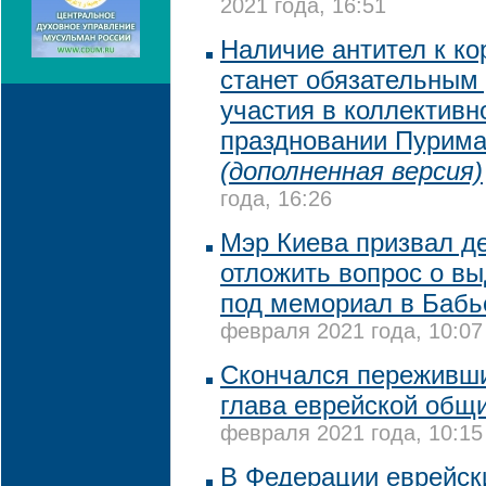
2021 года, 16:51
Наличие антител к ко
станет обязательным
участия в коллективн
праздновании Пурима
(дополненная версия)
года, 16:26
Мэр Киева призвал д
отложить вопрос о в
под мемориал в Бабь
февраля 2021 года, 10:07
Скончался переживш
глава еврейской общ
февраля 2021 года, 10:15
В Федерации еврейск