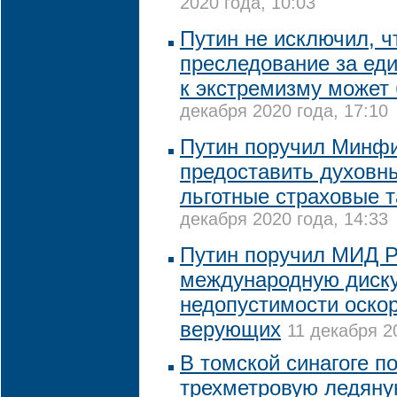
2020 года, 10:03
Путин не исключил, ч
преследование за ед
к экстремизму может
декабря 2020 года, 17:10
Путин поручил Минф
предоставить духов
льготные страховые 
декабря 2020 года, 14:33
Путин поручил МИД 
международную диск
недопустимости оско
верующих
11 декабря 2
В томской синагоге п
трехметровую ледяну