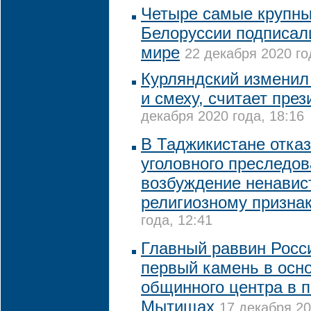
Четыре самые крупн
Белоруссии подписал
мире
22 декабря 2020 го
Курляндский изменил 
и смеху, считает пре
декабря 2020 года, 18:16
В Таджикистане отказ
уголовного преследов
возбуждение ненавис
религиозному призна
года, 12:41
Главный раввин Росс
первый камень в осно
общинного центра в 
Мытищах
17 декабря 20