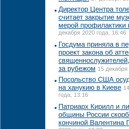
Директор Центра тол
считает закрытие му
мерой профилактики 
декабря 2020 года, 16:46
Госдума приняла в п
проект закона об атт
священнослужителей
за рубежом
15 декабря 
Посольство США осу
на ханукию в Киеве
1
года, 13:16
Патриарх Кирилл и л
общины России скорбя
кончиной Валентина 