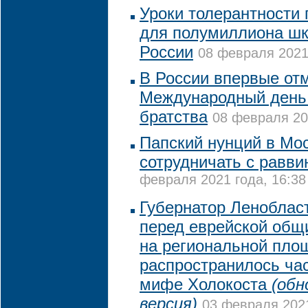
Уроки толерантности
для полумиллиона шк
России
08 февраля 2021 
В России впервые от
Международный день 
братства
08 февраля 20
Папский нунций в Мо
сотрудничать с равви
февраля 2021 года, 16:38
Губернатор Леноблас
перед еврейской общи
на региональной пло
распространилось ча
мифе Холокоста
(обн
версия)
03 февраля 2021