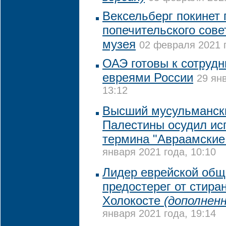
Вексельберг покинет 
попечительского сове
музея
02 февраля 2021 г
ОАЭ готовы к сотрудн
евреями России
29 ян
13:12
Высший мусульманск
Палестины осудил ис
термина "Авраамские
января 2021 года, 10:10
Лидер еврейской общ
предостерег от стира
Холокосте
(дополненн
января 2021 года, 19:14