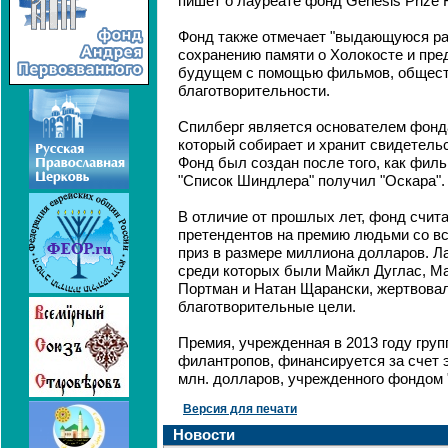
пишет о лауреате фонд Genesis Prize F
Фонд также отмечает "выдающуюся ра
сохранению памяти о Холокосте и пре
будущем с помощью фильмов, общест
благотворительности.
Спилберг является основателем фонда
который собирает и хранит свидетель
Фонд был создан после того, как филь
"Список Шиндлера" получил "Оскара".
В отличие от прошлых лет, фонд счита
претендентов на премию людьми со вс
приз в размере миллиона долларов. Л
среди которых были Майкл Дуглас, М
Портман и Натан Щарански, жертвовал
благотворительные цели.
Премия, учрежденная в 2013 году груп
филантропов, финансируется за счет 
млн. долларов, учрежденного фондом "G
Версия для печати
Новости