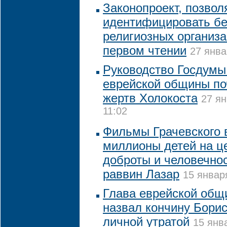
Законопроект, позво
идентифицировать б
религиозных организа
первом чтении
27 янва
Руководство Госдумы
еврейской общины по
жертв Холокоста
27 ян
11:02
Фильмы Грачевского 
миллионы детей на ц
доброты и человечнос
раввин Лазар
15 январ
Глава еврейской общ
назвал кончину Борис
личной утратой
15 янв