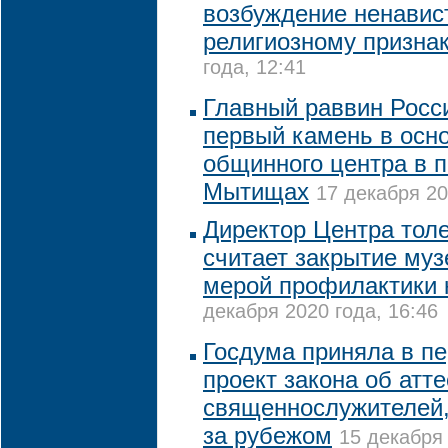
возбуждение ненавис
религиозному призна
года, 12:41
Главный раввин Росс
первый камень в осно
общинного центра в 
Мытищах
17 декабря 20
Директор Центра тол
считает закрытие му
мерой профилактики 
декабря 2020 года, 16:46
Госдума приняла в п
проект закона об атт
священнослужителей
за рубежом
15 декабря 