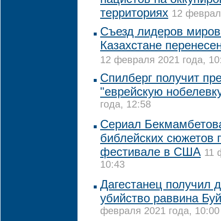
территориях
12 февраля
Съезд лидеров миров
Казахстане перенесен
12 февраля 2021 года, 10
Спилберг получит пре
"еврейскую нобелевк
года, 12:58
Сериал Бекмамбетова
библейских сюжетов 
фестивале в США
11 
10:43
Дагестанец получил д
убийство раввина Бу
февраля 2021 года, 10:00