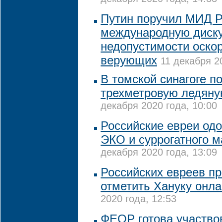
Путин поручил МИД 
международную диск
недопустимости оско
верующих
11 декабря 2
В томской синагоге п
трехметровую ледяну
декабря 2020 года, 10:00
Российские евреи од
ЭКО и суррогатного м
декабря 2020 года, 13:09
Российских евреев п
отметить Хануку онл
2020 года, 12:53
ФЕОР готова участво