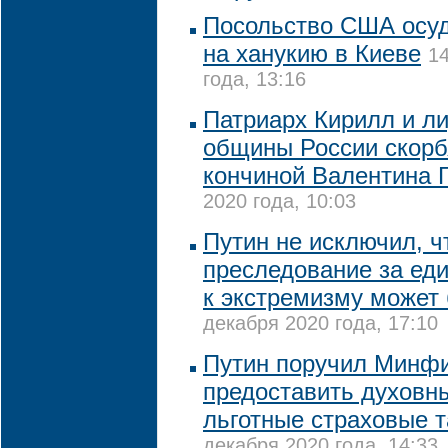
Посольство США осу
на ханукию в Киеве
1
года, 13:16
Патриарх Кирилл и л
общины России скорбя
кончиной Валентина 
2020 года, 10:03
Путин не исключил, ч
преследование за ед
к экстремизму может
декабря 2020 года, 17:10
Путин поручил Минф
предоставить духов
льготные страховые 
декабря 2020 года, 14:33