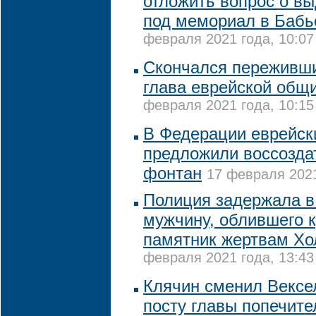
отложить вопрос о в
под мемориал в Бабь
февраля 2021 года, 10:07
Скончался переживш
глава еврейской общ
февраля 2021 года, 10:15
В Федерации еврейск
предложили воссозда
фонтан
17 февраля 2021
Полиция задержала в
мужчину, облившего 
памятник жертвам Хо
февраля 2021 года, 13:43
Клячин сменил Вексе
посту главы попечите