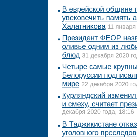
В еврейской общине 
увековечить память 
Халатникова
11 января
Президент ФЕОР назв
оливье одним из люб
блюд
31 декабря 2020 го
Четыре самые крупн
Белоруссии подписал
мире
22 декабря 2020 го
Курляндский изменил 
и смеху, считает пре
декабря 2020 года, 18:16
В Таджикистане отказ
уголовного преследов