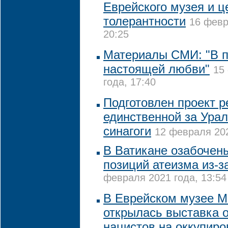
Еврейского музея и ц
толерантности
16 февр
20:25
Материалы СМИ: "В п
настоящей любви"
15
года, 17:40
Подготовлен проект 
единственной за Ура
синагоги
12 февраля 202
В Ватикане озабочен
позиций атеизма из-з
февраля 2021 года, 13:54
В Еврейском музее 
открылась выставка 
нацистов на оккупир