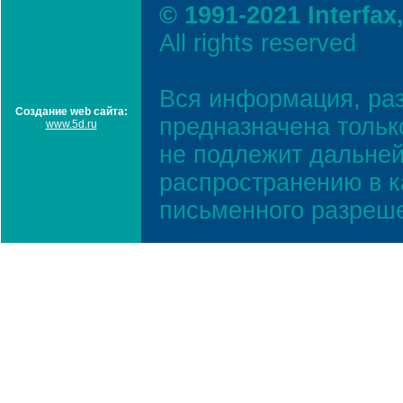
© 1991-2021 Interfax
All rights reserved
Вся информация, ра
Создание web сайта:
предназначена тольк
www.5d.ru
не подлежит дальней
распространению в к
письменного разреш