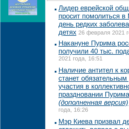
Лидер еврейской общ
просит помолиться в
день редких заболев
детях
26 февраля 2021 г
Накануне Пурима рос
получили 40 тыс. под
2021 года, 16:51
Наличие антител к ко
станет обязательным
участия в коллективн
праздновании Пурима
(дополненная версия)
года, 16:26
Мэр Киева призвал д