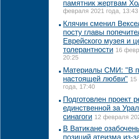
памятник жертвам Хо
февраля 2021 года, 13:43
Клячин сменил Вексе
посту главы попечите
Еврейского музея и ц
толерантности
16 февр
20:25
Материалы СМИ: "В п
настоящей любви"
15
года, 17:40
Подготовлен проект 
единственной за Ура
синагоги
12 февраля 202
В Ватикане озабочен
позиций атеизма из-з