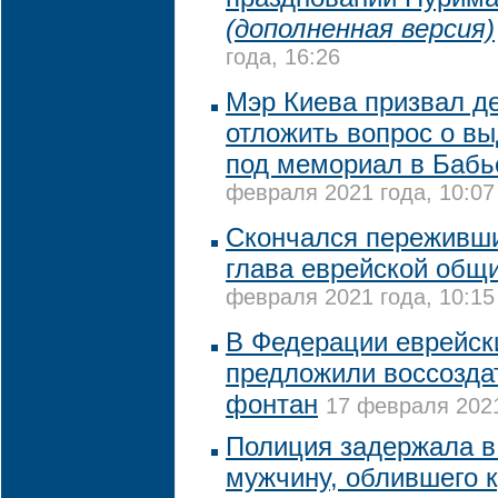
(дополненная версия)
года, 16:26
Мэр Киева призвал д
отложить вопрос о в
под мемориал в Бабь
февраля 2021 года, 10:07
Скончался переживш
глава еврейской общ
февраля 2021 года, 10:15
В Федерации еврейск
предложили воссозда
фонтан
17 февраля 2021
Полиция задержала в
мужчину, облившего 