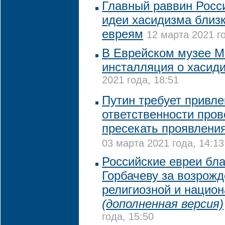
Главный раввин Росси
идеи хасидизма близк
евреям
12 марта 2021 го
В Еврейском музее М
инсталляция о хасид
2021 года, 18:51
Путин требует привле
ответственности пров
пресекать проявлени
03 марта 2021 года, 14:13
Российские евреи бл
Горбачеву за возрож
религиозной и нацио
(дополненная версия)
года, 15:50