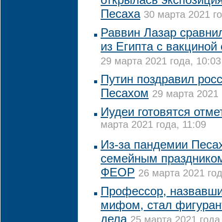
Песаха
30 марта 2021 го
Раввин Лазар сравни
из Египта с вакциной
29 марта 2021 года, 10:03
Путин поздравил росс
Песахом
29 марта 2021 
Иудеи готовятся отме
марта 2021 года, 11:09
Из-за пандемии Песах
семейным праздником
ФЕОР
26 марта 2021 год
Профессор, назвавши
мифом, стал фигуран
дела
25 марта 2021 года,