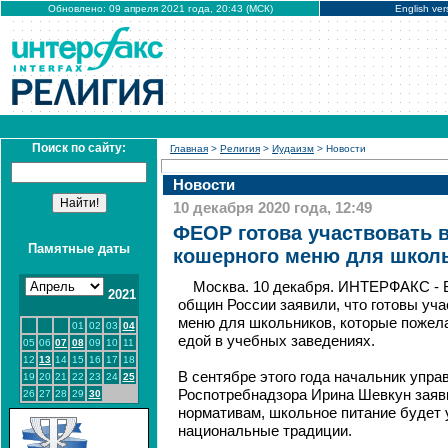
Обновлено: 09 апреля 2021 года, 20:43 (МСК)
English ver
Поиск по сайту:
Главная
>
Религия
>
Иудаизм
> Новости
Новости
10 декабря 2020 года, 12:49
ФЕОР готова участвовать 
Памятные даты
кошерного меню для школ
Москва. 10 декабря. ИНТЕРФАКС - 
2021
общин России заявили, что готовы уча
меню для школьников, которые пожел
01
02
03
04
едой в учебных заведениях.
05
06
07
08
09
10
11
12
13
14
15
16
17
18
В сентябре этого года начальник упра
19
20
21
22
23
24
25
Роспотребнадзора Ирина Шевкун заяви
26
27
28
29
30
нормативам, школьное питание будет 
национальные традиции.