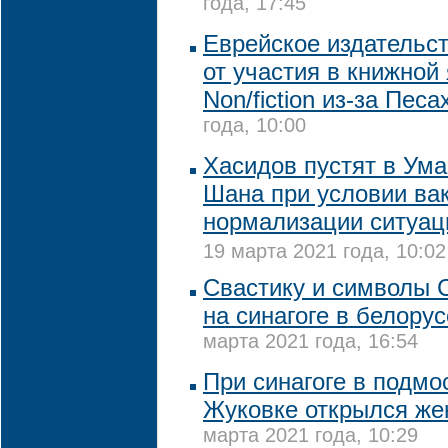
года, 17:45
Еврейское издательст
от участия в книжной
Non/fiction из-за Пес
года, 10:00
Хасидов пустят в Ума
Шана при условии ва
нормализации ситуац
19 марта 2021 года, 10:02
Свастику и символы 
на синагоге в белору
марта 2021 года, 16:54
При синагоге в подмо
Жуковке открылся же
марта 2021 года, 10:29