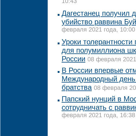
10:43
Дагестанец получил д
убийство раввина Бу
февраля 2021 года, 10:00
Уроки толерантности
для полумиллиона шк
России
08 февраля 2021 
В России впервые от
Международный день 
братства
08 февраля 20
Папский нунций в Мо
сотрудничать с равви
февраля 2021 года, 16:38