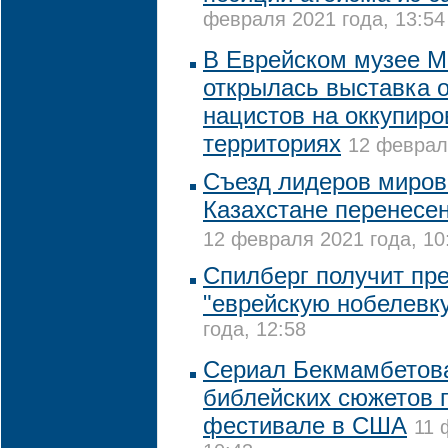
февраля 2021 года, 13:54
В Еврейском музее 
открылась выставка 
нацистов на оккупир
территориях
12 февраля
Съезд лидеров миров
Казахстане перенесен
12 февраля 2021 года, 10
Спилберг получит пре
"еврейскую нобелевк
года, 12:58
Сериал Бекмамбетова
библейских сюжетов 
фестивале в США
11 