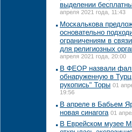
выделении бесплатны
апреля 2021 года, 11:43
Москалькова предло
основательно подходи
ограничениям в связ
для религиозных орг
апреля 2021 года, 20:00
В ФЕОР назвали фал
обнаруженную в Тур
рукопись" Торы
01 апр
19:56
В апреле в Бабьем Я
новая синагога
01 апре
В Еврейском музее 
открылась экспозиция