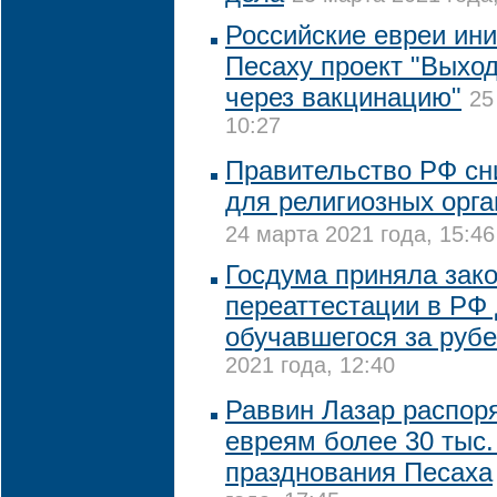
Российские евреи ин
Песаху проект "Выход
через вакцинацию"
25
10:27
Правительство РФ сни
для религиозных орг
24 марта 2021 года, 15:46
Госдума приняла зако
переаттестации в РФ 
обучавшегося за руб
2021 года, 12:40
Раввин Лазар распор
евреям более 30 тыс.
празднования Песаха