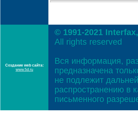
© 1991-2021 Interfax
All rights reserved
Вся информация, ра
Создание web сайта:
предназначена тольк
www.5d.ru
не подлежит дальней
распространению в к
письменного разреш