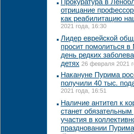
Прокуратура в Леноб
отрицание профессор
как реабилитацию на
2021 года, 16:30
Лидер еврейской общ
просит помолиться в
день редких заболев
детях
26 февраля 2021 г
Накануне Пурима рос
получили 40 тыс. под
2021 года, 16:51
Наличие антител к ко
станет обязательным
участия в коллективн
праздновании Пурима