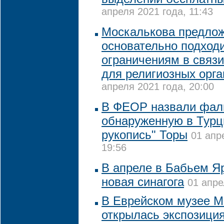
апреля 2021 года, 11:43
Москалькова предло
основательно подходи
ограничениям в связ
для религиозных орг
апреля 2021 года, 20:00
В ФЕОР назвали фал
обнаруженную в Тур
рукопись" Торы
01 апр
19:56
В апреле в Бабьем Я
новая синагога
01 апре
В Еврейском музее 
открылась экспозиция