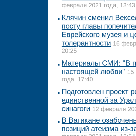
февраля 2021 года, 13:43
Клячин сменил Вексе
посту главы попечите
Еврейского музея и ц
толерантности
16 февр
20:25
Материалы СМИ: "В п
настоящей любви"
15
года, 17:40
Подготовлен проект 
единственной за Ура
синагоги
12 февраля 202
В Ватикане озабочен
позиций атеизма из-з