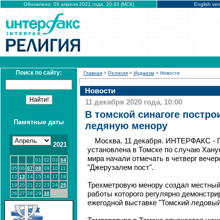
Обновлено: 09 апреля 2021 года, 20:43 (МСК)
English ver
Поиск по сайту:
Главная
>
Религия
>
Иудаизм
> Новости
Новости
11 декабря 2020 года, 10:00
В томской синагоге постр
Памятные даты
ледяную менору
Москва. 11 декабря. ИНТЕРФАКС - Г
2021
установлена в Томске по случаю Ханук
мира начали отмечать в четверг вечер
01
02
03
04
"Джерузалем пост".
05
06
07
08
09
10
11
12
13
14
15
16
17
18
Трехметровую менору создал местный
19
20
21
22
23
24
25
работы которого регулярно демонстри
26
27
28
29
30
ежегодной выставке "Томский ледовый