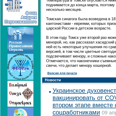
Температура в Томске опускается ниже
поднимается до конца марта, поэтому
несколько месяцев.
Томская синагога была возведена в 1
кантонистами - евреями, которых при
царской России в детском возрасте.
В этом году Томск уже второй раз мож
менорой, но, как рассказал хасидский
ней есть некоторые улучшения по сра
версией, в том числе цветные светод
подсвечивают менору, и сложные нако
Отмечается, что наконечники съемные
свечи, что делает менору кошерной.
Версия для печати
Новости
Украинское духовенст
вакцинировать от CO
втором этапе вместе 
соцработниками
09 ап