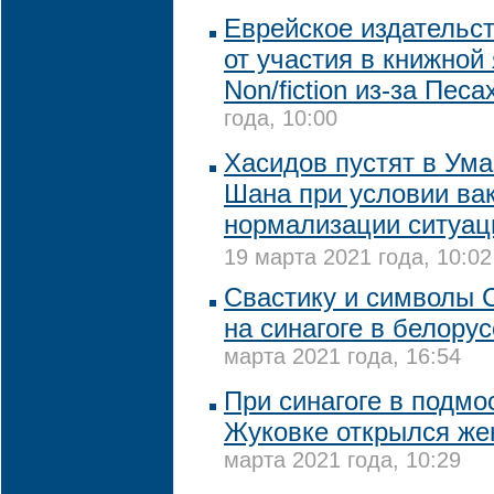
Еврейское издательст
от участия в книжной
Non/fiction из-за Пес
года, 10:00
Хасидов пустят в Ума
Шана при условии ва
нормализации ситуац
19 марта 2021 года, 10:02
Свастику и символы 
на синагоге в белору
марта 2021 года, 16:54
При синагоге в подмо
Жуковке открылся же
марта 2021 года, 10:29