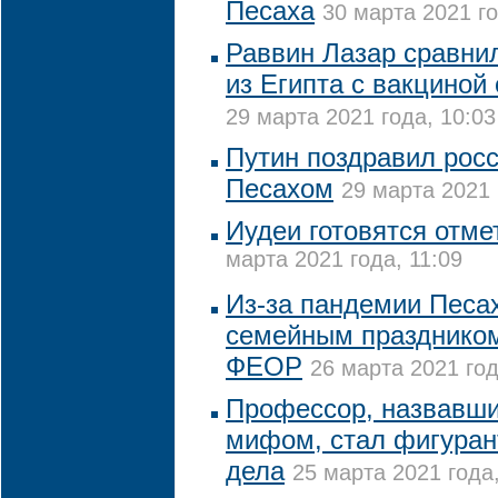
Песаха
30 марта 2021 го
Раввин Лазар сравни
из Египта с вакциной
29 марта 2021 года, 10:03
Путин поздравил росс
Песахом
29 марта 2021 
Иудеи готовятся отме
марта 2021 года, 11:09
Из-за пандемии Песах
семейным праздником
ФЕОР
26 марта 2021 год
Профессор, назвавши
мифом, стал фигуран
дела
25 марта 2021 года,