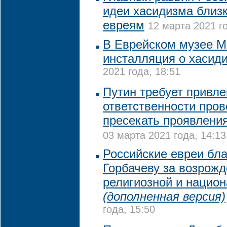
идеи хасидизма близк
евреям
12 марта 2021 го
В Еврейском музее М
инсталляция о хасид
2021 года, 18:51
Путин требует привле
ответственности пров
пресекать проявлени
03 марта 2021 года, 14:13
Российские евреи бл
Горбачеву за возрож
религиозной и нацио
(дополненная версия)
года, 15:50