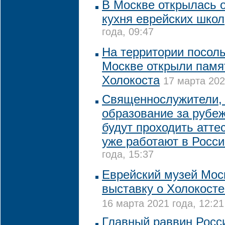
В Москве открылась 
кухня еврейских школ
года, 09:47
На территории посол
Москве открыли памя
Холокоста
17 марта 202
Священнослужители,
образование за рубе
будут проходить атте
уже работают в Росси
года, 15:37
Еврейский музей Мос
выставку о Холокост
16 марта 2021 года, 12:21
Главный раввин Росси