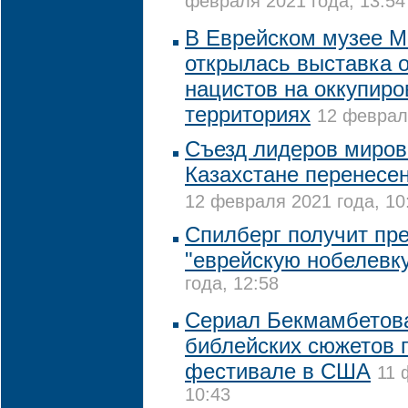
февраля 2021 года, 13:54
В Еврейском музее 
открылась выставка 
нацистов на оккупир
территориях
12 февраля
Съезд лидеров миров
Казахстане перенесен
12 февраля 2021 года, 10
Спилберг получит пре
"еврейскую нобелевк
года, 12:58
Сериал Бекмамбетова
библейских сюжетов 
фестивале в США
11 
10:43