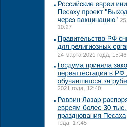
Российские евреи ин
Песаху проект "Выход
через вакцинацию"
25
10:27
Правительство РФ сни
для религиозных орг
24 марта 2021 года, 15:46
Госдума приняла зако
переаттестации в РФ 
обучавшегося за руб
2021 года, 12:40
Раввин Лазар распор
евреям более 30 тыс.
празднования Песаха
года, 17:45