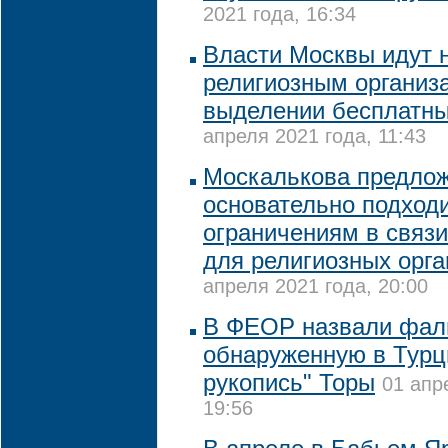
2021 года, 16:34
Власти Москвы идут 
религиозным организ
выделении бесплатны
апреля 2021 года, 11:43
Москалькова предло
основательно подходи
ограничениям в связ
для религиозных орг
апреля 2021 года, 20:00
В ФЕОР назвали фал
обнаруженную в Тур
рукопись" Торы
01 апр
19:56