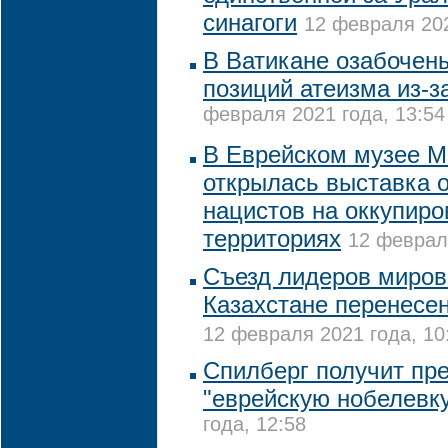
синагоги
12 февраля 202
В Ватикане озабочен
позиций атеизма из-з
февраля 2021 года, 13:54
В Еврейском музее 
открылась выставка 
нацистов на оккупир
территориях
12 февраля
Съезд лидеров миров
Казахстане перенесен
12 февраля 2021 года, 10
Спилберг получит пре
"еврейскую нобелевк
года, 12:58