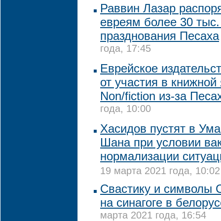
Раввин Лазар распор
евреям более 30 тыс.
празднования Песаха
года, 17:45
Еврейское издательст
от участия в книжной
Non/fiction из-за Пес
года, 10:00
Хасидов пустят в Ума
Шана при условии ва
нормализации ситуац
19 марта 2021 года, 10:02
Свастику и символы 
на синагоге в белору
марта 2021 года, 16:54