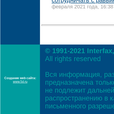
сотрудничать с равви
февраля 2021 года, 16:38
© 1991-2021 Interfax
All rights reserved
Вся информация, ра
Создание web сайта:
предназначена тольк
www.5d.ru
не подлежит дальней
распространению в к
письменного разреш