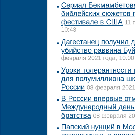
Сериал Бекмамбетова
библейских сюжетов 
фестивале в США
11 
10:43
Дагестанец получил д
убийство раввина Бу
февраля 2021 года, 10:00
Уроки толерантности
для полумиллиона шк
России
08 февраля 2021 
В России впервые от
Международный день 
братства
08 февраля 20
Папский нунций в Мо