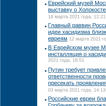
Еврейский музей Мос
выставку о Холокост
16 марта 2021 года, 12:21
Главный раввин Росси
идеи хасидизма близк
евреям
12 марта 2021 го
В Еврейском музее М
инсталляция о хасид
2021 года, 18:51
Путин требует привле
ответственности пров
пресекать проявлени
03 марта 2021 года, 14:13
Российские евреи бл
Горбачеву за возрож