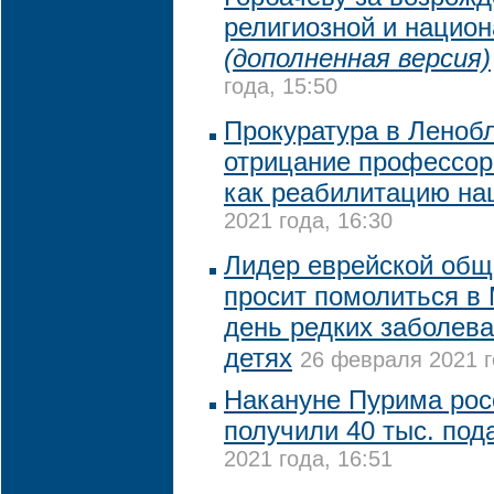
религиозной и нацио
(дополненная версия)
года, 15:50
Прокуратура в Леноб
отрицание профессор
как реабилитацию на
2021 года, 16:30
Лидер еврейской общ
просит помолиться в
день редких заболев
детях
26 февраля 2021 г
Накануне Пурима рос
получили 40 тыс. под
2021 года, 16:51