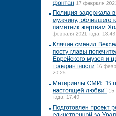
фонтан
17 февраля 2021
Полиция задержала в
мужчину, облившего 
памятник жертвам Хо
февраля 2021 года, 13:43
Клячин сменил Вексе
посту главы попечите
Еврейского музея и ц
толерантности
16 февр
20:25
Материалы СМИ: "В п
настоящей любви"
15
года, 17:40
Подготовлен проект 
единственной за Ура