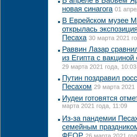
В апреле в Бабьем Я
новая синагога
01 апре
В Еврейском музее 
открылась экспозиция
Песаха
30 марта 2021 го
Раввин Лазар сравни
из Египта с вакциной
29 марта 2021 года, 10:03
Путин поздравил росс
Песахом
29 марта 2021 
Иудеи готовятся отме
марта 2021 года, 11:09
Из-за пандемии Песах
семейным праздником
ФЕОР
26 марта 2021 год