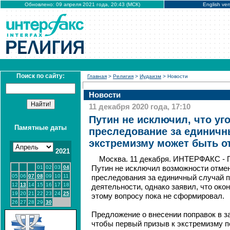
Обновлено: 09 апреля 2021 года, 20:43 (МСК)
English ver
Поиск по сайту:
Главная
>
Религия
>
Иудаизм
> Новости
Новости
11 декабря 2020 года, 17:10
Путин не исключил, что уг
Памятные даты
преследование за единичн
экстремизму может быть о
2021
Москва. 11 декабря. ИНТЕРФАКС - 
01
02
03
04
Путин не исключил возможности отме
05
06
07
08
09
10
11
преследования за единичный случай п
12
13
14
15
16
17
18
деятельности, однако заявил, что око
19
20
21
22
23
24
25
этому вопросу пока не сформировал.
26
27
28
29
30
Предложение о внесении поправок в з
чтобы первый призыв к экстремизму п