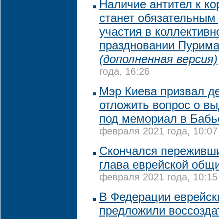
Наличие антител к ко
станет обязательным
участия в коллективн
праздновании Пурима
(дополненная версия)
года, 16:26
Мэр Киева призвал д
отложить вопрос о в
под мемориал в Бабь
февраля 2021 года, 10:07
Скончался переживш
глава еврейской общ
февраля 2021 года, 10:15
В Федерации еврейск
предложили воссозда