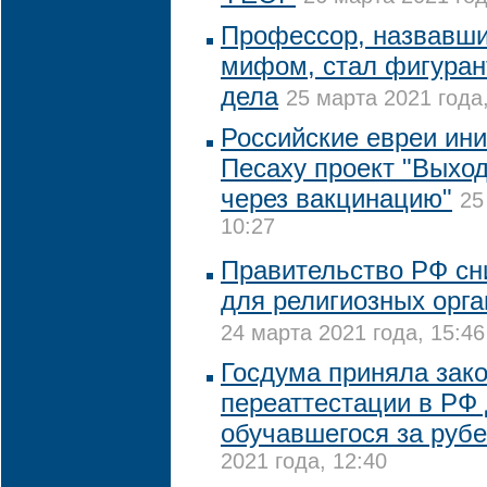
Профессор, назвавши
мифом, стал фигуран
дела
25 марта 2021 года,
Российские евреи ин
Песаху проект "Выход
через вакцинацию"
25
10:27
Правительство РФ сни
для религиозных орг
24 марта 2021 года, 15:46
Госдума приняла зако
переаттестации в РФ 
обучавшегося за руб
2021 года, 12:40