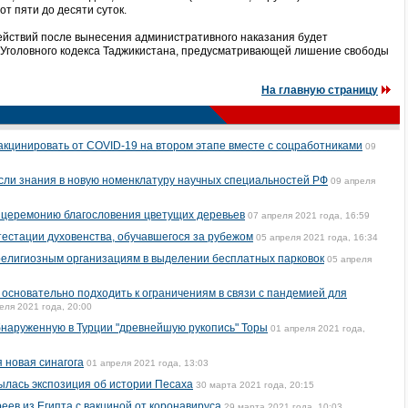
т пяти до десяти суток.
йствий после вынесения административного наказания будет
89 Уголовного кодекса Таджикистана, предусматривающей лишение свободы
На главную страницу
вакцинировать от COVID-19 на втором этапе вместе с соцработниками
09
асли знания в новую номенклатуру научных специальностей РФ
09 апреля
 церемонию благословения цветущих деревьев
07 апреля 2021 года, 16:59
тестации духовенства, обучавшегося за рубежом
05 апреля 2021 года, 16:34
религиозным организациям в выделении бесплатных парковок
05 апреля
основательно подходить к ограничениям в связи с пандемией для
еля 2021 года, 20:00
наруженную в Турции "древнейшую рукопись" Торы
01 апреля 2021 года,
 новая синагога
01 апреля 2021 года, 13:03
ылась экспозиция об истории Песаха
30 марта 2021 года, 20:15
еев из Египта с вакциной от коронавируса
29 марта 2021 года, 10:03