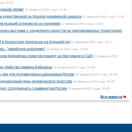
да, 20:25
тоящей любви"
15 февраля 2021 года, 17:40
и единственной за Уралом деревянной синагоги
12 февраля 2021 года, 17:40
м позиций атеизма из-за пандемии
12 февраля 2021 года, 13:54
ылась выставка о злодеяниях нацистов на оккупированных территориях
 в Казахстане перенесен на будущий год
12 февраля 2021 года, 10:17
s - "еврейскую нобелевку"
11 февраля 2021 года, 12:58
азом библейских сюжетов покажут на фестивале в США
11 февраля 2021
за убийство раввина Буйнакска
10 февраля 2021 года, 10:00
ы уже для полумиллиона школьников России
08 февраля 2021 года, 19:38
ждународный день человеческого братства
08 февраля 2021 года, 19:24
рует сотрудничать с раввинатом России
03 февраля 2021 года, 16:38
Все новости