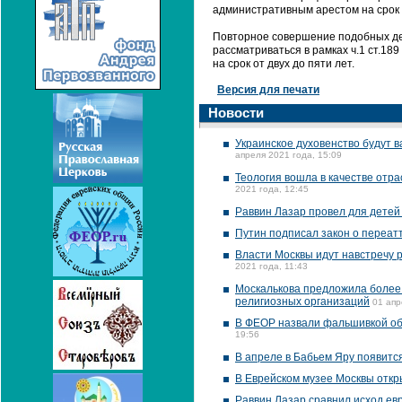
административным арестом на срок о
Повторное совершение подобных де
рассматриваться в рамках ч.1 ст.1
на срок от двух до пяти лет.
Версия для печати
Новости
Украинское духовенство будут 
апреля 2021 года, 15:09
Теология вошла в качестве отр
2021 года, 12:45
Раввин Лазар провел для детей
Путин подписал закон о переат
Власти Москвы идут навстречу 
2021 года, 11:43
Москалькова предложила более 
религиозных организаций
01 апр
В ФЕОР назвали фальшивкой об
19:56
В апреле в Бабьем Яру появится
В Еврейском музее Москвы откр
Раввин Лазар сравнил исход евр