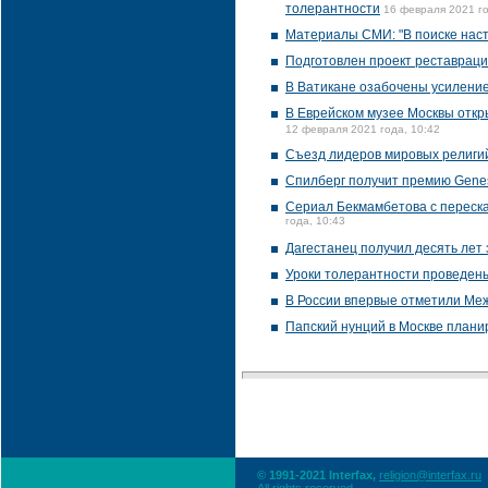
толерантности
16 февраля 2021 го
Материалы СМИ: "В поиске нас
Подготовлен проект реставраци
В Ватикане озабочены усиление
В Еврейском музее Москвы откр
12 февраля 2021 года, 10:42
Съезд лидеров мировых религий
Спилберг получит премию Genesi
Сериал Бекмамбетова с переск
года, 10:43
Дагестанец получил десять лет 
Уроки толерантности проведен
В России впервые отметили Ме
Папский нунций в Москве плани
© 1991-2021 Interfax,
religion@interfax.ru