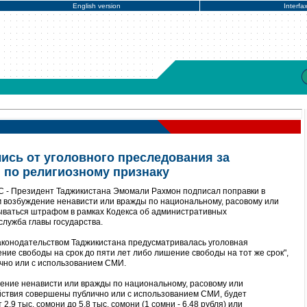
English version
Interfa
лись от уголовного преследования за
 по религиозному признаку
 - Президент Таджикистана Эмомали Рахмон подписал поправки в
м возбуждение ненависти или вражды по национальному, расовому или
ываться штрафом в рамках Кодекса об административных
лужба главы государства.
аконодательством Таджикистана предусматривалась уголовная
ение свободы на срок до пяти лет либо лишение свободы на тот же срок",
чно или с использованием СМИ.
ение ненависти или вражды по национальному, расовому или
ействия совершены публично или с использованием СМИ, будет
,9 тыс. сомони до 5,8 тыс. сомони (1 сомни - 6,48 рубля) или