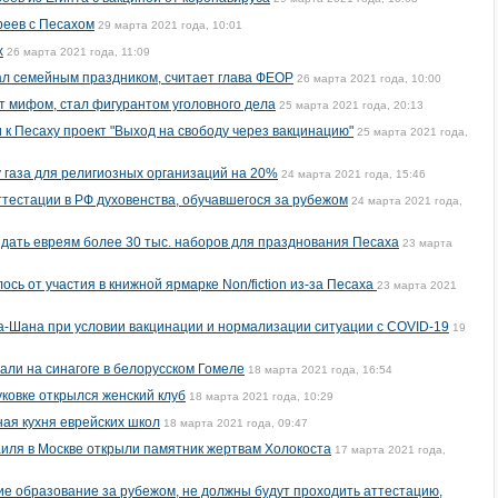
реев с Песахом
29 марта 2021 года, 10:01
х
26 марта 2021 года, 11:09
ал семейным праздником, считает глава ФЕОР
26 марта 2021 года, 10:00
 мифом, стал фигурантом уголовного дела
25 марта 2021 года, 20:13
 к Песаху проект "Выход на свободу через вакцинацию"
25 марта 2021 года,
 газа для религиозных организаций на 20%
24 марта 2021 года, 15:46
ттестации в РФ духовенства, обучавшегося за рубежом
24 марта 2021 года,
дать евреям более 30 тыс. наборов для празднования Песаха
23 марта
ось от участия в книжной ярмарке Non/fiction из-за Песаха
23 марта 2021
 а-Шана при условии вакцинации и нормализации ситуации с COVID-19
19
али на синагоге в белорусском Гомеле
18 марта 2021 года, 16:54
ковке открылся женский клуб
18 марта 2021 года, 10:29
ая кухня еврейских школ
18 марта 2021 года, 09:47
иля в Москве открыли памятник жертвам Холокоста
17 марта 2021 года,
е образование за рубежом, не должны будут проходить аттестацию,