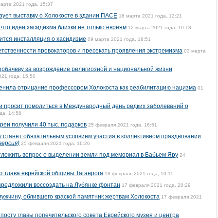
арта 2021 года, 15:37
зует выставку о Холокосте в здании ПАСЕ
16 марта 2021 года, 12:21
 что идеи хасидизма близки не только евреям
12 марта 2021 года, 10:18
ится инсталляция о хасидизме
09 марта 2021 года, 18:51
ветственности провокаторов и пресекать проявления экстремизма
03 марта
орбачеву за возрождение религиозной и национальной жизни
021 года, 15:50
ценила отрицание профессором Холокоста как реабилитацию нацизма
01
и просит помолиться в Международный день редких заболеваний о
да, 14:56
реи получили 40 тыс. подарков
25 февраля 2021 года, 16:51
у станет обязательным условием участия в коллективном праздновании
версия)
25 февраля 2021 года, 16:26
тложить вопрос о выделении земли под мемориал в Бабьем Яру
24
т глава еврейской общины Таганрога
18 февраля 2021 года, 10:15
предложили воссоздать на Лубянке фонтан
17 февраля 2021 года, 20:29
ужчину, облившего краской памятник жертвам Холокоста
17 февраля 2021
посту главы попечительского совета Еврейского музея и центра