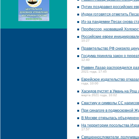
Путин поздравил российских ев
Иудеи готовятся отметить Песа
Из-за пандемии Песах снова ст
Профессор, назвавший Холокост
Российские евреи инициировали
10:27
Правительство РФ снизило цену
Госдума приняла закон о переа
12:40
Раввин Лазар распорядился раз
2021 года, 17:45
Еврейское издательство отказал
года, 10:00
Хасидов пустят в Умань на Рош
марта 2021 года, 10:02
Свастику и символы СС нарисов
При синагоге в подмосковной Жу
В Москве открылась объединенн
На территории посольства Изра
17:57
Священнослужители, получивши