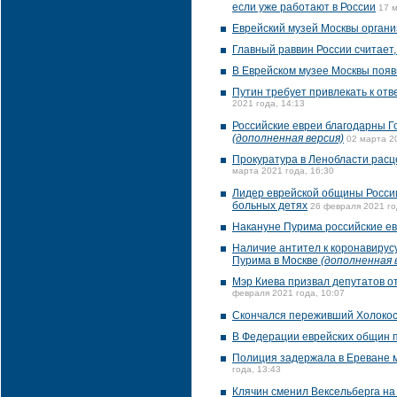
если уже работают в России
17 м
Еврейский музей Москвы органи
Главный раввин России считает,
В Еврейском музее Москвы появ
Путин требует привлекать к от
2021 года, 14:13
Российские евреи благодарны Г
(дополненная версия)
02 марта 2
Прокуратура в Ленобласти рас
марта 2021 года, 16:30
Лидер еврейской общины Росси
больных детях
26 февраля 2021 го
Накануне Пурима российские ев
Наличие антител к коронавирус
Пурима в Москве
(дополненная 
Мэр Киева призвал депутатов о
февраля 2021 года, 10:07
Скончался переживший Холокос
В Федерации еврейских общин 
Полиция задержала в Ереване м
года, 13:43
Клячин сменил Вексельберга на 