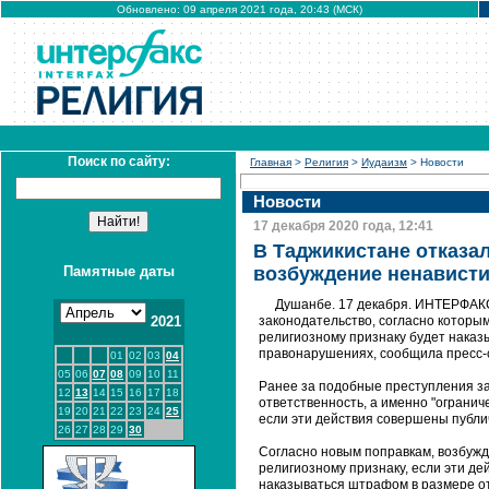
Обновлено: 09 апреля 2021 года, 20:43 (МСК)
Поиск по сайту:
Главная
>
Религия
>
Иудаизм
> Новости
Новости
17 декабря 2020 года, 12:41
В Таджикистане отказа
Памятные даты
возбуждение ненависти
Душанбе. 17 декабря. ИНТЕРФАКС
2021
законодательство, согласно которы
религиозному признаку будет наказ
правонарушениях, сообщила пресс-с
01
02
03
04
05
06
07
08
09
10
11
Ранее за подобные преступления з
12
13
14
15
16
17
18
ответственность, а именно "огранич
19
20
21
22
23
24
25
если эти действия совершены публи
26
27
28
29
30
Согласно новым поправкам, возбужд
религиозному признаку, если эти д
наказываться штрафом в размере от 2