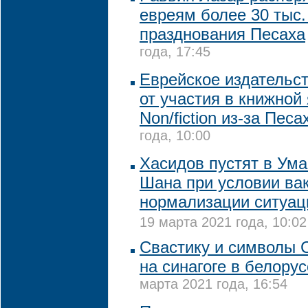
евреям более 30 тыс.
празднования Песаха
года, 17:45
Еврейское издательст
от участия в книжной
Non/fiction из-за Пес
года, 10:00
Хасидов пустят в Ума
Шана при условии ва
нормализации ситуац
19 марта 2021 года, 10:02
Свастику и символы 
на синагоге в белору
марта 2021 года, 16:54