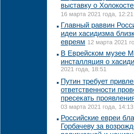
выставку о Холокост
16 марта 2021 года, 12:21
Главный раввин Росси
идеи хасидизма близк
евреям
12 марта 2021 го
В Еврейском музее М
инсталляция о хасид
2021 года, 18:51
Путин требует привле
ответственности пров
пресекать проявлени
03 марта 2021 года, 14:13
Российские евреи бл
Горбачеву за возрож