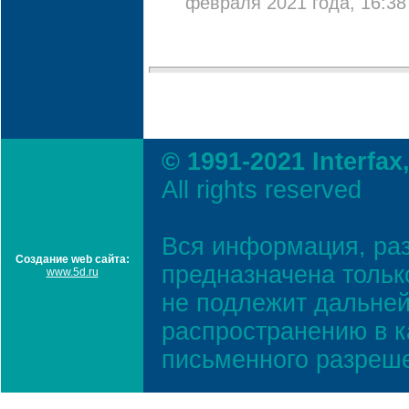
февраля 2021 года, 16:38
© 1991-2021 Interfax
All rights reserved
Вся информация, ра
Создание web сайта:
предназначена тольк
www.5d.ru
не подлежит дальней
распространению в к
письменного разреш