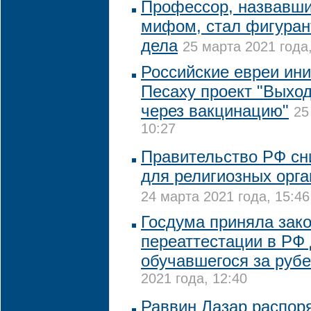
Профессор, назвавши
мифом, стал фигуран
дела
25 марта 2021 года,
Российские евреи ин
Песаху проект "Выход
через вакцинацию"
25
10:27
Правительство РФ сни
для религиозных орг
24 марта 2021 года, 15:46
Госдума приняла зако
переаттестации в РФ 
обучавшегося за руб
2021 года, 12:40
Раввин Лазар распор