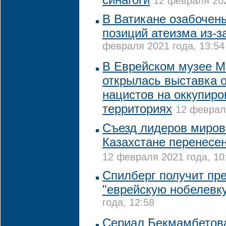
12 февраля 202
В Ватикане озабочен
позиций атеизма из-з
февраля 2021 года, 13:54
В Еврейском музее 
открылась выставка 
нацистов на оккупир
территориях
12 февраля
Съезд лидеров миров
Казахстане перенесен
12 февраля 2021 года, 10
Спилберг получит пре
"еврейскую нобелевк
года, 12:58
Сериал Бекмамбетова