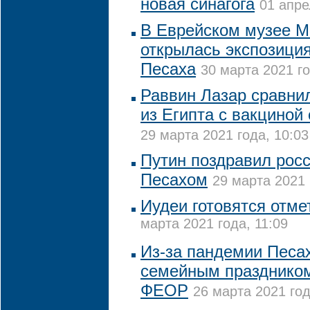
новая синагога
01 апре
В Еврейском музее 
открылась экспозиция
Песаха
30 марта 2021 го
Раввин Лазар сравни
из Египта с вакциной
29 марта 2021 года, 10:03
Путин поздравил росс
Песахом
29 марта 2021 
Иудеи готовятся отме
марта 2021 года, 11:09
Из-за пандемии Песах
семейным праздником
ФЕОР
26 марта 2021 год