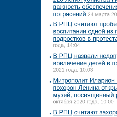
важность обеспечени
потрясений
24 марта 20
В РПЦ считают проб
воспитании одной из 
подростков в протест
года, 14:04
В РПЦ назвали недо
вовлечение детей в п
2021 года, 10:03
Митрополит Иларион 
похорон Ленина откр
музей, посвященный 
октября 2020 года, 10:00
В РПЦ считают захор