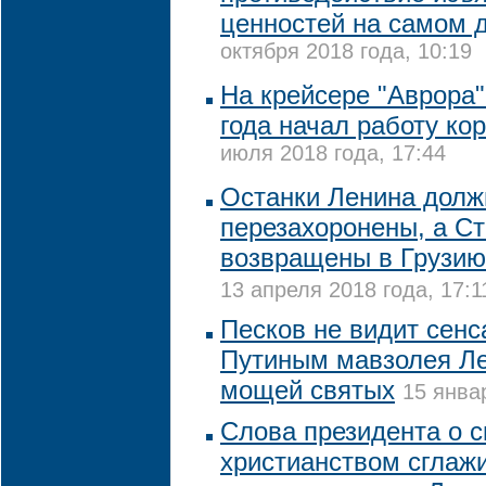
ценностей на самом 
октября 2018 года, 10:19
На крейсере "Аврора"
года начал работу ко
июля 2018 года, 17:44
Останки Ленина долж
перезахоронены, а Ст
возвращены в Грузию
13 апреля 2018 года, 17:1
Песков не видит сенс
Путиным мавзолея Ле
мощей святых
15 янва
Слова президента о 
христианством сглаж