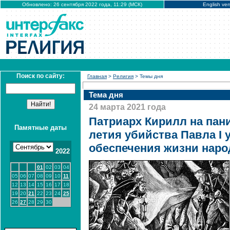
Обновлено: 26 сентября 2022 года, 11:29 (МСК)
English ver
Поиск по сайту:
Главная
>
Религия
> Темы дня
Тема дня
24 марта 2021 года
Патриарх Кирилл на пани
Памятные даты
летия убийства Павла I 
обеспечения жизни наро
2022
01
02
03
04
05
06
07
08
09
10
11
12
13
14
15
16
17
18
19
20
21
22
23
24
25
26
27
28
29
30