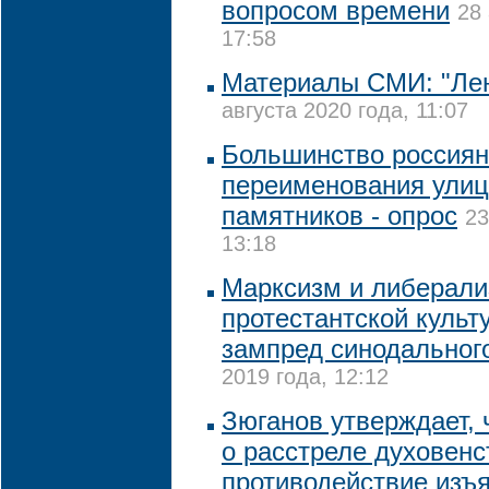
вопросом времени
28 
17:58
Материалы СМИ: "Лен
августа 2020 года, 11:07
Большинство россиян
переименования улиц 
памятников - опрос
23
13:18
Марксизм и либерали
протестантской культ
зампред синодальног
2019 года, 12:12
Зюганов утверждает, 
о расстреле духовенс
противодействие изъ