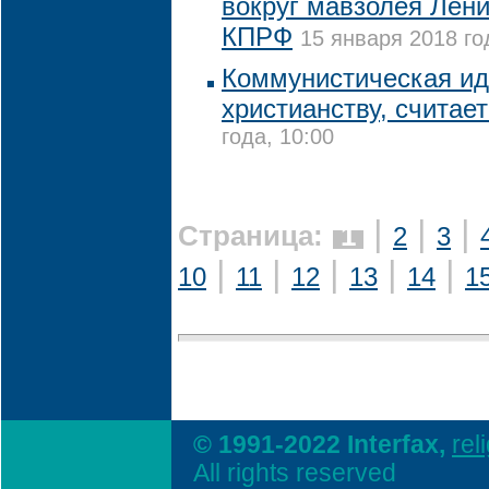
вокруг мавзолея Лени
КПРФ
15 января 2018 го
Коммунистическая ид
христианству, считае
года, 10:00
|
|
|
Страница:
1
2
3
|
|
|
|
|
10
11
12
13
14
1
© 1991-2022 Interfax,
rel
All rights reserved