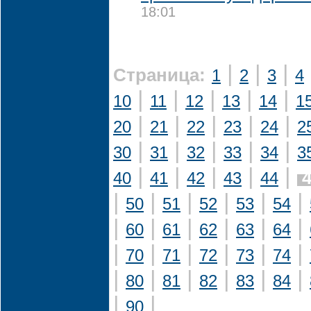
18:01
|
|
|
Страница:
1
2
3
4
|
|
|
|
|
10
11
12
13
14
1
|
|
|
|
|
20
21
22
23
24
2
|
|
|
|
|
30
31
32
33
34
3
|
|
|
|
|
40
41
42
43
44
|
|
|
|
|
|
50
51
52
53
54
|
|
|
|
|
|
60
61
62
63
64
|
|
|
|
|
|
70
71
72
73
74
|
|
|
|
|
|
80
81
82
83
84
|
|
90