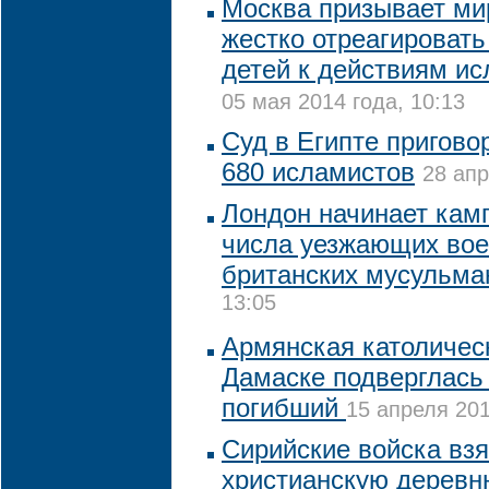
Москва призывает ми
жестко отреагировать
детей к действиям ис
05 мая 2014 года, 10:13
Суд в Египте пригово
680 исламистов
28 апр
Лондон начинает кам
числа уезжающих вое
британских мусульма
13:05
Армянская католичес
Дамаске подверглась 
погибший
15 апреля 201
Сирийские войска взя
христианскую деревн