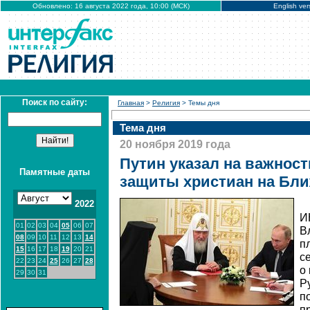
Обновлено: 16 августа 2022 года, 10:00 (МСК)
English ver
Поиск по сайту:
Главная
>
Религия
> Темы дня
Тема дня
20 ноября 2019 года
Путин указал на важнос
Памятные даты
защиты христиан на Бли
2022
И
01
02
03
04
05
06
07
В
08
09
10
11
12
13
14
п
15
16
17
18
19
20
21
с
22
23
24
25
26
27
28
о
29
30
31
Р
п
п