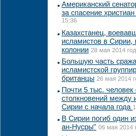
Американский сенато
за спасение христиа
15:36
Казахстанец, воевавш
исламистов в Сирии, 
колонии
28 мая 2014 год
Большую часть сраж
исламистской группи
британцы
26 мая 2014 г
Почти 5 тыс. человек
столкновений между 
Сирии с начала года
1
В Сирии погиб один и
ан-Нусры"
06 мая 2014 