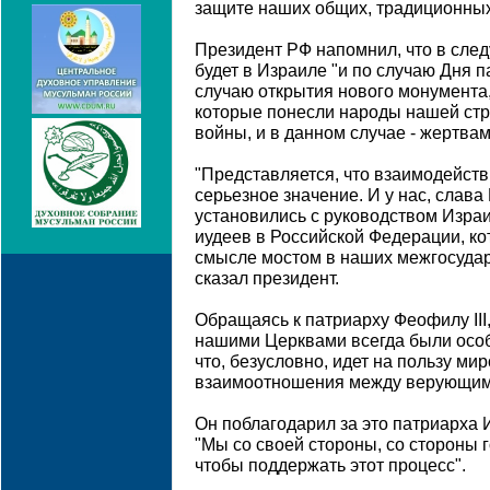
защите наших общих, традиционных 
Президент РФ напомнил, что в сле
будет в Израиле "и по случаю Дня п
случаю открытия нового монумента,
которые понесли народы нашей ст
войны, и в данном случае - жертва
"Представляется, что взаимодейств
серьезное значение. И у нас, слава
установились с руководством Израи
иудеев в Российской Федерации, к
смысле мостом в наших межгосудар
сказал президент.
Обращаясь к патриарху Феофилу III,
нашими Церквами всегда были осо
что, безусловно, идет на пользу м
взаимоотношения между верующими
Он поблагодарил за это патриарха
"Мы со своей стороны, со стороны г
чтобы поддержать этот процесс".