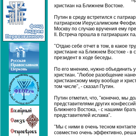
христиан на Ближнем Востоке.
Путин в среду встретился с патриа
патриархом Иерусалимским Феофило
Москву по случаю вручения ему пр
II. Встреча прошла в патриарших п
"Отдаю себе отчет в том, в какое т
христиане на Ближнем Востоке - в с
президент в ходе беседы.
По его мнению, нужно объединить 
христиан. "Любое разобщение нане
христианскому миру вообще и хрис
том числе", - сказал Путин.
Путин отметил, что, "конечно, мы д
представителями других конфессий, 
Ближнего Востока, - с нашими брат
представителей ислама".
"Мы с ними в очень тесном контакт
совместно очень эффективно, реша