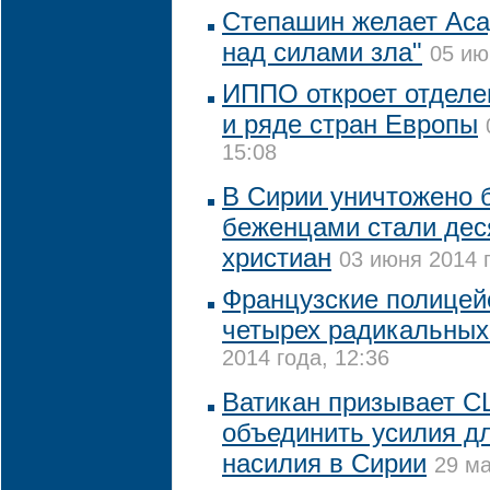
Степашин желает Аса
над силами зла"
05 ию
ИППО откроет отделе
и ряде стран Европы
15:08
В Сирии уничтожено 
беженцами стали дес
христиан
03 июня 2014 г
Французские полицей
четырех радикальных
2014 года, 12:36
Ватикан призывает С
объединить усилия д
насилия в Сирии
29 ма