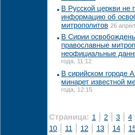
В Русской церкви не
информацию об осво
митрополитов
26 апрел
В Сирии освобожден
православные митроп
неофициальные данн
года, 11:12
В сирийском городе 
минарет известной м
года, 12:15
|
|
|
Страница:
1
2
3
4
|
|
|
|
|
10
11
12
13
14
1