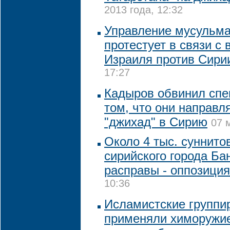
2013 года, 12:32
Управление мусульма
протестует в связи с
Израиля против Сири
17:27
Кадыров обвинил спе
том, что они направл
"джихад" в Сирию
07 
Около 4 тыс. суннито
сирийского города Ба
расправы - оппозиция
10:36
Исламистские группи
применяли химоружие,