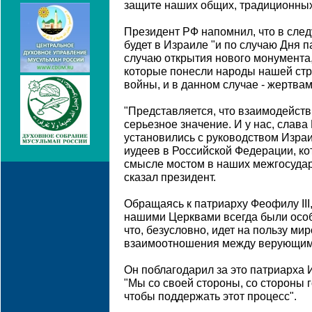
защите наших общих, традиционных 
Президент РФ напомнил, что в сле
будет в Израиле "и по случаю Дня п
случаю открытия нового монумента,
которые понесли народы нашей ст
войны, и в данном случае - жертва
"Представляется, что взаимодейств
серьезное значение. И у нас, слава
установились с руководством Израи
иудеев в Российской Федерации, к
смысле мостом в наших межгосудар
сказал президент.
Обращаясь к патриарху Феофилу III,
нашими Церквами всегда были осо
что, безусловно, идет на пользу м
взаимоотношения между верующими
Он поблагодарил за это патриарха
"Мы со своей стороны, со стороны г
чтобы поддержать этот процесс".