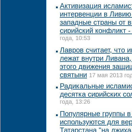
Активизация исламис
интервенции в Ливию
западные страны от 
сирийский конфликт -
года, 10:53
Лавров считает, что 
лежат внутри Ливана,
этого движения защи
святыни
17 мая 2013 год
Радикальные исламис
десятка сирийских со
года, 13:26
Популярные группы в
используются для вер
Татарстана "на джиха