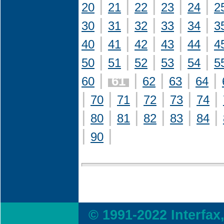
|
|
|
|
|
20
21
22
23
24
2
|
|
|
|
|
30
31
32
33
34
3
|
|
|
|
|
40
41
42
43
44
4
|
|
|
|
|
50
51
52
53
54
5
|
|
|
|
|
61
60
62
63
64
|
|
|
|
|
|
70
71
72
73
74
|
|
|
|
|
|
80
81
82
83
84
|
|
90
© 1991-2022 Interfax