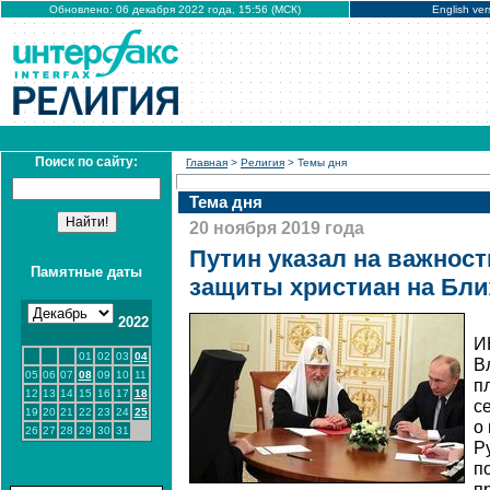
Обновлено: 06 декабря 2022 года, 15:56 (МСК)
English ver
Поиск по сайту:
Главная
>
Религия
> Темы дня
Тема дня
20 ноября 2019 года
Путин указал на важнос
Памятные даты
защиты христиан на Бли
2022
И
01
02
03
04
В
05
06
07
08
09
10
11
п
12
13
14
15
16
17
18
с
19
20
21
22
23
24
25
о
26
27
28
29
30
31
Р
п
п