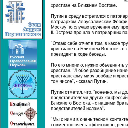
христиан на Ближнем Востоке.
Путин в среду встретился с патриа
патриархом Иерусалимским Феофило
Москву по случаю вручения ему пр
II. Встреча прошла в патриарших п
"Отдаю себе отчет в том, в какое т
христиане на Ближнем Востоке - в с
президент в ходе беседы.
По его мнению, нужно объединить 
христиан. "Любое разобщение нане
христианскому миру вообще и хрис
том числе", - сказал Путин.
Путин отметил, что, "конечно, мы д
представителями других конфессий, 
Ближнего Востока, - с нашими брат
представителей ислама".
"Мы с ними в очень тесном контакт
совместно очень эффективно, реша