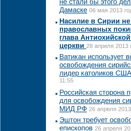
не стали бы этого дел
Дамаске
06 мая 2013 го
Насилие в Сирии не
православных покин
глава Антиохийско
церкви
28 апреля 2013 
Ватикан использует в
освобождения сирийс
лидер католиков СШ
11:55
Российская сторона п
для освобождения сир
МИД РФ
26 апреля 2013
Эштон требует освоб
епископов
26 апреля 20