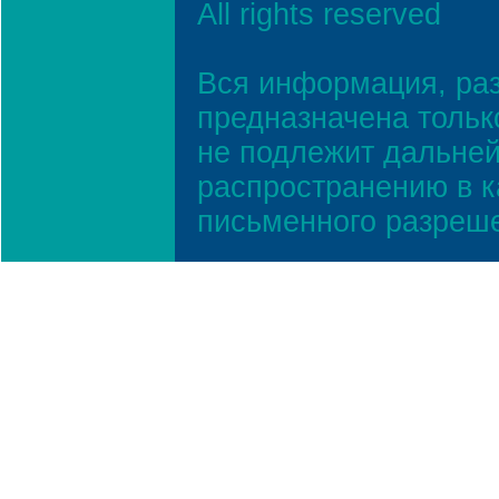
All rights reserved
Вся информация, ра
предназначена тольк
не подлежит дальней
распространению в к
письменного разреш