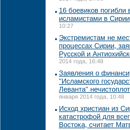
16 боевиков погибли 
исламистами в Сирии
10:27
Экстремистам не мес
процессах Сирии, за
Русской и Антиохийск
2014 года, 16:48
Заявления о финанси
"Исламского государс
Леванта" нечистоплот
января 2014 года, 10:48
Исход христиан из Си
катастрофой для все
Востока, считает Ма