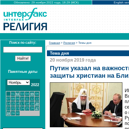
Обновлено: 29 ноября 2022 года, 18:29 (МСК)
English ver
Поиск по сайту:
Главная
>
Религия
> Темы дня
Тема дня
20 ноября 2019 года
Путин указал на важнос
Памятные даты
защиты христиан на Бли
2022
И
01
02
03
04
05
06
В
07
08
09
10
11
12
13
п
14
15
16
17
18
19
20
с
21
22
23
24
25
26
27
о
28
29
30
Р
п
п