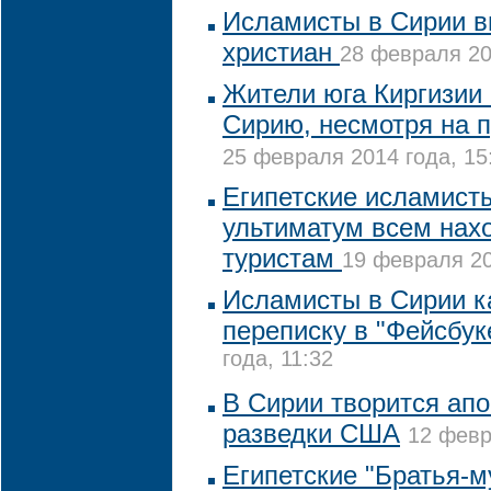
Исламисты в Сирии в
христиан
28 февраля 20
Жители юга Киргизии 
Сирию, несмотря на 
25 февраля 2014 года, 15
Египетские исламист
ультиматум всем нах
туристам
19 февраля 20
Исламисты в Сирии к
переписку в "Фейсбук
года, 11:32
В Сирии творится ап
разведки США
12 февр
Египетские "Братья-