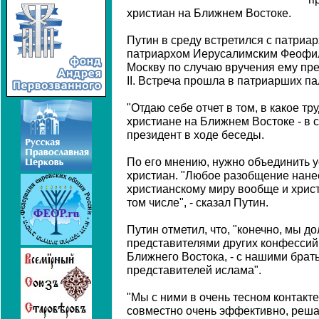
христиан на Ближнем Востоке.
Путин в среду встретился с патриа
патриархом Иерусалимским Феофило
Москву по случаю вручения ему пр
II. Встреча прошла в патриарших п
"Отдаю себе отчет в том, в какое т
христиане на Ближнем Востоке - в с
президент в ходе беседы.
По его мнению, нужно объединить 
христиан. "Любое разобщение нане
христианскому миру вообще и хрис
том числе", - сказал Путин.
Путин отметил, что, "конечно, мы д
представителями других конфессий, 
Ближнего Востока, - с нашими брат
представителей ислама".
"Мы с ними в очень тесном контакт
совместно очень эффективно, реша