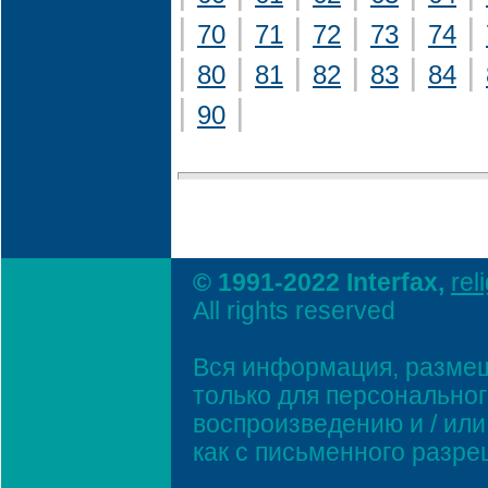
|
|
|
|
|
|
70
71
72
73
74
|
|
|
|
|
|
80
81
82
83
84
|
|
90
© 1991-2022 Interfax,
rel
All rights reserved
Вся информация, размещ
только для персонально
воспроизведению и / ил
как с письменного разр