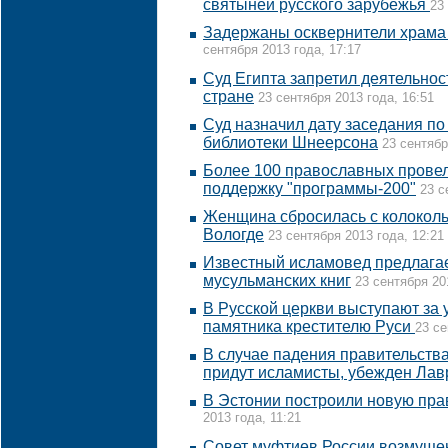
святыней русского зарубежья
23
Задержаны осквернители храма
сентября 2013 года, 17:17
Суд Египта запретил деятельнос
стране
23 сентября 2013 года, 16:51
Суд назначил дату заседания по 
библиотеки Шнеерсона
23 сентябр
Более 100 православных провел
поддержку "программы-200"
23 с
Женщина сбросилась с колоколь
Вологде
23 сентября 2013 года, 12:21
Известный исламовед предлагае
мусульманских книг
23 сентября 20
В Русской церкви выступают за 
памятника крестителю Руси
23 се
В случае падения правительства
придут исламисты, убежден Лав
В Эстонии построили новую пра
2013 года, 11:21
Совет муфтиев России возмущен