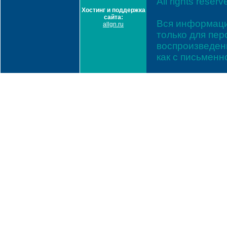
All rights reserv
Хостинг и поддержка
сайта:
Вся информаци
allgn.ru
только для пе
воспроизведени
как с письмен