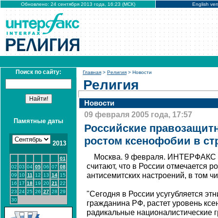
Обновлено: 24 сентября 2013 года, 16:23 (МСК)
English ver
Поиск по сайту:
Главная
>
Религия
> Новости
Религия
Новости
09 февраля 2005 года, 17:57
Памятные даты
Российские правозащит
ростом ксенофобии в ст
2013
Москва. 9 февраля. ИНТЕРФАКС 
01
считают, что в России отмечается р
02
03
04
05
06
07
08
антисемитских настроений, в том ч
09
10
11
12
13
14
15
16
17
18
19
20
21
22
23
24
25
26
27
28
29
"Сегодня в России усугубляется эт
30
гражданина РФ, растет уровень кс
радикальные националистические гр