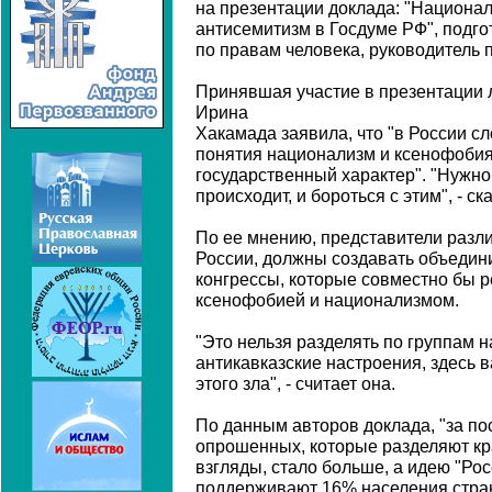
на презентации доклада: "Национа
антисемитизм в Госдуме РФ", подг
по правам человека, руководитель 
Принявшая участие в презентации 
Ирина
Хакамада заявила, что "в России сл
понятия национализм и ксенофобия
государственный характер". "Нужно
происходит, и бороться с этим", - ск
По ее мнению, представители разл
России, должны создавать объедин
конгрессы, которые совместно бы р
ксенофобией и национализмом.
"Это нельзя разделять по группам 
антикавказские настроения, здесь 
этого зла", - считает она.
По данным авторов доклада, "за по
опрошенных, которые разделяют кр
взгляды, стало больше, а идею "Рос
поддерживают 16% населения стра