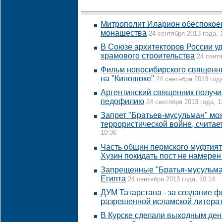
Митрополит Иларион обеспокоен
монашества
24 сентября 2013 года, 
В Союзе архитекторов России у
храмового строительства
24 сентя
Фильм новосибирского священн
на "Киношоке"
24 сентября 2013 года
Аргентинский священник получи
педофилию
24 сентября 2013 года, 1
Запрет "Братьев-мусульман" мож
террористической войне, считае
10:36
Часть общин пермского муфтия
Хузин покидать пост не намере
Запрещенные "Братья-мусульман
Египта
24 сентября 2013 года, 10:14
ДУМ Татарстана - за создание ф
разрешенной исламской литера
В Курске сделали выходным день