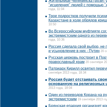
Жительнице Челябинска грозит 
"исцеления" людей с помощью "
года, 11:04
Трое подростков получили психи
Казахстане в ходе обрядов кри
10:50
Во Всероссийском муфтияте сог
экстремистским одного из пере
года, 10:36
Россия сделала свой выбор, не 
и усыновление в них - Путин
20 с
Русская церковь построит в По
православный храм
20 сентября 20
Патриарх Кирилл освятил перву
сентября 2013 года, 18:34
Россия будет отстаивать сво
основанную на религиозных ц
2013 года, 18:04
Один из переводов Корана на ру
экстремистским
19 сентября 2013 го
Брянская епархия организует ко