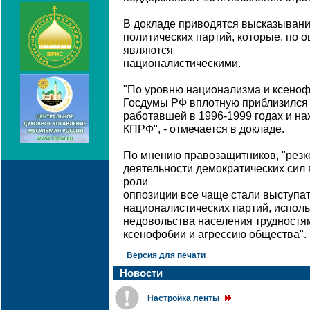
В докладе приводятся высказывани
политических партий, которые, по о
являются
националистическими.
"По уровню национализма и ксено
Госдумы РФ вплотную приблизился 
работавшей в 1996-1999 годах и н
КПРФ", - отмечается в докладе.
По мнению правозащитников, "резк
деятельности демократических сил в
роли
оппозиции все чаще стали выступа
националистических партий, испо
недовольства населения трудностя
ксенофобии и агрессию общества".
Версия для печати
Новости
Настройка ленты