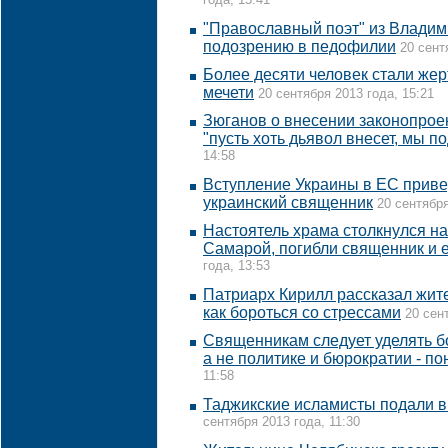
года, 15:41
"Православный поэт" из Владим
подозрению в педофилии
20 сент
Более десяти человек стали жер
мечети
20 сентября 2013 года, 15:21
Зюганов о внесении законопроек
"пусть хоть дьявол внесет, мы 
14:58
Вступление Украины в ЕС привед
украинский священник
20 сентября
Настоятель храма столкнулся на
Самарой, погибли священник и 
года, 13:53
Патриарх Кирилл рассказал жит
как бороться со стрессами
20 сен
Священникам следует уделять 
а не политике и бюрократии - п
11:58
Таджикские исламисты подали в 
сентября 2013 года, 11:30