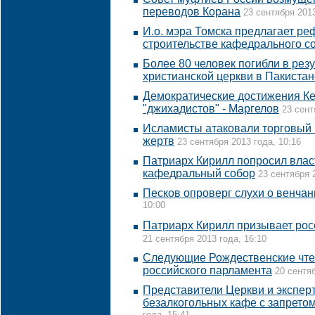
переводов Корана
23 сентября 2013
И.о. мэра Томска предлагает ре
строительстве кафедрального с
Более 80 человек погибли в резу
христианской церкви в Пакистан
Демократические достижения К
"джихадистов" - Маргелов
23 сент
Исламисты атаковали торговый 
жертв
23 сентября 2013 года, 10:16
Патриарх Кирилл попросил власт
кафедральный собор
23 сентября 
Песков опроверг слухи о венча
10:00
Патриарх Кирилл призывает рос
21 сентября 2013 года, 16:10
Следующие Рождественские чте
российского парламента
20 сентяб
Представители Церкви и эксперт
безалкогольных кафе с запретом