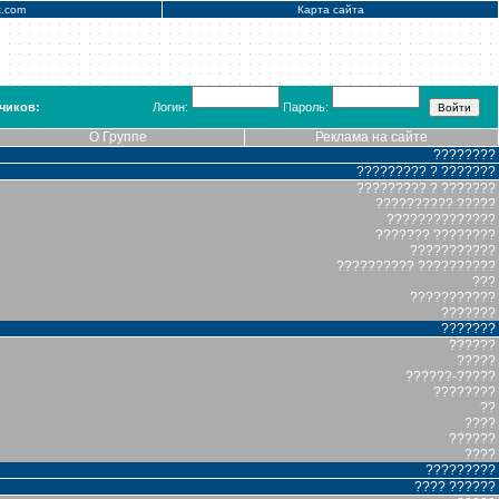
x.com
Карта сайта
чиков:
Логин:
Пароль:
О Группе
Реклама на сайте
????????
????????? ? ???????
????????? ? ???????
?????????? ?????
??????????????
??????? ????????
???????????
?????????? ??????????
???
???????????
???????
???????
??????
?????
??????-?????
????????
??
????
??????
????
?????????
???? ??????