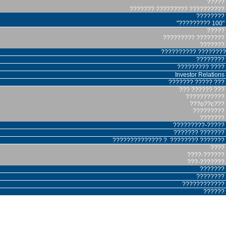
?????
??????? ????????? ??????????
????????
"????????? 100"
?????
????????? ????????
???????
?????????? ????????
????????
????????? ????
Investor Relations
??????? ????? ???
??? ?????? ???
???????????
???o??c???
?????????
???????
?????????-?????
??????? ???????
?????????????? ? ???????? ???????
????
????-??????
???-???????
???????
????????
????????????
??????