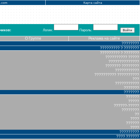
x.com
Карта сайта
чиков:
Логин:
Пароль:
О Группе
Реклама на сайте
????????
????????? ? ???????
????????? ? ???????
?????????? ?????
??????????????
??????? ????????
???????????
?????????? ??????????
???
???????????
???????
???????
??????
?????
??????-?????
????????
??
????
??????
????
?????????
???? ??????