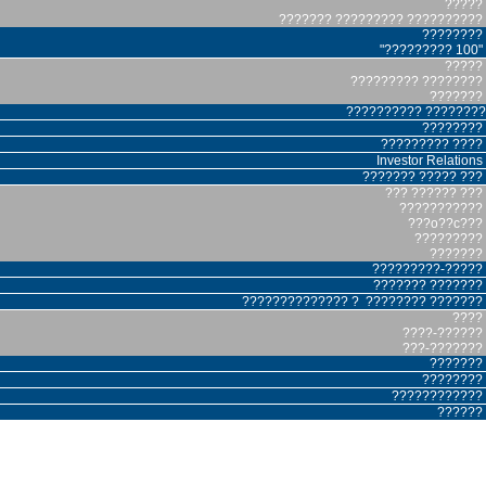
?????
??????? ????????? ??????????
????????
"????????? 100"
?????
????????? ????????
???????
?????????? ????????
????????
????????? ????
Investor Relations
??????? ????? ???
??? ?????? ???
???????????
???o??c???
?????????
???????
?????????-?????
??????? ???????
?????????????? ? ???????? ???????
????
????-??????
???-???????
???????
????????
????????????
??????