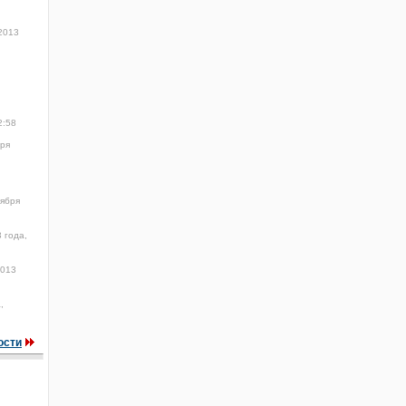
2013
2:58
бря
тября
 года,
2013
,
ости