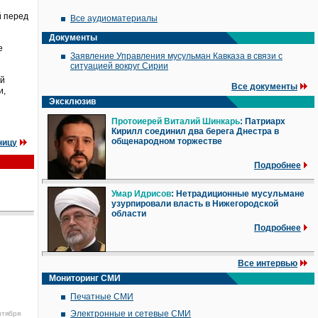
й перед
Все аудиоматериалы
Документы
е
Заявление Управления мусульман Кавказа в связи с
ситуацией вокруг Сирии
ой
Все документы
и,
Эксклюзив
Протоиерей Виталий Шинкарь
: Патриарх
Кирилл соединил два берега Днестра в
общенародном торжестве
ницу
Подробнее
Умар Идрисов
: Нетрадиционные мусульмане
узурпировали власть в Нижегородской
области
Подробнее
Все интервью
Мониторинг СМИ
Печатные СМИ
Электронные и сетевые СМИ
нтября