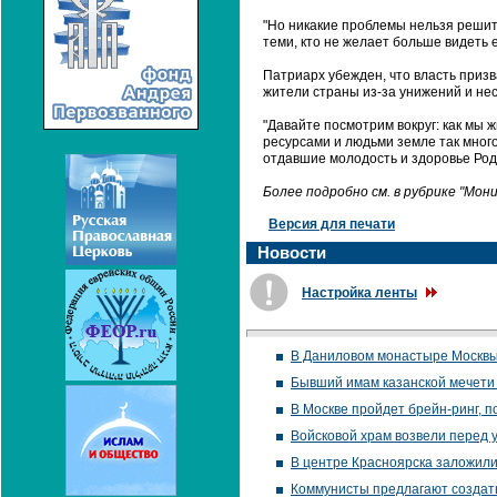
"Но никакие проблемы нельзя решить
теми, кто не желает больше видеть е
Патриарх убежден, что власть призв
жители страны из-за унижений и не
"Давайте посмотрим вокруг: как мы 
ресурсами и людьми земле так много
отдавшие молодость и здоровье Родин
Более подробно см. в рубрике "Мо
Версия для печати
Новости
Настройка ленты
В Даниловом монастыре Москвы
Бывший имам казанской мечети 
В Москве пройдет брейн-ринг,
Войсковой храм возвели перед 
В центре Красноярска заложили
Коммунисты предлагают создать