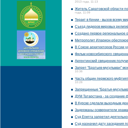
2013 года, 11:13
Житель Саратовской области п
года, 11:09
Теракт в Кении - вызов всему м
Съезд лидеров мировых религий
Создано первое региональное о
Митрополит Иларион обеспокое
В Союзе архитекторов России у
Фильм новосибирского священн
Аргентинский священник получ
Запрет "Братьев-мусульман" мо
10:36
Часть общин пермского муфтия
10:26
Запрещенные "Братья-мусульман
ДУМ Татарстана - за создание 
В Курске сделали выходным день
Задержаны осквернители храма
Суд Египта запретил деятельнос
Суд назначил дату заседания по