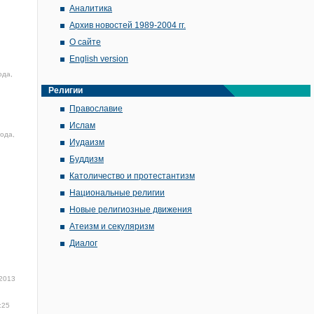
Аналитика
Архив новостей 1989-2004 гг.
О сайте
English version
ода,
Религии
Православие
Ислам
года,
Иудаизм
Буддизм
Католичество и протестантизм
Национальные религии
Новые религиозные движения
Атеизм и секуляризм
Диалог
 2013
:25