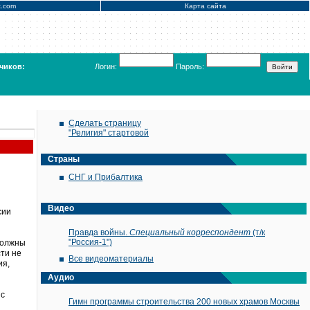
x.com
Карта сайта
чиков:
Логин:
Пароль:
Сделать страницу
"Религия" стартовой
Страны
СНГ и Прибалтика
Видео
сии
Правда войны.
Специальный корреспондент
(т/к
"Россия-1")
должны
ти не
Все видеоматериалы
ия,
Аудио
 с
Гимн программы строительства 200 новых храмов Москвы