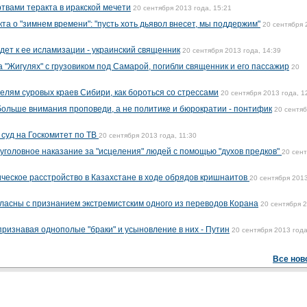
твами теракта в иракской мечети
20 сентября 2013 года, 15:21
та о "зимнем времени": "пусть хоть дьявол внесет, мы поддержим"
20 сентября 
дет к ее исламизации - украинский священник
20 сентября 2013 года, 14:39
 "Жигулях" с грузовиком под Самарой, погибли священник и его пассажир
20
елям суровых краев Сибири, как бороться со стрессами
20 сентября 2013 года, 1
ольше внимания проповеди, а не политике и бюрократии - понтифик
20 сентя
 суд на Госкомитет по ТВ
20 сентября 2013 года, 11:30
уголовное наказание за "исцеления" людей с помощью "духов предков"
20 сен
ическое расстройство в Казахстане в ходе обрядов кришнаитов
20 сентября 2013
ласны с признанием экстремистским одного из переводов Корана
20 сентября 
признавая однополые "браки" и усыновление в них - Путин
20 сентября 2013 года
Все нов