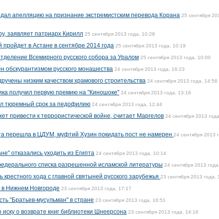
одал апелляцию на признание экстремистским перевода Корана
25 сентября 20
иру, заявляет патриарх Кирилл
25 сентября 2013 года, 10:28
 пройдет в Астане в сентябре 2014 года
25 сентября 2013 года, 10:19
тделение Всемирного русского собора за Уралом
25 сентября 2013 года, 10:00
н обскурантизмом русского монашества
24 сентября 2013 года, 16:23
дручены низким качеством храмового строительства
24 сентября 2013 года, 14:56
ика получил первую премию на "Киношоке"
24 сентября 2013 года, 13:16
ил тюремный срок за педофилию
24 сентября 2013 года, 12:44
жет привести к террористической войне, считает Маргелов
24 сентября 2013 года
та перешла в ЦДУМ, муфтий Хузин покидать пост не намерен
24 сентября 2013 
е" отказались уходить из Египта
24 сентября 2013 года, 10:14
федерального списка разрешенной исламской литературы
24 сентября 2013 года
 крестного хода с главной святыней русского зарубежья
23 сентября 2013 года, 
 в Нижнем Новгороде
23 сентября 2013 года, 17:17
ть "Братьев-мусульман" в стране
23 сентября 2013 года, 16:51
 иску о возврате книг библиотеки Шнеерсона
23 сентября 2013 года, 14:16