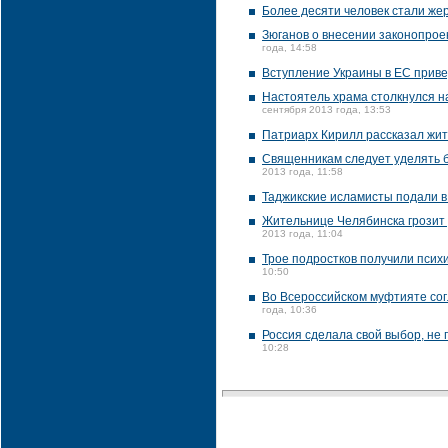
Более десяти человек стали жер
Зюганов о внесении законопроек
года, 14:58
Вступление Украины в ЕС приве
Настоятель храма столкнулся на
сентября 2013 года, 13:53
Патриарх Кирилл рассказал жит
Священникам следует уделять б
2013 года, 11:58
Таджикские исламисты подали в
Жительнице Челябинска грозит 
2013 года, 11:04
Трое подростков получили псих
10:50
Во Всероссийском муфтияте сог
года, 10:36
Россия сделала свой выбор, не 
10:28