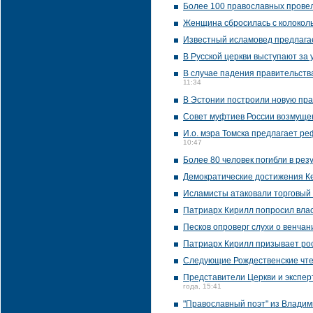
Более 100 православных провел
Женщина сбросилась с колоколь
Известный исламовед предлагае
В Русской церкви выступают за 
В случае падения правительств
11:34
В Эстонии построили новую пра
Совет муфтиев России возмущен
И.о. мэра Томска предлагает р
10:47
Более 80 человек погибли в рез
Демократические достижения Ке
Исламисты атаковали торговый 
Патриарх Кирилл попросил влас
Песков опроверг слухи о венча
Патриарх Кирилл призывает рос
Следующие Рождественские чте
Представители Церкви и эксперт
года, 15:41
"Православный поэт" из Влади