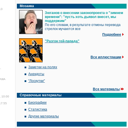
Мозаика
13
Зюганов о внесении законопроекта о "зимнем
времени": "пусть хоть дьявол внесет, мы
поддержим"
По его словам, в результате отмены перевода
стрелок мучаются все
Подробнее
"Разгон гей-парада"
Все иллюстрации
Заметки на полях
,
Анекдоты
года,
"Лоскутки"
Все материалы
Справочные материалы
, 10:00
Биографии
17:55
Статистика
Другие материалы