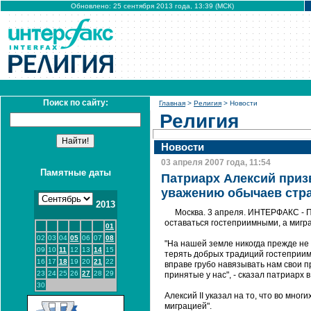
Обновлено: 25 сентября 2013 года, 13:39 (МСК)
Поиск по сайту:
Главная
>
Религия
> Новости
Религия
Новости
03 апреля 2007 года, 11:54
Памятные даты
Патриарх Алексий призв
уважению обычаев стр
2013
Москва. 3 апреля. ИНТЕРФАКС - П
оставаться гостеприимными, а мигра
01
02
03
04
05
06
07
08
"На нашей земле никогда прежде не
09
10
11
12
13
14
15
терять добрых традиций гостеприим
16
17
18
19
20
21
22
вправе грубо навязывать нам свои 
23
24
25
26
27
28
29
принятые у нас", - сказал патриарх 
30
Алексий II указал на то, что во мно
миграцией".