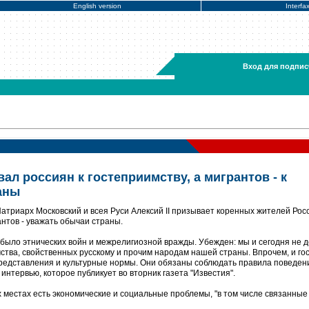
English version
Interfa
Вход для подпис
ал россиян к гостеприимству, а мигрантов - к
аны
атриарх Московский и всея Руси Алексий II призывает коренных жителей Рос
нтов - уважать обычаи страны.
 было этнических войн и межрелигиозной вражды. Убежден: мы и сегодня не 
ства, свойственных русскому и прочим народам нашей страны. Впрочем, и гос
представления и культурные нормы. Они обязаны соблюдать правила поведен
в интервью, которое публикует во вторник газета "Известия".
гих местах есть экономические и социальные проблемы, "в том числе связанные