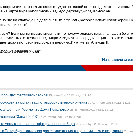
 погромами - это только нанесет удар по нашей стране, сделает ее уязвимо
е на карте мира как сильную и единую державу", - подчеркнул он.
ана "не на словах, а на деле снять всю ту боль, которую испытывают коренны
справедливости".
живем? Если мы на правильном пути, то почему рядом с нами, на нашей богат
 несчастных, отверженных, нищих? Ведь это позор для нации - то, что старик
е, доживают свой век, роясь в помойках!" - отметил Алексий II.
ниторинг печатных СМИ".
На главную стра
 пройдет фестиваль звонов
25 сентября 2013 года, 13:39
осужден за организацию террористической ячейки
25 сентября 2013 года, 13:31
 посвященный 400-летию Дома Романовых
25 сентября 2013 года, 12:12
учениями "Запад-2013"
25 сентября 2013 года, 12:01
 камень в основание кафедрального собора
25 сентября 2013 года, 11:20
 в Петербурге комиссию для согласования выделения земли под храмы
25 се