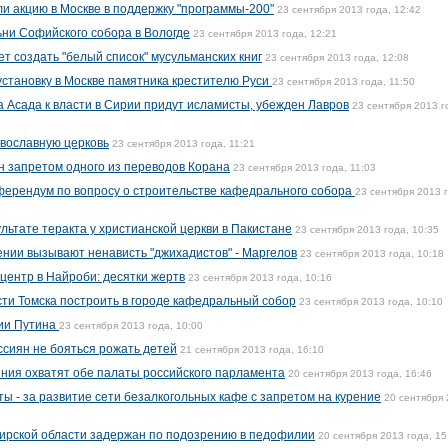
и акцию в Москве в поддержку "программы-200"
23 сентября 2013 года, 12:42
ни Софийского собора в Вологде
23 сентября 2013 года, 12:21
т создать "белый список" мусульманских книг
23 сентября 2013 года, 12:08
установку в Москве памятника крестителю Руси
23 сентября 2013 года, 11:50
а Асада к власти в Сирии придут исламисты, убежден Лавров
23 сентября 2013 г
вославную церковь
23 сентября 2013 года, 11:21
 запретом одного из переводов Корана
23 сентября 2013 года, 11:03
еферендум по вопросу о строительстве кафедрального собора
23 сентября 2013 
ультате теракта у христианской церкви в Пакистане
23 сентября 2013 года, 10:35
нии вызывают ненависть "джихадистов" - Маргелов
23 сентября 2013 года, 10:18
центр в Найроби: десятки жертв
23 сентября 2013 года, 10:16
ти Томска построить в городе кафедральный собор
23 сентября 2013 года, 10:10
нии Путина
23 сентября 2013 года, 10:00
сиян не бояться рожать детей
21 сентября 2013 года, 16:10
ния охватят обе палаты российского парламента
20 сентября 2013 года, 16:46
ы - за развитие сети безалкогольных кафе с запретом на курение
20 сентября
мирской области задержан по подозрению в педофилии
20 сентября 2013 года, 15