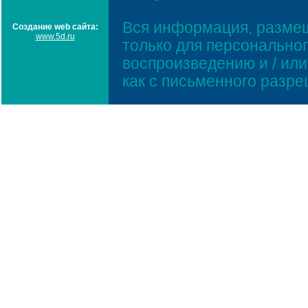
Вся информация, размещ
Создание web сайта:
www.5d.ru
только для персонально
воспроизведению и / ил
как с письменного разр