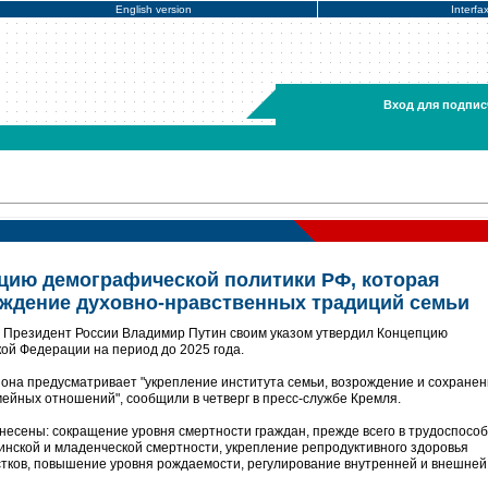
English version
Interfa
Вход для подпис
цию демографической политики РФ, которая
ждение духовно-нравственных традиций семьи
- Президент России Владимир Путин своим указом утвердил Концепцию
ой Федерации на период до 2025 года.
ч она предусматривает "укрепление института семьи, возрождение и сохране
ейных отношений", сообщили в четверг в пресс-службе Кремля.
 отнесены: сокращение уровня смертности граждан, прежде всего в трудоспосо
инской и младенческой смертности, укрепление репродуктивного здоровья
стков, повышение уровня рождаемости, регулирование внутренней и внешней