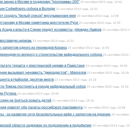
и акцию в Москве в поддержку "программы-200"
23 сентября 2013 года, 12:42
ни Софийского собора в Вологде
23 сентября 2013 года, 12:21
т создать "белый список" мусульманских книг
23 сентября 2013 года, 12:08
установку в Москве памятника крестителю Руси
23 сентября 2013 года, 11:50
а Асада к власти в Сирии придут исламисты, убежден Лавров
23 сентября 2013 г
вославную церковь
23 сентября 2013 года, 11:21
 запретом одного из переводов Корана
23 сентября 2013 года, 11:03
еферендум по вопросу о строительстве кафедрального собора
23 сентября 2013 
ультате теракта у христианской церкви в Пакистане
23 сентября 2013 года, 10:35
нии вызывают ненависть "джихадистов" - Маргелов
23 сентября 2013 года, 10:18
центр в Найроби: десятки жертв
23 сентября 2013 года, 10:16
ти Томска построить в городе кафедральный собор
23 сентября 2013 года, 10:10
нии Путина
23 сентября 2013 года, 10:00
сиян не бояться рожать детей
21 сентября 2013 года, 16:10
ния охватят обе палаты российского парламента
20 сентября 2013 года, 16:46
ы - за развитие сети безалкогольных кафе с запретом на курение
20 сентября
мирской области задержан по подозрению в педофилии
20 сентября 2013 года, 15