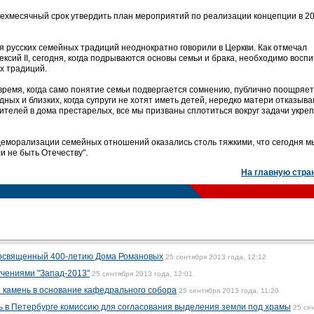
рехмесячный срок утвердить план мероприятий по реализации концепции в 2
 русских семейных традиций неоднократно говорили в Церкви. Как отмечал
ексий II, сегодня, когда подрываются основы семьи и брака, необходимо восп
их традиций.
время, когда само понятие семьи подвергается сомнению, публично поощряе
ных и близких, когда супруги не хотят иметь детей, нередко матери отказыва
ителей в дома престарелых, все мы призваны сплотиться вокруг задачи укре
 деморализации семейных отношений оказались столь тяжкими, что сегодня м
и не быть Отечеству".
На главную стра
 посвященный 400-летию Дома Романовых
25 сентября 2013 года, 12:12
учениями "Запад-2013"
25 сентября 2013 года, 12:01
 камень в основание кафедрального собора
25 сентября 2013 года, 11:20
 в Петербурге комиссию для согласования выделения земли под храмы
25 се