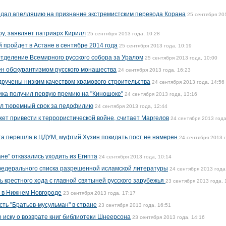
одал апелляцию на признание экстремистским перевода Корана
25 сентября 20
иру, заявляет патриарх Кирилл
25 сентября 2013 года, 10:28
 пройдет в Астане в сентябре 2014 года
25 сентября 2013 года, 10:19
тделение Всемирного русского собора за Уралом
25 сентября 2013 года, 10:00
н обскурантизмом русского монашества
24 сентября 2013 года, 16:23
дручены низким качеством храмового строительства
24 сентября 2013 года, 14:56
ика получил первую премию на "Киношоке"
24 сентября 2013 года, 13:16
ил тюремный срок за педофилию
24 сентября 2013 года, 12:44
жет привести к террористической войне, считает Маргелов
24 сентября 2013 года
та перешла в ЦДУМ, муфтий Хузин покидать пост не намерен
24 сентября 2013 
е" отказались уходить из Египта
24 сентября 2013 года, 10:14
федерального списка разрешенной исламской литературы
24 сентября 2013 года
 крестного хода с главной святыней русского зарубежья
23 сентября 2013 года, 
 в Нижнем Новгороде
23 сентября 2013 года, 17:17
ть "Братьев-мусульман" в стране
23 сентября 2013 года, 16:51
 иску о возврате книг библиотеки Шнеерсона
23 сентября 2013 года, 14:16