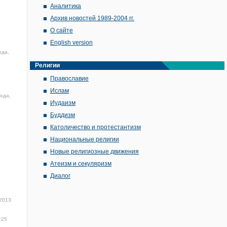
Аналитика
Архив новостей 1989-2004 гг.
О сайте
English version
ода,
Религии
Православие
Ислам
года,
Иудаизм
Буддизм
Католичество и протестантизм
Национальные религии
Новые религиозные движения
Атеизм и секуляризм
Диалог
 2013
:25