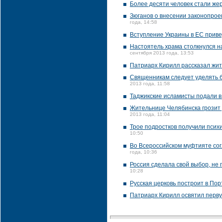
Более десяти человек стали жер
Зюганов о внесении законопроек
года, 14:58
Вступление Украины в ЕС приве
Настоятель храма столкнулся на
сентября 2013 года, 13:53
Патриарх Кирилл рассказал жит
Священникам следует уделять б
2013 года, 11:58
Таджикские исламисты подали в
Жительнице Челябинска грозит 
2013 года, 11:04
Трое подростков получили псих
10:50
Во Всероссийском муфтияте сог
года, 10:36
Россия сделала свой выбор, не 
10:28
Русская церковь построит в По
Патриарх Кирилл освятил перву