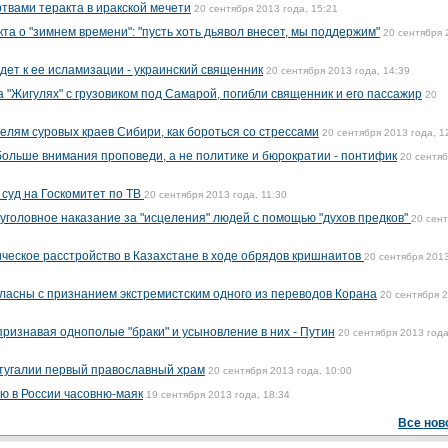
твами теракта в иракской мечети
20 сентября 2013 года, 15:21
та о "зимнем времени": "пусть хоть дьявол внесет, мы поддержим"
20 сентября 
дет к ее исламизации - украинский священник
20 сентября 2013 года, 14:39
 "Жигулях" с грузовиком под Самарой, погибли священник и его пассажир
20
елям суровых краев Сибири, как бороться со стрессами
20 сентября 2013 года, 1
ольше внимания проповеди, а не политике и бюрократии - понтифик
20 сентя
 суд на Госкомитет по ТВ
20 сентября 2013 года, 11:30
уголовное наказание за "исцеления" людей с помощью "духов предков"
20 сен
ическое расстройство в Казахстане в ходе обрядов кришнаитов
20 сентября 2013
ласны с признанием экстремистским одного из переводов Корана
20 сентября 
признавая однополые "браки" и усыновление в них - Путин
20 сентября 2013 года
ртугалии первый православный храм
20 сентября 2013 года, 10:00
ю в России часовню-маяк
19 сентября 2013 года, 18:34
Все нов