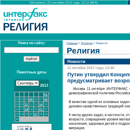
Обновлено: 25 сентября 2013 года, 12:12 (МСК)
Поиск по сайту:
Главная
>
Религия
> Новости
Религия
Новости
11 октября 2007 года, 14:40
Памятные даты
Путин утвердил Концеп
предусматривает возро
2013
Москва. 11 октября. ИНТЕРФАКС 
демографической политики Российск
01
02
03
04
05
06
07
08
В качестве одной из основных зада
09
10
11
12
13
14
15
духовно-нравственных традиций сем
16
17
18
19
20
21
22
23
24
25
26
27
28
29
К числу других задач, в частности,
возрасте, сокращение уровня матер
30
населения, здоровья детей и подро
миграции.