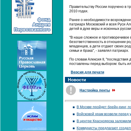
Правительству России поручено в т
2010 годах.
Ранее о необходимости возрождения
патриарх Московский и всея Руси Ал
детей в духе веры и исконных русск
"В наше сложное и противоречивое 
безответственность в отношении род
младенцев, а дети отдают своих род
семьи и брака", - заявлял патриарх.
По словам Алексия II, "последствия
поставлены перед выбором: быть ил
Версия для печати
Новости
Настройка ленты
В Москве пройдет брейн-ринг,
Войсковой храм возвели перед 
В центре Красноярска заложили
Коммунисты предлагают создать