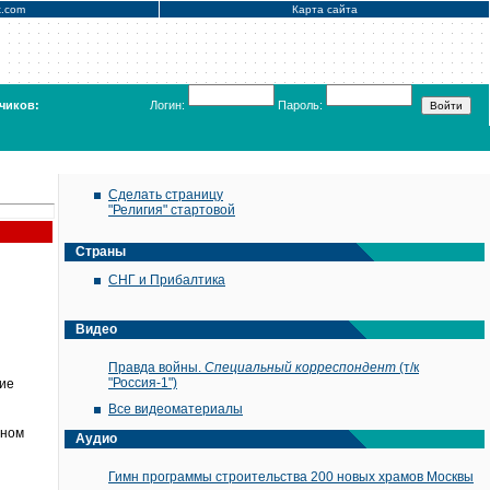
x.com
Карта сайта
чиков:
Логин:
Пароль:
Сделать страницу
"Религия" стартовой
Страны
СНГ и Прибалтика
Видео
Правда войны.
Специальный корреспондент
(т/к
"Россия-1")
ние
Все видеоматериалы
бном
Аудио
Гимн программы строительства 200 новых храмов Москвы