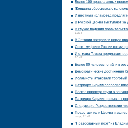
Более 100 православных провел
Женщина сбросилась с колоколь
Известный исламовед предлагае
В Русской церкви выступают за 
В случае падения правительств
11:34
В Эстонии построили новую пра
Совет муфтиев России возмущен
И.о. мэра Томска предлагает р
10:47
Более 80 человек погибли в рез
Демократические достижения Ке
Исламисты атаковали торговый 
Патриарх Кирилл попросил влас
Песков опроверг слухи о венча
Патриарх Кирилл призывает рос
Следующие Рождественские чте
Представители Церкви и эксперт
года, 15:41
"Православный поэт" из Влади