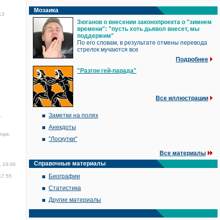
Мозаика
13
Зюганов о внесении законопроекта о "зимнем
времени": "пусть хоть дьявол внесет, мы
поддержим"
По его словам, в результате отмены перевода
стрелок мучаются все
Подробнее
"Разгон гей-парада"
Все иллюстрации
Заметки на полях
,
Анекдоты
года,
"Лоскутки"
Все материалы
Справочные материалы
, 10:00
Биографии
17:55
Статистика
Другие материалы