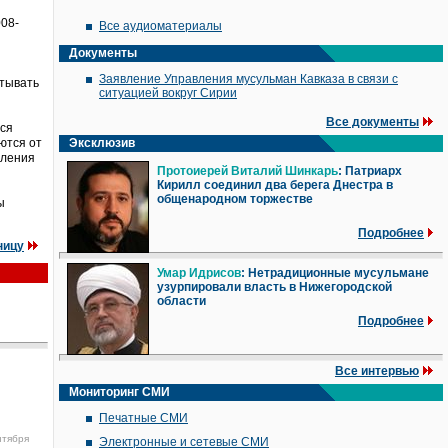
008-
Все аудиоматериалы
Документы
Заявление Управления мусульман Кавказа в связи с
итывать
ситуацией вокруг Сирии
Все документы
тся
ются от
Эксклюзив
пления
Протоиерей Виталий Шинкарь
: Патриарх
Кирилл соединил два берега Днестра в
общенародном торжестве
ы
Подробнее
ницу
Умар Идрисов
: Нетрадиционные мусульмане
узурпировали власть в Нижегородской
области
Подробнее
Все интервью
Мониторинг СМИ
Печатные СМИ
нтября
Электронные и сетевые СМИ