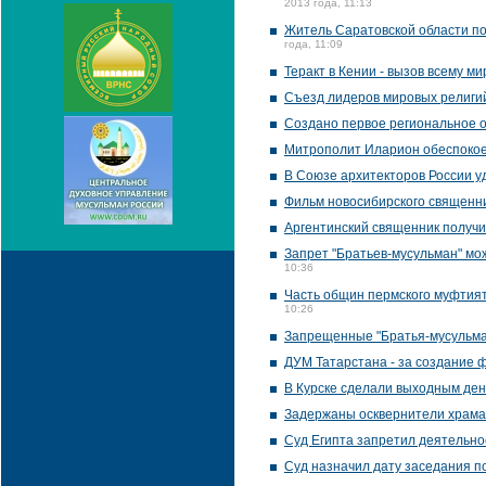
2013 года, 11:13
Житель Саратовской области п
года, 11:09
Теракт в Кении - вызов всему м
Съезд лидеров мировых религий
Создано первое региональное о
Митрополит Иларион обеспокое
В Союзе архитекторов России у
Фильм новосибирского священн
Аргентинский священник получ
Запрет "Братьев-мусульман" мо
10:36
Часть общин пермского муфтия
10:26
Запрещенные "Братья-мусульман
ДУМ Татарстана - за создание 
В Курске сделали выходным день
Задержаны осквернители храма
Суд Египта запретил деятельнос
Суд назначил дату заседания по