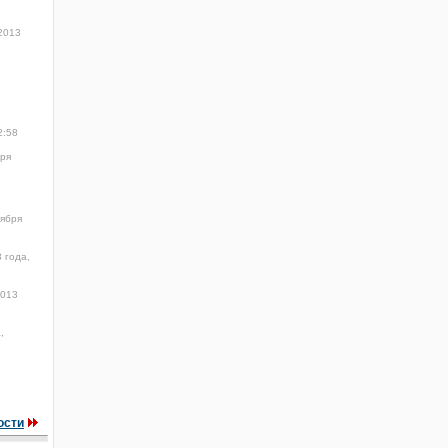
2013
2:58
бря
тября
 года,
2013
,
ости