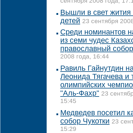
сентября 2008 года, 17:
Вышли в свет жития
детей
23 сентября 2008
Среди номинантов н
из семи чудес Казах
православный собо
2008 года, 16:44
Равиль Гайнутдин н
Леонида Тягачева и 
олимпийских чемпио
"Аль-Фахр"
23 сентябр
15:45
Медведев посетил 
собор Чукотки
23 сен
15:29