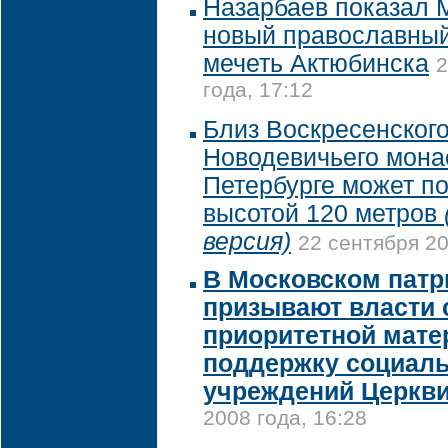
Назарбаев показал 
новый православный
мечеть Актюбинска
2
года, 17:12
Близ Воскресенског
Hоводевичьего мона
Петербурге может п
высотой 120 метров
версия)
22 сентября 20
В Московском патр
призывают власти 
приоритетной мат
поддержку социал
учреждений Церкв
2008 года, 16:28