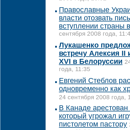
Православные Укра
власти отозвать пис
вступлении страны 
сентября 2008 года, 11:
Лукашенко предло
встречу Алексия II
XVI в Белоруссии
2
года, 11:35
Евгений Стеблов рас
одновременно как х
24 сентября 2008 года, 
В Канаде арестован 
который угрожал иг
пистолетом пастору