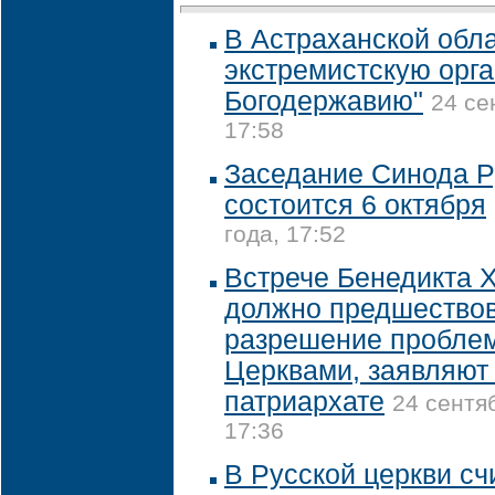
В Астраханской обл
экстремистскую орг
Богодержавию"
24 се
17:58
Заседание Синода Р
состоится 6 октября
года, 17:52
Встрече Бенедикта X
должно предшество
разрешение пробле
Церквами, заявляют
патриархате
24 сентя
17:36
В Русской церкви сч