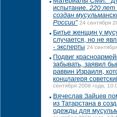
Материалы СМИ: "Д
испытание.
220 лет
создан мусульманск
России"
24 сентября 2
Битье женщин у мус
случается, но не яв
- эксперты
24 сентября
Подвиг красноармей
забывать, заявил б
раввин Израиля, кот
концлагеря советск
сентября 2008 года, 10:
Вячеслав Зайцев по
из Татарстана в соз
одежды для мусуль