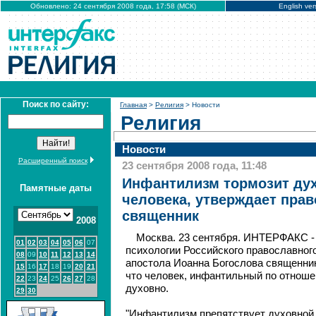
Обновлено: 24 сентября 2008 года, 17:58 (МСК)
English ver
Поиск по сайту:
Главная
>
Религия
> Новости
Религия
Новости
Расширенный поиск
23 сентября 2008 года, 11:48
Инфантилизм тормозит ду
Памятные даты
человека, утверждает пра
священник
2008
Москва. 23 сентября. ИНТЕРФАКС -
01
02
03
04
05
06
07
психологии Российского православног
08
09
10
11
12
13
14
апостола Иоанна Богослова священник
15
16
17
18
19
20
21
что человек, инфантильный по отноше
22
23
24
25
26
27
28
духовно.
29
30
"Инфантилизм препятствует духовной 