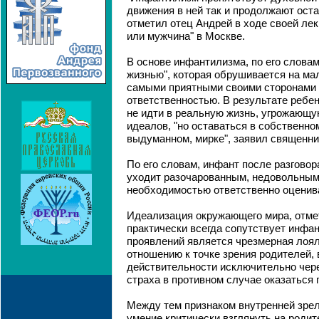
движения в ней так и продолжают оста
отметил отец Андрей в ходе своей лек
или мужчина" в Москве.
В основе инфантилизма, по его словам
жизнью", которая обрушивается на ма
самыми приятными своими сторонами 
ответственностью. В результате ребен
не идти в реальную жизнь, угрожающу
идеалов, "но оставаться в собственно
выдуманном, мирке", заявил священни
По его словам, инфант после разговор
уходит разочарованным, недовольным
необходимостью ответственно оценива
Идеализация окружающего мира, отме
практически всегда сопутствует инфа
проявлений является чрезмерная лоя
отношению к точке зрения родителей,
действительности исключительно чере
страха в противном случае оказаться
Между тем признаком внутренней зрел
умение критически взглянуть на роди