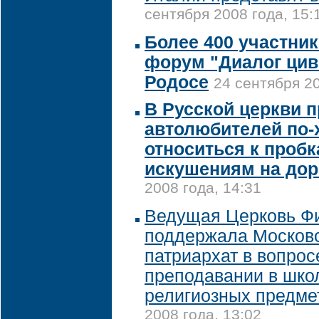
сентября 2008 года, 15:
Более 400 участник
форум "Диалог цив
Родосе
24 сентября 20
В Русской церкви 
автолюбителей по-
относиться к пробк
искушениям на дор
2008 года, 14:31
Ведущая Церковь Ф
поддержала Москов
патриархат в вопрос
преподавании в шко
религиозных предме
2008 года, 13:02