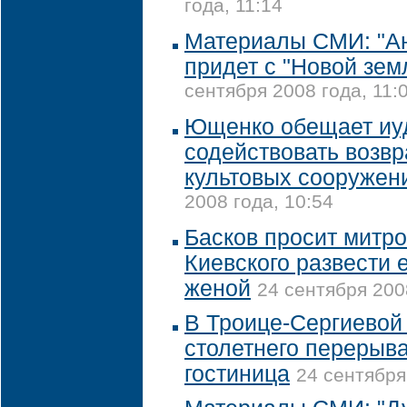
года, 11:14
Материалы СМИ: "А
придет с "Новой зем
сентября 2008 года, 11:
Ющенко обещает иу
содействовать возв
культовых сооружен
2008 года, 10:54
Басков просит митр
Киевского развести 
женой
24 сентября 200
В Троице-Сергиевой
столетнего перерыва
гостиница
24 сентября