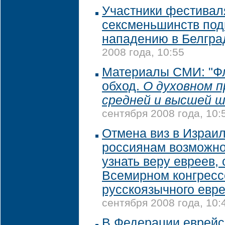
Участники фестивал
сексменьшинств под
нападению в Белгра
2008 года, 10:55
Материалы СМИ: "Ф
обход.
О духовном п
средней и высшей ш
сентября 2008 года, 10:
Отмена виз в Израил
россиянам возможно
узнать веру евреев, 
Всемирном конгресс
русскоязычного евр
сентября 2008 года, 10:
В Федерации еврейс