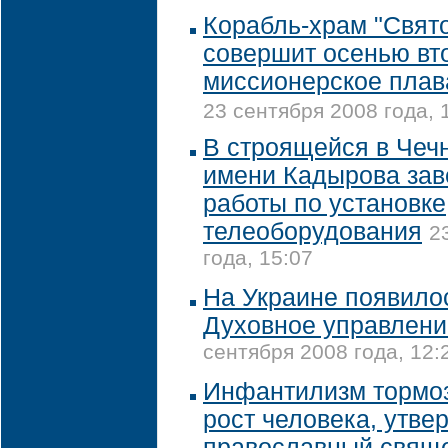
Корабль-храм "Свят
совершит осенью вт
миссионерское плав
23 сентября 2008 года, 
В строящейся в Чеч
имени Кадырова за
работы по установке
телеоборудования
2
года, 15:07
На Украине появило
Духовное управлени
сентября 2008 года, 12:
Инфантилизм тормо
рост человека, утве
православный свящ