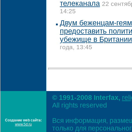
телеканала
22 сентяб
14:25
Двум беженцам-геям
предоставить полит
убежище в Британии
года, 13:45
© 1991-2008 Interfax,
rel
All rights reserved
Вся информация, размещ
Создание web сайта:
www.5d.ru
только для персонально