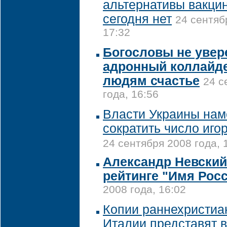
альтернативы вакци
сегодня нет
24 сентяб
17:32
Богословы не увер
адронный коллайде
людям счастье
24 с
года, 16:56
Власти Украины на
сократить число иго
24 сентября 2008 года, 
Александр Невский
рейтинге "Имя Рос
2008 года, 16:02
Копии раннехристиан
Италии представят в