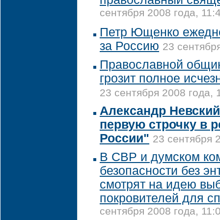
сентября 2008 года, 11:
Петр Ющенко ежедн
за Россию
23 сентября
Православной общи
грозит полное исчез
23 сентября 2008 года, 
Александр Невски
первую строчку в р
России"
23 сентября 2
В СВР и думском ко
безопасности без эн
смотрят на идею вы
покровителей для с
сентября 2008 года, 11: