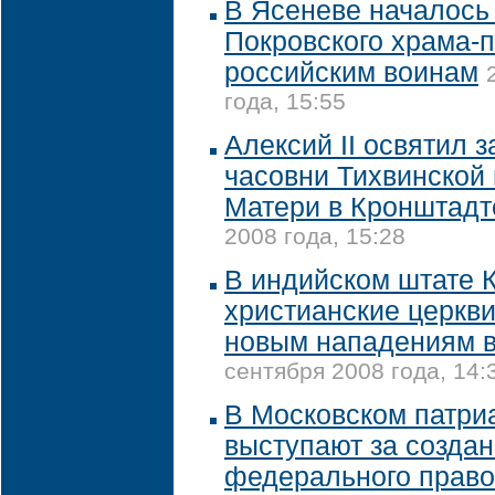
В Ясеневе началось
Покровского храма-
российским воинам
года, 15:55
Алексий II освятил 
часовни Тихвинской
Матери в Кронштад
2008 года, 15:28
В индийском штате 
христианские церкви
новым нападениям 
сентября 2008 года, 14:
В Московском патри
выступают за созда
федерального право