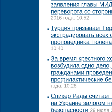
заявления главы МИД
переворота со сторо
2016 года, 10:52
Турция призывает Ге
экстрадировать всех 
проповедника Гюлена
10:40
За время крестного х
возбудила одно дело,
гражданами проведе
профилактические б
года, 10:28
Спикер Рады считает
на Украине залогом 
безопасности
29 июля 