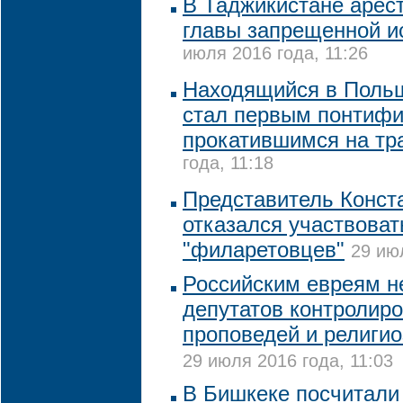
В Таджикистане арес
главы запрещенной и
июля 2016 года, 11:26
Находящийся в Поль
стал первым понтифи
прокатившимся на тр
года, 11:18
Представитель Конст
отказался участвоват
"филаретовцев"
29 ию
Российским евреям н
депутатов контролиро
проповедей и религио
29 июля 2016 года, 11:03
В Бишкеке посчитали