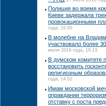
Полиция во время кре
Киеве задержала тре
провокационными пл
года, 15:55
В молебне на Владим
участвовало более 3
июля 2016 года, 15:13
В думском комитете 
восстановить госконт
религиозным образо
года, 14:52
Имам московской меч
оправдании террориз
отставку с поста пре