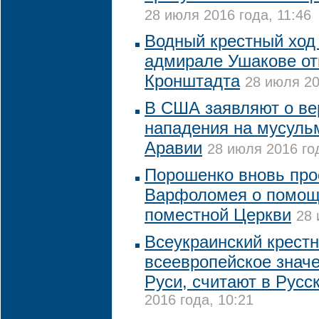
28 июля 2016 года, 11:46
Водный крестный ход
адмирале Ушакове от
Кронштадта
28 июля 20
В США заявляют о ве
нападения на мусуль
Аравии
28 июля 2016 го
Порошенко вновь про
Варфоломея о помощ
поместной Церкви
28 
Всеукраинский крестн
всеевропейское знач
Руси, считают в Русс
2016 года, 10:21