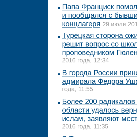
Папа Франциск помо
и пообщался с бывш
концлагеря
29 июля 201
Турецкая сторона ожи
решит вопрос со шко
проповедником Гюлен
2016 года, 12:34
В города России при
адмирала Федора Уш
года, 11:55
Более 200 радикалов
области удалось вер
ислам, заявляют мес
2016 года, 11:35