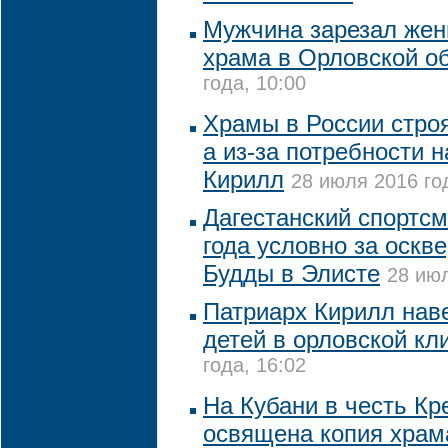
Мужчина зарезал жен
храма в Орловской о
года, 10:00
Храмы в России строя
а из-за потребности н
Кирилл
28 июля 2016 го
Дагестанский спортсм
года условно за оскв
Будды в Элисте
28 июл
Патриарх Кирилл нав
детей в орловской кл
года, 16:02
На Кубани в честь Кр
освящена копия храм