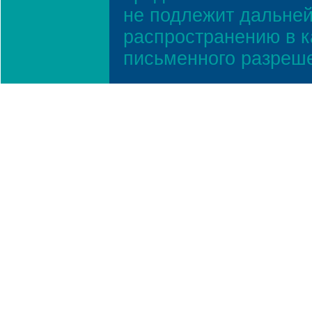
не подлежит дальней
распространению в к
письменного разреш