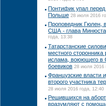
Понтифик упал перед
Польше
28 июля 2016 го
Проповедник Гюлен, 
США - глава Минюста
года, 13:38
Татарстанские силов
местного сторонника 
ислама, воюющего в 
боевиков
28 июля 2016 
Французские власти 
второго участника те
28 июля 2016 года, 12:40
Решившихся на аборт
вразумляют с помощь