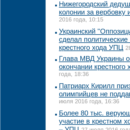
Нижегородский дедушк
колонии за вербовку 
2016 года, 10:15
Украинский "Оппозиц
сделал политические
крестного хода УПЦ
2
Глава МВД Украины о
окончании крестного 
года, 18:36
Патриарх Кирилл при
олимпийцев не подда
июля 2016 года, 16:36
Более 80 тыс. верую
участие в крестном х
– УПЦ
27 июля 2016 года