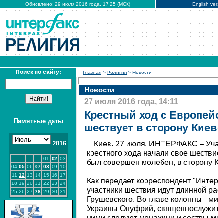
Обновлено: 29 июля 2016 года, 17:25 (МСК)
English ver
Поиск по сайту:
Главная
>
Религия
> Новости
Новости
27 июля 2016 года, 14:11
Крестный ход с Европей
Памятные даты
шествует в сторону Кие
2016
Киев. 27 июля. ИНТЕРФАКС – Уча
крестного хода начали свое шестви
01
02
03
был совершен молебен, в сторону 
04
05
06
07
08
09
10
11
12
13
14
15
16
17
Как передает корреспондент "Инте
18
19
20
21
22
23
24
участники шествия идут длинной ра
25
26
27
28
29
30
31
Грушевского. Во главе колонны - м
Украины Онуфрий, священнослужите
ними следуют монахини и сестры м