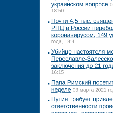
украинском вопросе
0
18:50
Почти 4,5 тыс. свяще
РПЦ в России перебо
коронавирусом, 149 
года, 18:41
Убийце настоятеля м
Переславле-Залесско
заключения до 21 год
16:15
Папа Римский посетит
неделе
03 марта 2021 го
Путин требует привле
ответственности пров