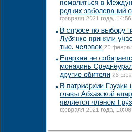
помолиться в Между
редких заболеваний о
февраля 2021 года, 14:56
В опросе по выбору 
Лубянке приняли учас
тыс. человек
26 феврал
Епархия не собирает
монахинь Среднеурал
другие обители
26 фев
В патриархии Грузии 
главы Абхазской епар
является членом Груз
февраля 2021 года, 10:08