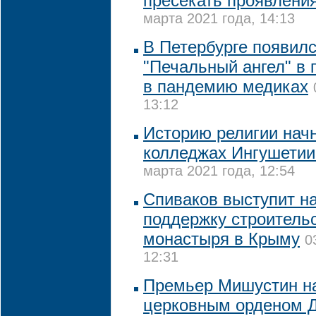
пресекать проявлени
марта 2021 года, 14:13
В Петербурге появил
"Печальный ангел" в 
в пандемию медиках
13:12
Историю религии начн
колледжах Ингушетии 
марта 2021 года, 12:54
Спиваков выступит на
поддержку строитель
монастыря в Крыму
0
12:31
Премьер Мишустин н
церковным орденом 