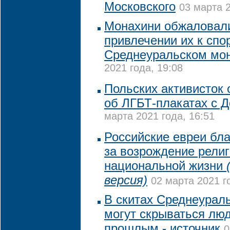
Московского
03 марта 2
Монахини обжаловали
привлечении их к спо
Среднеуральском мо
2021 года, 19:08
Польских активисток 
об ЛГБТ-плакатах с 
марта 2021 года, 16:51
Российские евреи бл
за возрождение религ
национальной жизни
версия)
02 марта 2021 г
В скитах Среднеурал
могут скрываться лю
прошлым - источник
0