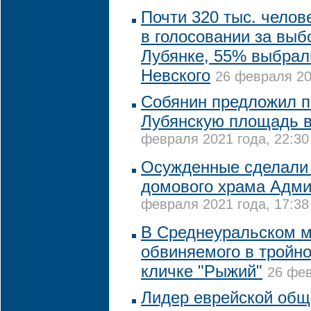
Почти 320 тыс. челов
в голосовании за выб
Лубянке, 55% выбрал
Невского
26 февраля 20
Собянин предложил п
Лубянскую площадь в
февраля 2021 года, 22:30
Осужденные сделали 
домового храма Адми
февраля 2021 года, 17:38
В Среднеуральском м
обвиняемого в тройно
кличке "Рыжий"
26 фев
Лидер еврейской общ