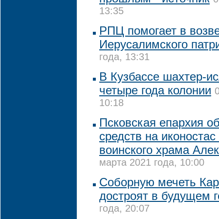
13:35
РПЦ помогает в возв
Иерусалимского патр
года, 13:31
В Кузбассе шахтер-и
четыре года колонии
10:18
Псковская епархия о
средств на иконостас
воинского храма Але
марта 2021 года, 10:00
Соборную мечеть Кар
достроят в будущем г
года, 20:07