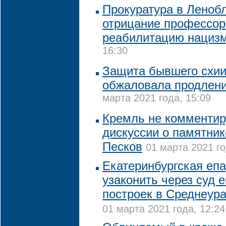
Прокуратура в Леноб
отрицание профессор
реабилитацию нациз
16:30
Защита бывшего схии
обжаловала продлени
марта 2021 года, 15:09
Кремль не комментир
дискуссии о памятник
Песков
01 марта 2021 го
Екатеринбургская еп
узаконить через суд 
построек в Среднеур
01 марта 2021 года, 12:24