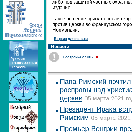
либо под защитой частных охранных
издание.
Такое решение принято после терр
против церкви во французском гор
Нормандии.
Версия для печати
Новости
Настройка ленты
Папа Римский почтил
расправы над христи
церкви
05 марта 2021 го
Президент Ирака встр
Римским
05 марта 2021 
Премьер Венгрии пре