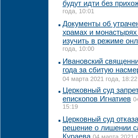
будут идти без прихо
года, 10:01
Документы об утраче
храмах и монастырях
изучить в режиме он
года, 10:00
Ивановский священни
года за сбитую насме
04 марта 2021 года, 18:22
Церковный суд запрет
епископов Игнатиев
0
15:19
Церковный суд отказ
решение о лишении с
Кураева
04 марта 2021 г