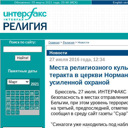
Обновлено: 05 марта 2021 года, 20:48 (МСК)
English ver
Поиск по сайту:
Главная
>
Религия
> Новости
Новости
27 июля 2016 года, 12:34
Места религиозного куль
Памятные даты
теракта в церкви Норма
усиленной охраной
2021
Брюссель. 27 июля. ИНТЕРФАКС 
01
02
03
04
05
06
07
безопасность в местах отправления
08
09
10
11
12
13
14
Бельгии, при этом уровень террори
15
16
17
18
19
20
21
на третьей, предпоследней, отметк
22
23
24
25
26
27
28
29
30
31
сообщил в среду сайт газеты "Суар"
"Синагоги уже находились под наб