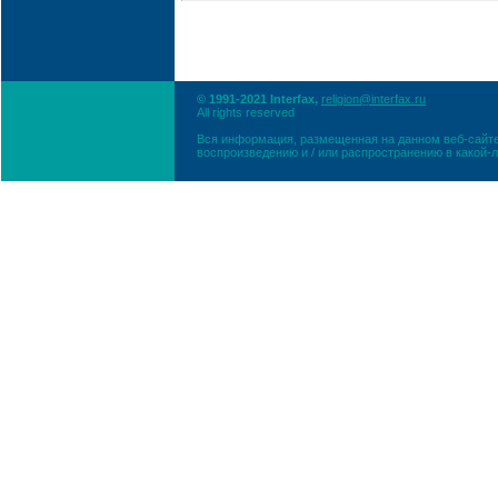
© 1991-2021 Interfax,
religion@interfax.ru
All rights reserved
Вся информация, размещенная на данном веб-сайте
воспроизведению и / или распространению в какой-