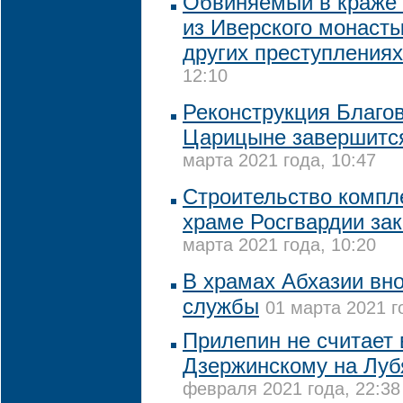
Обвиняемый в краже 
из Иверского монасты
других преступлениях
12:10
Реконструкция Благо
Царицыне завершится
марта 2021 года, 10:47
Строительство компл
храме Росгвардии зак
марта 2021 года, 10:20
В храмах Абхазии вн
службы
01 марта 2021 г
Прилепин не считает 
Дзержинскому на Луб
февраля 2021 года, 22:38