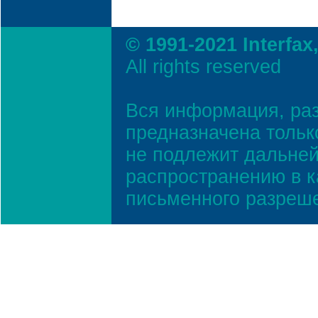
© 1991-2021 Interfax
All rights reserved
Вся информация, ра
предназначена тольк
не подлежит дальней
распространению в к
письменного разреш