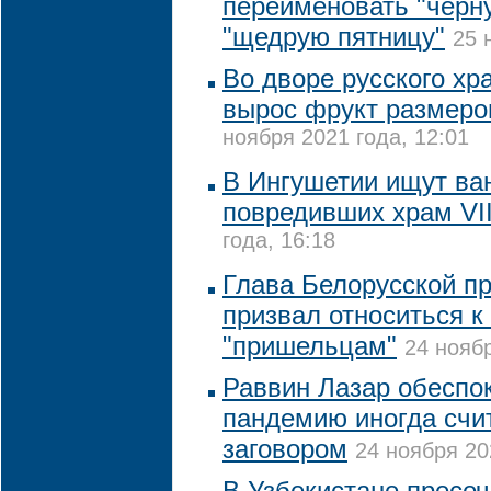
переименовать "черн
"щедрую пятницу"
25 
Во дворе русского хр
вырос фрукт размеро
ноября 2021 года, 12:01
В Ингушетии ищут ва
повредивших храм VII
года, 16:18
Глава Белорусской п
призвал относиться к
"пришельцам"
24 ноябр
Раввин Лазар обеспок
пандемию иногда счи
заговором
24 ноября 20
В Узбекистане пресе