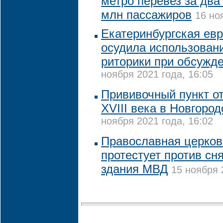
метро перевез за два
млн пассажиров
16 но
Екатеринбургская ев
осудила использован
риторики при обсужд
ноября 2021 года, 16:05
Прививочный пункт о
XVIII века в Новгоро
ноября 2021 года, 16:02
Православная церко
протестует против сн
здания МВД
15 ноября 