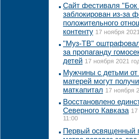
Сайт фестиваля "Бок 
заблокирован из-за 
положительного отно
контенту
17 ноября 2021
"Муз-ТВ" оштрафовал
за пропаганду гомосе
детей
17 ноября 2021 год
Мужчины с детьми от
матерей могут получи
маткапитал
17 ноября 2
Восстановлено единс
Северного Кавказа
17
11:00
Первый освященный п