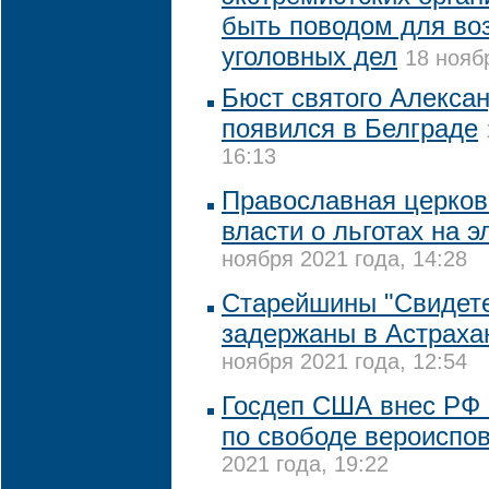
быть поводом для во
уголовных дел
18 нояб
Бюст святого Алекса
появился в Белграде
16:13
Православная церков
власти о льготах на 
ноября 2021 года, 14:28
Старейшины "Свидет
задержаны в Астраха
ноября 2021 года, 12:54
Госдеп США внес РФ 
по свободе вероиспо
2021 года, 19:22