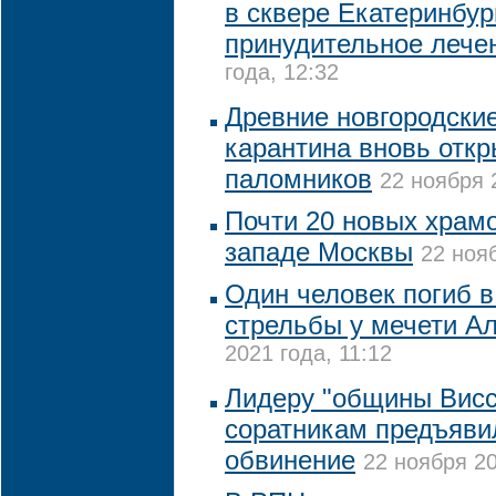
в сквере Екатеринбур
принудительное лече
года, 12:32
Древние новгородски
карантина вновь отк
паломников
22 ноября 
Почти 20 новых храмо
западе Москвы
22 нояб
Один человек погиб в
стрельбы у мечети А
2021 года, 11:12
Лидеру "общины Висс
соратникам предъяви
обвинение
22 ноября 20