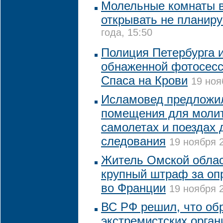
Молельные комнаты 
открывать не планир
года, 15:50
Полиция Петербурга 
обнаженной фотосесс
Спаса на Крови
19 ноя
Исламовед предложи
помещения для моли
самолетах и поездах 
следования
19 ноября 2
Житель Омской облас
крупный штраф за оп
во Франции
19 ноября 2
ВС РФ решил, что об
экстремистских орган