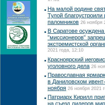
На малой родине свя
Тулой благоустроили 
паломников
26 ноября 
В Саратове осуждена
"миссионеров" запре
экстремистской орган
2021 года, 12:10
Красноярский иегови
уголовного дела
26 ноя
Православная ярмарка
в Даниловском ивент-
ноября
26 ноября 2021 г
Патриарх Кирилл при
на съезд лидеров ми