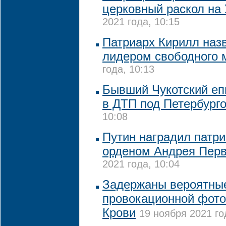
церковный раскол на
2021 года, 10:15
Патриарх Кирилл наз
лидером свободного 
года, 10:13
Бывший Чукотский еп
в ДТП под Петербург
10:08
Путин наградил патр
орденом Андрея Перв
2021 года, 10:04
Задержаны вероятные
провокационной фото
Крови
19 ноября 2021 го