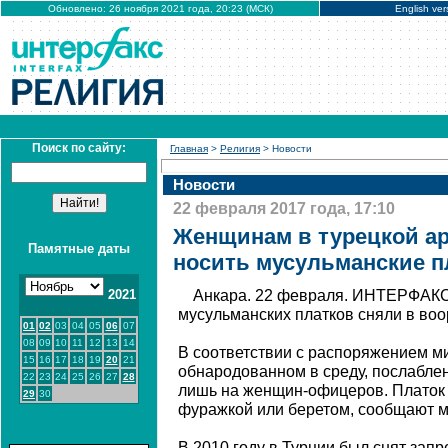
Обновлено: 26 ноября 2021 года, 20:23 (МСК)
English ver
Поиск по сайту:
Главная
>
Религия
> Новости
Новости
22 февраля 2017 года, 17:10
Женщинам в турецкой а
Памятные даты
носить мусульманские п
2021
Анкара. 22 февраля. ИНТЕРФАКС
мусульманских платков сняли в во
01
02
03
04
05
06
07
08
09
10
11
12
13
14
В соответствии с распоряжением м
15
16
17
18
19
20
21
обнародованном в среду, послаблен
22
23
24
25
26
27
28
лишь на женщин-офицеров. Платок
29
30
фуражкой или беретом, сообщают 
В 2010 году в Турции был снят запре