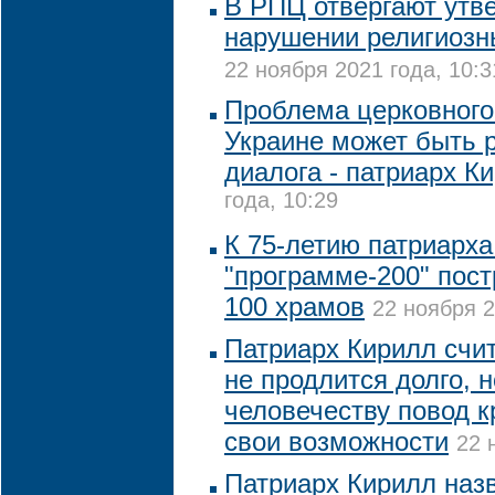
В РПЦ отвергают утв
нарушении религиозн
22 ноября 2021 года, 10:3
Проблема церковного
Украине может быть 
диалога - патриарх К
года, 10:29
К 75-летию патриарха
"программе-200" пост
100 храмов
22 ноября 2
Патриарх Кирилл счит
не продлится долго, н
человечеству повод к
свои возможности
22 
Патриарх Кирилл наз