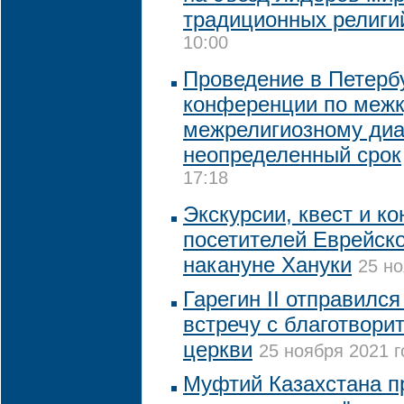
традиционных религи
10:00
Проведение в Петерб
конференции по межк
межрелигиозному диа
неопределенный срок
17:18
Экскурсии, квест и к
посетителей Еврейск
накануне Хануки
25 но
Гарегин II отправился
встречу с благотвор
церкви
25 ноября 2021 г
Муфтий Казахстана п