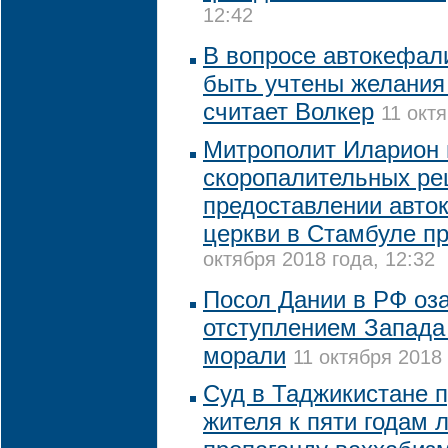
12:42
В вопросе автокефал
быть учтены желания
считает Волкер
11 октя
Митрополит Иларион 
скоропалительных ре
предоставлении авто
церкви в Стамбуле пр
октября 2018 года, 12:32
Посол Дании в РФ оз
отступлением Запада
морали
11 октября 2018 
Суд в Таджикистане п
жителя к пяти годам 