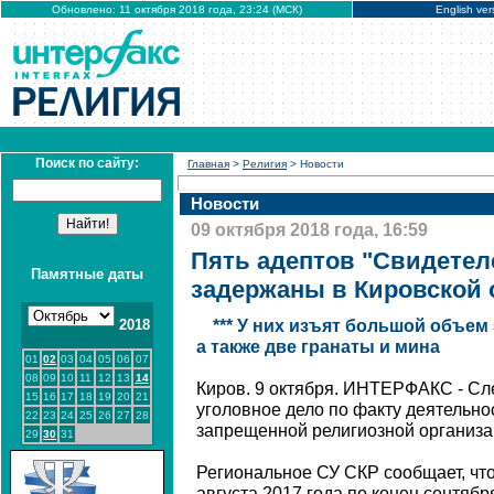
Обновлено: 11 октября 2018 года, 23:24 (МСК)
English ver
Поиск по сайту:
Главная
>
Религия
> Новости
Новости
09 октября 2018 года, 16:59
Пять адептов "Свидетел
Памятные даты
задержаны в Кировской 
2018
*** У них изъят большой объем
а также две гранаты и мина
01
02
03
04
05
06
07
08
09
10
11
12
13
14
Киров. 9 октября. ИНТЕРФАКС - Сл
15
16
17
18
19
20
21
уголовное дело по факту деятельно
22
23
24
25
26
27
28
запрещенной религиозной организа
29
30
31
Региональное СУ СКР сообщает, что
августа 2017 года по конец сентябр