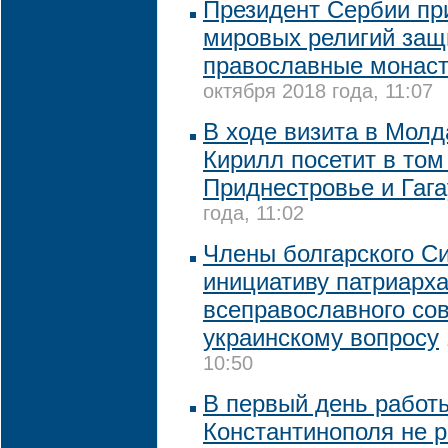
Президент Сербии пр
мировых религий защ
православные монаст
октября 2018 года, 11:07
В ходе визита в Мол
Кирилл посетит в том
Приднестровье и Гаг
года, 11:02
Члены болгарского С
инициативу патриарха
всеправославного со
украинскому вопросу
10:50
В первый день работ
Константинополя не 