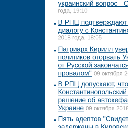
украинский вопрос -
года, 19:10
В РПЦ подтверждают 
диалогу с Константи
2018 года, 18:05
Патриарх Кирилл увер
политиков оторвать У
от Русской закончатс
провалом"
09 октября 2
В РПЦ допускают, чт
Константинопольский
решение об автокефа
Украине
09 октября 2018
Пять адептов "Свиде
задержаны в Кировск