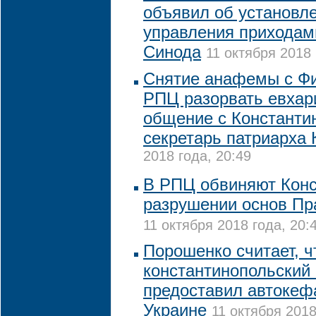
объявил об установле
управления приходам
Синода
11 октября 2018 
Снятие анафемы с Ф
РПЦ разорвать евхар
общение с Константин
секретарь патриарха
2018 года, 20:49
В РПЦ обвиняют Конс
разрушении основ Пр
11 октября 2018 года, 20:
Порошенко считает, ч
константинопольский
предоставил автокеф
Украине
11 октября 2018