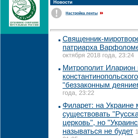
Новости
Настройка ленты
Священник-миротвор
патриарха Варфоломе
октября 2018 года, 23:24
Митрополит Иларион 
константинопольског
"беззаконным деяние
года, 23:22
Филарет: на Украине
существовать "Русск
церковь", но "Украин
называться не будет