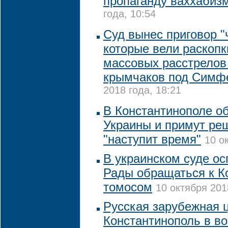
пропаганду ваххабиз
года, 10:54
Суд вынес приговор "
которые вели раскопк
массовых расстрелов
крымчаков под Симф
2018 года, 18:21
В Константинополе о
Украины и примут реш
"наступит время"
10 о
В украинском суде ос
Рады обращаться к К
томосом
10 октября 201
Русская зарубежная 
Константинополь в 