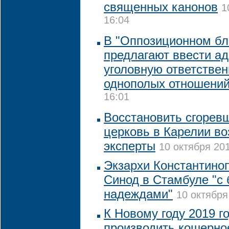
священных канонов
1
16:04
В "Оппозиционном бл
предлагают ввести а
уголовную ответствен
однополых отношени
16:01
Восстановить сгорев
церковь в Карелии в
эксперты
10 октября 201
Экзархи Константино
Синод в Стамбуле "с
надеждами"
10 октября
К Новому году 2019 г
производить кошерно