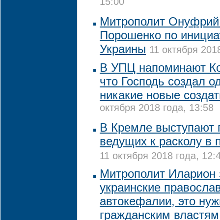
15:00
Митрополит Онуфрий 
Порошенко по инициа
Украины
11 октября 2018
В УПЦ напоминают К
что Господь создал о
никакие новые созда
октября 2018 года, 13:58
В Кремле выступают 
ведущих к расколу в
11 октября 2018 года, 12:
Митрополит Иларион з
украинские православ
автокефалии, это нуж
гражданским властям