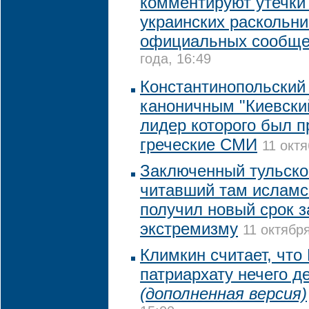
комментируют утечки
украинских раскольни
официальных сообщ
года, 16:49
Константинопольский
каноничным "Киевский
лидер которого был 
греческие СМИ
11 октя
Заключенный тульско
читавший там исламс
получил новый срок з
экстремизму
11 октября
Климкин считает, что
патриархату нечего д
(дополненная версия)