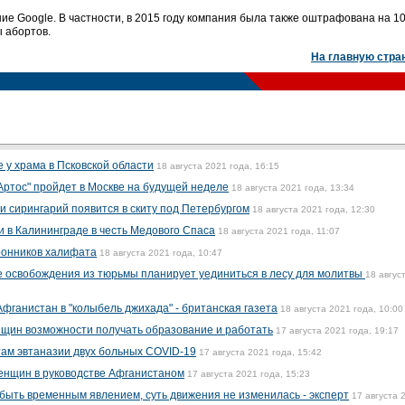
е Google. В частности, в 2015 году компания была также оштрафована на 10
 абортов.
На главную стра
 у храма в Псковской области
18 августа 2021 года, 16:15
ртос" пройдет в Москве на будущей неделе
18 августа 2021 года, 13:34
и сирингарий появится в скиту под Петербургом
18 августа 2021 года, 12:30
и в Калининграде в честь Медового Спаса
18 августа 2021 года, 11:07
ронников халифата
18 августа 2021 года, 10:47
 освобождения из тюрьмы планирует уединиться в лесу для молитвы
18 авгус
фганистан в "колыбель джихада" - британская газета
18 августа 2021 года, 10:00
щин возможности получать образование и работать
17 августа 2021 года, 19:17
там эвтаназии двух больных COVID-19
17 августа 2021 года, 15:42
енщин в руководстве Афганистаном
17 августа 2021 года, 15:23
быть временным явлением, суть движения не изменилась - эксперт
17 августа 