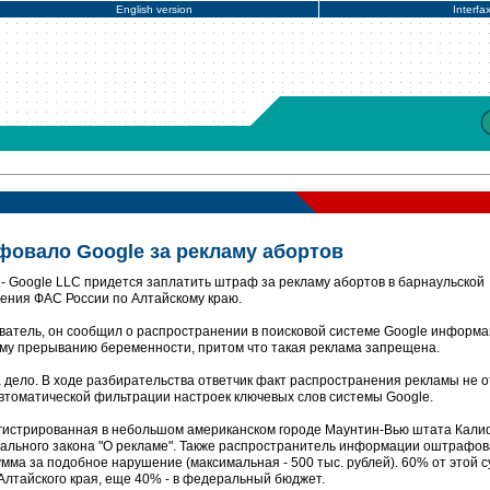
English version
Interfa
овало Google за рекламу абортов
- Google LLC придется заплатить штраф за рекламу абортов в барнаульской
ления ФАС России по Алтайскому краю.
атель, он сообщил о распространении в поисковой системе Google информа
ому прерыванию беременности, притом что такая реклама запрещена.
дело. В ходе разбирательства ответчик факт распространения рекламы не о
втоматической фильтрации настроек ключевых слов системы Google.
егистрированная в небольшом американском городе Маунтин-Вью штата Кали
льного закона "О рекламе". Также распространитель информации оштрафов
умма за подобное нарушение (максимальная - 500 тыс. рублей). 60% от этой 
Алтайского края, еще 40% - в федеральный бюджет.