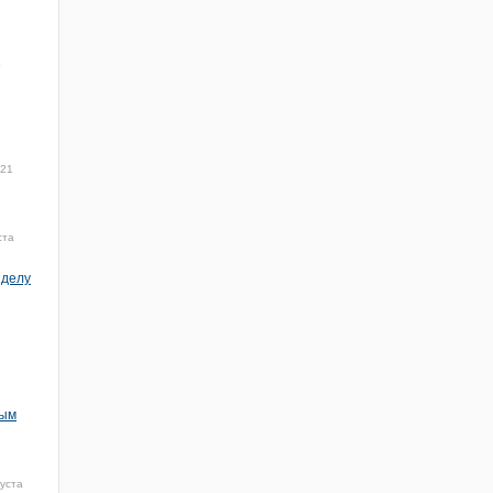
4
021
ста
 делу
ным
густа