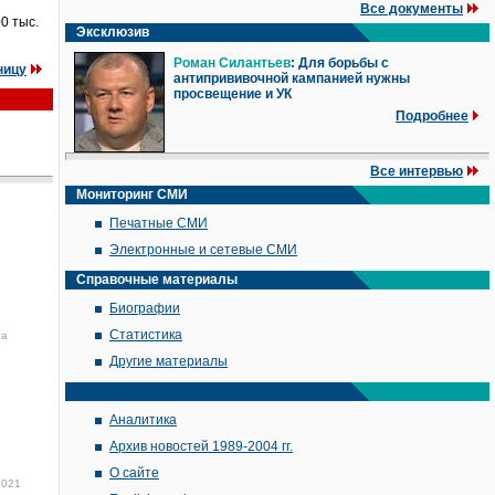
Все документы
0 тыс.
Эксклюзив
Роман Силантьев
: Для борьбы с
ницу
антипрививочной кампанией нужны
просвещение и УК
Подробнее
Все интервью
Мониторинг СМИ
Печатные СМИ
Электронные и сетевые СМИ
Справочные материалы
Биографии
Статистика
та
Другие материалы
Аналитика
Архив новостей 1989-2004 гг.
О сайте
2021