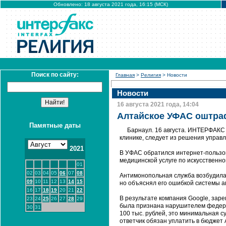
Обновлено: 18 августа 2021 года, 16:15 (МСК)
Поиск по сайту:
Главная
>
Религия
> Новости
Новости
16 августа 2021 года, 14:04
Алтайское УФАС оштраф
Памятные даты
Барнаул. 16 августа. ИНТЕРФАКС 
клинике, следует из решения управ
2021
В УФАС обратился интернет-пользов
медицинской услуге по искусственн
01
02
03
04
05
06
07
08
Антимонопольная служба возбудила 
09
10
11
12
13
14
15
но объяснял его ошибкой системы а
16
17
18
19
20
21
22
В результате компания Google, зар
23
24
25
26
27
28
29
была признана нарушителем федера
30
31
100 тыс. рублей, это минимальная с
ответчик обязан уплатить в бюджет 