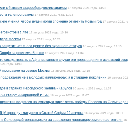
емли с бывшим старообрядческим храмом
17 августа 2021 года, 13:28
ести телепрограммы
17 августа 2021 года, 11:24
кие учения, чтобы иудеи могли спокойно отметить Новый год
17 августа 2021 г
еговистов в Ялте
17 августа 2021 года, 10:30
евере Москвы
17 августа 2021 года, 10:26
 защитить от сноса церкви без охранного статуса
16 августа 2021 года, 14:15
oogle за рекламу абортов
16 августа 2021 года, 14:04
то соседствовать с Афганистаном в случае его превращения в исламский эмир
2021 года, 13:48
ой программе на севере Москвы
16 августа 2021 года, 13:15
 подражания не в молодых миллионерах, а в старшем поколении
16 августа 20
ов в странах Персидского залива - Кабулов
16 августа 2021 года, 11:37
либы станут инкарнацией ИГИЛ
16 августа 2021 года, 11:07
гушетии поднялся на культовую гору в честь победы Евлоева на Олимпиаде 
ЦУ проведут литургию в Святой Софии 22 августа
16 августа 2021 года, 10:01
 в Соловецкий монастырь из-за заражения коронавирусом его настоятеля
16