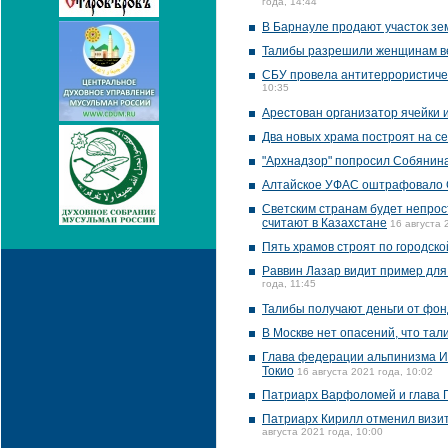
года, 14:44
В Барнауле продают участок з
Талибы разрешили женщинам в
СБУ провела антитеррористичес
10:35
Арестован организатор ячейки и
Два новых храма построят на с
"Архнадзор" попросил Собянина
Алтайское УФАС оштрафовало G
Светским странам будет непрос
считают в Казахстане
16 августа 
Пять храмов строят по городск
Раввин Лазар видит пример для
года, 11:45
Талибы получают деньги от фонд
В Москве нет опасений, что та
Глава федерации альпинизма Ин
Токио
16 августа 2021 года, 10:02
Патриарх Варфоломей и глава П
Патриарх Кирилл отменил визит
августа 2021 года, 10:00