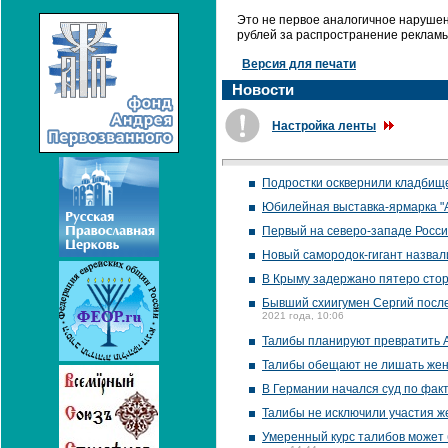
Это не первое аналогичное нарушени
рублей за распространение рекламы
Версия для печати
Новости
Настройка ленты
Подростки осквернили кладбище
Юбилейная выставка-ярмарка "А
Первый на северо-западе Росси
Новый самородок-гигант назвал
В Крыму задержано пятеро сто
Бывший схиигумен Сергий после
2021 года, 10:06
Талибы планируют превратить А
Талибы обещают не лишать жен
В Германии начался суд по фак
Талибы не исключили участия ж
Умеренный курс талибов может 