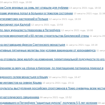
16 августа 2021 года, 10:00
ком Селе впервые за семь лет открыли для публики
13 августа 2021 года, 18:32
храме мужчина попал в больницу в тяжелом состоянии
13 августа 2021 года, 11:3
нтисемитских настроений в Польше
12 августа 2021 года, 19:33
монтируют под Калугой
12 августа 2021 года, 13:53
по лицу журналиста Невзорова в Петербурге
12 августа 2021 года, 10:00
ентром мероприятий к 60-летию строительства Берлинской стены
11 августа 2
 на реставрацию фресок Сретенского монастыря
11 августа 2021 года, 16:18
ктивные пятничные молитвы при условии вакцинации от коронавируса
11 авгу
ена отозвала свою жалобу на изменение территориальной подсудности по его
блениям за веру на сборах в Киргизии, по приглашению патриарха приехал в
ежденного селем монастыря в Крыму
10 августа 2021 года, 16:47
и иеговистов на севере Крыма
10 августа 2021 года, 15:11
результаты выступления российских спортсменов в Токио очевидны всем чест
ил католического священника
09 августа 2021 года, 15:52
родававшего в Петербурге "защитные купола", получила 5,5 лет колонии
09 ав