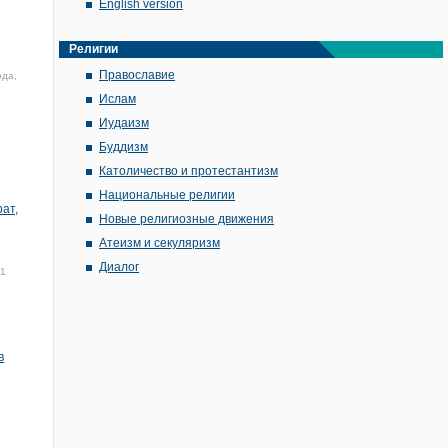
English version
Религии
Православие
ода,
Ислам
Иудаизм
Буддизм
Католичество и протестантизм
Национальные религии
ат,
Новые религиозные движения
Атеизм и секуляризм
Диалог
21
в