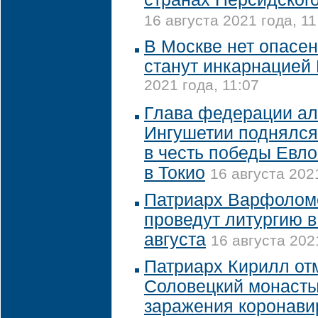
16 августа 2021 года, 11
В Москве нет опасен
станут инкарнацией
2021 года, 11:07
Глава федерации а
Ингушетии поднялся 
в честь победы Евл
в Токио
16 августа 202
Патриарх Варфолом
проведут литургию 
августа
16 августа 202
Патриарх Кирилл от
Соловецкий монасты
заражения коронави