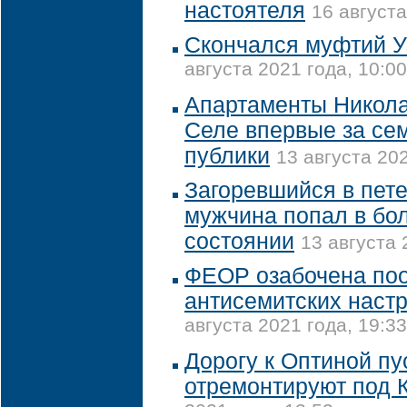
настоятеля
16 августа
Скончался муфтий У
августа 2021 года, 10:00
Апартаменты Никола
Селе впервые за сем
публики
13 августа 202
Загоревшийся в пет
мужчина попал в бо
состоянии
13 августа 
ФЕОР озабочена по
антисемитских наст
августа 2021 года, 19:33
Дорогу к Оптиной п
отремонтируют под 