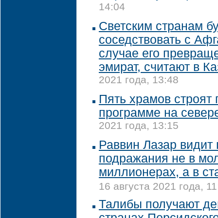
14:04
Светским странам б
соседствовать с Аф
случае его превращ
эмират, считают в К
2021 года, 13:48
Пять храмов строят 
программе на север
2021 года, 13:15
Раввин Лазар видит
подражания не в мо
миллионерах, а в с
16 августа 2021 года, 11
Талибы получают де
странах Персидского