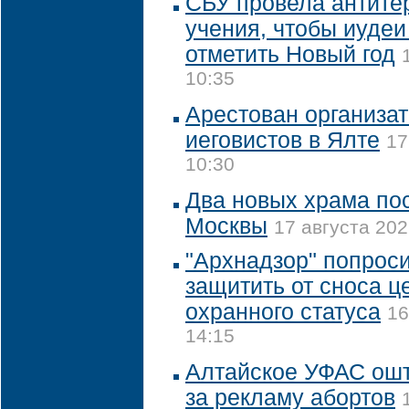
СБУ провела антите
учения, чтобы иудеи
отметить Новый год
10:35
Арестован организат
иеговистов в Ялте
17
10:30
Два новых храма пос
Москвы
17 августа 202
"Архнадзор" попрос
защитить от сноса ц
охранного статуса
16
14:15
Алтайское УФАС ош
за рекламу абортов