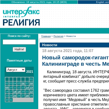
Обновлено: 18 августа 2021 года, 16:15 (МСК)
English ver
Поиск по сайту:
Главная
>
Религия
> Новости
Новости
18 августа 2021 года, 11:07
Новый самородок-гигант
Памятные даты
Калининграде в честь М
2021
Калининград. 18 августа. ИНТЕР
янтарный комбинат" добыло очеред
01
кг, сообщает пресс-служба предпри
02
03
04
05
06
07
08
09
10
11
12
13
14
15
"Вес самородка составил 1762 грам
16
17
18
19
20
21
22
коричневого цвета имеет приближен
23
24
25
26
27
28
29
получил имя "Медовый" в честь Ме
30
31
православные христиане отметили 
августа - ИФ)", - говорится в сообщ