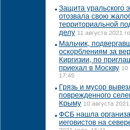
Защита уральского э
отозвала свою жало
территориальной под
делу
11 августа 2021 го
Мальчик, подвергав
оскорблениям за вер
Киргизии, по пригл
приехал в Москву
10
17:45
Грязь и мусор вывез
поврежденного селе
Крыму
10 августа 2021
ФСБ нашла организа
иеговистов на севе