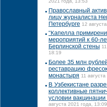
2021 года, 13:53
Православный актив
лицу журналиста Не
Петербурге
12 августа
"Капелла примирени
мероприятий к 60-ле
Берлинской стены
11
18:19
Более 35 млн рубле
реставрацию фресок
монастыря
11 августа
В Узбекистане разр
коллективные пятни
условии вакцинации
августа 2021 года, 13:09