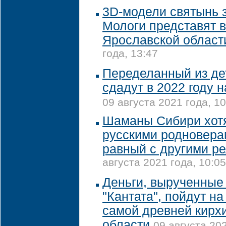
3D-модели святынь 
Мологи представят в
Ярославской област
года, 13:47
Переделанный из де
сдадут в 2022 году 
09 августа 2021 года, 10
Шаманы Сибири хотя
русскими родновера
равный с другими ре
августа 2021 года, 10:05
Деньги, вырученные
"Кантата", пойдут н
самой древней кирх
области
09 августа 202