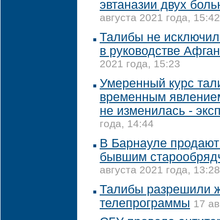
эвтаназии двух бол
августа 2021 года, 15:42
Талибы не исключил
в руководстве Афга
2021 года, 15:23
Умеренный курс тал
временным явлением
не изменилась - экс
года, 14:44
В Барнауле продают 
бывшим старообряд
августа 2021 года, 13:28
Талибы разрешили 
телепрограммы
17 ав