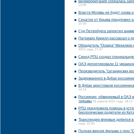
Великобритания собралась зап
10:00
Власти Москвы не будут снова 
Сенатор от Крыма предложил за
10:30
Суд Петербурга запретил аниме
Патриарх Кирилл рассказал о п
Обладатель "Оскара" Михалков 
2021 года, 17:47
Синод РПЦ создал специальную
ОАЭ депортировали 11 украинок
Производитель "сатанинских кро
Задержанного в Дубае россиян
В Дубае арестовали россиянина
14:14
Россиянин, обвиняемый в ОАЭ в
тюрьмы
05 апреля 2021 года, 18:12
РПЦ предложила помощь в устро
биологические родители из Кита
Трансгендер впервые добился в
года, 10:00
Полная версия фильма о геях "