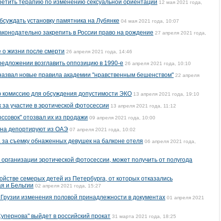
ретить терапию по изменению сексуальной ориентации
12 мая 2021 года,
обсуждать установку памятника на Лубянке
04 мая 2021 года, 10:07
конодательно закрепить в России право на рождение
27 апреля 2021 года,
 о жизни после смерти
26 апреля 2021 года, 14:46
редложении возглавить оппозицию в 1990-е
26 апреля 2021 года, 10:10
назвал новые правила академии "нравственным бешенством"
22 апреля
 комиссию для обсуждения допустимости ЭКО
13 апреля 2021 года, 19:10
 за участие в эротической фотосессии
13 апреля 2021 года, 11:12
ссовок" отозвал их из продажи
09 апреля 2021 года, 10:00
ина депортируют из ОАЭ
07 апреля 2021 года, 10:02
 за съемку обнаженных девушек на балконе отеля
06 апреля 2021 года,
 организации эротической фотосессии, может получить от полугода
йстве семерых детей из Петербурга, от которых отказались
я и Бельгии
02 апреля 2021 года, 15:27
 Грузии изменения половой принадлежности в документах
01 апреля 2021
Супернова" выйдет в российский прокат
31 марта 2021 года, 18:25