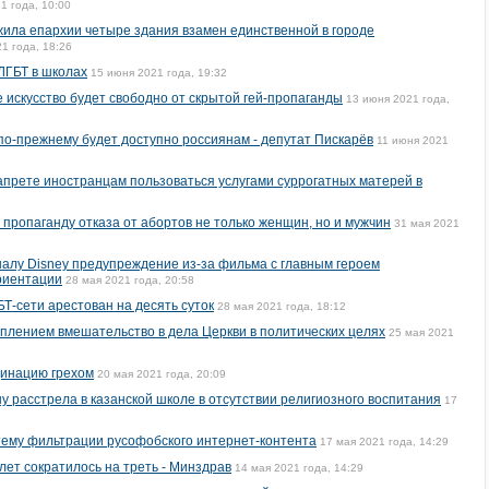
1 года, 10:00
ила епархии четыре здания взамен единственной в городе
1 года, 18:26
ЛГБТ в школах
15 июня 2021 года, 19:32
 искусство будет свободно от скрытой гей-пропаганды
13 июня 2021 года,
по-прежнему будет доступно россиянам - депутат Пискарёв
11 июня 2021
запрете иностранцам пользоваться услугами суррогатных матерей в
 пропаганду отказа от абортов не только женщин, но и мужчин
31 мая 2021
алу Disney предупреждение из-за фильма с главным героем
риентации
28 мая 2021 года, 20:58
Т-сети арестован на десять суток
28 мая 2021 года, 18:12
плением вмешательство в дела Церкви в политических целях
25 мая 2021
цинацию грехом
20 мая 2021 года, 20:09
у расстрела в казанской школе в отсутствии религиозного воспитания
17
тему фильтрации русофобского интернет-контента
17 мая 2021 года, 14:29
 лет сократилось на треть - Минздрав
14 мая 2021 года, 14:29