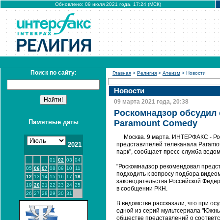
Обновлено: 09 июля 2021 года, 17:24 (МСК)
Поиск по сайту:
Главная
>
Религия
>
Атеизм
> Новости
Новости
09 марта 2021 года, 20:38
Роскомнадзор обсудил 
Памятные даты
Paramount Comedy
Москва. 9 марта. ИНТЕРФАКС - Р
2021
представителей телеканала Рaramo
парк", сообщает пресс-служба ведом
01
02
03
04
"Роскомнадзор рекомендовал предс
05
06
07
08
09
10
11
подходить к вопросу подбора видео
12
13
14
15
16
17
18
законодательства Российской Федера
19
20
21
22
23
24
25
в сообщении РКН.
26
27
28
29
30
31
В ведомстве рассказали, что при ос
одной из серий мультсериала "Южн
обществе представлений о соответ