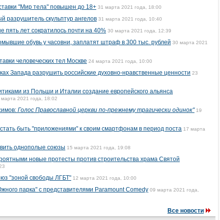
ставки "Мир тела" повышен до 18+
31 марта 2021 года, 18:00
й разрушитель скульптур ангелов
31 марта 2021 года, 10:40
е пять лет сократилось почти на 40%
30 марта 2021 года, 12:39
ывшие обувь у часовни, заплатят штраф в 300 тыс. рублей
30 марта 2021
тавки человеческих тел Москве
24 марта 2021 года, 10:00
ках Запада разрушить российские духовно-нравственные ценности
23
итиками из Польши и Италии создание европейского альянса
 марта 2021 года, 18:02
симов:
Голос Православной церкви по-прежнему трагически одинок"
19
тать быть "приложениями" к своим смартфонам в период поста
17 марта
овить однополые союзы
15 марта 2021 года, 19:08
ероятными новые протесты против строительства храма Святой
23
юз "зоной свободы ЛГБТ"
12 марта 2021 года, 10:00
Южного парка" с представителями Paramount Comedy
09 марта 2021 года,
Все новости