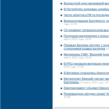
Возрастной ценз московской вы
В Петербурге задержан серийны
Число абортов в РФ за последни
Военнослужащие Балтфлота, пом
года, 11:19
СК проверит организаторов выс
Патрушев предупредил о попыт
марта 2021 года, 13:07
Премьер Венгрии обсудит с пол
сторонников правых взглядов
19
Материалы СМИ: "Василий Ани
марта 2021 года, 15:44
В РПЦ призвали верующих перес
2021 года, 17:08
В Ватикане отказались благосл
Митрополит Евгений считает в
Екатерины
15 марта 2021 года, 16:
Европарламент объявил Евросо
Роскомнадзор обсудил серию "
20:38