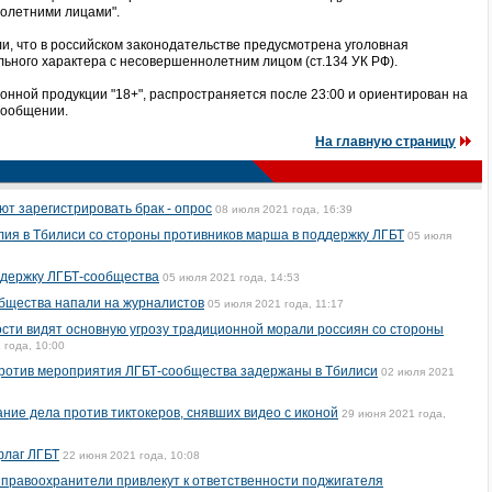
олетними лицами".
и, что в российском законодательстве предусмотрена уголовная
льного характера с несовершеннолетним лицом (ст.134 УК РФ).
нной продукции "18+", распространяется после 23:00 и ориентирован на
сообщении.
На главную страницу
т зарегистрировать брак - опрос
08 июля 2021 года, 16:39
ия в Тбилиси со стороны противников марша в поддержку ЛГБТ
05 июля
ддержку ЛГБТ-сообщества
05 июля 2021 года, 14:53
бщества напали на журналистов
05 июля 2021 года, 11:17
сти видят основную угрозу традиционной морали россиян со стороны
 года, 10:00
против мероприятия ЛГБТ-сообщества задержаны в Тбилиси
02 июля 2021
ние дела против тиктокеров, снявших видео с иконой
29 июня 2021 года,
флаг ЛГБТ
22 июня 2021 года, 10:08
е правоохранители привлекут к ответственности поджигателя