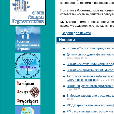
совершеннолетними и несовершенн
При этом в Роскомнадзоре напомнил
ответственность за действия сексуа
Мультсериал имеет знак информацио
взрослую аудиторию, отмечается в 
Версия для печати
Новости
Более 70% россиян предпочитаю
Дипмиссии осудили факты насил
2021 года, 16:43
В Тбилиси отменили марш в по
В Тбилиси противники ЛГБТ-соо
Авторы стратегии нацбезопасно
США и их союзников
05 июля 2021
Около 20 участников протеста 
года, 10:05
В Москве завершено расследова
10:28
МИД Израиля впервые поднял 
РФ рассчитывает, что эстонски