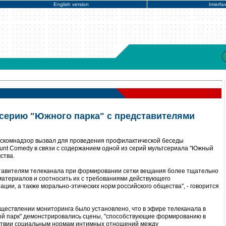
English version
Interfa
серию "Южного парка" с представителями
оскомнадзор вызвал для проведения профилактической беседы
unt Comedy в связи с содержанием одной из серий мультсериала "Южный
ства.
тавителям телеканала при формировании сетки вещания более тщательно
материалов и соотносить их с требованиями действующего
ции, а также морально-этических норм российского общества", - говорится
уществлении мониторинга было установлено, что в эфире телеканала в
ый парк" демонстрировались сцены, "способствующие формированию в
ствии социальным нормам интимных отношений между