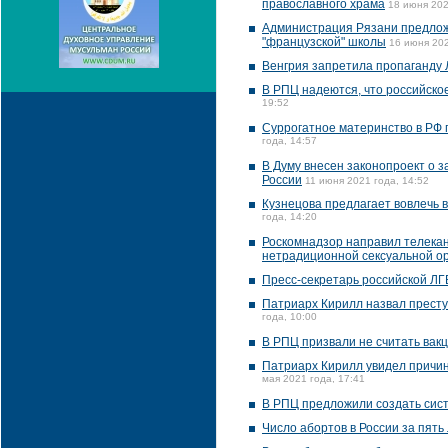
православного храма
18 июня 202
Администрация Рязани предлож
"французской" школы
16 июня 202
Венгрия запретила пропаганду 
В РПЦ надеются, что российское
19:52
Суррогатное материнство в РФ 
года, 14:57
В Думу внесен законопроект о 
России
11 июня 2021 года, 14:52
Кузнецова предлагает вовлечь в
года, 14:20
Роскомнадзор направил телекан
нетрадиционной сексуальной о
Пресс-секретарь российской ЛГБ
Патриарх Кирилл назвал престу
года, 10:00
В РПЦ призвали не считать вак
Патриарх Кирилл увидел причин
мая 2021 года, 17:41
В РПЦ предложили создать сис
Число абортов в России за пять