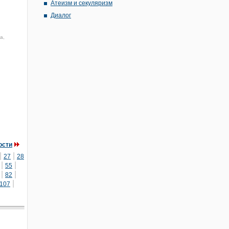
Атеизм и секуляризм
Диалог
а,
ости
|
|
27
28
|
|
55
|
|
82
|
107