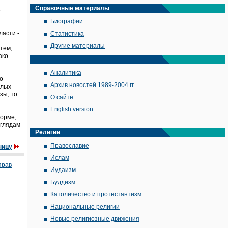
Справочные материалы
е
Биографии
ласти -
Статистика
Другие материалы
тем,
ако
Аналитика
о
Архив новостей 1989-2004 гг.
олых
зы, то
О сайте
English version
форме,
зглядам
Религии
Православие
ницу
Ислам
прав
Иудаизм
Буддизм
Католичество и протестантизм
Национальные религии
Новые религиозные движения