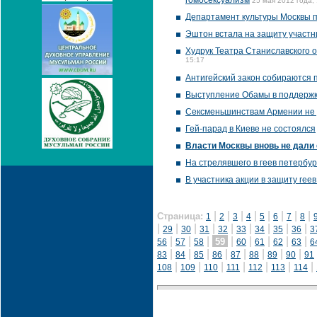
гомосексуализм
25 мая 2012 года,
Департамент культуры Москвы п
Эштон встала на защиту участни
Худрук Театра Станиславского о
15:17
Антигейский закон собираются 
Выступление Обамы в поддержку
Сексменьшинствам Армении не у
Гей-парад в Киеве не состоялся
Власти Москвы вновь не дали 
На стрелявшего в геев петербур
В участника акции в защиту гее
|
|
|
|
|
|
|
|
Страница:
1
2
3
4
5
6
7
8
|
|
|
|
|
|
|
|
|
29
30
31
32
33
34
35
36
3
|
|
|
|
|
|
|
|
59
56
57
58
60
61
62
63
6
|
|
|
|
|
|
|
|
83
84
85
86
87
88
89
90
91
|
|
|
|
|
|
|
108
109
110
111
112
113
114