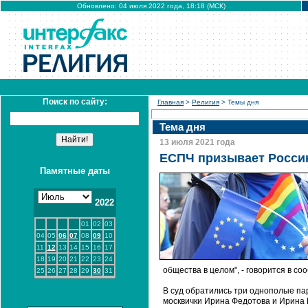
Обновлено: 04 июля 2022 года, 18:18 (МСК)
Поиск по сайту:
Главная
>
Религия
> Темы дня
Тема дня
13 июля 2021 года
ЕСПЧ призывает Росси
Памятные даты
2022
01
02
03
04
05
06
07
08
09
10
11
12
13
14
15
16
17
18
19
20
21
22
23
24
общества в целом", - говорится в с
25
26
27
28
29
30
31
В суд обратились три однополые пар
москвички Ирина Федотова и Ирина Ш