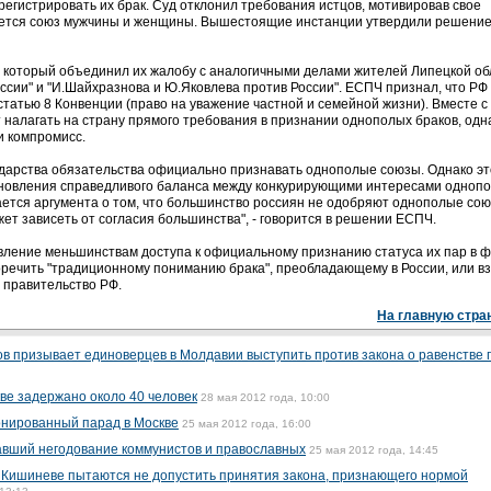
регистрировать их брак. Суд отклонил требования истцов, мотивировав свое
тается союз мужчины и женщины. Вышестоящие инстанции утвердили решени
, который объединил их жалобу с аналогичными делами жителей Липецкой об
ссии" и "И.Шайхразнова и Ю.Яковлева против России". ЕСПЧ признал, что РФ
татью 8 Конвенции (право на уважение частной и семейной жизни). Вместе с 
 налагать на страну прямого требования в признании однополых браков, одн
и компромисс.
сударства обязательства официально признавать однополые союзы. Однако эт
новления справедливого баланса между конкурирующими интересами одноп
асается аргумента о том, что большинство россиян не одобряют однополые сою
ет зависеть от согласия большинства", - говорится в решении ЕСПЧ.
авление меньшинствам доступа к официальному признанию статуса их пар в 
воречить "традиционному пониманию брака", преобладающему в России, или в
 правительство РФ.
На главную стра
ов призывает единоверцев в Молдавии выступить против закона о равенстве 
кве задержано около 40 человек
28 мая 2012 года, 10:00
онированный парад в Москве
25 мая 2012 года, 16:00
авший негодование коммунистов и православных
25 мая 2012 года, 14:45
 Кишиневе пытаются не допустить принятия закона, признающего нормой