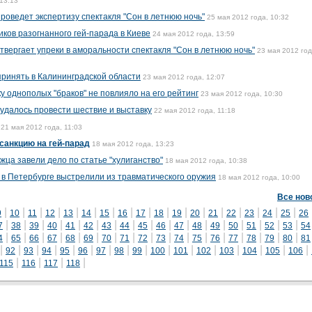
 13:13
роведет экспертизу спектакля "Сон в летнюю ночь"
25 мая 2012 года, 10:32
ков разогнанного гей-парада в Киеве
24 мая 2012 года, 13:59
твергает упреки в аморальности спектакля "Сон в летнюю ночь"
23 мая 2012 год
принять в Калининградской области
23 мая 2012 года, 12:07
 однополых "браков" не повлияло на его рейтинг
23 мая 2012 года, 10:30
далось провести шествие и выставку
22 мая 2012 года, 11:18
21 мая 2012 года, 11:03
санкцию на гей-парад
18 мая 2012 года, 13:23
жца завели дело по статье "хулиганство"
18 мая 2012 года, 10:38
в в Петербурге выстрелили из травматического оружия
18 мая 2012 года, 10:00
Все нов
|
|
|
|
|
|
|
|
|
|
|
|
|
|
|
|
|
9
10
11
12
13
14
15
16
17
18
19
20
21
22
23
24
25
26
|
|
|
|
|
|
|
|
|
|
|
|
|
|
|
|
|
7
38
39
40
41
42
43
44
45
46
47
48
49
50
51
52
53
54
|
|
|
|
|
|
|
|
|
|
|
|
|
|
|
|
|
4
65
66
67
68
69
70
71
72
73
74
75
76
77
78
79
80
81
|
|
|
|
|
|
|
|
|
|
|
|
|
|
|
|
92
93
94
95
96
97
98
99
100
101
102
103
104
105
106
|
|
|
|
115
116
117
118