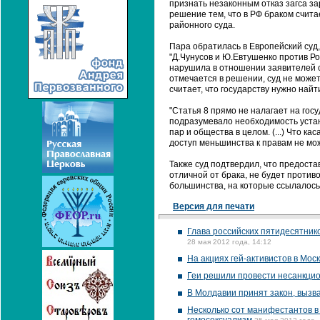
признать незаконным отказ загса за
решение тем, что в РФ браком счи
районного суда.
Пара обратилась в Европейский суд
"Д.Чунусов и Ю.Евтушенко против Ро
нарушила в отношении заявителей с
отмечается в решении, суд не может
считает, что государству нужно найт
"Статья 8 прямо не налагает на го
подразумевало необходимость уста
пар и общества в целом. (...) Что к
доступ меньшинства к правам не мож
Также суд подтвердил, что предост
отличной от брака, не будет проти
большинства, на которые ссылалось
Версия для печати
Глава российских пятидесятник
28 мая 2012 года, 14:12
На акциях гей-активистов в Мос
Геи решили провести несанкци
В Молдавии принят закон, вызв
Несколько сот манифестантов в