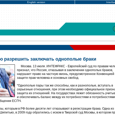
English version
Interfa
ю разрешить заключать однополые браки
Москва. 13 июля. ИНТЕФРАКС - Европейский суд по правам чел
признал, что Россия, отказывая в заключении однополых браков,
нарушает право на частную жизнь, предусмотренное Конвенцией
защите прав человека и основных свобод.
"Однополые пары так же способны, как и разнополые, вступать в
серьезные отношения, при этом необходимо официальное призн
защита их отношений. На государствах лежит обязанность учитыв
и обеспечивать баланс между их потребностями и потребностями
ообщении ЕСПЧ.
ы, которым в РФ более десяти лет отказывают в регистрации брака. Одна из 
ипитько, в 2009 году обратились с иском в Тверской суд Москвы, в котором п