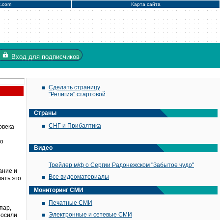
x.com
Карта сайта
Вход
для подписчиков
Сделать страницу
"Религия" стартовой
Страны
СНГ и Прибалтика
овека
 о
Видео
Трейлер м/ф о Сергии Радонежском "Забытое чудо"
ание и
Все видеоматериалы
ать это
Мониторинг СМИ
Печатные СМИ
пар,
Электронные и сетевые СМИ
росили