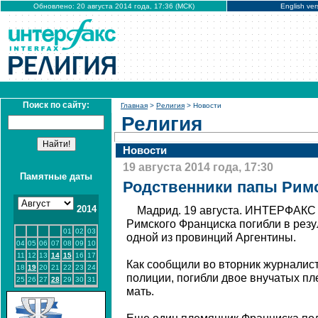
Обновлено: 20 августа 2014 года, 17:36 (МСК)
English ver
Поиск по сайту:
Главная
>
Религия
> Новости
Религия
Новости
19 августа 2014 года, 17:30
Памятные даты
Родственники папы Римс
2014
Мадрид. 19 августа. ИНТЕРФАКС 
Римского Франциска погибли в резу
01
02
03
одной из провинций Аргентины.
04
05
06
07
08
09
10
11
12
13
14
15
16
17
Как сообщили во вторник журналис
18
19
20
21
22
23
24
полиции, погибли двое внучатых пл
25
26
27
28
29
30
31
мать.