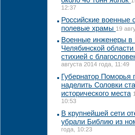
1
12:37
Российские военные с
полевые храмы
19 авг
Военные инженеры в
Челябинской области 
стихией с благослов
августа 2014 года, 11:49
Губернатор Поморья 
наделить Соловки ста
исторического места
10:53
В крупнейшей сети о
убрали Библию из но
года, 10:23