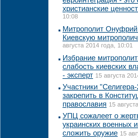
христианские ценнос
10:08
Митрополит Онуфрий 
Киевскую митрополи
августа 2014 года, 10:01
Избрание митрополи
слабость киевских вл
- эксперт
15 августа 201
Участники "Селигера-
закрепить в Конститу
православия
15 августа
УПЦ сожалеет о жерт
украинских военных и
сложить оружие
15 авг