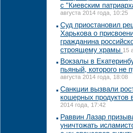
с "Киевским патриар
августа 2014 года, 10:25
Суд приостановил ре
Харькова о присвоени
гражданина российско
строящему храмы
15 
Вокзалы в Екатеринб
пьяный, которого не 
августа 2014 года, 18:08
Санкции вызвали рос
кошерных продуктов 
2014 года, 17:42
Раввин Лазар призыв
уничтожать исламисто