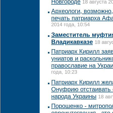
Новгороде
18 августа 2
Археологи, возможно
печать патриарха Афа
2014 года, 10:54
Заместитель муфтия
Владикавказе
18 авгу
Патриарх Кирилл зая
униатов и раскольник
православие на Укра
года, 10:23
Патриарх Кирилл жел
Онуфрию отстаивать 
народа Украины
18 авг
Порошенко - митропо
евроинтеграция - это