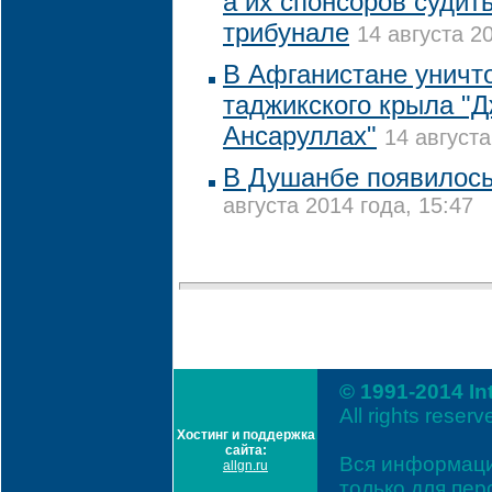
а их спонсоров судит
трибунале
14 августа 2
В Афганистане уничт
таджикского крыла "
Ансаруллах"
14 августа
В Душанбе появилось
августа 2014 года, 15:47
© 1991-2014 In
All rights reserv
Хостинг и поддержка
сайта:
Вся информаци
allgn.ru
только для пе