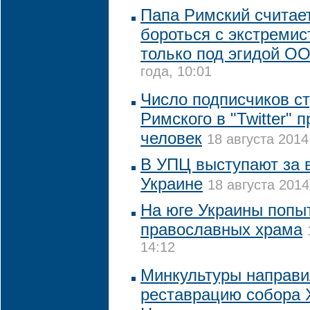
Папа Римский считае
бороться с экстремис
только под эгидой О
года, 10:01
Число подписчиков с
Римского в "Twitter" 
человек
18 августа 2014
В УПЦ выступают за
Украине
18 августа 2014
На юге Украины попы
православных храма
14:12
Минкультуры направи
реставрацию собора X