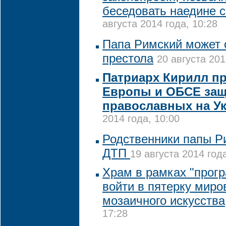
беседовать наедине 
августа 2014 года, 10:28
Папа Римский может 
престола
20 августа 201
Патриарх Кирилл п
Европы и ОБСЕ защ
православных на У
2014 года, 10:00
Родственники папы Ри
ДТП
19 августа 2014 года
Храм в рамках "прог
войти в пятерку мир
мозаичного искусства
17:28