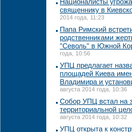
Националисты угрожа
священнику в Киевск
2014 года, 11:23
Папа Римский встрет
родственниками жерт
"Севоль" в Южной Ко
года, 10:56
УПЦ предлагает назва
площадей Киева име
Владимира и установ
августа 2014 года, 10:36
Собор УПЦ встал на 
территориальной цел
августа 2014 года, 10:32
УПЦ открыта к констр