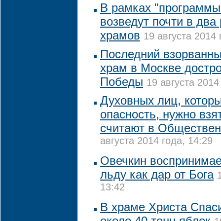
В рамках "программы
возведут почти в два
храмов
19 августа 2014 
Последний взорванный
храм в Москве достро
Победы
19 августа 2014
Духовных лиц, котор
опасность, нужно взят
считают в Обществе
августа 2014 года, 14:29
Овечкин воспринимае
льду как дар от Бога
13:42
В храме Христа Спас
около 40 тонн яблок