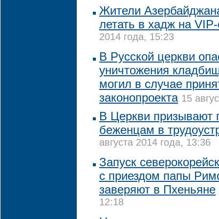
Жители Азербайджана
летать в хадж на VIP
2014 года, 15:23
В Русской церкви оп
уничтожения кладбищ
могил в случае приня
законопроекта
15 авгус
В Церкви призывают 
беженцам в трудоуст
августа 2014 года, 13:36
Запуск северокорейск
с приездом папы Римс
заверяют в Пхеньяне
12:18