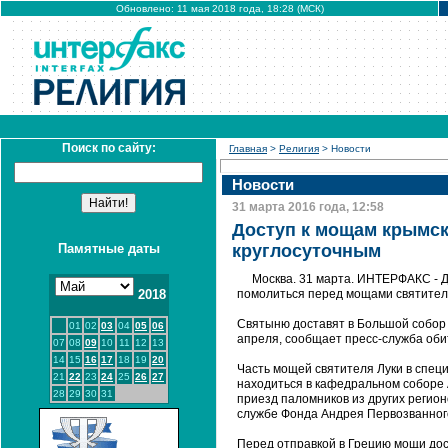
Обновлено: 11 мая 2018 года, 18:28 (МСК)
Поиск по сайту:
Главная
>
Религия
> Новости
Новости
31 марта 2016 года, 12:58
Доступ к мощам крымск
Памятные даты
круглосуточным
Москва. 31 марта. ИНТЕРФАКС - 
2018
помолиться перед мощами святителя
Святыню доставят в Большой собор 
01
02
03
04
05
06
апреля, сообщает пресс-служба оби
07
08
09
10
11
12
13
14
15
16
17
18
19
20
Часть мощей святителя Луки в специ
21
22
23
24
25
26
27
находиться в кафедральном соборе 
28
29
30
31
приезд паломников из других регио
службе Фонда Андрея Первозванного
Перед отправкой в Грецию мощи дос