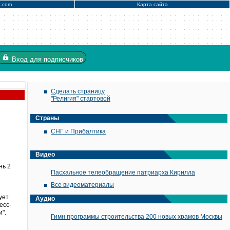
x.com
Карта сайта
Вход
для подписчиков
Сделать страницу
"Религия" стартовой
Страны
СНГ и Прибалтика
Видео
нь 2
Пасхальное телеобращение патриарха Кирилла
Все видеоматериалы
ует
Аудио
есс-
".
Гимн программы строительства 200 новых храмов Москвы