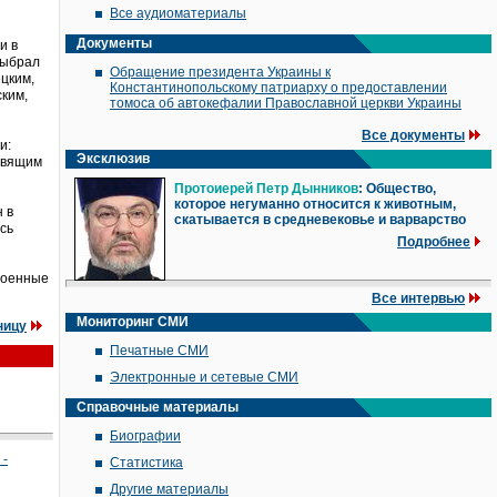
Все аудиоматериалы
Документы
и в
выбрал
Обращение президента Украины к
цким,
Константинопольскому патриарху о предоставлении
ким,
томоса об автокефалии Православной церкви Украины
Все документы
и:
Эксклюзив
равящим
Протоиерей Петр Дынников
: Общество,
которое негуманно относится к животным,
 в
скатывается в средневековье и варварство
сь
Подробнее
 военные
Все интервью
Мониторинг СМИ
ницу
Печатные СМИ
Электронные и сетевые СМИ
Справочные материалы
Биографии
 -
Статистика
Другие материалы