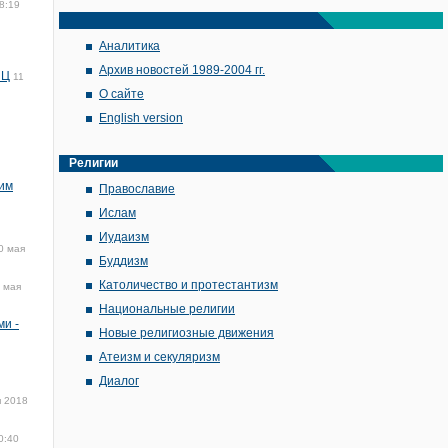
8:19
Аналитика
Архив новостей 1989-2004 гг.
ПЦ
11
О сайте
English version
Религии
ким
Православие
Ислам
Иудаизм
0 мая
Буддизм
Католичество и протестантизм
 мая
Национальные религии
и -
Новые религиозные движения
Атеизм и секуляризм
Диалог
я 2018
0:40