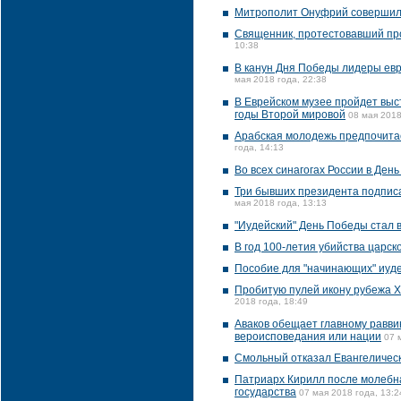
Митрополит Онуфрий совершил 9
Священник, протестовавший про
10:38
В канун Дня Победы лидеры евр
мая 2018 года, 22:38
В Еврейском музее пройдет выст
годы Второй мировой
08 мая 2018
Арабская молодежь предпочитае
года, 14:13
Во всех синагогах России в Де
Три бывших президента подпис
мая 2018 года, 13:13
"Иудейский" День Победы стал
В год 100-летия убийства царск
Пособие для "начинающих" иуде
Пробитую пулей икону рубежа X
2018 года, 18:49
Аваков обещает главному равви
вероисповедания или нации
07 
Смольный отказал Евангелическ
Патриарх Кирилл после молебна
государства
07 мая 2018 года, 13:2