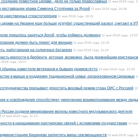
о создание поместной Церкви - дело не только православных
11 мая 2018 года, 1
я реставрации храма Симеона Столпника за Яузой
11 мая 2018 года, 16:36
ти царственных страстотерпцев
11 мая 2018 года, 16:31
й церкви на Украине еще больше усугубит существующий раскол, считают в У
рске пришлось заняться йогой, чтобы поймать должницу
11 мая 2018 года, 13:53
й епархии должен быть приют для женщин
11 мая 2018 года, 12:20
еть, работающая на солнечных батареях
11 мая 2018 года, 11:24
часть крепости в Дербенте, которая, возможно, была древнейшим христианс
 2018 года, 15:07
 общины навестили ветеранов и бывших узников гетто
10 мая 2018 года, 12:54
астие в марше в поддержку традиционной семьи, организованном Церковью
1
 сотрудничества призывает упростить визовый режим стран ОИС с Россией
10
ния и освобождения способствует укреплению взаимопонимания между людьм
 России осудили минирование могилы известного мусульманского деятеля
)
10 мая 2018 года, 11:13
нности в наращивании партнерских связей с исламскими государствами
10 ма
 администрацию Кишинева запретить марш сексменьшинств
10 мая 2018 года, 1