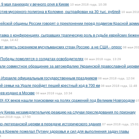
 мая панихиду у вечного огня в Киеве
10 мая 2018 года, 10:38
тив мусорного полигона в Коломне, оштрафован на 30 тыс. рублей
10 мая 2018
ейской общины России говорят о преклонении перед подвигом Красной арми
авка о конференциях, сыгравших трагическую роль в судьбе еврейских бежен
 года, 14:42
т видеть союзником мусульманских стран Россию, а не США - опрос
08 мая 20
нь Победы помолятся о солдатах-освободителях
08 мая 2018 года, 13:29
али совместное обращение за автокефалию Украинской православной церкви
 в Израиле официальным государственным праздником
08 мая 2018 года, 12:04
ой семьи на Урале пройдет пеший крестный ход в 700 км
08 мая 2018 года, 11:48
ев издано в Москве
08 мая 2018 года, 10:34
IX-XX веков нашли поисковики на полях сражений под Великим Новгородом
07
ну Киева незамедлительную реакцию на случаи преследования по признаку
мая 2018 года, 17:50
о-лютеранской церкви в передаче исторического здания
07 мая 2018 года, 15:01
 в Кремле пожелал Путину здоровья и сил для выполнения задач главы
4