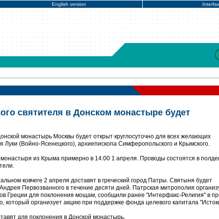
English version
Interfa
ого святителя в Донском монастыре будет
Донской монастырь Москвы будет открыт круглосуточно для всех желающих
 Луки (Войно-Ясенецкого), архиепископа Симферопольского и Крымского.
монастыря из Крыма примерно в 14:00 1 апреля. Проводы состоятся в полде
тели.
альном ковчеге 2 апреля доставят в греческий город Патры. Святыня будет
Андрея Первозванного в течение десяти дней. Патрская митрополия организ
нов Греции для поклонения мощам, сообщили ранее "Интерфакс-Религия" в пр
, который организует акцию при поддержке фонда целевого капитала "Истоки
тавят для поклонения в Донской монастырь.