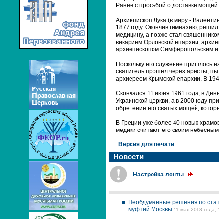
Ранее с просьбой о доставке мощей
Архиепископ Лука (в миру - Валенти
1877 году. Окончив гимназию, решил
медицину, а позже стал священнико
викарием Орловской епархии, архие
архиепископом Симферопольским и
Поскольку его служение пришлось н
святитель прошел через аресты, пыт
архиереем Крымской епархии. В 1946
Скончался 11 июня 1961 года, в Ден
Украинской церкви, а в 2000 году п
обретение его святых мощей, кото
В Греции уже более 40 новых храмов 
медики считают его своим небесным
Версия для печати
Новости
Настройка ленты
Необдуманные решения по стату
муфтий Москвы
11 мая 2018 года, 