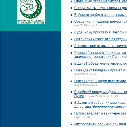
Глава МИД Украины считает, чт
Специалисты изучат архивы дл
В Москве пройдет концерт памя
Создание т.н. единой поместно
мая 2018 года, 15:43
Судебному приставу в Новосиби
Патриарх считает, что в каждо
В Казахстане открылась экомеч
Ученые "сканируют" подземную 
храмом не территории РФ
10 мая
В День Победы члены еврейской
Президент Молдавии примет уч
2018 года, 12:48
Генсек Организации исламского
2018 года, 12:33
Еврейский праздник День спасе
Путин
10 мая 2018 года, 12:21
В Духовном собрании мусульман
Дагестана
(дополненная версия
Путин заявляет о заинтересова
года, 10:56
Митрополит Владимир призвал