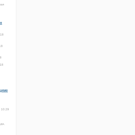
мая
ия
018
18
8
018
нциме
 10:29
ода,