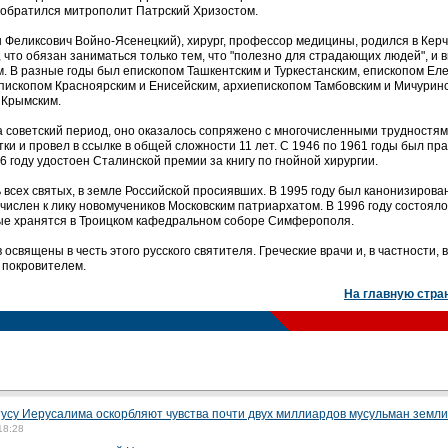
 обратился митрополит Патрский Хризостом.
н Феликсович Войно-Ясенецкий), хирург, профессор медицины, родился в Керч
, что обязан заниматься только тем, что "полезно для страдающих людей", и 
м. В разные годы был епископом Ташкентским и Туркестанским, епископом Еле
пископом Красноярским и Енисейским, архиепископом Тамбовским и Мичуринс
 Крымским.
а советский период, оно оказалось сопряжено с многочисленными трудностям
ки и провел в ссылке в общей сложности 11 лет. С 1946 по 1961 годы был п
 году удостоен Сталинской премии за книгу по гнойной хирургии.
ь всех святых, в земле Российской просиявших. В 1995 году был канонизирован
ричислен к лику новомучеников Московским патриархатом. В 1996 году состояло
рые хранятся в Троицком кафедральном соборе Симферополя.
освящены в честь этого русского святителя. Греческие врачи и, в частности,
 покровителем.
На главную стра
су Иерусалима оскорбляют чувства почти двух миллиардов мусульман земли
18:28