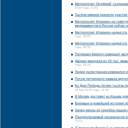
Митрополит Онуфрий: создание 
2018 года, 12:41
Тысяча евреев приняли участие
Митрополит Иларион не советуе
медикаментов в России сейчас 
Митрополит Иларион надеется, 
года, 08:55
Митрополит Иларион надеется, 
года, 08:50
Патриарх Кирилл совершит моле
Дворец-мандала из 20 тыс. живы
года, 18:18
Лидер палестинцев извинился п
После пятничного намаза мусул
Ко Дню Победы более тысячи п
04 мая 2018 года, 14:59
В Москву доставят из Крыма дл
Впервые в новейшей истории о
Оклад иконы из серебра нашли 
Предполагаемый организатор яч
10:01