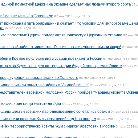
единой поместной Церкви на Украине сделает нас людьми второго сорта
07 
 в "Марше жизни" в Освенциме
07 мая 2018 года, 11:39
т прихожанам пить боярышник и считает, что условий для импортозамещен
нет
07 мая 2018 года, 09:00
что поместные Церкви поддержат каноническую Церковь на Украине
07 мая 2
что новый кабинет министров России повысит уровень жизни людей
07 мая 20
бен в Кремле по случаю инаугурации президента России
07 мая 2018 года, 08:4
х цветов будет возведен на территории буддийского храма в Элисте
04 мая 2
еред иудеями за высказывания о Холокосте
04 мая 2018 года, 18:15
ьмане почтили память погибших в "Зимней вишне"
04 мая 2018 года, 16:45
редставителей еврейской молодежи России пройдет "Маршем жизни" в Осве
я поклонения мощи святителя Луки
04 мая 2018 года, 14:37
бщины шесть еврейских пар одновременно сочетались браком
04 мая 2018 года,
поисковики на полях былых сражений под Новгородом
04 мая 2018 года, 10:20
ейки террористической секты "Аум синрикё" арестован в Москве
04 мая 2018 г