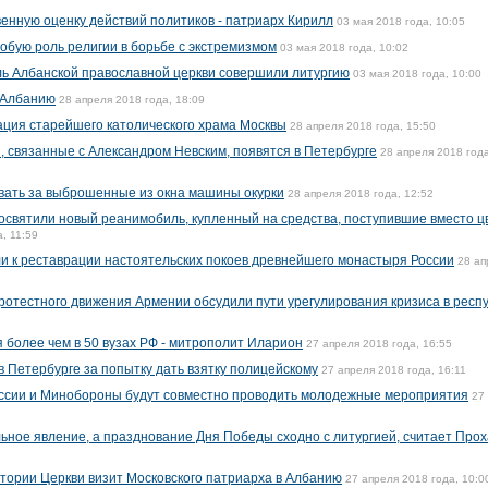
венную оценку действий политиков - патриарх Кирилл
03 мая 2018 года, 10:05
обую роль религии в борьбе с экстремизмом
03 мая 2018 года, 10:02
ль Албанской православной церкви совершили литургию
03 мая 2018 года, 10:00
 Албанию
28 апреля 2018 года, 18:09
ция старейшего католического храма Москвы
28 апреля 2018 года, 15:50
 связанные с Александром Невским, появятся в Петербурге
28 апреля 2018 года
ать за выброшенные из окна машины окурки
28 апреля 2018 года, 12:52
освятили новый реанимобиль, купленный на средства, поступившие вместо ц
, 11:59
и к реставрации настоятельских покоев древнейшего монастыря России
28 ап
протестного движения Армении обсудили пути урегулирования кризиса в респ
 более чем в 50 вузах РФ - митрополит Иларион
27 апреля 2018 года, 16:55
Петербурге за попытку дать взятку полицейскому
27 апреля 2018 года, 16:11
ссии и Минобороны будут совместно проводить молодежные мероприятия
27
льное явление, а празднование Дня Победы сходно с литургией, считает Про
стории Церкви визит Московского патриарха в Албанию
27 апреля 2018 года, 10:0