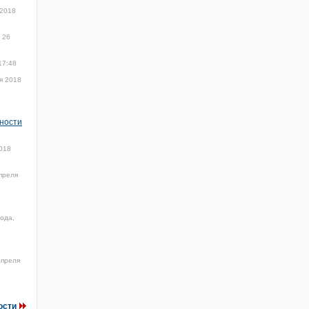
 2018
26
17:48
я 2018
нности
018
преля
года,
апреля
ости