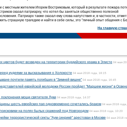
и с местным жителем Игорем Востриковым, который в результате пожара пот
остриков сказал патриарху, что хотел бы заняться общественно полезной
словения. Патриарх также сказал ему слова напутствия и, в частности, отмет
жить страшную трагедию и найти в себе силы, это "личный опыт общения с Бо
На главную стра
х цветов будет возведен на территории буддийского храма в Элисте
04 мая 2
еред иудеями за высказывания о Холокосте
04 мая 2018 года, 18:15
ьмане почтили память погибших в "Зимней вишне"
04 мая 2018 года, 16:45
редставителей еврейской молодежи России пройдет "Маршем жизни" в Осве
я поклонения мощи святителя Луки
04 мая 2018 года, 14:37
бщины шесть еврейских пар одновременно сочетались браком
04 мая 2018 года,
поисковики на полях былых сражений под Новгородом
04 мая 2018 года, 10:20
ейки террористической секты "Аум синрикё" арестован в Москве
04 мая 2018 г