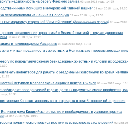
ернуть недвижимость на берегу Финского залива
03 мая 2018 года, 14:55
одственниками погибших в кемеровской "Зимней вишне"
03 мая 2018 года, 14:36
ка переименовали из Ленина в Соборную
03 мая 2018 года, 13:58
ы к мемориалу у сгоревшей "Зимней вишни"
(дополненная версия)
03 мая 2018 
раскол в православии, сравнимый с Великой схизмой, в случае дарования
аины
03 мая 2018 года, 12:26
 храма в нижегородском Макарьево
03 мая 2018 года, 12:11
олжны учиться преданности у животных, а Ноя называет первым зоозащитни
евогу по поводу уничтожения безнадзорных животных и условий их содержан
 11:30
ривлекать волонтеров для работы с бездомными животными во время Чемпи
, 11:25
шествий вступили в перепалку на акциях в центре Тбилиси
03 мая 2018 года, 10:
 соблюдают поведенческий кодекс, должны подумать о смене профессии, сч
 года, 10:33
яет мнение Константинопольского патриарха о неизбежности объединения
 Великого дома Киликийского отметили необходимость в условиях кризиса
ции
03 мая 2018 года, 10:19
стороны политического кризиса исключить возможность столкновений
03 мая 2