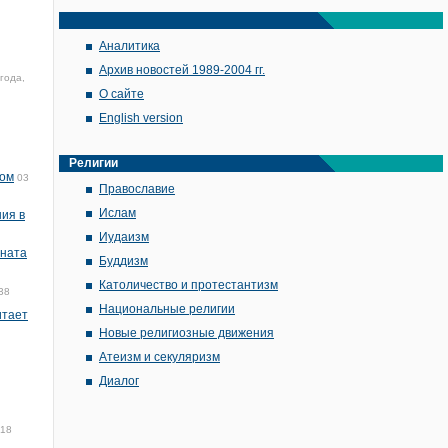
Аналитика
Архив новостей 1989-2004 гг.
года,
О сайте
English version
Религии
ком
03
Православие
Ислам
ия в
Иудаизм
оната
Буддизм
Католичество и протестантизм
38
Национальные религии
итает
Новые религиозные движения
Атеизм и секуляризм
Диалог
018