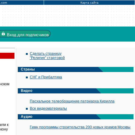
x.com
Карта сайта
Вход
для подписчиков
Сделать страницу
"Религия" стартовой
Страны
СНГ и Прибалтика
нском
Видео
Пасхальное телеобращение патриарха Кирилла
Все видеоматериалы
Аудио
или к
Гимн программы строительства 200 новых храмов Москвы
икону