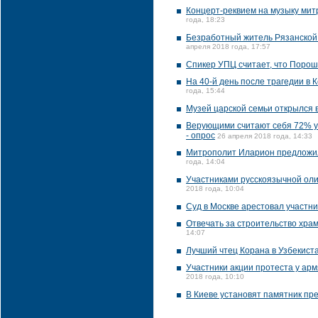
Концерт-реквием на музыку мит
года, 18:23
Безработный житель Рязанской 
апреля 2018 года, 17:57
Спикер УПЦ считает, что Порош
На 40-й день после трагедии в 
года, 15:44
Музей царской семьи открылся 
Верующими считают себя 72% ук
- опрос
26 апреля 2018 года, 14:33
Митрополит Иларион предложил 
года, 14:04
Участниками русскоязычной оли
2018 года, 10:04
Суд в Москве арестовал участни
Отвечать за строительство хра
14:07
Лучший чтец Корана в Узбекист
Участники акции протеста у ар
2018 года, 10:10
В Киеве установят памятник п