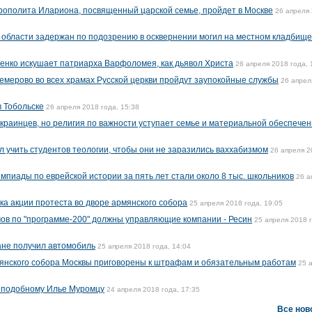
рополита Илариона, посвященный царской семье, пройдет в Москве
26 апреля
области задержан по подозрению в осквернении могил на местном кладбище
енко искушает патриарха Варфоломея, как дьявол Христа
26 апреля 2018 года, 
Кемерово во всех храмах Русской церкви пройдут заупокойные службы
26 апрел
в Тобольске
26 апреля 2018 года, 15:38
раинцев, но религия по важности уступает семье и материальной обеспече
учить студентов теологии, чтобы они не заразились ваххабизмом
26 апреля 2
мпиады по еврейской истории за пять лет стали около 8 тыс. школьников
26 а
ка акции протеста во дворе армянского собора
25 апреля 2018 года, 19:05
мов по "программе-200" должны управляющие компании - Ресин
25 апреля 2018 
ане получил автомобиль
25 апреля 2018 года, 14:04
мянского собора Москвы приговорены к штрафам и обязательным работам
25 
реподобному Илье Муромцу
24 апреля 2018 года, 17:35
Все нов