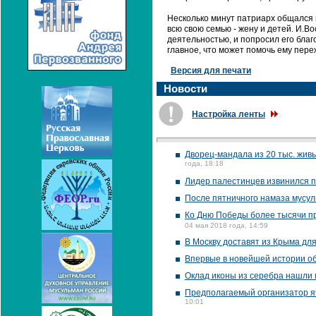
Несколько минут патриарх общался 
всю свою семью - жену и детей. И.В
деятельностью, и попросил его благо
главное, что может помочь ему пере
Версия для печати
Новости
Настройка ленты
Дворец-мандала из 20 тыс. живы
года, 18:18
Лидер палестинцев извинился п
После пятничного намаза мусул
Ко Дню Победы более тысячи п
04 мая 2018 года, 14:59
В Москву доставят из Крыма дл
Впервые в новейшей истории о
Оклад иконы из серебра нашли 
Предполагаемый организатор яч
10:01