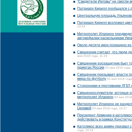
"Свидетели Иеговы" не смогли в
Патриарх Кирилл пообщался с р
Центральную площадь Ульяновс
Патриарх Кирилл возложил цвет
13:43
Митрополит Иларион предвидит 
автокефалии раскольникам Укр
Около десяти икон похищено из
Священник считает, что люди д
мая 2018 года, 11:33
Священник-зоозащитник бьет тр
приютах России
03 мая 2018 года,
Священник призывает власти п
мира по футболу
03 мая 2018 года
Сторонники и противники ЛГБТ-
Священнослужители, которые не
митрополит Иларион
03 мая 2018
Митрополит Иларион не раздел
Церквей
03 мая 2018 года, 10:27
Президент Армении и католикос
действовать в рамках Конститу
Католикос всех армян призвал 
года, 10:14