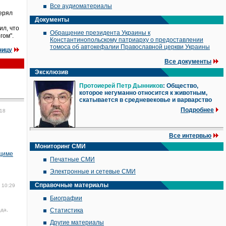
Все аудиоматериалы
ерял
Документы
ил, что
Обращение президента Украины к
гом".
Константинопольскому патриарху о предоставлении
томоса об автокефалии Православной церкви Украины
ницу
Все документы
Эксклюзив
Протоиерей Петр Дынников
: Общество,
которое негуманно относится к животным,
скатывается в средневековье и варварство
Подробнее
018
Все интервью
Мониторинг СМИ
нциме
Печатные СМИ
Электронные и сетевые СМИ
Справочные материалы
 10:29
Биографии
ода,
Статистика
Другие материалы