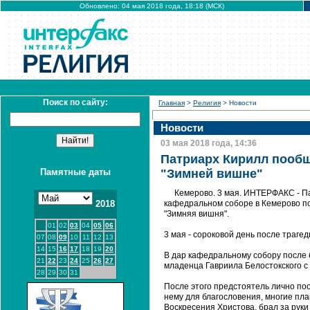
Обновлено: 04 мая 2018 года, 18:18 (МСК)
Поиск по сайту:
Главная
>
Религия
> Новости
Новости
03 мая 2018 года, 14:36
Патриарх Кирилл пообщ
Памятные даты
"Зимней вишне"
Кемерово. 3 мая. ИНТЕРФАКС - П
2018
кафедральном соборе в Кемерово по
"Зимняя вишня".
01
02
03
04
05
06
3 мая - сороковой день после трагед
07
08
09
10
11
12
13
14
15
16
17
18
19
20
В дар кафедральному собору после 
21
22
23
24
25
26
27
младенца Гавриила Белостокского с
28
29
30
31
После этого предстоятель лично по
нему для благословения, многие пл
Воскресения Христова, брал за руки