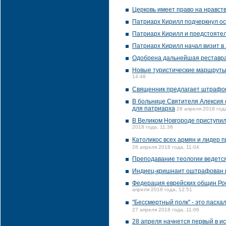
Церковь имеет право на нравст
Патриарх Кирилл подчеркнул ос
Патриарх Кирилл и предстояте
Патриарх Кирилл начал визит в
Одобрена дальнейшая реставра
Новые туристические маршруты,
14:48
Священник предлагает штрафов
В больнице Святителя Алексия 
для патриарха
28 апреля 2018 года
В Великом Новгороде приступил
2018 года, 11:38
Католикос всех армян и лидер 
28 апреля 2018 года, 11:04
Преподавание теологии ведется
Индиец-кришнаит оштрафован в 
Федерация еврейских общин Ро
апреля 2018 года, 12:51
"Бессмертный полк" - это пасха
27 апреля 2018 года, 11:06
28 апреля начнется первый в и