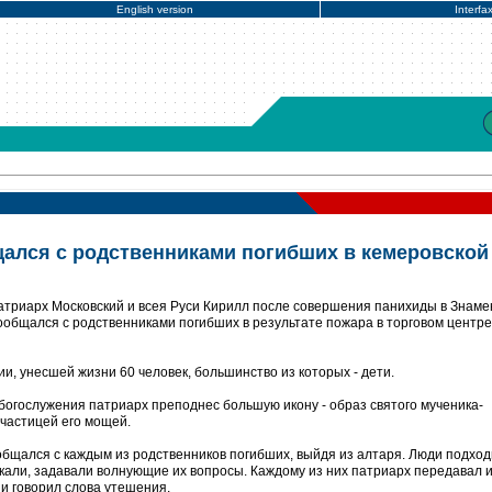
English version
Interfa
ался с родственниками погибших в кемеровской
атриарх Московский и всея Руси Кирилл после совершения панихиды в Знаме
общался с родственниками погибших в результате пожара в торговом центре
ии, унесшей жизни 60 человек, большинство из которых - дети.
богослужения патриарх преподнес большую икону - образ святого мученика-
 частицей его мощей.
общался с каждым из родственников погибших, выйдя из алтаря. Люди подход
акали, задавали волнующие их вопросы. Каждому из них патриарх передавал 
 и говорил слова утешения.