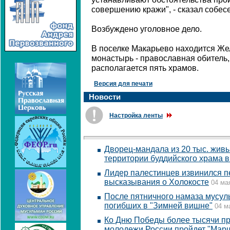
совершению кражи", - сказал собесе
Возбуждено уголовное дело.
В поселке Макарьево находится Же
монастырь - православная обитель,
располагается пять храмов.
Версия для печати
Новости
Настройка ленты
Дворец-мандала из 20 тыс. живы
территории буддийского храма в
Лидер палестинцев извинился п
высказывания о Холокосте
04 ма
После пятничного намаза мусул
погибших в "Зимней вишне"
04 м
Ко Дню Победы более тысячи пр
молодежи России пройдет "Мар