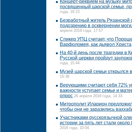
Концерт-реквием на музыку мит
посвященный царской семье, пр
года, 18:23
Безработный житель Рязанской 
подозрению в осквернении моги
апреля 2018 года, 17:57
Спикер УПЦ считает, что Порош
Варфоломея, как дьявол Христа
На 40-й день после трагедии в 
Русской церкви пройдут заупок
года, 15:44
Музей царской семьи открылся 
15:38
Верующими считают себя 72% ук
важности уступает семье и мате
опрос
26 апреля 2018 года, 14:33
Митрополит Иларион предложил 
чтобы они не заразились вахха
Участниками русскоязычной ол
истории за пять лет стали около
2018 года, 10:04