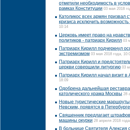
отметили необходимость в услов
рамках Конституции
03 мая 2018 го
Католикос всех армян призвал 
кризиса исключить возможность
10:14
Церковь имеет право на нравст
политиков - патриарх Кирилл
03 
Патриарх Кирилл подчеркнул осо
экстремизмом
03 мая 2018 года, 10:
Патриарх Кирилл и предстоятел
церкви совершили литургию
03 м
Патриарх Кирилл начал визит в
18:09
Одобрена дальнейшая реставра
католического храма Москвы
28 
Новые туристические маршруты
Невским, появятся в Петербурге
Священник предлагает штрафов
машины окурки
28 апреля 2018 года
В больнице Святителя Алексия 