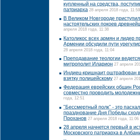
купленный на средства, поступ
патриарха
28 апреля 2018 года, 11:59
В Великом Новгороде приступил
настоятельских покоев древней
апреля 2018 года, 11:38
Католикос всех армян и лидер п
Армении обсудили пути урегули
28 апреля 2018 года, 11:04
Преподавание теологии ведется 
митрополит Иларион
27 апреля 201
Индиец-кришнаит оштрафован в 
взятку полицейскому
27 апреля 201
Федерация еврейских общин Ро
совместно проводить молодежн
года, 12:51
"Бессмертный полк" - это пасха
празднование Дня Победы сходно
Проханов
27 апреля 2018 года, 11:06
28 апреля начнется первый в ис
Московского патриарха в Албан