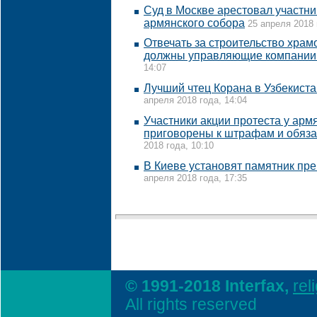
Суд в Москве арестовал участни
армянского собора
25 апреля 2018 
Отвечать за строительство храм
должны управляющие компании 
14:07
Лучший чтец Корана в Узбекист
апреля 2018 года, 14:04
Участники акции протеста у арм
приговорены к штрафам и обяз
2018 года, 10:10
В Киеве установят памятник пр
апреля 2018 года, 17:35
© 1991-2018 Interfax,
rel
All rights reserved