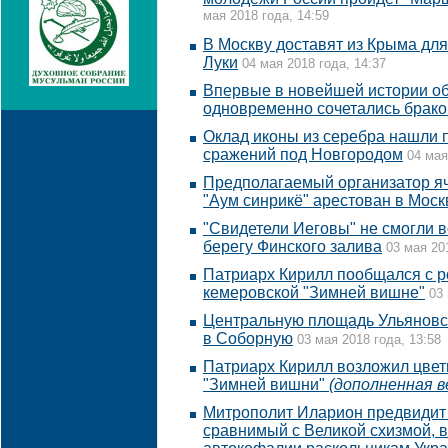
мая 2018 года, 14:59
В Москву доставят из Крыма дл
Луки
04 мая 2018 года, 14:37
Впервые в новейшей истории о
одновременно сочетались брак
Оклад иконы из серебра нашли 
сражений под Новгородом
04 мая
Предполагаемый организатор яч
"Аум синрикё" арестован в Моск
"Свидетели Иеговы" не смогли 
берегу Финского залива
03 мая 20
Патриарх Кирилл пообщался с р
кемеровской "Зимней вишне"
03 
Центральную площадь Ульяновс
в Соборную
03 мая 2018 года, 13:58
Патриарх Кирилл возложил цвет
"Зимней вишни"
(дополненная в
Митрополит Иларион предвидит 
сравнимый с Великой схизмой, 