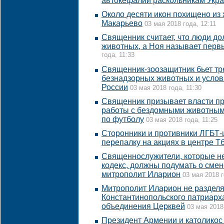
автокефалии раскольникам Укр
Около десяти икон похищено из
Макарьево
03 мая 2018 года, 12:11
Священник считает, что люди до
животных, а Ноя называет пер
года, 11:33
Священник-зоозащитник бьет тр
безнадзорных животных и услов
России
03 мая 2018 года, 11:30
Священник призывает власти пр
работы с бездомными животным
по футболу
03 мая 2018 года, 11:25
Сторонники и противники ЛГБТ-
перепалку на акциях в центре Т
Священнослужители, которые н
кодекс, должны подумать о смен
митрополит Иларион
03 мая 2018 г
Митрополит Иларион не разделя
Константинопольского патриарх
объединения Церквей
03 мая 2018
Президент Армении и католикос