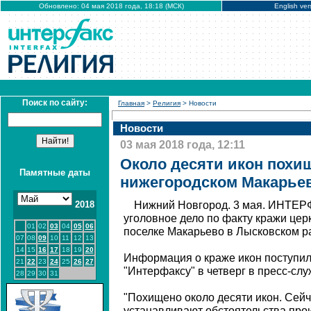
Обновлено: 04 мая 2018 года, 18:18 (МСК)
English ver
Поиск по сайту:
Главная
>
Религия
> Новости
Новости
03 мая 2018 года, 12:11
Около десяти икон похищ
Памятные даты
нижегородском Макарье
2018
Нижний Новгород. 3 мая. ИНТЕР
уголовное дело по факту кражи цер
01
02
03
04
05
06
поселке Макарьево в Лысковском р
07
08
09
10
11
12
13
14
15
16
17
18
19
20
Информация о краже икон поступил
21
22
23
24
25
26
27
"Интерфаксу" в четверг в пресс-сл
28
29
30
31
"Похищено около десяти икон. Сейч
устанавливают обстоятельства про