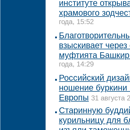
институте открыв
храмового зодчес
года, 15:52
Благотворительн
взыскивает через 
муфтията Башкир
года, 14:29
Российский дизай
ношение буркини 
Европы
31 августа 
Старинную будди
курильницу для б
изъяли таможенни