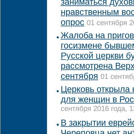
заниматься духов
нравственным во
опрос
01 сентября 2
Жалоба на пригов
госизмене бывше
Русской церкви б
рассмотрена Вер
сентября
01 сентяб
Церковь открыла 
для женщин в Рос
сентября 2016 года, 1
В закрытии евре
Череповца нет ан