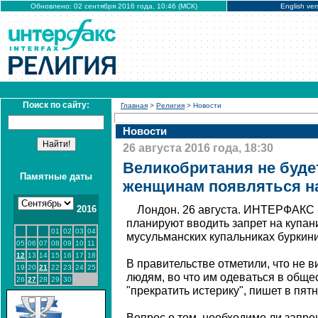
Обновлено: 02 сентября 2016 года, 10:46 (МСК)
English ver
Поиск по сайту:
Главная
>
Религия
> Новости
Новости
26 августа 2016 года, 18:30
Великобритания не буде
Памятные даты
женщинам появляться на
2016
Лондон. 26 августа. ИНТЕРФАКС 
планируют вводить запрет на купа
01
02
03
04
мусульманских купальниках буркини
05
06
07
08
09
10
11
12
13
14
15
16
17
18
В правительстве отметили, что не 
19
20
21
22
23
24
25
людям, во что им одеваться в обще
26
27
28
29
30
"прекратить истерику", пишет в пятн
Вопрос о том, необходимо ли запре