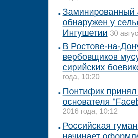
Заминированный 
обнаружен у сель
Ингушетии
30 авгус
В Ростове-на-Дон
вербовщиков мус
сирийских боевик
года, 10:20
Понтифик принял 
основателя "Face
2016 года, 10:12
Российская гуман
начинает оформл