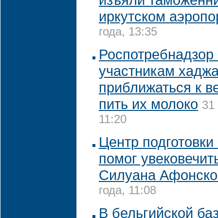
иркутском аэропо
года, 13:35
Роспотребнадзор 
участникам хаджа
приближаться к в
пить их молоко
31
11:20
Центр подготовки
помог увековечит
Силуана Афонско
года, 11:08
В бельгийской ба