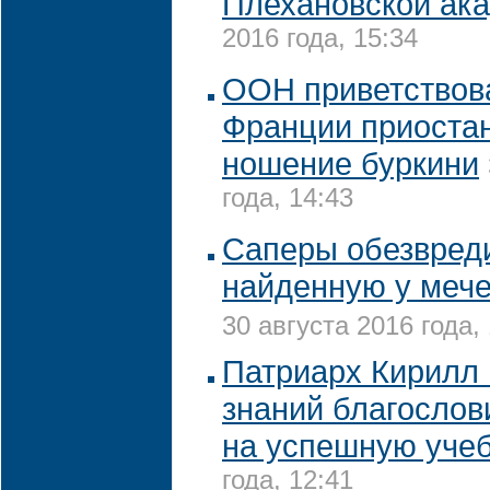
Плехановской ак
2016 года, 15:34
ООН приветствов
Франции приостан
ношение буркини
года, 14:43
Саперы обезвред
найденную у мече
30 августа 2016 года,
Патриарх Кирилл 
знаний благослов
на успешную уче
года, 12:41