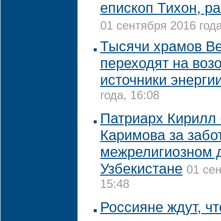
епископ Тихон, р
01 сентября 2016 года
Тысячи храмов В
переходят на во
источники энерги
года, 16:08
Патриарх Кирилл 
Каримова за забо
межрелигиозном д
Узбекистане
01 сен
15:48
Россияне ждут, ч