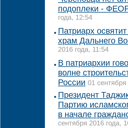
подоплеки - ФЕО
года, 12:54
Патриарх освятит
храм Дальнего Во
2016 года, 11:54
В патриархии гово
волне строительс
России
01 сентября 
Президент Таджи
Партию исламско
в начале граждан
сентября 2016 года, 1