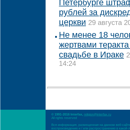
Петербурге штраф
рублей за дискре
церкви
29 августа 2
Не менее 18 чело
жертвами теракта
свадьбе в Ираке
2
14:24
© 1991-2016 Interfax,
religion@interfax.ru
All rights reserved
Вся информация, размещенная на данном веб-сайте
воспроизведению и / или распространению в какой-