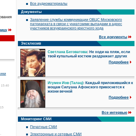
Все аудиоматериалы
Документы
рования
Заявление службы коммуникации ОВЦС Московского
патриархата в связи с униатскими выпадами в адрес
участников всеукраинского крестного хода
ницу
Все документы
Эксклюзив
Светлана Беговатова
: Не ходи на пляж, если
твой купальный костюм раздражает других
Подробнее
ники
Игумен Иов (Талац)
: Каждый приложившийся к
 15:40
мощам Силуана Афонского прикоснется к
жизни вечной
Подробнее
:15
Все интервью
Мониторинг СМИ
Печатные СМИ
,
Электронные и сетевые СМИ