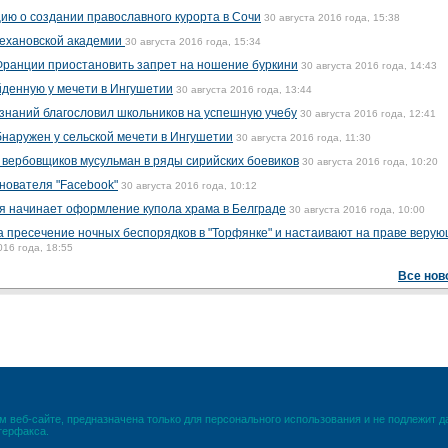
ю о создании православного курорта в Сочи
30 августа 2016 года, 15:38
ехановской академии
30 августа 2016 года, 15:34
ранции приостановить запрет на ношение буркини
30 августа 2016 года, 14:43
денную у мечети в Ингушетии
30 августа 2016 года, 13:44
знаний благословил школьников на успешную учебу
30 августа 2016 года, 12:41
наружен у сельской мечети в Ингушетии
30 августа 2016 года, 11:30
х вербовщиков мусульман в ряды сирийских боевиков
30 августа 2016 года, 10:20
нователя "Facebook"
30 августа 2016 года, 10:12
я начинает оформление купола храма в Белграде
30 августа 2016 года, 10:00
а пресечение ночных беспорядков в "Торфянке" и настаивают на праве веру
016 года, 18:55
Все нов
 веб-сайте, предназначена только для персонального использования и не подлежит 
терфакса.