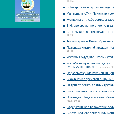
13:04
В Татарстане епархии передад
Материалы СМИ: "Министр к се
Женщина в никабе сорвала зас
В Ницце временно отменили за
Встречу британских студентов с
16:22
Тысячи храмов Великобритании
Патриарх Кирилл благодарит Ка
15:48
Россияне ждут, что школы буду
Жалоба на приговор по делу о 
судом 27 сентября
01 сентября 20
Церковь открыла кризисный цен
В закрытии еврейской общины 
Патриарх освятит самый крупны
В патриархии говорят о второй 
Президент Таджикистана обвин
года, 10:11
Задержанные в Казахстане рели
В Архангельске осквернили мог