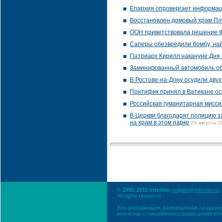
Епархия опровергает информаци
Восстановлен домовый храм Пл
ООН приветствовала решение Ф
Саперы обезвредили бомбу, най
Патриарх Кирилл накануне Дня 
Заминированный автомобиль об
В Ростове-на-Дону осудили дву
Понтифик принял в Ватикане ос
Российская гуманитарная мисси
В Церкви благодарят полицию з
на храм в этом парке
29 августа 2
© 1991-2016 Interfax,
religion@interfax.ru
All rights reserved
Вся информация, размещенная на данном
иначе как с письменного разрешения Ин