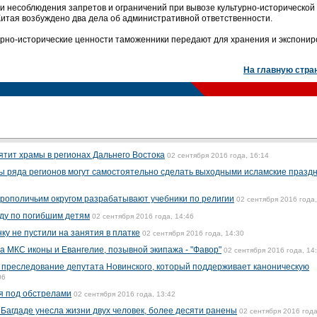
и несоблюдения запретов и ограничений при вывозе культурно-исторической
итая возбуждено два дела об административной ответственности.
урно-исторические ценности таможенники передают для хранения и экспони
На главную стра
ятит храмы в регионах Дальнего Востока
02 сентября 2016 года, 16:14
ы ряда регионов могут самостоятельно сделать выходными исламские празд
трополичьим округом разрабатывают учебники по религии
02 сентября 2016 года,
ду по погибшим детям
02 сентября 2016 года, 14:46
у не пустили на занятия в платке
02 сентября 2016 года, 14:30
а МКС иконы и Евангелие, позывной экипажа - "Фавор"
02 сентября 2016 года, 14
 преследование депутата Новинского, который поддерживает каноническую
06
я под обстрелами
02 сентября 2016 года, 13:42
 Багдаде унесла жизни двух человек, более десяти ранены
02 сентября 2016 года