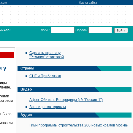
x.com
Карта сайта
чиков:
Логин:
Пароль:
Сделать страницу
"Религия" стартовой
и у
Страны
СНГ и Прибалтика
ницы
ление.
Видео
ружили
Афон. Обитель Богородицы (т/к "Россия-1")
ри этом
Все видеоматериалы
м. Было
Аудио
мов или
Гимн программы строительства 200 новых храмов Москвы