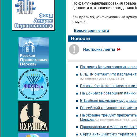
По факту недекларирования товара 
ценности в отношении гражданина К
Как правило, конфискованные культ
в музеи.
Версия для печати
Новости
Настройка ленты
Патриарх Кирилл заложит и осв
В ЛДПР считают, что парламент
02 сентября 2016 года, 15:46
Власти Казахстана вместе с ми
На Донбассе совершили панихи
В Тамбове школьницу-мусульманк
Российский космонавт возьмет н
На Украине требуют прекратить
Церковь
02 сентября 2016 года, 14:
Православные в Алеппо молятс
Серия антишиитских терактов в