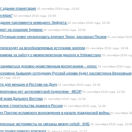
ут здание планетария
02 сентября 2016 года, 13:03
нтябрю"
02 сентября 2016 года, 10:46
едание парламента немецкого Эрфурта
02 сентября 2016 года, 10:36
прет на ношение буркини
02 сентября 2016 года, 10:00
 Путиным помог организовать епископ Тихон, рассказал Песков
01 сентября 2016
 переходят на возобновляемые источники энергии
01 сентября 2016 года, 16:08
римова за заботу о межрелигиозном диалоге в Узбекистане
01 сентября 2016 го
т заниматься духовно-нравственным воспитанием – опрос
01 сентября 2016 года,
госизмене бывшему сотруднику Русской церкви будет рассмотрена Верховным
16 года, 14:27
тр для женщин в Ростове-на-Дону
01 сентября 2016 года, 13:30
Череповца нет антисемитской подоплеки - ФЕОР
01 сентября 2016 года, 12:54
й храм Дальнего Востока
01 сентября 2016 года, 11:54
волне строительства храмов в России
01 сентября 2016 года, 11:49
ил Партию исламского возрождения в начале гражданской войны
01 сентября 2
гиозные экстремисты не связаны между собой - КНБ
01 сентября 2016 года, 10:0
илу православного епископа
31 августа 2016 года, 17:27