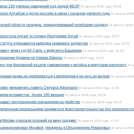
двери 150 учебных заведений под эгидой ФЕОР
31 августа 2016 года, 16:58
рно-Алтайске о детях россиян в связи с началом учебного года
31 августа 2016
енской области складень, принадлежавший погибшему солдату
31 августа 2016 
апостола Алтая" в столицу Республики Алтай
31 августа 2016 года, 15:57
ституте открывается кафедра храмового зодчества
31 августа 2016 года, 15:52
вает через суд 64,5 млн. с муфтията Башкирии
31 августа 2016 года, 14:29
 ношение буркини на пляжах Европы
31 августа 2016 года, 14:27
цу для благовоний изъяли таможенники у китайца в иркутском аэропорту
31 а
тникам хаджа не приближаться к верблюдам и не пить их молоко
31 августа 2016
помог увековечить память Силуана Афонского
31 августа 2016 года, 11:08
виков-исламистов - более 100 женщин
31 августа 2016 года, 10:18
зывает контрацепцию покушением на убийство
31 августа 2016 года, 10:16
лигиозным организациям заниматься благотворительностью без перерегист
 в Москве откопали похожий на мину предмет
30 августа 2016 года, 17:23
л санкционирован Москвой, убеждены в Объединении Романовых
30 августа 2016