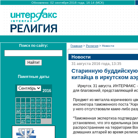
Обновлено: 02 сентября 2016 года, 16:14 (МСК)
Поиск по сайту:
Главная
>
Религия
> Новости
Новости
31 августа 2016 года, 13:35
Старинную буддийскую 
Памятные даты
китайца в иркутском аэ
Иркутск. 31 августа. ИНТЕРФАКС 
2016
для благовоний, представляющей ис
Предмет из металла коричневого цве
01
02
03
04
инспектора таможенного поста "Аэро
05
06
07
08
09
10
11
у него отсутствовали какие-либо р
12
13
14
15
16
17
18
19
20
21
22
23
24
25
"Таможенная экспертиза подтвердил
26
27
28
29
30
установлено, что это курильница (к
распространение на территории Вос
домашних алтарей во время религио