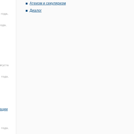
Атеизм и секуляризм
Диалог
 года,
года,
вгуста
 года,
рации
 года,