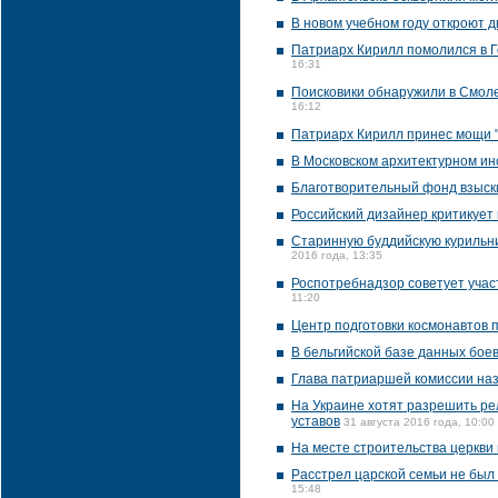
В новом учебном году откроют 
Патриарх Кирилл помолился в Го
16:31
Поисковики обнаружили в Смол
16:12
Патриарх Кирилл принес мощи "
В Московском архитектурном ин
Благотворительный фонд взыски
Российский дизайнер критикует
Старинную буддийскую курильни
2016 года, 13:35
Роспотребнадзор советует учас
11:20
Центр подготовки космонавтов 
В бельгийской базе данных бое
Глава патриаршей комиссии на
На Украине хотят разрешить ре
уставов
31 августа 2016 года, 10:00
На месте строительства церкви
Расстрел царской семьи не бы
15:48