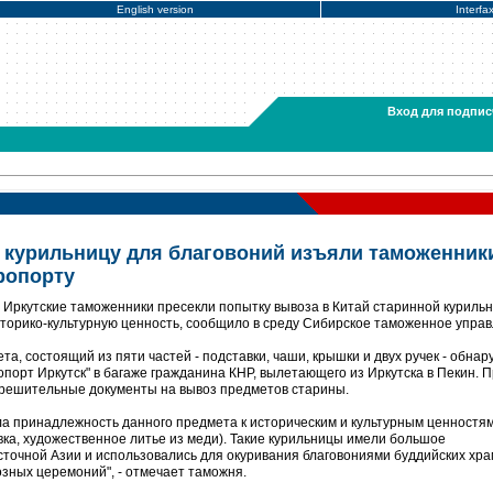
English version
Interfa
Вход для подпис
курильницу для благовоний изъяли таможенник
ропорту
- Иркутские таможенники пресекли попытку вывоза в Китай старинной куриль
торико-культурную ценность, сообщило в среду Сибирское таможенное управ
та, состоящий из пяти частей - подставки, чаши, крышки и двух ручек - обна
порт Иркутск" в багаже гражданина КНР, вылетающего из Иркутска в Пекин. П
азрешительные документы на вывоз предметов старины.
а принадлежность данного предмета к историческим и культурным ценностя
овка, художественное литье из меди). Такие курильницы имели большое
точной Азии и использовались для окуривания благовониями буддийских хра
зных церемоний", - отмечает таможня.