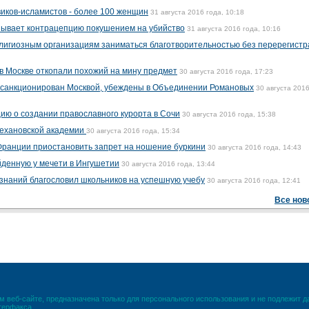
виков-исламистов - более 100 женщин
31 августа 2016 года, 10:18
зывает контрацепцию покушением на убийство
31 августа 2016 года, 10:16
лигиозным организациям заниматься благотворительностью без перерегист
 в Москве откопали похожий на мину предмет
30 августа 2016 года, 17:23
л санкционирован Москвой, убеждены в Объединении Романовых
30 августа 2016
ю о создании православного курорта в Сочи
30 августа 2016 года, 15:38
ехановской академии
30 августа 2016 года, 15:34
ранции приостановить запрет на ношение буркини
30 августа 2016 года, 14:43
денную у мечети в Ингушетии
30 августа 2016 года, 13:44
знаний благословил школьников на успешную учебу
30 августа 2016 года, 12:41
Все нов
 веб-сайте, предназначена только для персонального использования и не подлежит 
терфакса.