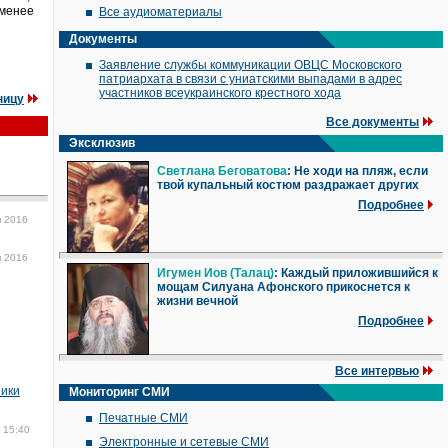
 менее
Все аудиоматериалы
Документы
Заявление службы коммуникации ОВЦС Московского
патриархата в связи с униатскими выпадами в адрес
участников всеукраинского крестного хода
ницу
Все документы
Эксклюзив
Светлана Беговатова
: Не ходи на пляж, если
твой купальный костюм раздражает других
Подробнее
я 2016
я 2016
Игумен Иов (Талац)
: Каждый приложившийся к
мощам Силуана Афонского прикоснется к
жизни вечной
Подробнее
Все интервью
ники
Мониторинг СМИ
Печатные СМИ
 15:40
Электронные и сетевые СМИ