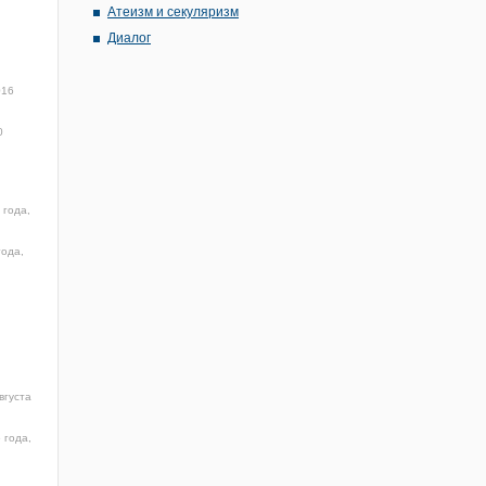
Атеизм и секуляризм
Диалог
016
0
 года,
года,
вгуста
 года,