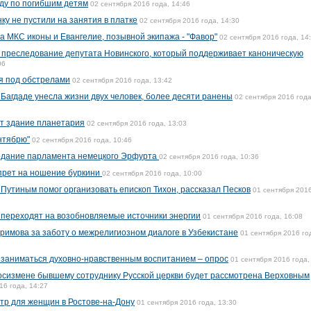
ду по погибшим детям
02 сентября 2016 года, 14:46
у не пустили на занятия в платке
02 сентября 2016 года, 14:30
а МКС иконы и Евангелие, позывной экипажа - "Фавор"
02 сентября 2016 года, 14
 преследование депутата Новинского, который поддерживает каноническую
06
я под обстрелами
02 сентября 2016 года, 13:42
 Багдаде унесла жизни двух человек, более десяти ранены
02 сентября 2016 года
ут здание планетария
02 сентября 2016 года, 13:03
нтябрю"
02 сентября 2016 года, 10:46
едание парламента немецкого Эрфурта
02 сентября 2016 года, 10:36
прет на ношение буркини
02 сентября 2016 года, 10:00
 Путиным помог организовать епископ Тихон, рассказал Песков
01 сентября 2016
 переходят на возобновляемые источники энергии
01 сентября 2016 года, 16:08
римова за заботу о межрелигиозном диалоге в Узбекистане
01 сентября 2016 го
т заниматься духовно-нравственным воспитанием – опрос
01 сентября 2016 года,
госизмене бывшему сотруднику Русской церкви будет рассмотрена Верховным
16 года, 14:27
тр для женщин в Ростове-на-Дону
01 сентября 2016 года, 13:30