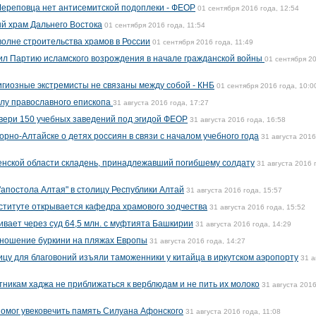
Череповца нет антисемитской подоплеки - ФЕОР
01 сентября 2016 года, 12:54
й храм Дальнего Востока
01 сентября 2016 года, 11:54
волне строительства храмов в России
01 сентября 2016 года, 11:49
ил Партию исламского возрождения в начале гражданской войны
01 сентября 2
гиозные экстремисты не связаны между собой - КНБ
01 сентября 2016 года, 10:0
илу православного епископа
31 августа 2016 года, 17:27
двери 150 учебных заведений под эгидой ФЕОР
31 августа 2016 года, 16:58
рно-Алтайске о детях россиян в связи с началом учебного года
31 августа 2016
енской области складень, принадлежавший погибшему солдату
31 августа 2016 
апостола Алтая" в столицу Республики Алтай
31 августа 2016 года, 15:57
ституте открывается кафедра храмового зодчества
31 августа 2016 года, 15:52
вает через суд 64,5 млн. с муфтията Башкирии
31 августа 2016 года, 14:29
 ношение буркини на пляжах Европы
31 августа 2016 года, 14:27
цу для благовоний изъяли таможенники у китайца в иркутском аэропорту
31 а
тникам хаджа не приближаться к верблюдам и не пить их молоко
31 августа 2016
помог увековечить память Силуана Афонского
31 августа 2016 года, 11:08