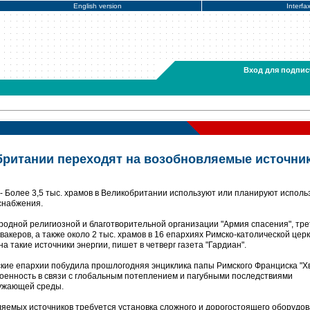
English version
Interfa
Вход для подпис
ритании переходят на возобновляемые источни
 Более 3,5 тыс. храмов в Великобритании используют или планируют исполь
снабжения.
родной религиозной и благотворительной организации "Армия спасения", тре
акеров, а также около 2 тыс. храмов в 16 епархиях Римско-католической церк
а такие источники энергии, пишет в четверг газета "Гардиан".
ские епархии побудила прошлогодняя энциклика папы Римского Франциска "Х
окоенность в связи с глобальным потеплением и пагубными последствиями
ружающей среды.
ляемых источников требуется установка сложного и дорогостоящего оборудов