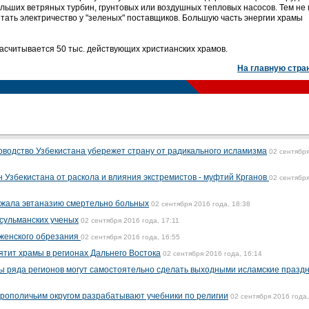
льших ветряных турбин, грунтовых или воздушных тепловых насосов. Тем не
тать электричество у "зеленых" поставщиков. Большую часть энергии храмы
асчитывается 50 тыс. действующих христианских храмов.
На главную стра
ководство Узбекистана убережет страну от радикального исламизма
02 сентябр
 Узбекистана от раскола и влияния экстремистов - муфтий Крганов
02 сентябр
жала эвтаназию смертельно больных
02 сентября 2016 года, 18:38
усульманских ученых
02 сентября 2016 года, 17:11
 женского обрезания
02 сентября 2016 года, 16:55
ятит храмы в регионах Дальнего Востока
02 сентября 2016 года, 16:14
ы ряда регионов могут самостоятельно сделать выходными исламские празд
трополичьим округом разрабатывают учебники по религии
02 сентября 2016 года,