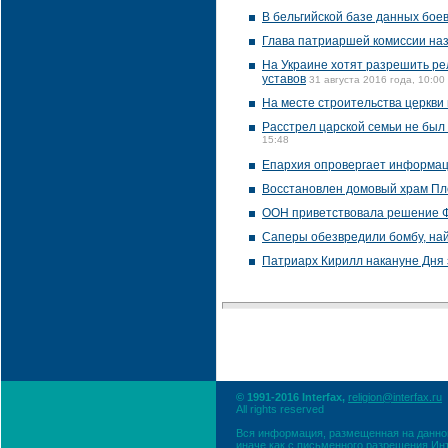
В бельгийской базе данных бое
Глава патриаршей комиссии на
На Украине хотят разрешить ре
уставов
31 августа 2016 года, 10:00
На месте строительства церкви
Расстрел царской семьи не бы
15:48
Епархия опровергает информаци
Восстановлен домовый храм Пл
ООН приветствовала решение Ф
Саперы обезвредили бомбу, най
Патриарх Кирилл накануне Дня 
© 1991-2016 Interfax,
religion@interfax.ru
All rights reserved
Вся информация, размещенная на данном
иначе как с письменного разрешения Ин