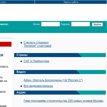
x.com
Карта сайта
чиков:
Логин:
Пароль:
Сделать страницу
"Религия" стартовой
ки
Страны
СНГ и Прибалтика
зовать
Видео
ть
Афон. Обитель Богородицы (т/к "Россия-1")
ви на
Все видеоматериалы
вала
Аудио
Гимн программы строительства 200 новых храмов Москвы
ания,