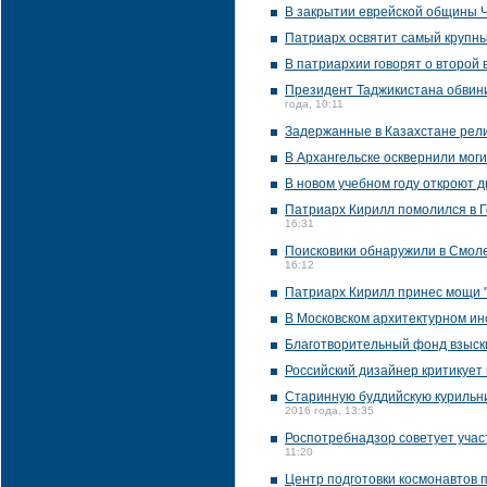
В закрытии еврейской общины 
Патриарх освятит самый крупны
В патриархии говорят о второй 
Президент Таджикистана обвин
года, 10:11
Задержанные в Казахстане рели
В Архангельске осквернили мог
В новом учебном году откроют 
Патриарх Кирилл помолился в Го
16:31
Поисковики обнаружили в Смол
16:12
Патриарх Кирилл принес мощи "
В Московском архитектурном ин
Благотворительный фонд взыски
Российский дизайнер критикует
Старинную буддийскую курильни
2016 года, 13:35
Роспотребнадзор советует учас
11:20
Центр подготовки космонавтов 