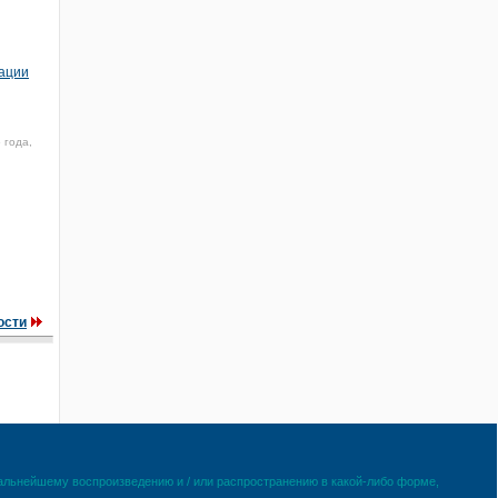
рации
 года,
ости
дальнейшему воспроизведению и / или распространению в какой-либо форме,