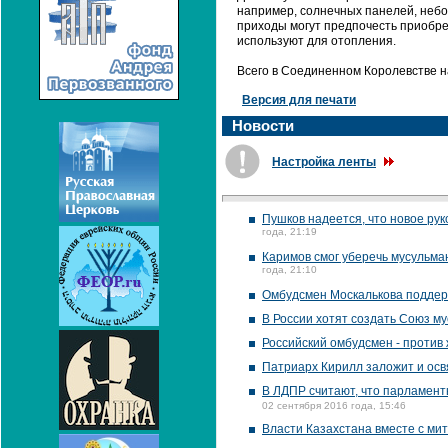
например, солнечных панелей, небо
приходы могут предпочесть приобре
используют для отопления.
Всего в Соединенном Королевстве н
Версия для печати
Новости
Настройка ленты
Пушков надеется, что новое ру
года, 21:19
Каримов смог уберечь мусульман
года, 21:10
Омбудсмен Москалькова поддер
В России хотят создать Союз м
Российский омбудсмен - против
Патриарх Кирилл заложит и осв
В ЛДПР считают, что парламент
02 сентября 2016 года, 15:46
Власти Казахстана вместе с ми