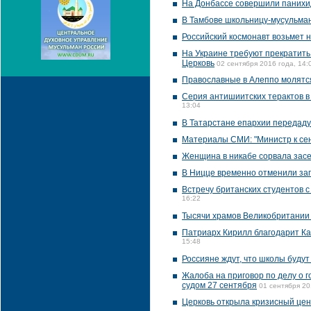
На Донбассе совершили панихи
В Тамбове школьницу-мусульманк
Российский космонавт возьмет н
На Украине требуют прекратить
Церковь
02 сентября 2016 года, 14:
Православные в Алеппо молятс
Серия антишиитских терактов в
13:04
В Татарстане епархии передад
Материалы СМИ: "Министр к се
Женщина в никабе сорвала зас
В Ницце временно отменили за
Встречу британских студентов с
16:22
Тысячи храмов Великобритании
Патриарх Кирилл благодарит Ка
15:48
Россияне ждут, что школы буду
Жалоба на приговор по делу о 
судом 27 сентября
01 сентября 20
Церковь открыла кризисный цен