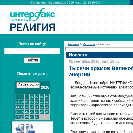
Обновлено: 02 сентября 2016 года, 21:19 (МСК)
Поиск по сайту:
Главная
>
Религия
> Новости
Новости
01 сентября 2016 года, 16:08
Тысячи храмов Великоб
Памятные даты
энергии
Лондон. 1 сентября. ИНТЕРФАКС -
2016
возобновляемые источники электро
Так, большинство объектов междуна
01
02
03
04
зданий для молитвенных собраний кв
05
06
07
08
09
10
11
территории королевства переходят н
12
13
14
15
16
17
18
19
20
21
22
23
24
25
Сделать такой шаг многие католиче
26
27
28
29
30
Тебе", в которой он выразил обесп
человеческой деятельности для ок
Для получения энергии из возобнов