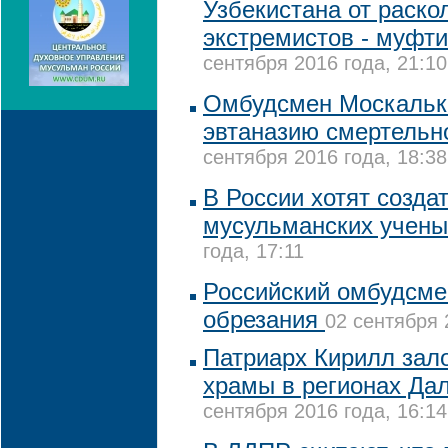
Узбекистана от раско
экстремистов - муфт
сентября 2016 года, 21:10
Омбудсмен Москальк
эвтаназию смертельн
сентября 2016 года, 18:38
В России хотят созда
мусульманских учены
года, 17:11
Российский омбудсмен
обрезания
02 сентября 
Патриарх Кирилл зало
храмы в регионах Да
сентября 2016 года, 16:14