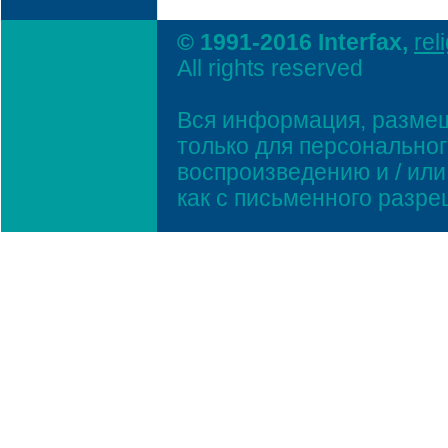
© 1991-2016 Interfax,
rel
All rights reserved
Вся информация, размещ
только для персонально
воспроизведению и / ил
как с письменного разр