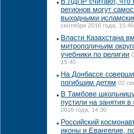
В ЛДПР считают, что
регионов могут самос
выходными исламски
сентября 2016 года, 15:46
Власти Казахстана вм
митрополичьим округ
учебники по религии
15:40
На Донбассе соверши
погибшим детям
02 се
В Тамбове школьницу
пустили на занятия в
2016 года, 14:30
Российский космонав
иконы и Евангелие, п