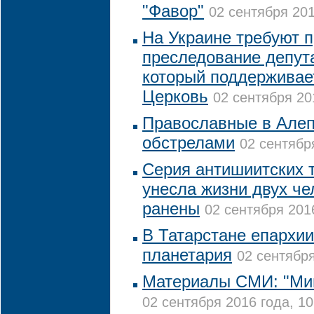
"Фавор"
02 сентября 201
На Украине требуют п
преследование депута
который поддерживае
Церковь
02 сентября 20
Православные в Алеп
обстрелами
02 сентябр
Серия антишиитских т
унесла жизни двух че
ранены
02 сентября 2016
В Татарстане епархии
планетария
02 сентября
Материалы СМИ: "Мин
02 сентября 2016 года, 10