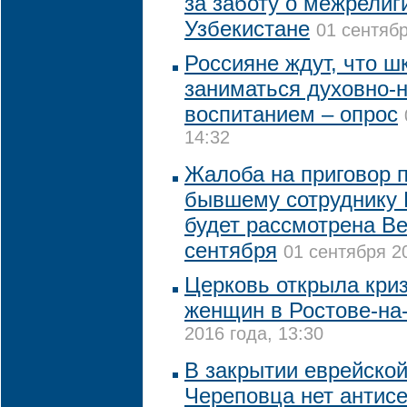
за заботу о межрелиг
Узбекистане
01 сентябр
Россияне ждут, что ш
заниматься духовно-
воспитанием – опрос
14:32
Жалоба на приговор п
бывшему сотруднику 
будет рассмотрена В
сентября
01 сентября 20
Церковь открыла кри
женщин в Ростове-на
2016 года, 13:30
В закрытии еврейско
Череповца нет антис