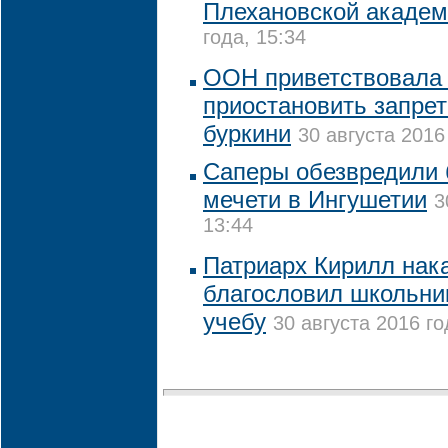
Плехановской акаде
года, 15:34
ООН приветствовала
приостановить запре
буркини
30 августа 2016
Саперы обезвредили 
мечети в Ингушетии
3
13:44
Патриарх Кирилл нак
благословил школьни
учебу
30 августа 2016 го