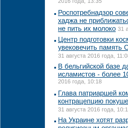
2016 года, 13:35
Роспотребнадзор сов
хаджа не приближать
не пить их молоко
31 
Центр подготовки кос
увековечить память 
31 августа 2016 года, 11:0
В бельгийской базе д
исламистов - более 
2016 года, 10:18
Глава патриаршей ко
контрацепцию покуше
31 августа 2016 года, 10:
На Украине хотят ра
религиозным организ