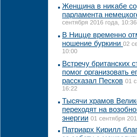
Женщина в никабе со
парламента немецко
сентября 2016 года, 10:36
В Ницце временно от
ношение буркини
02 с
10:00
Встречу британских с
помог организовать е
рассказал Песков
01 
16:22
Тысячи храмов Велик
переходят на возобн
энергии
01 сентября 201
Патриарх Кирилл бла