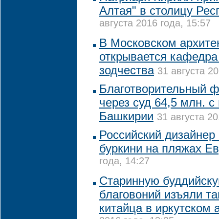
Алтая" в столицу Рес
августа 2016 года, 15:57
В Московском архите
открывается кафедра
зодчества
31 августа 20
Благотворительный ф
через суд 64,5 млн. 
Башкирии
31 августа 20
Российский дизайнер
буркини на пляжах Е
года, 14:27
Старинную буддийску
благовоний изъяли т
китайца в иркутском 