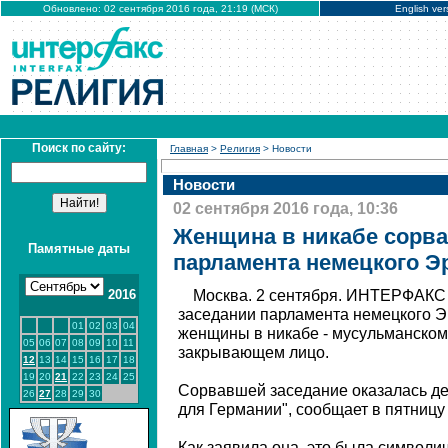
Обновлено: 02 сентября 2016 года, 21:19 (МСК)
English ver
Поиск по сайту:
Главная
>
Религия
> Новости
Новости
02 сентября 2016 года, 10:36
Женщина в никабе сорва
Памятные даты
парламента немецкого Э
2016
Москва. 2 сентября. ИНТЕРФАКС 
заседании парламента немецкого Э
01
02
03
04
женщины в никабе - мусульманском
05
06
07
08
09
10
11
закрывающем лицо.
12
13
14
15
16
17
18
19
20
21
22
23
24
25
Сорвавшей заседание оказалась де
26
27
28
29
30
для Германии", сообщает в пятницу 
Как заявила она, это была символи