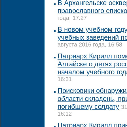
В Архангельске оскв
православного еписк
года, 17:27
В новом учебном году
учебных заведений п
августа 2016 года, 16:58
Патриарх Кирилл пом
Алтайске о детях росс
началом учебного год
16:31
Поисковики обнаружи
области складень, п
погибшему солдату
31
16:12
Патриарх Кирилл при