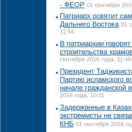
- ФЕОР
01 сентября 201
Патриарх освятит са
Дальнего Востока
01 
11:54
В патриархии говорят
строительства храмов
сентября 2016 года, 11:49
Президент Таджикист
Партию исламского в
начале гражданской 
2016 года, 10:11
Задержанные в Казах
экстремисты не связа
КНБ
01 сентября 2016 го