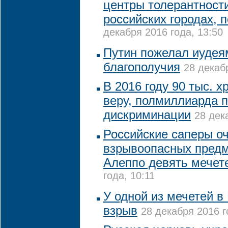
центры толерантности
российских городах,
декабря 2016 года, 13:50
Путин пожелал иудея
благополучия
28 декаб
В 2016 году 90 тыс. х
веру, полмиллиарда 
дискриминации
28 дек
Российские саперы оч
взрывоопасных предм
Алеппо девять мечет
года, 10:11
У одной из мечетей в
взрыв
28 декабря 2016 г