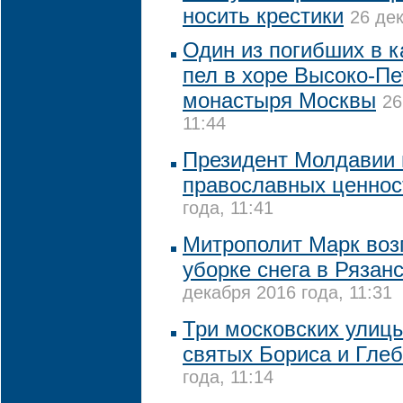
носить крестики
26 дек
Один из погибших в к
пел в хоре Высоко-Пе
монастыря Москвы
26
11:44
Президент Молдавии 
православных ценнос
года, 11:41
Митрополит Марк воз
уборке снега в Рязан
декабря 2016 года, 11:31
Три московских улицы
святых Бориса и Глеб
года, 11:14