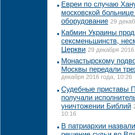
Евреи по случаю Хан
московской больнице
оборудование
29 декаб
Кабмин Украины прод
сексменьшинств, нес
Церкви
29 декабря 2016 
Монастырскому подво
Москвы передали тре
декабря 2016 года, 10:26
Судебные приставы П
получали исполнител
уничтожении Библий
10:16
В патриархии назвал
решение судьи во Вл