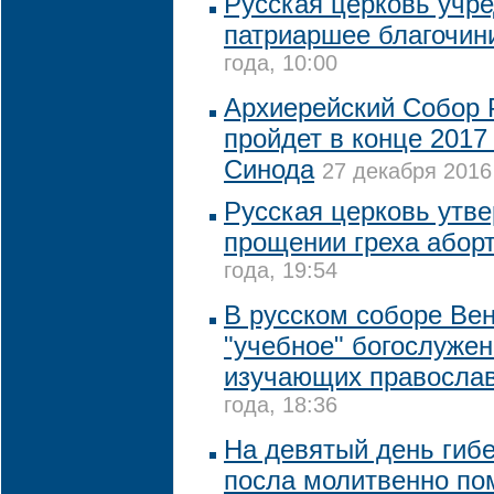
Русская церковь учр
патриаршее благочин
года, 10:00
Архиерейский Собор 
пройдет в конце 2017
Синода
27 декабря 2016 
Русская церковь утве
прощении греха абор
года, 19:54
В русском соборе Ве
"учебное" богослужен
изучающих правосла
года, 18:36
На девятый день гиб
посла молитвенно пом