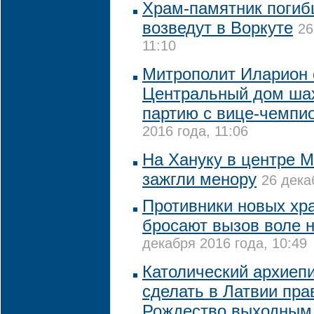
Храм-памятник поги
возведут в Воркуте
26
11:10
Митрополит Иларион 
Центральный дом шах
партию с вице-чемпи
2016 года, 11:06
На Хануку в центре М
зажгли менору
26 дека
Противники новых хр
бросают вызов воле н
декабря 2016 года, 10:49
Католический архиепи
сделать в Латвии пр
Рождество выходным