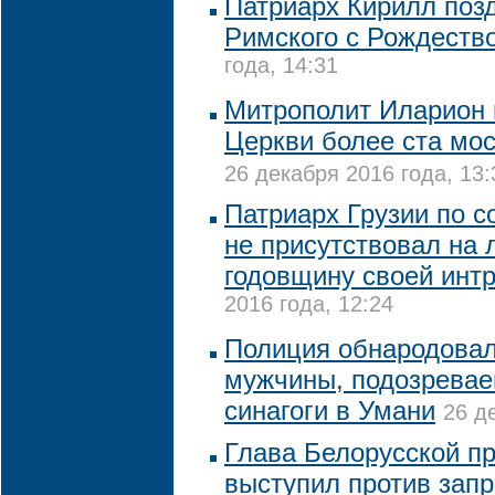
Патриарх Кирилл поз
Римского с Рождеств
года, 14:31
Митрополит Иларион 
Церкви более ста мос
26 декабря 2016 года, 13:
Патриарх Грузии по с
не присутствовал на 
годовщину своей инт
2016 года, 12:24
Полиция обнародова
мужчины, подозревае
синагоги в Умани
26 д
Глава Белорусской п
выступил против запр