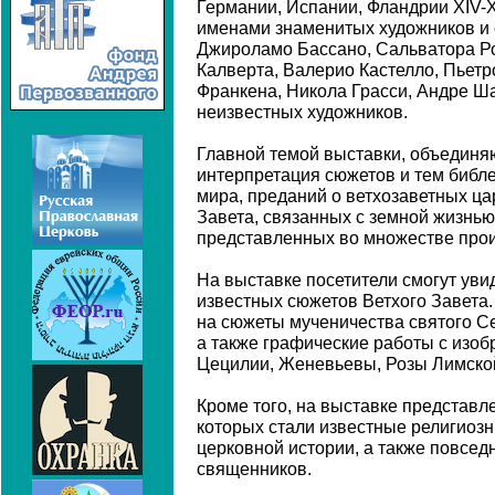
Германии, Испании, Фландрии XIV-X
именами знаменитых художников и 
Джироламо Бассано, Сальватора Ро
Калверта, Валерио Кастелло, Пьетро
Франкена, Никола Грасси, Андре Ша
неизвестных художников.
Главной темой выставки, объединя
интерпретация сюжетов и тем библе
мира, преданий о ветхозаветных ца
Завета, связанных с земной жизнью
представленных во множестве прои
На выставке посетители смогут уви
известных сюжетов Ветхого Завета
на сюжеты мученичества святого Се
а также графические работы с изоб
Цецилии, Женевьевы, Розы Лимско
Кроме того, на выставке представ
которых стали известные религиоз
церковной истории, а также повсед
священников.