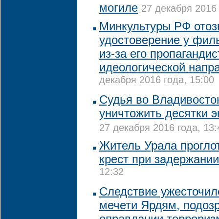
могиле
27 декабря 2016 
Минкультуры РФ отоз
удостоверение у фил
из-за его пропагандис
идеологической напр
декабря 2016 года, 15:00
Судья во Владивосто
уничтожить десятки 
27 декабря 2016 года, 13:
Житель Урала прогло
крест при задержании
12:32
Следствие ужесточил
мечети Ярдям, подоз
оправдании террориз