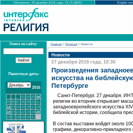
Обновлено: 29 декабря 2016 года, 15:15 (МСК)
English ver
Поиск по сайту:
Главная
>
Религия
> Новости
Новости
27 декабря 2016 года, 10:30
Произведения западное
Памятные даты
искусства на библейскую
Петербурге
2016
Санкт-Петербург. 27 декабря. И
01
02
03
04
религии во вторник открывает мас
05
06
07
08
09
10
11
западноевропейского искусства XI
12
13
14
15
16
17
18
библейской истории, сообщила пре
19
20
21
22
23
24
25
26
27
28
29
30
31
В состав выставки войдет около 10
графики, декоративно-прикладного 