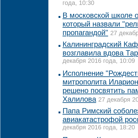
года, 10:30
В московской школе 
который назвали "рел
пропагандой"
27 декабр
Калининградский Ка
возглавила вдова Та
декабря 2016 года, 10:09
Исполнение "Рождест
митрополита Илариона
решено посвятить па
Халилова
27 декабря 20
Папа Римский соболез
авиакатастрофой росс
декабря 2016 года, 18:20