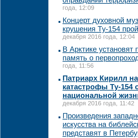
года, 12:09
Концерт духовной му
крушения Ту-154 прой
декабря 2016 года, 12:04
В Арктике установят 
память о первопрохо
года, 11:56
Патриарх Кирилл н
катастрофы Ту-154
национальной жизн
декабря 2016 года, 11:42
Произведения западн
искусства на библейс
представят в Петербу