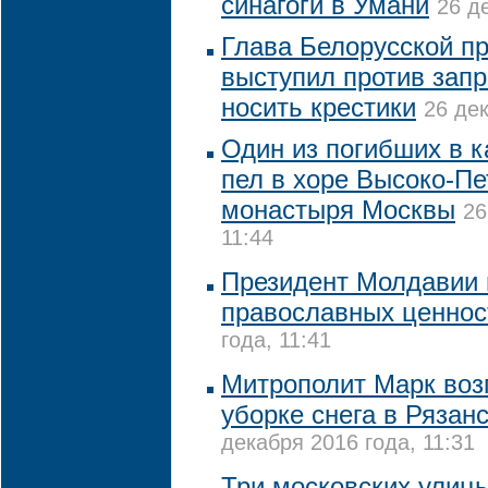
синагоги в Умани
26 д
Глава Белорусской п
выступил против запр
носить крестики
26 дек
Один из погибших в к
пел в хоре Высоко-Пе
монастыря Москвы
26
11:44
Президент Молдавии 
православных ценнос
года, 11:41
Митрополит Марк воз
уборке снега в Рязан
декабря 2016 года, 11:31
Три московских улицы