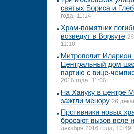
святых Бориса и Глеб
года, 11:14
Храм-памятник поги
возведут в Воркуте
26
11:10
Митрополит Иларион 
Центральный дом шах
партию с вице-чемпи
2016 года, 11:06
На Хануку в центре М
зажгли менору
26 дека
Противники новых хр
бросают вызов воле н
декабря 2016 года, 10:49