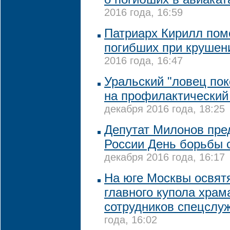
2016 года, 16:59
Патриарх Кирилл пом
погибших при крушен
2016 года, 16:47
Уральский "ловец по
на профилактический
декабря 2016 года, 18:25
Депутат Милонов пред
России День борьбы 
декабря 2016 года, 16:17
На юге Москвы освятя
главного купола храм
сотрудников спецслу
года, 16:02