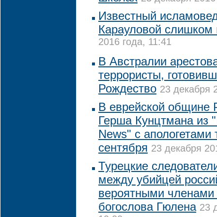
Известный исламовед
Карауловой слишком
2016 года, 11:41
В Австралии арестов
террористы, готовивш
Рождество
23 декабря 2
В еврейской общине 
Герша Кунцтмана из "
News" с апологетами 
сентября
23 декабря 20
Турецкие следовател
между убийцей россий
вероятными членами 
богослова Гюлена
23 