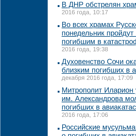
В ДНР обстрелян хр
2016 года, 10:17
Во всех храмах Русск
понедельник пройдут
погибшим в катастро
2016 года, 19:38
Духовенство Сочи ок
близким погибших в 
декабря 2016 года, 17:09
Митрополит Иларион 
им. Александрова мо
погибших в авиаката
2016 года, 17:06
Российские мусульма
о погибших в авиака