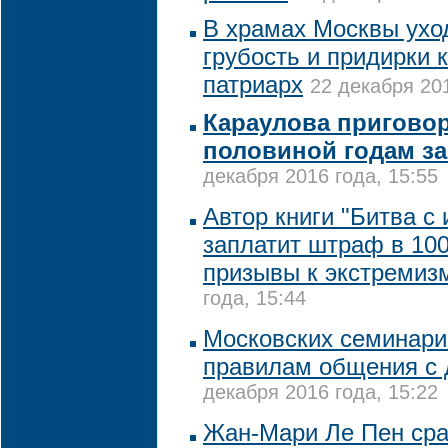
В храмах Москвы ухо
грубость и придирки к
патриарх
22 декабря 201
Караулова приговор
половиной годам з
декабря 2016 года, 15:55
Автор книги "Битва с
заплатит штраф в 100
призывы к экстремиз
года, 15:44
Московских семинари
правилам общения с
декабря 2016 года, 15:22
Жан-Мари Ле Пен ср