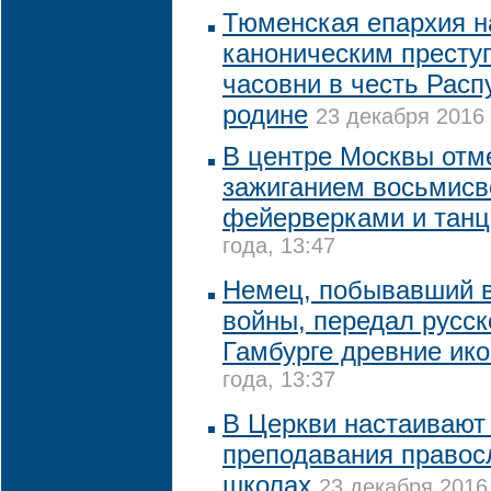
Тюменская епархия н
каноническим престу
часовни в честь Расп
родине
23 декабря 2016 
В центре Москвы отм
зажиганием восьмисв
фейерверками и тан
года, 13:47
Немец, побывавший в
войны, передал русск
Гамбурге древние ик
года, 13:37
В Церкви настаивают
преподавания правос
школах
23 декабря 2016 