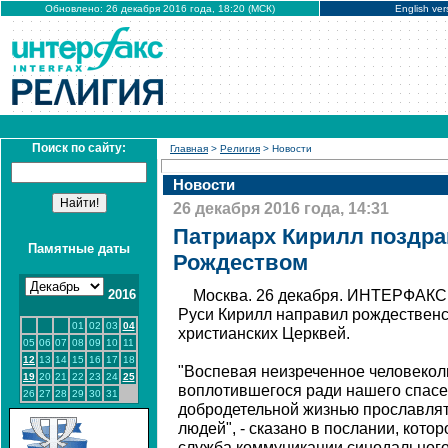
Обновлено: 26 декабря 2016 года, 18:20 (МСК)
English ver
Поиск по сайту:
Главная
>
Религия
> Новости
Новости
26 декабря 2016 года, 14:31
Патриарх Кирилл поздра
Памятные даты
Рождеством
2016
Москва. 26 декабря. ИНТЕРФАКС 
Руси Кирилл направил рождественс
01
02
03
04
христианских Церквей.
05
06
07
08
09
10
11
12
13
14
15
16
17
18
"Воспевая неизреченное человекол
19
20
21
22
23
24
25
воплотившегося ради нашего спасе
26
27
28
29
30
31
добродетельной жизнью прославлят
людей", - сказано в послании, кото
служба коммуникации синодальног