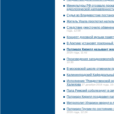
Минкультуры РФ отозвало прока
идеологической направленност
Судья во Владивостоке постано
Житель Урала проглотил нател
Следствие ужесточило обвинен
года, 12:09
Концерт духовной музыки памят
В Арктике установят поклонный 
Патриарх Кирилл называет же
2016 года, 11:42
Произведения западноевропейск
10:30
В московской школе отменили п
Калининградский Кафедральный
Исполнение "Рождественской ор
Халилова
27 декабря 2016 года, 10
Папа Римский соболезнует в свя
Патриарх Кирилл поздравил пап
Митрополит Иларион вернул в л
Патриарх Грузии по состоянию 
2016 года, 12:24