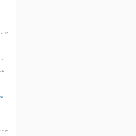
 2016
ря
да,
ия
екабря