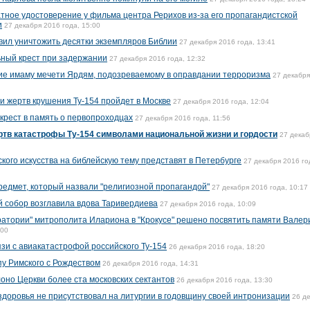
тное удостоверение у фильма центра Рерихов из-за его пропагандистской
и
27 декабря 2016 года, 15:00
вил уничтожить десятки экземпляров Библии
27 декабря 2016 года, 13:41
ьный крест при задержании
27 декабря 2016 года, 12:32
ие имаму мечети Ярдям, подозреваемому в оправдании терроризма
27 декабря
и жертв крушения Ту-154 пройдет в Москве
27 декабря 2016 года, 12:04
крест в память о первопроходцах
27 декабря 2016 года, 11:56
ртв катастрофы Ту-154 символами национальной жизни и гордости
27 декаб
ого искусства на библейскую тему представят в Петербурге
27 декабря 2016 го
редмет, который назвали "религиозной пропагандой"
27 декабря 2016 года, 10:17
 собор возглавила вдова Таривердиева
27 декабря 2016 года, 10:09
атории" митрополита Илариона в "Крокусе" решено посвятить памяти Валер
:00
зи с авиакатастрофой российского Ту-154
26 декабря 2016 года, 18:20
у Римского с Рождеством
26 декабря 2016 года, 14:31
оно Церкви более ста московских сектантов
26 декабря 2016 года, 13:30
здоровья не присутствовал на литургии в годовщину своей интронизации
26 д