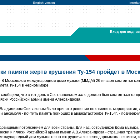
English version
Interfa
Вход для подпис
ки памяти жертв крушения Ту-154 пройдет в Мос
- В Московском международном доме музыки (ММДМ) 26 января состоится ко
лета Ту-154 в Черном море.
сообщили, что в тот день в Светлановском зале должен был состояться конц
ляски Российской армии имени Александрова.
о Владимиром Спиваковым было принято решение не отменять мероприятие, 
и ансамбля - почтить память погибших в авиакатастрофе Ту-154", - подчеркну
удовищным потрясением для всей страны. Для нас, сотрудников Дома музыки,
песни и пляски Российской армии имени А.В.Александрова - страшная трагеди
международный дом музыки тесно сотрудничал с легендарным коллективом, 