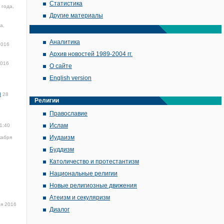
Статистика
 года,
Другие материалы
а,
Аналитика
2016
Архив новостей 1989-2004 гг.
2016
О сайте
English version
ы
28
Религии
Православие
Ислам
1:40
Иудаизм
кабря
Буддизм
Католичество и протестантизм
Национальные религии
Новые религиозные движения
Атеизм и секуляризм
ря 2016
Диалог