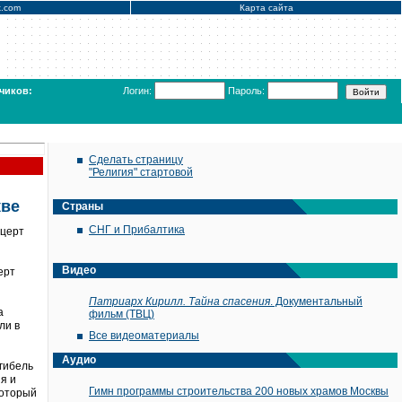
x.com
Карта сайта
чиков:
Логин:
Пароль:
Сделать страницу
"Религия" стартовой
кве
Страны
СНГ и Прибалтика
нцерт
Видео
ерт
Патриарх Кирилл. Тайна спасения
. Документальный
а
фильм (ТВЦ)
ли в
Все видеоматериалы
Аудио
 гибель
я и
Гимн программы строительства 200 новых храмов Москвы
который