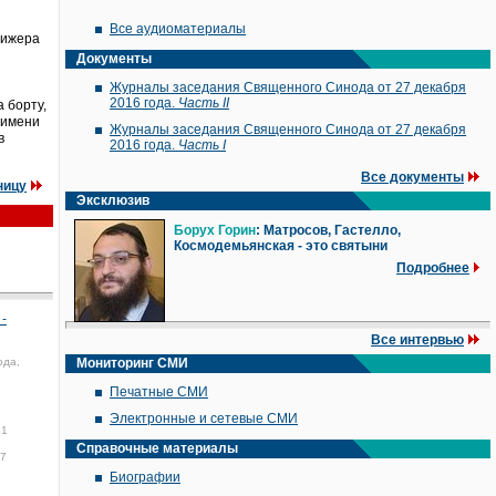
Все аудиоматериалы
рижера
Документы
Журналы заседания Священного Синода от 27 декабря
2016 года.
Часть II
 борту,
 имени
Журналы заседания Священного Синода от 27 декабря
в
2016 года.
Часть I
Все документы
ницу
Эксклюзив
Борух Горин
: Матросов, Гастелло,
Космодемьянская - это святыни
Подробнее
-
Все интервью
ода,
Мониторинг СМИ
Печатные СМИ
Электронные и сетевые СМИ
41
Справочные материалы
17
Биографии