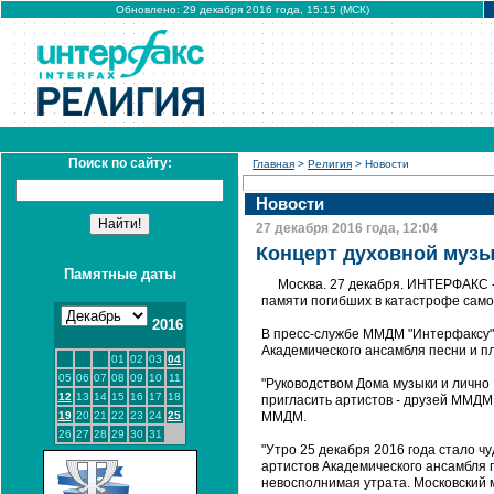
Обновлено: 29 декабря 2016 года, 15:15 (МСК)
Поиск по сайту:
Главная
>
Религия
> Новости
Новости
27 декабря 2016 года, 12:04
Концерт духовной музы
Памятные даты
Москва. 27 декабря. ИНТЕРФАКС 
памяти погибших в катастрофе само
2016
В пресс-службе ММДМ "Интерфаксу" 
Академического ансамбля песни и п
01
02
03
04
05
06
07
08
09
10
11
"Руководством Дома музыки и личн
12
13
14
15
16
17
18
пригласить артистов - друзей ММДМ 
19
20
21
22
23
24
25
ММДМ.
26
27
28
29
30
31
"Утро 25 декабря 2016 года стало ч
артистов Академического ансамбля 
невосполнимая утрата. Московский 