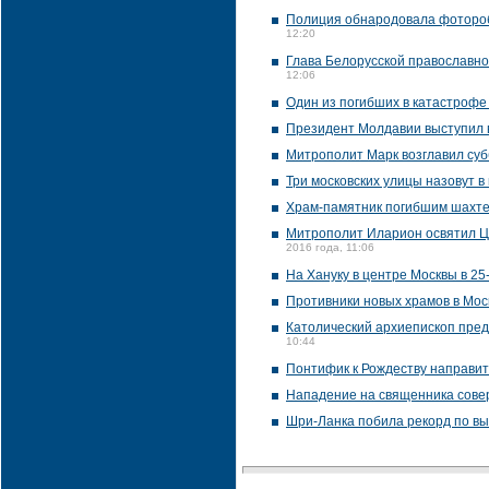
Полиция обнародовала фоторобо
12:20
Глава Белорусской православно
12:06
Один из погибших в катастрофе
Президент Молдавии выступил 
Митрополит Марк возглавил субб
Три московских улицы назовут в
Храм-памятник погибшим шахте
Митрополит Иларион освятил Ц
2016 года, 11:06
На Хануку в центре Москвы в 25
Противники новых храмов в Мос
Католический архиепископ пред
10:44
Понтифик к Рождеству направит
Нападение на священника сове
Шри-Ланка побила рекорд по вы