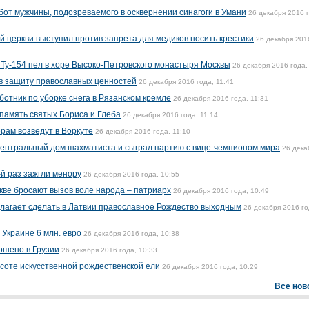
т мужчины, подозреваемого в осквернении синагоги в Умани
26 декабря 2016 
й церкви выступил против запрета для медиков носить крестики
26 декабря 201
 Ту-154 пел в хоре Высоко-Петровского монастыря Москвы
26 декабря 2016 года,
в защиту православных ценностей
26 декабря 2016 года, 11:41
отник по уборке снега в Рязанском кремле
26 декабря 2016 года, 11:31
 память святых Бориса и Глеба
26 декабря 2016 года, 11:14
рам возведут в Воркуте
26 декабря 2016 года, 11:10
ентральный дом шахматиста и сыграл партию с вице-чемпионом мира
26 дека
-й раз зажгли менору
26 декабря 2016 года, 10:55
кве бросают вызов воле народа – патриарх
26 декабря 2016 года, 10:49
лагает сделать в Латвии православное Рождество выходным
26 декабря 2016 го
 Украине 6 млн. евро
26 декабря 2016 года, 10:38
ршено в Грузии
26 декабря 2016 года, 10:33
соте искусственной рождественской ели
26 декабря 2016 года, 10:29
Все нов