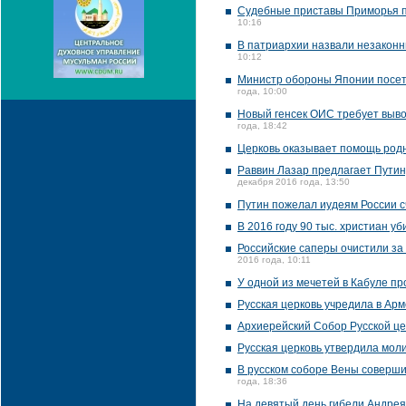
Судебные приставы Приморья п
10:16
В патриархии назвали незаконн
10:12
Министр обороны Японии посет
года, 10:00
Новый генсек ОИС требует выв
года, 18:42
Церковь оказывает помощь род
Раввин Лазар предлагает Путин
декабря 2016 года, 13:50
Путин пожелал иудеям России с
В 2016 году 90 тыс. христиан у
Российские саперы очистили за
2016 года, 10:11
У одной из мечетей в Кабуле п
Русская церковь учредила в Ар
Архиерейский Собор Русской це
Русская церковь утвердила мол
В русском соборе Вены соверши
года, 18:36
На девятый день гибели Андрея