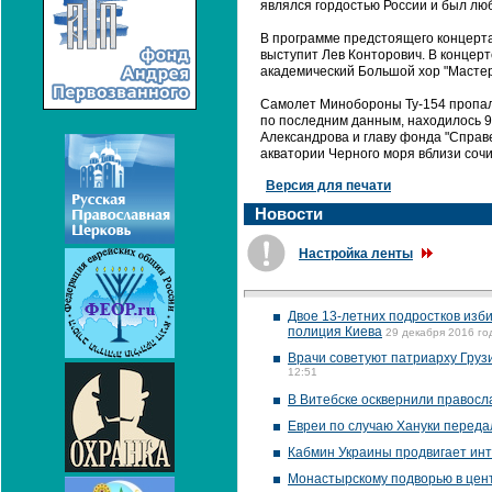
являлся гордостью России и был люб
В программе предстоящего концерта 
выступит Лев Конторович. В концерт
академический Большой хор "Мастер
Самолет Минобороны Ту-154 пропал с
по последним данным, находилось 9
Александрова и главу фонда "Справ
акватории Черного моря вблизи соч
Версия для печати
Новости
Настройка ленты
Двое 13-летних подростков изб
полиция Киева
29 декабря 2016 го
Врачи советуют патриарху Груз
12:51
В Витебске осквернили правосл
Евреи по случаю Хануки переда
Кабмин Украины продвигает инт
Монастырскому подворью в цен