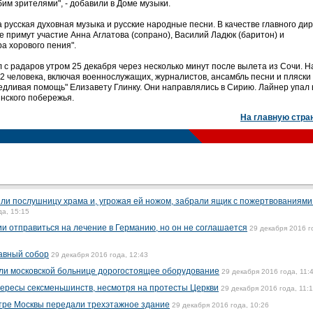
им зрителями", - добавили в Доме музыки.
русская духовная музыка и русские народные песни. В качестве главного ди
е примут участие Анна Аглатова (сопрано), Василий Ладюк (баритон) и
а хорового пения".
 радаров утром 25 декабря через несколько минут после вылета из Сочи. На
2 человека, включая военнослужащих, журналистов, ансамбль песни и пляски
едливая помощь" Елизавету Глинку. Они направлялись в Сирию. Лайнер упал 
инского побережья.
На главную стра
или послушницу храма и, угрожая ей ножом, забрали ящик с пожертвованиями 
да, 15:15
ии отправиться на лечение в Германию, но он не соглашается
29 декабря 2016 г
авный собор
29 декабря 2016 года, 12:43
ли московской больнице дорогостоящее оборудование
29 декабря 2016 года, 11:
ересы сексменьшинств, несмотря на протесты Церкви
29 декабря 2016 года, 11:
тре Москвы передали трехэтажное здание
29 декабря 2016 года, 10:26