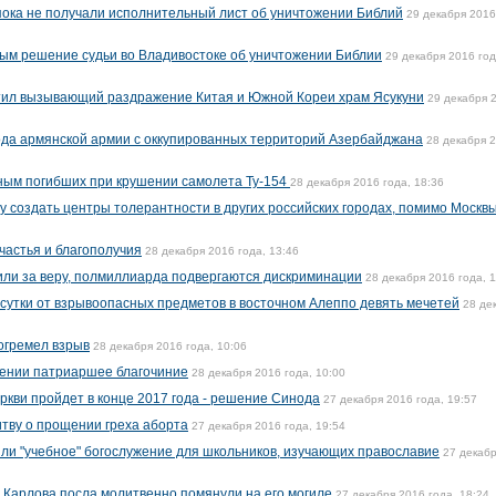
ока не получали исполнительный лист об уничтожении Библий
29 декабря 2016
ым решение судьи во Владивостоке об уничтожении Библии
29 декабря 2016 год
ил вызывающий раздражение Китая и Южной Кореи храм Ясукуни
29 декабря 
ода армянской армии с оккупированных территорий Азербайджана
28 декабря 
ным погибших при крушении самолета Ту-154
28 декабря 2016 года, 18:36
у создать центры толерантности в других российских городах, помимо Москв
частья и благополучия
28 декабря 2016 года, 13:46
били за веру, полмиллиарда подвергаются дискриминации
28 декабря 2016 года, 1
 сутки от взрывоопасных предметов в восточном Алеппо девять мечетей
28 де
рогремел взрыв
28 декабря 2016 года, 10:06
мении патриаршее благочиние
28 декабря 2016 года, 10:00
ркви пройдет в конце 2017 года - решение Синода
27 декабря 2016 года, 19:57
итву о прощении греха аборта
27 декабря 2016 года, 19:54
ли "учебное" богослужение для школьников, изучающих православие
27 декаб
 Карлова посла молитвенно помянули на его могиле
27 декабря 2016 года, 18:24