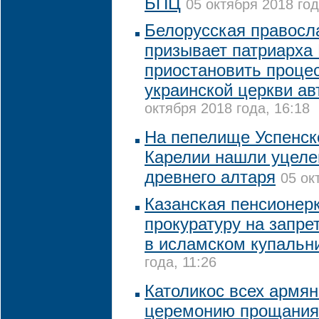
БПЦ
05 октября 2018 год
Белорусская правосл
призывает патриарх
приостановить проце
украинской церкви а
октября 2018 года, 16:18
На пепелище Успенск
Карелии нашли уцеле
древнего алтаря
05 ок
Казанская пенсионер
прокуратуру на запре
в исламском купальн
года, 11:26
Католикос всех армян
церемонию прощания 