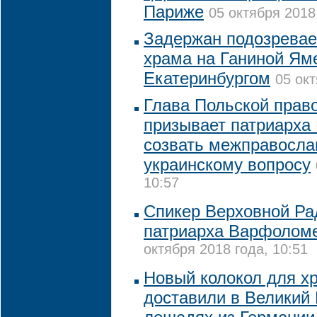
Париже
05 октября 2018 
Задержан подозревае
храма на Ганиной Ям
Екатеринбургом
05 окт
Глава Польской прав
призывает патриарх
созвать межправосла
украинскому вопросу
10:57
Спикер Верховной Ра
патриарха Варфоломе
октября 2018 года, 10:51
Новый колокол для хр
доставили в Великий 