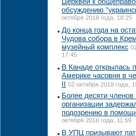
Церквей к общеправ
обсуждению "украинск
октября 2018 года, 18:25
До конца года на ост
Чудова собора в Кре
музейный комплекс
0
17:45
В Канаде открылась 
Америке часовня в ч
II
02 октября 2018 года, 1
Более десяти членов
организации задержа
подозрению в помощи
октября 2018 года, 11:59
В УПЦ призывают пат