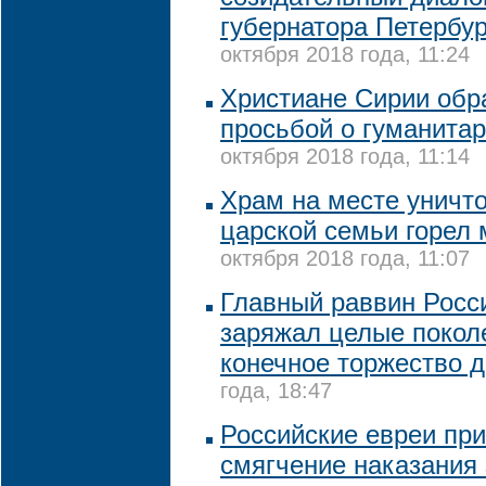
губернатора Петербу
октября 2018 года, 11:24
Христиане Сирии обра
просьбой о гуманита
октября 2018 года, 11:14
Храм на месте уничт
царской семьи горел
октября 2018 года, 11:07
Главный раввин Росси
заряжал целые покол
конечное торжество 
года, 18:47
Российские евреи пр
смягчение наказания