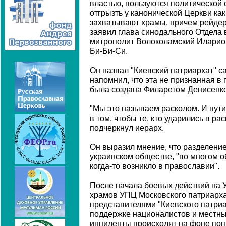
властью, пользуются политической 
отгрызть у канонической Церкви ка
захватывают храмы, причем рейдерс
заявил глава синодального Отдела
митрополит Волоколамский Иларион
Би-Би-Си.
Он назвал "Киевский патриархат" 
напомнил, что эта не признанная в
была создана Филаретом Денисенко
"Мы это называем расколом. И пут
в том, чтобы те, кто ударились в рас
подчеркнул иерарх.
Он выразил мнение, что разделение
украинском обществе, "во многом о
когда-то возникло в православии".
После начала боевых действий на У
храмов УПЦ Московского патриарх
представителями "Киевского патриа
поддержке националистов и местны
инциденты происходят на фоне поп