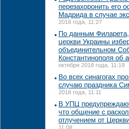
перезахоронить его о
Мадрида в случае эк
2018 года, 11:27
По данным Филарета,
церкви Украины избер
объединительном Со
Константинополя об 
октября 2018 года, 11:19
Во всех синагогах пр
случаю праздника Си
2018 года, 11:11
В УПЦ предупреждают
что общение с раско
отлучением от Церкв
11:08