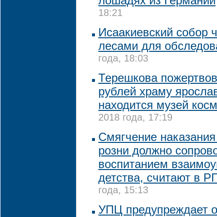
лошадях из Германии
18:21
Исаакиевский собор 
лесами для обследов
года, 18:03
Терешкова пожертво
рублей храму ярослав
находится музей кос
2018 года, 17:19
Смягчение наказания
розни должно сопров
воспитанием взаимоу
детства, считают в Р
года, 15:13
УПЦ предупреждает о