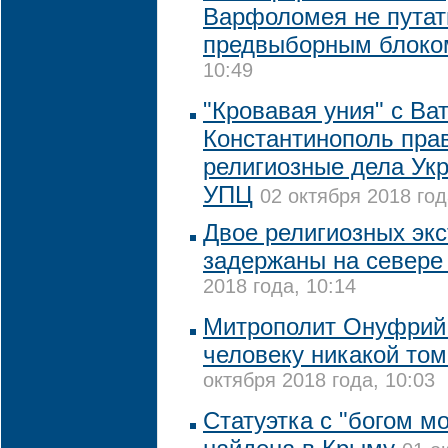
Варфоломея не путат
предвыборным блоко
10:49
"Кровавая уния" с В
Константинополь пра
религиозные дела Укр
УПЦ
02 октября 2018 год
Двое религиозных эк
задержаны на севере
2018 года, 10:14
Митрополит Онуфрий
человеку никакой том
октября 2018 года, 10:03
Статуэтка с "богом м