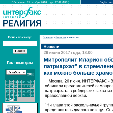
Обновлено: 05 октября 2018 года, 17:49 (МСК)
English ver
Поиск по сайту:
Главная
>
Религия
> Новости
Новости
26 июня 2017 года, 18:00
Митрополит Иларион об
Памятные даты
патриархат" в стремлени
как можно больше храмо
2018
Москва. 26 июня. ИНТЕРФАКС - В
01
02
03
04
05
06
07
обвинили представителей самопро
08
09
10
11
12
13
14
патриархата в рейдерских захватах
15
16
17
18
19
20
21
православной церкви.
22
23
24
25
26
27
28
29
30
31
"Ни глава этой раскольничьей груп
представитель диалога не ищут. Он