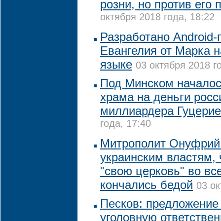
розни, но против его
октября 2018 года, 18:22
Разработано Android
Евангелия от Марка 
языке
03 октября 2018 г
Под Минском началос
храма на деньги росс
миллиардера Гуцери
года, 17:40
Митрополит Онуфрий
украинским властям, 
"свою церковь" во вс
кончались бедой
03 ок
Песков: предложение
уголовную ответствен