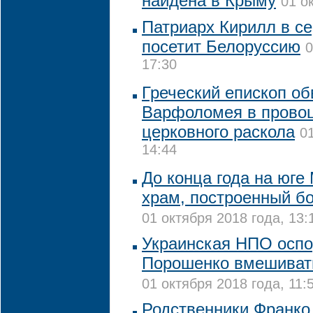
найдена в Крыму
01 о
Патриарх Кирилл в с
посетит Белоруссию
0
17:30
Греческий епископ об
Варфоломея в прово
церковного раскола
0
14:44
До конца года на юге
храм, построенный б
01 октября 2018 года, 13:
Украинская НПО оспо
Порошенко вмешивать
01 октября 2018 года, 11:
Родственники Франко