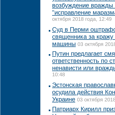
возбуждение вражды 
"исправление маразм
октября 2018 года, 12:49
Суд в Перми оштрафо
священника за кражу 
машины
03 октября 2018
Путин предлагает смя
ответственность по с
ненависти или вражд
10:48
Эстонская православ
осудила действия Ко
Украине
03 октября 2018
Патриарх Кирилл при