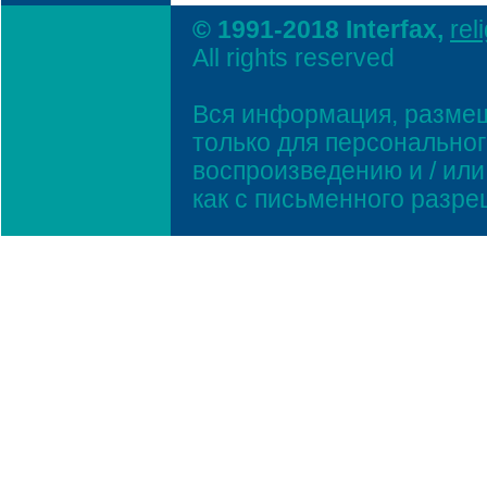
© 1991-2018 Interfax,
rel
All rights reserved
Вся информация, размещ
только для персонально
воспроизведению и / ил
как с письменного разр