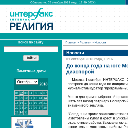
Обновлено: 05 октября 2018 года, 17:49 (МСК)
Поиск по сайту:
Главная
>
Религия
> Новости
Новости
01 октября 2018 года, 13:16
До конца года на юге 
Памятные даты
диаспорой
Москва. 1 октября. ИНТЕРФАКС - 
2018
построен до конца года по инициат
журналистам куратор "программы-20
01
02
03
04
05
06
07
Место для храма выбрано в Чертанов
08
09
10
11
12
13
14
Пять лет назад патриарх Болгарский
15
16
17
18
19
20
21
знаменитого земляка.
22
23
24
25
26
27
28
29
30
31
"Сегодня на храме заканчиваются о
Изготовлены купол и крест, в ближ
отделочные работы. Заказаны окна,
строительно-монтажные работы. Раб