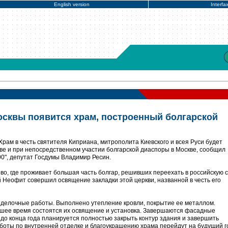
English version
Interfa
Москвы появится храм, построенный болгарской
Храм в честь святителя Киприана, митрополита Киевского и всея Руси будет
иве и при непосредственном участии болгарской диаспоры в Москве, сообщил
0", депутат Госдумы Владимир Ресин.
о, где проживает большая часть болгар, решивших переехать в российскую с
 Неофит совершил освящение закладки этой церкви, названной в честь его
тделочные работы. Выполнено утепление кровли, покрытие ее металлом.
айшее время состоятся их освящение и установка. Завершаются фасадные
 до конца года планируется полностью закрыть контур здания и завершить
оты по внутренней отделке и благоукрашению храма перейдут на будущий год