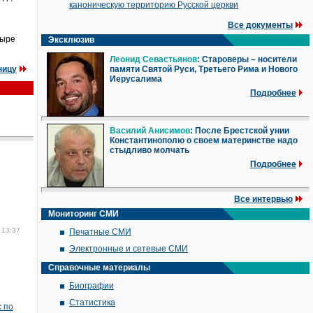
каноническую территорию Русской церкви
Все документы
тыре
Эксклюзив
Леонид Севастьянов
: Староверы – носители
ницу
памяти Святой Руси, Третьего Рима и Нового
Иерусалима
Подробнее
Василий Анисимов
: После Брестской унии
Константинополю о своем материнстве надо
стыдливо молчать
Подробнее
Все интервью
Мониторинг СМИ
 13:37
Печатные СМИ
Электронные и сетевые СМИ
Справочные материалы
Биографии
Статистика
 по