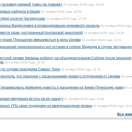
 человеку никакой томос не поможет
02 октября 2018 года, 10:03
впервые найдена в Крыму
01 октября 2018 года, 18:05
тября посетит Белоруссию
01 октября 2018 года, 17:30
риарха Варфоломея в провоцировании церковного раскола
01 октября 2018 года,
оявится храм, построенный болгарской диаспорой
01 октября 2018 года, 13:16
е право Порошенко вмешиваться в дела Церкви
01 октября 2018 года, 11:51
зрешения перезахоронить его останки в соборе Мадрида в случае эксгумации
местной церкви Украины изберут на объединительном Соборе после решения
ии
01 октября 2018 года, 11:19
ы по случаю праздника Симхат-Тора
01 октября 2018 года, 11:11
нополь, что общение с раскольниками чревато отлучением от Церкви
01 октя
тиражировать фейковую новость о нападении на Киево-Печерскую лавру
01 о
извал верующих встать на ее защиту
01 октября 2018 года, 11:04
бещал УПЦ свою поддержку на международном уровне
01 октября 2018 года, 11:0
Все нов