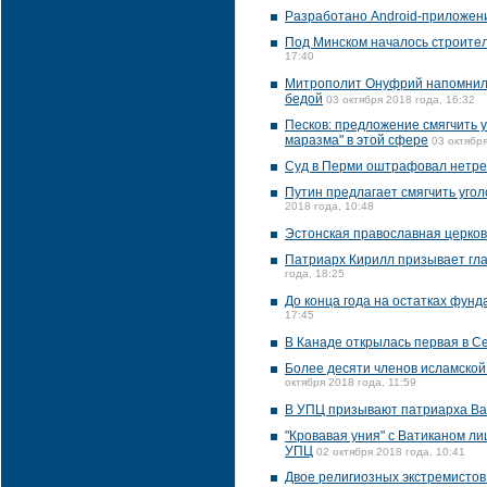
Разработано Android-приложени
Под Минском началось строител
17:40
Митрополит Онуфрий напомнил у
бедой
03 октября 2018 года, 16:32
Песков: предложение смягчить 
маразма" в этой сфере
03 октября
Суд в Перми оштрафовал нетрез
Путин предлагает смягчить уго
2018 года, 10:48
Эстонская православная церков
Патриарх Кирилл призывает гла
года, 18:25
До конца года на остатках фун
17:45
В Канаде открылась первая в Се
Более десяти членов исламско
октября 2018 года, 11:59
В УПЦ призывают патриарха Ва
"Кровавая уния" с Ватиканом л
УПЦ
02 октября 2018 года, 10:41
Двое религиозных экстремистов