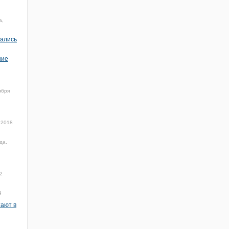
а,
чались
ние
ября
 2018
да,
2
9
тают в