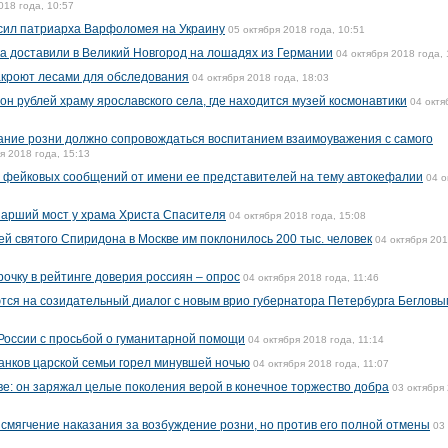
018 года, 10:57
сил патриарха Варфоломея на Украину
05 октября 2018 года, 10:51
ка доставили в Великий Новгород на лошадях из Германии
04 октября 2018 года, 
акроют лесами для обследования
04 октября 2018 года, 18:03
н рублей храму ярославского села, где находится музей космонавтики
04 октя
ание розни должно сопровождаться воспитанием взаимоуважения с самого
я 2018 года, 15:13
 фейковых сообщений от имени ее представителей на тему автокефалии
04 о
иарший мост у храма Христа Спасителя
04 октября 2018 года, 15:08
й святого Спиридона в Москве им поклонилось 200 тыс. человек
04 октября 20
очку в рейтинге доверия россиян – опрос
04 октября 2018 года, 11:46
тся на созидательный диалог с новым врио губернатора Петербурга Бегловы
России с просьбой о гуманитарной помощи
04 октября 2018 года, 11:14
анков царской семьи горел минувшей ночью
04 октября 2018 года, 11:07
ве: он заряжал целые поколения верой в конечное торжество добра
03 октября
 смягчение наказания за возбуждение розни, но против его полной отмены
03