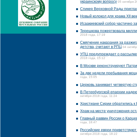
украинскому вопросу
05 октября 2
Спикер Верховной Рады пригла
Новый колокол для храма XII ве
Исаакиевский собор частично з
Терешкова пожертвовала миллио
2018 года, 17:19
Смягчение наказания за разжиг
детства, считают в РПЦ
04 октябр
УПЦ предупреждает о рассылке
2018 года, 15:12
В Москве реконструируют Патр
За две недели пребывания моще
года, 15:05
Церковь занимает четвертую стр
В Петербургской епархии надею
октября 2018 года, 11:24
Христиане Сирии обратились к 
Храм на месте уничтожения ост
Главный раввин России о Карце
года, 18:47
Российские евреи приветствуют
октября 2018 года, 18:22