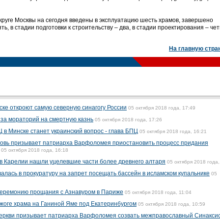
руге Москвы на сегодня введены в эксплуатацию шесть храмов, завершено
ть, в стадии подготовки к строительству – два, в стадии проектирования – че
На главную стра
ске откроют самую северную синагогу России
05 октября 2018 года, 17:49
 за мораторий на смертную казнь
05 октября 2018 года, 17:26
в Минске станет украинский вопрос - глава БПЦ
05 октября 2018 года, 16:21
ковь призывает патриарха Варфоломея приостановить процесс придания
05 октября 2018 года, 16:18
в Карелии нашли уцелевшие части более древнего алтаря
05 октября 2018 года,
алась в прокуратуру на запрет посещать бассейн в исламском купальнике
05
 церемонию прощания с Азнавуром в Париже
05 октября 2018 года, 11:04
жоге храма на Ганиной Яме под Екатеринбургом
05 октября 2018 года, 10:59
церкви призывает патриарха Варфоломея созвать межправославный Синаксис