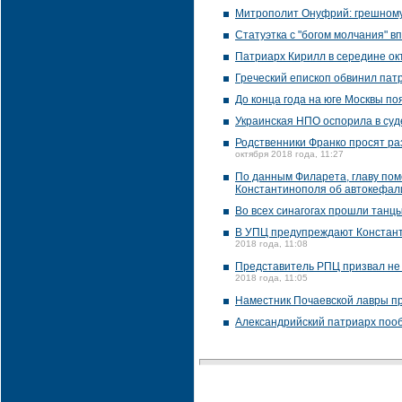
Митрополит Онуфрий: грешному
Статуэтка с "богом молчания" 
Патриарх Кирилл в середине ок
Греческий епископ обвинил пат
До конца года на юге Москвы п
Украинская НПО оспорила в суд
Родственники Франко просят ра
октября 2018 года, 11:27
По данным Филарета, главу по
Константинополя об автокефал
Во всех синагогах прошли танц
В УПЦ предупреждают Константи
2018 года, 11:08
Представитель РПЦ призвал не 
2018 года, 11:05
Наместник Почаевской лавры пр
Александрийский патриарх поо