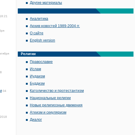
Другие материалы
18:21
Аналитика
Архив новостей 1989-2004 гг.
бря
О сайте
English version
ктября
Религии
Православие
Ислам
18
Иудаизм
Буддизм
м
Католичество и протестантизм
04
Национальные религии
Новые религиозные движения
Атеизм и секуляризм
 2018
Диалог