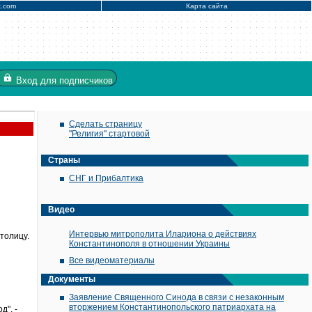
x.com
Карта сайта
Вход
для подписчиков
Сделать страницу
"Религия" стартовой
Страны
СНГ и Прибалтика
Видео
Интервью митрополита Илариона о действиях
толицу.
Константинополя в отношении Украины
Все видеоматериалы
Документы
Заявление Священного Синода в связи с незаконным
вторжением Константинопольского патриархата на
", -