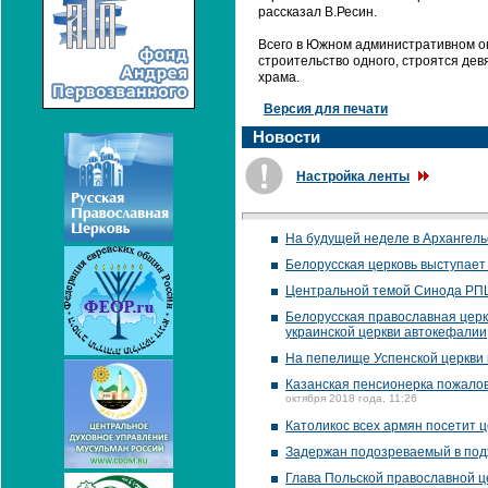
рассказал В.Ресин.
Всего в Южном административном ок
строительство одного, строятся девя
храма.
Версия для печати
Новости
Настройка ленты
На будущей неделе в Архангель
Белорусская церковь выступает
Центральной темой Синода РПЦ 
Белорусская православная цер
украинской церкви автокефалии
На пепелище Успенской церкви 
Казанская пенсионерка пожалов
октября 2018 года, 11:26
Католикос всех армян посетит
Задержан подозреваемый в под
Глава Польской православной 