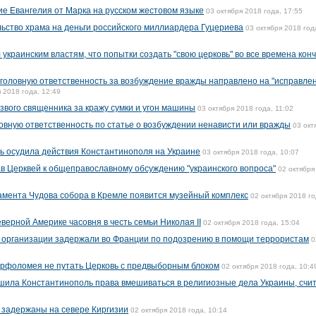
е Евангелия от Марка на русском жестовом языке
03 октября 2018 года, 17:55
ьство храма на деньги российского миллиардера Гуцериева
03 октября 2018 год
краинским властям, что попытки создать "свою церковь" во все времена кон
уголовную ответственность за возбуждение вражды направлено на "исправле
 2018 года, 12:49
вого священника за кражу сумки и угон машины
03 октября 2018 года, 11:02
ловную ответственность по статье о возбуждении ненависти или вражды
03 окт
ь осудила действия Константинополя на Украине
03 октября 2018 года, 10:07
в Церквей к общеправославному обсуждению "украинского вопроса"
02 октября
дамента Чудова собора в Кремле появится музейный комплекс
02 октября 2018 го
верной Америке часовня в честь семьи Николая II
02 октября 2018 года, 15:04
й организации задержали во Франции по подозрению в помощи террористам
0
рфоломея не путать Церковь с предвыборным блоком
02 октября 2018 года, 10:4
ишила Константинополь права вмешиваться в религиозные дела Украины, счи
 задержаны на севере Киргизии
02 октября 2018 года, 10:14