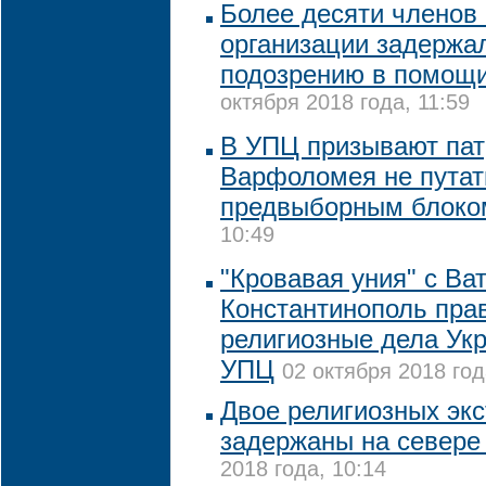
Более десяти членов
организации задержа
подозрению в помощи
октября 2018 года, 11:59
В УПЦ призывают пат
Варфоломея не путат
предвыборным блоко
10:49
"Кровавая уния" с В
Константинополь пра
религиозные дела Укр
УПЦ
02 октября 2018 год
Двое религиозных эк
задержаны на севере
2018 года, 10:14