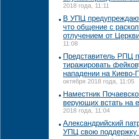
2018 года, 11:11
В УПЦ предупреждают
что общение с раско
отлучением от Церкв
11:08
Представитель РПЦ п
тиражировать фейков
нападении на Киево-
октября 2018 года, 11:05
Наместник Почаевско
верующих встать на 
2018 года, 11:04
Александрийский пат
УПЦ свою поддержку