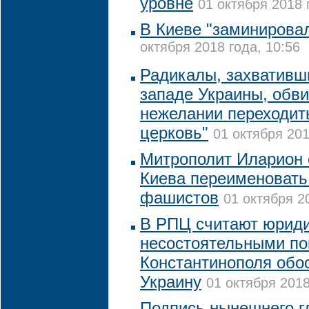
уровне
01 октября 2018 
В Киеве "заминирова
октября 2018 года, 10:56
Радикалы, захвативш
западе Украины, обв
нежелании переходит
церковь"
01 октября 201
Митрополит Иларион 
Киева переименовать
фашистов
01 октября 2
В РПЦ считают юрид
несостоятельными по
Константинополя обо
Украину
01 октября 2018
Подпись нынешнего г