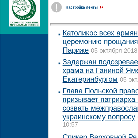
Настройка ленты
Католикос всех армян
церемонию прощания 
Париже
05 октября 2018 
Задержан подозревае
храма на Ганиной Ям
Екатеринбургом
05 окт
Глава Польской прав
призывает патриарх
созвать межправосла
украинскому вопросу
10:57
Спикер Верховной Ра