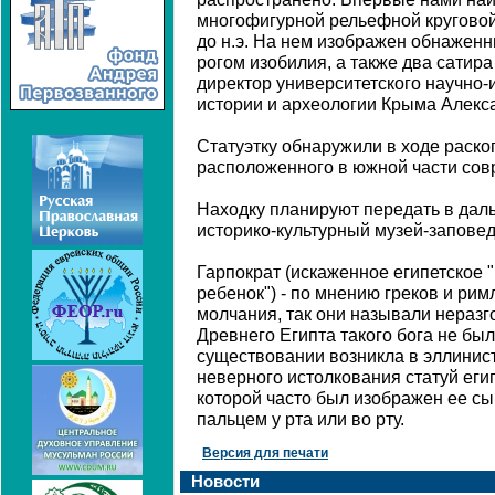
многофигурной рельефной круговой 
до н.э. На нем изображен обнаженн
рогом изобилия, а также два сатира 
директор университетского научно-
истории и археологии Крыма Алекс
Статуэтку обнаружили в ходе раско
расположенного в южной части сов
Находку планируют передать в да
историко-культурный музей-заповед
Гарпократ (искаженное египетское "Г
ребенок") - по мнению греков и рим
молчания, так они называли неразг
Древнего Египта такого бога не был
существовании возникла в эллинист
неверного истолкования статуй еги
которой часто был изображен ее сы
пальцем у рта или во рту.
Версия для печати
Новости