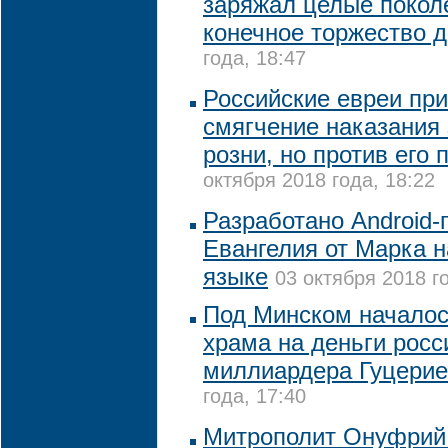
заряжал целые покол
конечное торжество 
года, 18:47
Российские евреи пр
смягчение наказания
розни, но против его
октября 2018 года, 18:22
Разработано Android
Евангелия от Марка 
языке
03 октября 2018 г
Под Минском началос
храма на деньги росс
миллиардера Гуцери
года, 17:40
Митрополит Онуфрий