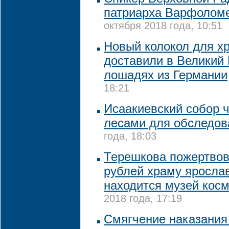
патриарха Варфоломе
октября 2018 года, 10:51
Новый колокол для хр
доставили в Великий 
лошадях из Германии
18:21
Исаакиевский собор 
лесами для обследов
года, 18:03
Терешкова пожертво
рублей храму ярослав
находится музей кос
2018 года, 17:19
Смягчение наказания