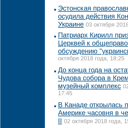
Эстонская православ
осудила действия Ко
Украине
03 октября 2018
Патриарх Кирилл при
Церквей к общеправ
обсуждению "украинск
октября 2018 года, 18:25
До конца года на ост
Чудова собора в Кре
музейный комплекс
0
17:45
В Канаде открылась 
Америке часовня в ч
II
02 октября 2018 года, 1