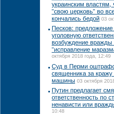
украинским властям, 
"свою церковь" во вс
кончались бедой
03 ок
Песков: предложение
уголовную ответствен
возбуждение вражды 
"исправление маразм
октября 2018 года, 12:49
Суд в Перми оштрафо
священника за кражу 
машины
03 октября 2018
Путин предлагает смя
ответственность по с
ненависти или вражд
10:48