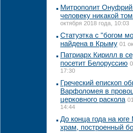
Митрополит Онуфрий
человеку никакой том
октября 2018 года, 10:03
Статуэтка с "богом м
найдена в Крыму
01 о
Патриарх Кирилл в с
посетит Белоруссию
0
17:30
Греческий епископ об
Варфоломея в прово
церковного раскола
0
14:44
До конца года на юге
храм, построенный б