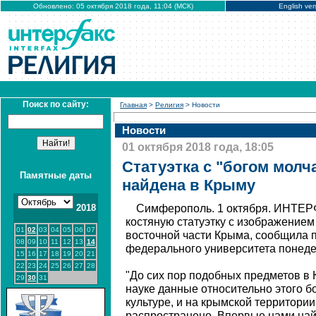
Обновлено: 05 октября 2018 года, 11:04 (МСК)
English ver
Поиск по сайту:
Главная
>
Религия
> Новости
Новости
01 октября 2018 года, 18:05
Статуэтка с "богом мол
Памятные даты
найдена в Крыму
2018
Симферополь. 1 октября. ИНТЕР
костяную статуэтку с изображением
01
02
03
04
05
06
07
восточной части Крыма, сообщила 
08
09
10
11
12
13
14
федерального университета понеде
15
16
17
18
19
20
21
22
23
24
25
26
27
28
"До сих пор подобных предметов в
29
30
31
науке данные относительно этого бо
культуре, и на крымской территори
распространено. Впервые нами най