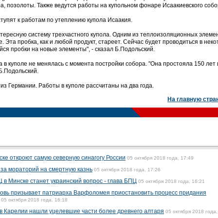
а, позолоты. Также ведутся работы на купольном фонаре Исаакиевского собо
тупят к работам по утеплению купола Исаакия.
нтересную систему трехчастного купола. Одним из теплоизоляционных элеме
. Эта пробка, как и любой продукт, стареет. Сейчас будет проводиться в нек
ся пробки на новые элементы", - сказал Б.Подольский.
а в куполе не менялась с момента постройки собора. "Она простояла 150 лет 
 Б.Подольский.
из Германии. Работы в куполе рассчитаны на два года.
На главную стра
ске откроют самую северную синагогу России
05 октября 2018 года, 17:49
 за мораторий на смертную казнь
05 октября 2018 года, 17:26
в Минске станет украинский вопрос - глава БПЦ
05 октября 2018 года, 16:21
ковь призывает патриарха Варфоломея приостановить процесс придания
05 октября 2018 года, 16:18
в Карелии нашли уцелевшие части более древнего алтаря
05 октября 2018 года,