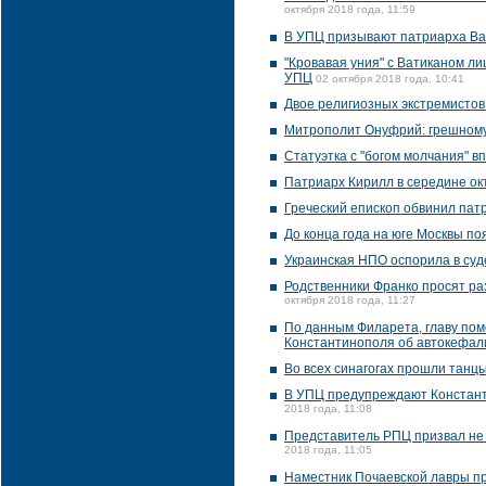
октября 2018 года, 11:59
В УПЦ призывают патриарха Ва
"Кровавая уния" с Ватиканом л
УПЦ
02 октября 2018 года, 10:41
Двое религиозных экстремистов
Митрополит Онуфрий: грешному
Статуэтка с "богом молчания" 
Патриарх Кирилл в середине ок
Греческий епископ обвинил пат
До конца года на юге Москвы п
Украинская НПО оспорила в суд
Родственники Франко просят ра
октября 2018 года, 11:27
По данным Филарета, главу по
Константинополя об автокефал
Во всех синагогах прошли танц
В УПЦ предупреждают Константи
2018 года, 11:08
Представитель РПЦ призвал не 
2018 года, 11:05
Наместник Почаевской лавры пр