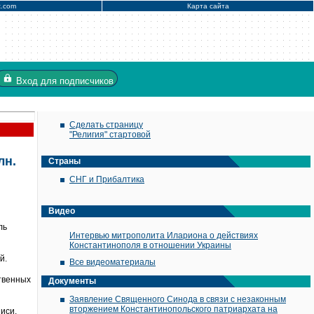
x.com
Карта сайта
Вход
для подписчиков
Сделать страницу
"Религия" стартовой
лн.
Страны
СНГ и Прибалтика
Видео
ль
Интервью митрополита Илариона о действиях
Константинополя в отношении Украины
й.
Все видеоматериалы
ственных
Документы
Заявление Священного Синода в связи с незаконным
вторжением Константинопольского патриархата на
иси,