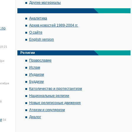
Другие материалы
Аналитика
Архив новостей 1989-2004 гг.
 по
О сайте
English version
18:21
Религии
Православие
бря
Ислам
Иудаизм
Буддизм
ктября
Католичество и протестантизм
Национальные религии
18
Новые религиозные движения
Атеизм и секуляризм
Диалог
м
04