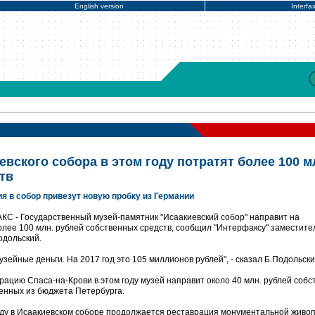
English version
Interfa
вского собора в этом году потратят более 100 м
тв
ия в собор привезут новую пробку из Германии
КС - Государственный музей-памятник "Исаакиевский собор" направит на
лее 100 млн. рублей собственных средств, сообщил "Интерфаксу" заместите
одольский.
узейные деньги. На 2017 год это 105 миллионов рублей", - сказал Б.Подольски
аврацию Спаса-на-Крови в этом году музей направит около 40 млн. рублей соб
ченных из бюджета Петербурга.
году в Исаакиевском соборе продолжается реставрация монументальной живоп