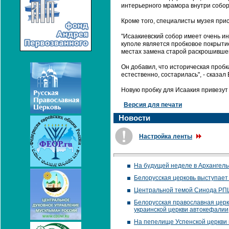
интерьерного мрамора внутри собор
Кроме того, специалисты музея прис
"Исаакиевский собор имеет очень и
куполе является пробковое покрытие
местах замена старой раскрошившей
Он добавил, что историческая пробк
естественно, состарилась", - сказал
Новую пробку для Исаакия привезут 
Версия для печати
Новости
Настройка ленты
На будущей неделе в Архангель
Белорусская церковь выступает
Центральной темой Синода РПЦ 
Белорусская православная цер
украинской церкви автокефалии
На пепелище Успенской церкви 