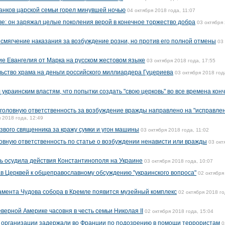
анков царской семьи горел минувшей ночью
04 октября 2018 года, 11:07
ве: он заряжал целые поколения верой в конечное торжество добра
03 октября
 смягчение наказания за возбуждение розни, но против его полной отмены
03
е Евангелия от Марка на русском жестовом языке
03 октября 2018 года, 17:55
ьство храма на деньги российского миллиардера Гуцериева
03 октября 2018 год
краинским властям, что попытки создать "свою церковь" во все времена кон
уголовную ответственность за возбуждение вражды направлено на "исправле
 2018 года, 12:49
вого священника за кражу сумки и угон машины
03 октября 2018 года, 11:02
ловную ответственность по статье о возбуждении ненависти или вражды
03 окт
ь осудила действия Константинополя на Украине
03 октября 2018 года, 10:07
в Церквей к общеправославному обсуждению "украинского вопроса"
02 октября
дамента Чудова собора в Кремле появится музейный комплекс
02 октября 2018 го
верной Америке часовня в честь семьи Николая II
02 октября 2018 года, 15:04
й организации задержали во Франции по подозрению в помощи террористам
0