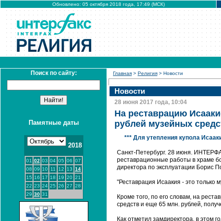
Обновлено: 05 октября 2018 года, 17:49 (МСК)
Поиск по сайту:
Главная
>
Религия
> Новости
Новости
28 июня 2017 года, 10:04
На реставрацию Исаакие
Памятные даты
рублей музейных средс
*** Для утепления купола Исаак
2018
Санкт-Петербург. 28 июня. ИНТЕРФА
реставрационные работы в храме бо
01
02
03
04
05
06
07
директора по эксплуатации Борис П
08
09
10
11
12
13
14
15
16
17
18
19
20
21
"Реставрация Исаакия - это только м
22
23
24
25
26
27
28
29
30
31
Кроме того, по его словам, на рест
средств и еще 65 млн. рублей, полу
Как отметил замдиректора, в этом 