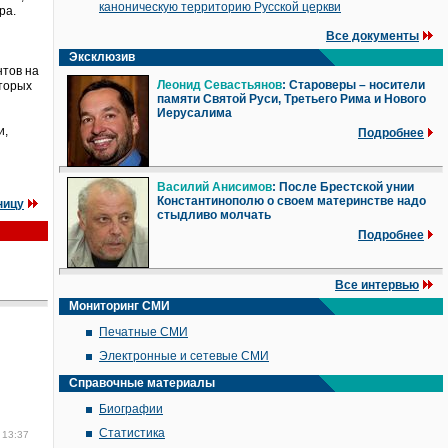
каноническую территорию Русской церкви
ра.
Все документы
Эксклюзив
нтов на
Леонид Севастьянов
: Староверы – носители
оторых
памяти Святой Руси, Третьего Рима и Нового
Иерусалима
и,
Подробнее
Василий Анисимов
: После Брестской унии
Константинополю о своем материнстве надо
ницу
стыдливо молчать
Подробнее
Все интервью
Мониторинг СМИ
Печатные СМИ
Электронные и сетевые СМИ
Справочные материалы
Биографии
Статистика
 13:37