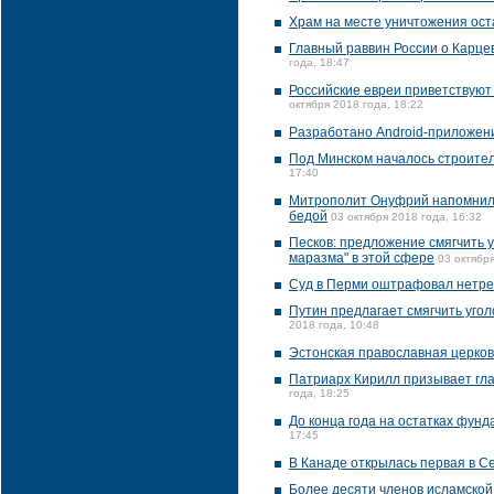
Храм на месте уничтожения ост
Главный раввин России о Карце
года, 18:47
Российские евреи приветствуют
октября 2018 года, 18:22
Разработано Android-приложени
Под Минском началось строител
17:40
Митрополит Онуфрий напомнил у
бедой
03 октября 2018 года, 16:32
Песков: предложение смягчить 
маразма" в этой сфере
03 октября
Суд в Перми оштрафовал нетрез
Путин предлагает смягчить уго
2018 года, 10:48
Эстонская православная церков
Патриарх Кирилл призывает гла
года, 18:25
До конца года на остатках фун
17:45
В Канаде открылась первая в Се
Более десяти членов исламско