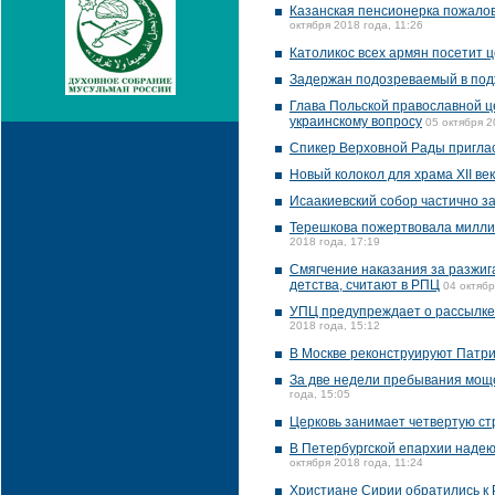
Казанская пенсионерка пожалов
октября 2018 года, 11:26
Католикос всех армян посетит
Задержан подозреваемый в под
Глава Польской православной 
украинскому вопросу
05 октября 2
Спикер Верховной Рады пригла
Новый колокол для храма XII ве
Исаакиевский собор частично з
Терешкова пожертвовала миллио
2018 года, 17:19
Смягчение наказания за разжиг
детства, считают в РПЦ
04 октябр
УПЦ предупреждает о рассылке
2018 года, 15:12
В Москве реконструируют Патр
За две недели пребывания моще
года, 15:05
Церковь занимает четвертую стр
В Петербургской епархии надею
октября 2018 года, 11:24
Христиане Сирии обратились к 