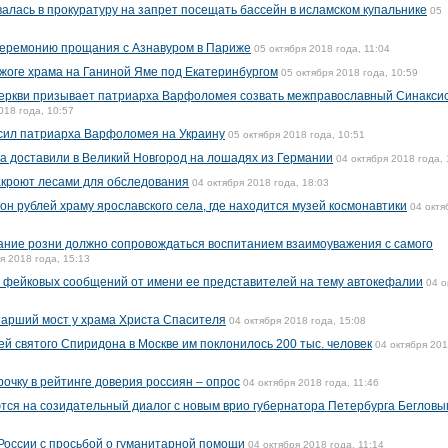
алась в прокуратуру на запрет посещать бассейн в исламском купальнике
05
 церемонию прощания с Азнавуром в Париже
05 октября 2018 года, 11:04
жоге храма на Ганиной Яме под Екатеринбургом
05 октября 2018 года, 10:59
церкви призывает патриарха Варфоломея созвать межправославный Синаксис
018 года, 10:57
сил патриарха Варфоломея на Украину
05 октября 2018 года, 10:51
ка доставили в Великий Новгород на лошадях из Германии
04 октября 2018 года, 
акроют лесами для обследования
04 октября 2018 года, 18:03
н рублей храму ярославского села, где находится музей космонавтики
04 октя
ание розни должно сопровождаться воспитанием взаимоуважения с самого
я 2018 года, 15:13
 фейковых сообщений от имени ее представителей на тему автокефалии
04 о
иарший мост у храма Христа Спасителя
04 октября 2018 года, 15:08
й святого Спиридона в Москве им поклонилось 200 тыс. человек
04 октября 20
очку в рейтинге доверия россиян – опрос
04 октября 2018 года, 11:46
тся на созидательный диалог с новым врио губернатора Петербурга Бегловы
России с просьбой о гуманитарной помощи
04 октября 2018 года, 11:14