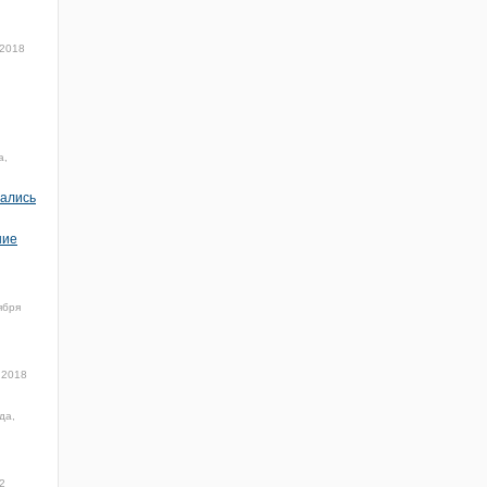
 2018
а,
чались
ние
ября
 2018
да,
2