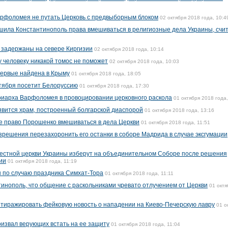
рфоломея не путать Церковь с предвыборным блоком
02 октября 2018 года, 10:4
ишила Константинополь права вмешиваться в религиозные дела Украины, счи
 задержаны на севере Киргизии
02 октября 2018 года, 10:14
 человеку никакой томос не поможет
02 октября 2018 года, 10:03
впервые найдена в Крыму
01 октября 2018 года, 18:05
тября посетит Белоруссию
01 октября 2018 года, 17:30
риарха Варфоломея в провоцировании церковного раскола
01 октября 2018 года,
оявится храм, построенный болгарской диаспорой
01 октября 2018 года, 13:16
е право Порошенко вмешиваться в дела Церкви
01 октября 2018 года, 11:51
зрешения перезахоронить его останки в соборе Мадрида в случае эксгумации
местной церкви Украины изберут на объединительном Соборе после решения
ии
01 октября 2018 года, 11:19
ы по случаю праздника Симхат-Тора
01 октября 2018 года, 11:11
нополь, что общение с раскольниками чревато отлучением от Церкви
01 октя
тиражировать фейковую новость о нападении на Киево-Печерскую лавру
01 о
извал верующих встать на ее защиту
01 октября 2018 года, 11:04