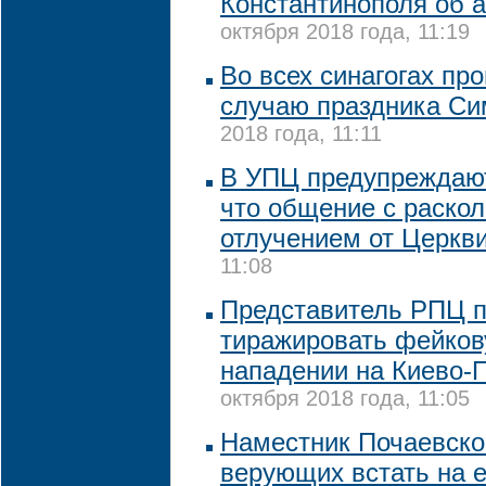
Константинополя об 
октября 2018 года, 11:19
Во всех синагогах пр
случаю праздника Си
2018 года, 11:11
В УПЦ предупреждают
что общение с раско
отлучением от Церкв
11:08
Представитель РПЦ п
тиражировать фейков
нападении на Киево-
октября 2018 года, 11:05
Наместник Почаевско
верующих встать на 