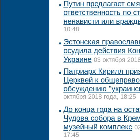
Путин предлагает смя
ответственность по с
ненависти или вражд
10:48
Эстонская православ
осудила действия Ко
Украине
03 октября 2018
Патриарх Кирилл при
Церквей к общеправ
обсуждению "украинск
октября 2018 года, 18:25
До конца года на ост
Чудова собора в Кре
музейный комплекс
0
17:45