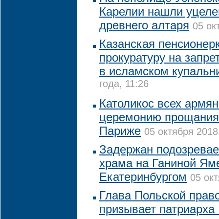
Карелии нашли уцеле
древнего алтаря
05 ок
Казанская пенсионер
прокуратуру на запре
в исламском купальн
года, 11:26
Католикос всех армян
церемонию прощания 
Париже
05 октября 2018 
Задержан подозревае
храма на Ганиной Ям
Екатеринбургом
05 окт
Глава Польской прав
призывает патриарх