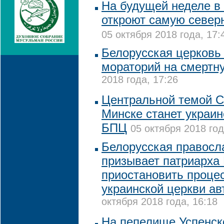
На будущей неделе в
откроют самую север
05 октября 2018 года, 17:
Белорусская церковь 
мораторий на смертн
2018 года, 17:26
Центральной темой 
Минске станет украин
БПЦ
05 октября 2018 год
Белорусская правосл
призывает патриарх
приостановить проце
украинской церкви а
октября 2018 года, 16:18
На пепелище Успенск