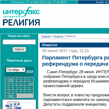
Обновлено: 05 октября 2018 года, 17:49 (МСК)
English ver
Поиск по сайту:
Главная
>
Религия
> Новости
Новости
28 июня 2017 года, 11:21
Парламент Петербурга р
Памятные даты
референдума о передаче
2018
Санкт-Петербург. 28 июня. ИНТЕ
собрание Петербурга в среду внесл
01
02
03
04
05
06
07
референдума о передаче Исаакиевс
08
09
10
11
12
13
14
православной церкви.
15
16
17
18
19
20
21
22
23
24
25
26
27
28
Внести вопрос в повестку предлож
29
30
31
парламентского комитета по законо
Депутаты поддержали инициативу.