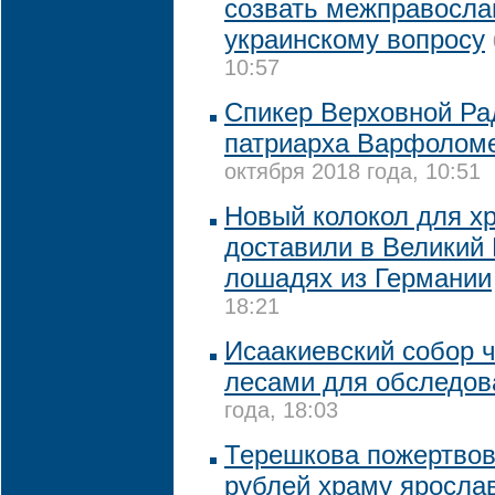
созвать межправосла
украинскому вопросу
10:57
Спикер Верховной Ра
патриарха Варфоломе
октября 2018 года, 10:51
Новый колокол для хр
доставили в Великий 
лошадях из Германии
18:21
Исаакиевский собор 
лесами для обследов
года, 18:03
Терешкова пожертво
рублей храму ярослав