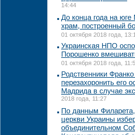
14:44
До конца года на юге
храм, построенный б
01 октября 2018 года, 13:
Украинская НПО оспо
Порошенко вмешивать
01 октября 2018 года, 11:
Родственники Франко
перезахоронить его о
Мадрида в случае эк
2018 года, 11:27
По данным Филарета,
церкви Украины избер
объединительном Со