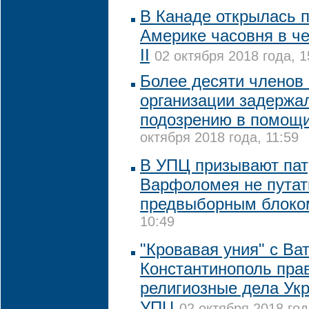
В Канаде открылась 
Америке часовня в ч
II
02 октября 2018 года, 1
Более десяти членов
организации задержа
подозрению в помощи
октября 2018 года, 11:59
В УПЦ призывают пат
Варфоломея не путат
предвыборным блоко
10:49
"Кровавая уния" с В
Константинополь пра
религиозные дела Укр
УПЦ
02 октября 2018 год