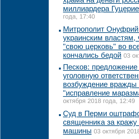
миллиардера Гуцери
года, 17:40
Митрополит Онуфрий
украинским властям, 
"свою церковь" во вс
кончались бедой
03 ок
Песков: предложение
уголовную ответствен
возбуждение вражды 
"исправление маразм
октября 2018 года, 12:49
Суд в Перми оштрафо
священника за кражу 
машины
03 октября 2018