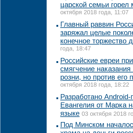
царской семьи горел
октября 2018 года, 11:07
Главный раввин Росси
заряжал целые покол
конечное торжество 
года, 18:47
Российские евреи пр
смягчение наказания
розни, но против его
октября 2018 года, 18:22
Разработано Android
Евангелия от Марка 
языке
03 октября 2018 г
Под Минском началос
храма на деньги росс