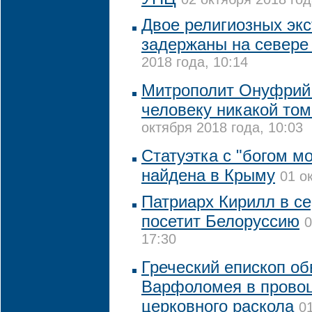
Двое религиозных эк
задержаны на севере
2018 года, 10:14
Митрополит Онуфрий
человеку никакой том
октября 2018 года, 10:03
Статуэтка с "богом м
найдена в Крыму
01 о
Патриарх Кирилл в с
посетит Белоруссию
0
17:30
Греческий епископ об
Варфоломея в прово
церковного раскола
0