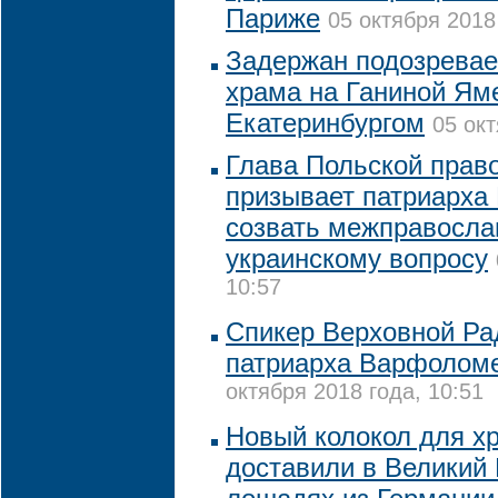
Париже
05 октября 2018 
Задержан подозревае
храма на Ганиной Ям
Екатеринбургом
05 окт
Глава Польской прав
призывает патриарх
созвать межправосла
украинскому вопросу
10:57
Спикер Верховной Ра
патриарха Варфоломе
октября 2018 года, 10:51
Новый колокол для хр
доставили в Великий 