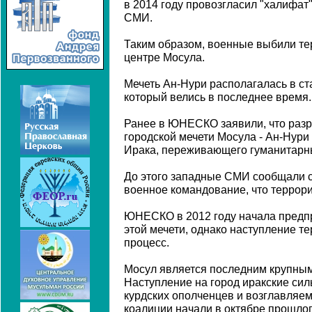
в 2014 году провозгласил "халифат
СМИ.
Таким образом, военные выбили те
центре Мосула.
Мечеть Ан-Нури располагалась в ст
который велись в последнее время.
Ранее в ЮНЕСКО заявили, что раз
городской мечети Мосула - Ан-Нури
Ирака, переживающего гуманитарны
До этого западные СМИ сообщали с
военное командование, что террор
ЮНЕСКО в 2012 году начала предп
этой мечети, однако наступление т
процесс.
Мосул является последним крупным
Наступление на город иракские си
курдских ополченцев и возглавля
коалиции начали в октябре прошлог