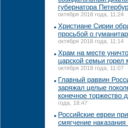
губернатора Петербу
октября 2018 года, 11:24
Христиане Сирии обра
просьбой о гуманита
октября 2018 года, 11:14
Храм на месте уничт
царской семьи горел
октября 2018 года, 11:07
Главный раввин Росси
заряжал целые покол
конечное торжество 
года, 18:47
Российские евреи пр
смягчение наказания