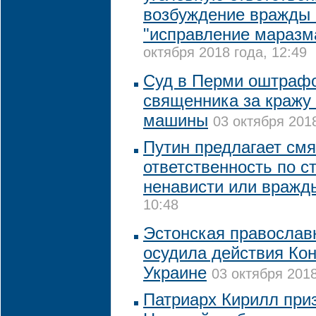
возбуждение вражды 
"исправление маразм
октября 2018 года, 12:49
Суд в Перми оштрафо
священника за кражу 
машины
03 октября 2018
Путин предлагает смя
ответственность по с
ненависти или вражд
10:48
Эстонская православ
осудила действия Ко
Украине
03 октября 2018
Патриарх Кирилл при