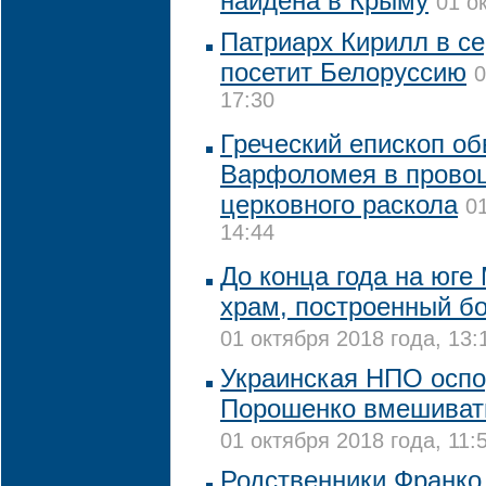
найдена в Крыму
01 о
Патриарх Кирилл в с
посетит Белоруссию
0
17:30
Греческий епископ об
Варфоломея в прово
церковного раскола
0
14:44
До конца года на юге
храм, построенный б
01 октября 2018 года, 13:
Украинская НПО оспо
Порошенко вмешивать
01 октября 2018 года, 11:
Родственники Франко