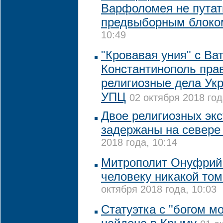
Варфоломея не путат
предвыборным блоко
10:49
"Кровавая уния" с В
Константинополь пра
религиозные дела Укр
УПЦ
02 октября 2018 год
Двое религиозных эк
задержаны на севере
2018 года, 10:14
Митрополит Онуфрий
человеку никакой том
октября 2018 года, 10:03
Статуэтка с "богом м