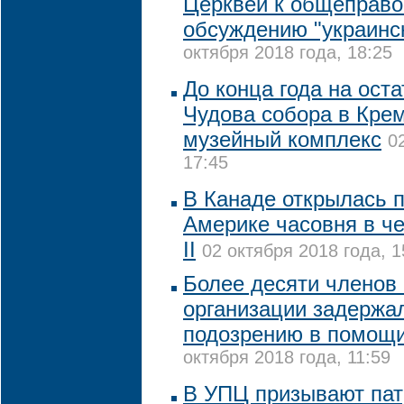
Церквей к общеправ
обсуждению "украинск
октября 2018 года, 18:25
До конца года на ост
Чудова собора в Кре
музейный комплекс
0
17:45
В Канаде открылась 
Америке часовня в ч
II
02 октября 2018 года, 1
Более десяти членов
организации задержа
подозрению в помощи
октября 2018 года, 11:59
В УПЦ призывают пат