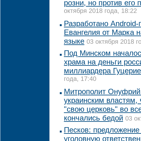
розни, но против его
октября 2018 года, 18:22
Разработано Android
Евангелия от Марка 
языке
03 октября 2018 г
Под Минском началос
храма на деньги росс
миллиардера Гуцери
года, 17:40
Митрополит Онуфрий
украинским властям, 
"свою церковь" во вс
кончались бедой
03 ок
Песков: предложение
уголовную ответствен