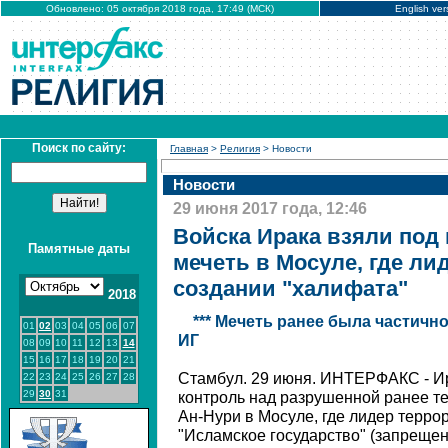
Обновлено: 05 октября 2018 года, 17:49 (МСК)
English ver
Поиск по сайту:
Главная
>
Религия
> Новости
Новости
29 июня 2017 года, 12:46
Войска Ирака взяли под
Памятные даты
мечеть в Мосуле, где ли
создании "халифата"
2018
*** Мечеть ранее была частичн
01
02
03
04
05
06
07
ИГ
08
09
10
11
12
13
14
15
16
17
18
19
20
21
Стамбул. 29 июня. ИНТЕРФАКС - Ир
22
23
24
25
26
27
28
29
30
31
контроль над разрушенной ранее т
Ан-Нури в Мосуле, где лидер терро
"Исламское государство" (запрещен