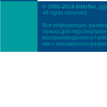
© 1991-2018 Interfax,
rel
All rights reserved
Вся информация, размещ
только для персонально
воспроизведению и / ил
как с письменного разр