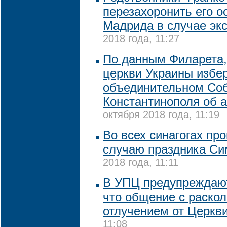
перезахоронить его о
Мадрида в случае эк
2018 года, 11:27
По данным Филарета,
церкви Украины избер
объединительном Со
Константинополя об 
октября 2018 года, 11:19
Во всех синагогах пр
случаю праздника Си
2018 года, 11:11
В УПЦ предупреждают
что общение с раско
отлучением от Церкв
11:08