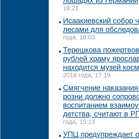
лошадях из Германии
18:21
Исаакиевский собор 
лесами для обследов
года, 18:03
Терешкова пожертво
рублей храму ярослав
находится музей кос
2018 года, 17:19
Смягчение наказания
розни должно сопров
воспитанием взаимоу
детства, считают в Р
года, 15:13
УПЦ предупреждает о