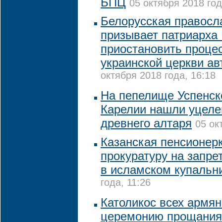
БПЦ
05 октября 2018 год
Белорусская правосл
призывает патриарх
приостановить проце
украинской церкви а
октября 2018 года, 16:18
На пепелище Успенск
Карелии нашли уцеле
древнего алтаря
05 ок
Казанская пенсионер
прокуратуру на запре
в исламском купальн
года, 11:26
Католикос всех армян
церемонию прощания 