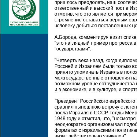
пришлось преодолеть, наш соотечес
ответственный и высокий пост в Изр
отметив, что это является примером 
стремление оставаться верным евр
человеку добиться поставленных це
А.Борода, комментируя визит спикер
"это наглядный пример прогресса 
государствами".
"Четверть века назад, когда дипло
Россией и Израилем были только в
принято упоминать Израиль в поло
межгосударственные отношения на
возможном уровне сотрудничества во
и в экономике, и в культуре, и спорте
Президент Российского еврейского
сравнил нынешнюю встречу с леген
посла Израиля в СССР Голды Меир
1948 году и отметил, что, "несмотря
неоднократно организовывал подоб
форматах с израильскими политика
визит действительно уникален".