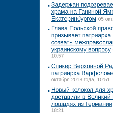
Задержан подозревае
храма на Ганиной Ям
Екатеринбургом
05 окт
Глава Польской прав
призывает патриарх
созвать межправосла
украинскому вопросу
10:57
Спикер Верховной Ра
патриарха Варфоломе
октября 2018 года, 10:51
Новый колокол для хр
доставили в Великий 
лошадях из Германии
18:21