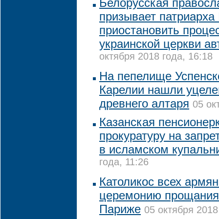
Белорусская правосл
призывает патриарх
приостановить проце
украинской церкви а
октября 2018 года, 16:18
На пепелище Успенск
Карелии нашли уцеле
древнего алтаря
05 ок
Казанская пенсионер
прокуратуру на запре
в исламском купальн
года, 11:26
Католикос всех армян
церемонию прощания 
Париже
05 октября 2018 