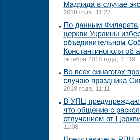
Мадрида в случае эк
2018 года, 11:27
По данным Филарета,
церкви Украины избер
объединительном Со
Константинополя об 
октября 2018 года, 11:19
Во всех синагогах пр
случаю праздника Си
2018 года, 11:11
В УПЦ предупреждают
что общение с раско
отлучением от Церкв
11:08
Представитель РПЦ п