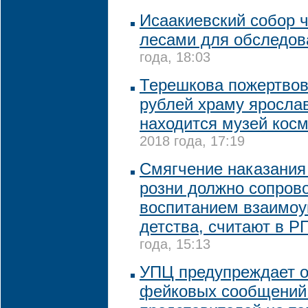
Исаакиевский собор 
лесами для обследов
года, 18:03
Терешкова пожертво
рублей храму ярослав
находится музей кос
2018 года, 17:19
Смягчение наказания
розни должно сопров
воспитанием взаимоу
детства, считают в Р
года, 15:13
УПЦ предупреждает о
фейковых сообщений 