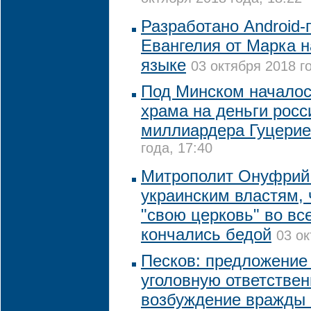
Разработано Android
Евангелия от Марка 
языке
03 октября 2018 г
Под Минском началос
храма на деньги росс
миллиардера Гуцери
года, 17:40
Митрополит Онуфрий
украинским властям, 
"свою церковь" во вс
кончались бедой
03 ок
Песков: предложение
уголовную ответствен
возбуждение вражды 