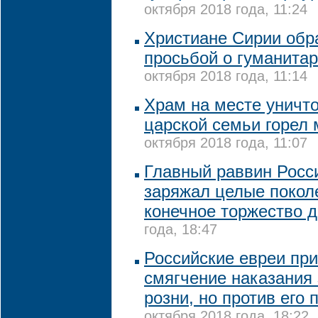
октября 2018 года, 11:24
Христиане Сирии обра
просьбой о гуманита
октября 2018 года, 11:14
Храм на месте уничт
царской семьи горел
октября 2018 года, 11:07
Главный раввин Росси
заряжал целые покол
конечное торжество 
года, 18:47
Российские евреи пр
смягчение наказания
розни, но против его
октября 2018 года, 18:22