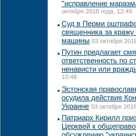
"исправление маразм
октября 2018 года, 12:49
Суд в Перми оштрафо
священника за кражу 
машины
03 октября 2018
Путин предлагает смя
ответственность по с
ненависти или вражд
10:48
Эстонская православ
осудила действия Ко
Украине
03 октября 2018
Патриарх Кирилл при
Церквей к общеправ
обсуждению "украинск