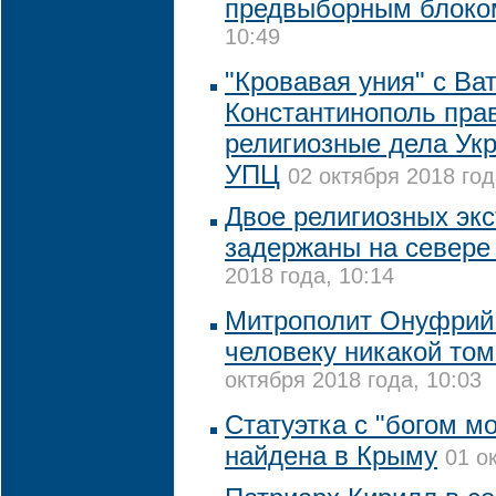
предвыборным блоко
10:49
"Кровавая уния" с В
Константинополь пра
религиозные дела Укр
УПЦ
02 октября 2018 год
Двое религиозных эк
задержаны на севере
2018 года, 10:14
Митрополит Онуфрий
человеку никакой том
октября 2018 года, 10:03
Статуэтка с "богом м
найдена в Крыму
01 о