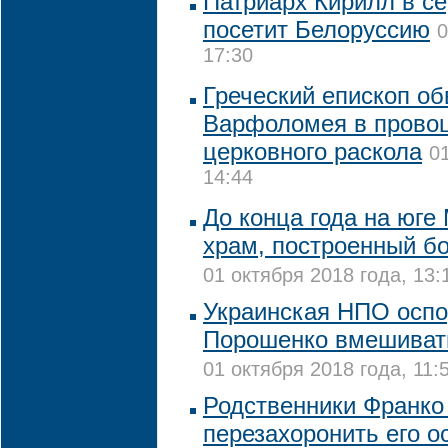
Патриарх Кирилл в с
посетит Белоруссию
0
17:30
Греческий епископ об
Варфоломея в прово
церковного раскола
0
14:44
До конца года на юге
храм, построенный б
01 октября 2018 года, 13:
Украинская НПО оспо
Порошенко вмешивать
01 октября 2018 года, 11:
Родственники Франко
перезахоронить его о