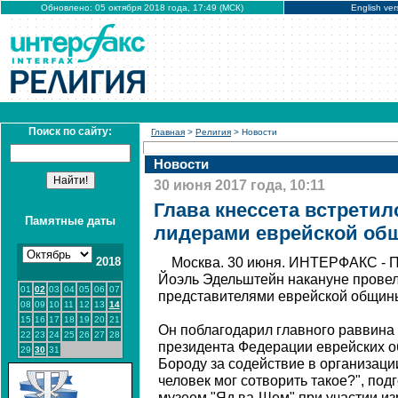
Обновлено: 05 октября 2018 года, 17:49 (МСК)
English ver
Поиск по сайту:
Главная
>
Религия
> Новости
Новости
30 июня 2017 года, 10:11
Глава кнессета встретил
Памятные даты
лидерами еврейской о
2018
Москва. 30 июня. ИНТЕРФАКС - П
Йоэль Эдельштейн накануне провел 
01
02
03
04
05
06
07
представителями еврейской общин
08
09
10
11
12
13
14
15
16
17
18
19
20
21
Он поблагодарил главного раввина
22
23
24
25
26
27
28
президента Федерации еврейских 
29
30
31
Бороду за содействие в организаци
человек мог сотворить такое?", по
музеем "Яд ва-Шем" при участии из