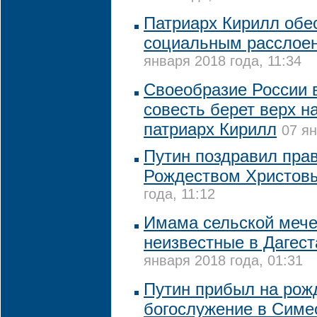
Патриарх Кирилл обе
социальным расслое
января 2018 года, 11:34
Своеобразие России в
совесть берет верх н
патриарх Кирилл
07 ян
Путин поздравил пра
Рождеством Христов
года, 11:12
Имама сельской мече
неизвестные в Дагест
января 2018 года, 01:31
Путин прибыл на рож
богослужение в Симе