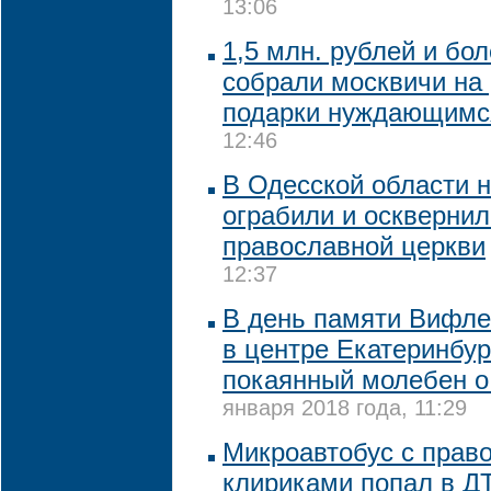
13:06
1,5 млн. рублей и бол
собрали москвичи на
подарки нуждающимс
12:46
В Одесской области 
ограбили и осквернил
православной церкви
12:37
В день памяти Вифл
в центре Екатеринбур
покаянный молебен о
января 2018 года, 11:29
Микроавтобус с прав
клириками попал в Д