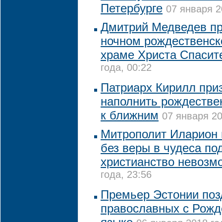
Петербурге
07 января 2
Дмитрий Медведев пр
ночном рождественск
храме Христа Спасит
года, 00:22
Патриарх Кирилл при
наполнить рождестве
к ближним
07 января 20
Митрополит Иларион 
без веры в чудеса по
христианство невозм
года, 23:56
Премьер Эстонии поз
православных с Рожд