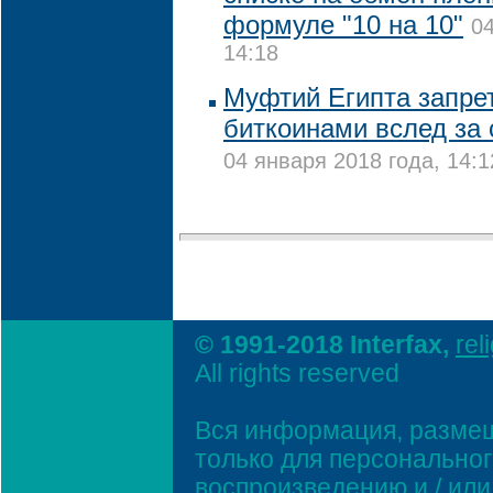
формуле "10 на 10"
04
14:18
Муфтий Египта запре
биткоинами вслед за
04 января 2018 года, 14:1
© 1991-2018 Interfax,
rel
All rights reserved
Вся информация, размещ
только для персонально
воспроизведению и / ил