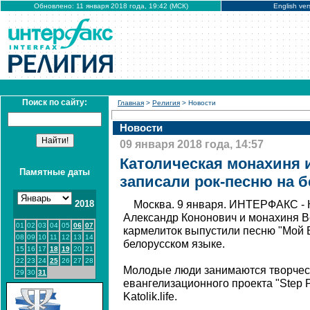
Обновлено: 11 января 2018 года, 19:42 (МСК)
English ver
Поиск по сайту:
Главная
>
Религия
> Новости
Новости
09 января 2018 года, 14:57
Католическая монахиня 
Памятные даты
записали рок-песню на 
2018
Москва. 9 января. ИНТЕРФАКС - 
Александр Кононович и монахиня В
01
02
03
04
05
06
07
кармелиток выпустили песню "Мой Б
08
09
10
11
12
13
14
белорусском языке.
15
16
17
18
19
20
21
22
23
24
25
26
27
28
Молодые люди занимаются творчест
29
30
31
евангелизационного проекта "Step P
Katolik.life.