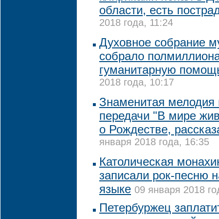
области, есть постр
2018 года, 11:24
Духовное собрание м
собрало полмиллиона
гуманитарную помощ
2018 года, 10:17
Знаменитая мелодия 
передачи "В мире жив
о Рождестве, расска
января 2018 года, 16:35
Католическая монахи
записали рок-песню 
языке
09 января 2018 го
Петербуржец заплатит