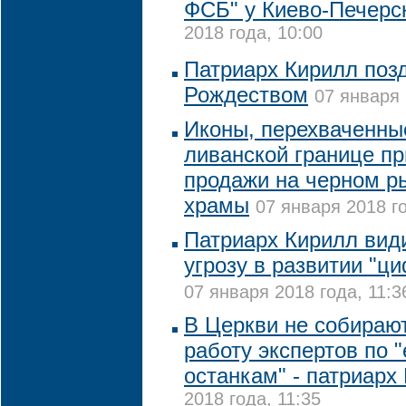
ФСБ" у Киево-Печерс
2018 года, 10:00
Патриарх Кирилл поз
Рождеством
07 января 
Иконы, перехваченные
ливанской границе пр
продажи на черном р
храмы
07 января 2018 го
Патриарх Кирилл вид
угрозу в развитии "ц
07 января 2018 года, 11:3
В Церкви не собирают
работу экспертов по 
останкам" - патриарх
2018 года, 11:35