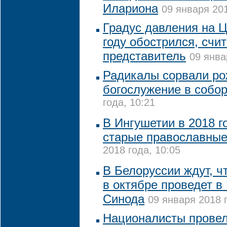
Илариона
09 января 201
Градус давления на 
году обострился, счит
представитель
09 янва
Радикалы сорвали ро
богослужение в собо
года, 10:21
В Ингушетии в 2018 г
старые православны
2018 года, 10:05
В Белоруссии ждут, ч
в октябре проведет в
Синода
09 января 2018 г
Националисты провел