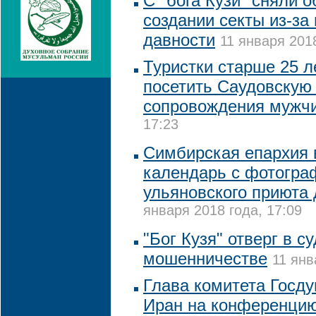
С "бога Кузи" сняли 
создании секты из-за
давности
11 января 2018
Туристки старше 25 л
посетить Саудовскую
сопровождения мужч
17:23
Симбирская епархия 
календарь с фотогра
ульяновского приюта
января 2018 года, 17:09
"Бог Кузя" отверг в с
мошенничестве
11 янв
Глава комитета Госду
Иран на конференцию