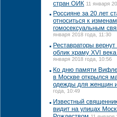
стран ОИК
11 января 20
Россияне за 20 лет с
относиться к изменам
гомосексуальным свя
января 2018 года, 11:30
Реставраторы вернут
облик храму XVI века
января 2018 года, 10:56
Ко дню памяти Вифл
в Москве открылся м
одежды для женщин и
года, 10:49
Известный священник
видит на улицах Мос
Рождеством
11 января 