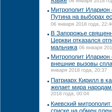
языке
06 января 2018 го
Митрополит Иларион с
Путина на выборах е
06 января 2018 года, 22:4
В Запорожье священн
Церкви отказался отп
мальчика
06 января 201
Митрополит Иларион с
внешние вызовы спла
января 2018 года, 20:37
Патриарх Кирилл в к
желает мира народам
2018 года, 00:04
Киевский митрополит
списке на обмен пле