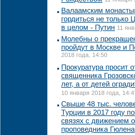
Валаамским монасты
гордиться не только Ц
в целом - Путин
11 янв
Молебны о прекраще
пройдут в Москве и П
2018 года, 14:50
Прокуратура просит о
священника Грозовско
лет, а от детей огради
10 января 2018 года, 14:4
Свыше 48 тыс. челов
Турции в 2017 году п
связях с движением 
проповедника Гюлена