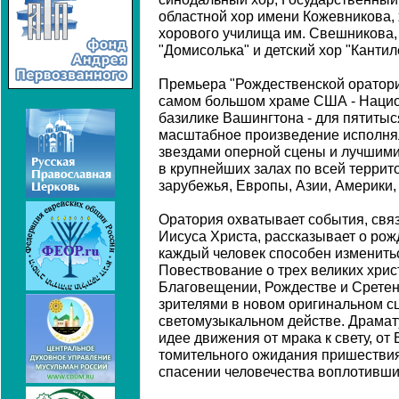
областной хор имени Кожевникова,
хорового училища им. Свешникова,
"Домисолька" и детский хор "Кантил
Премьера "Рождественской оратории
самом большом храме США - Наци
базилике Вашингтона - для пятитыся
масштабное произведение исполня
звездами оперной сцены и лучшим
в крупнейших залах по всей террит
зарубежья, Европы, Азии, Америки,
Оратория охватывает события, свя
Иисуса Христа, рассказывает о рож
каждый человек способен изменитьс
Повествование о трех великих хрис
Благовещении, Рождестве и Сретен
зрителями в новом оригинальном с
светомузыкальном действе. Драмат
идее движения от мрака к свету, от 
томительного ожидания пришествия
спасении человечества воплотивши