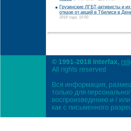
Грузинские ЛГБТ-активисты и их
отказе от акций в Тбилиси в Де
2018 года, 10:00
© 1991-2018 Interfax,
rel
All rights reserved
Вся информация, размещ
только для персонально
воспроизведению и / ил
как с письменного разр