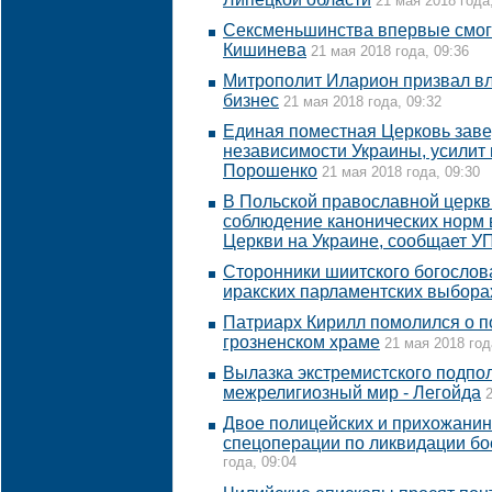
21 мая 2018 года
Сексменьшинства впервые смог
Кишинева
21 мая 2018 года, 09:36
Митрополит Иларион призвал в
бизнес
21 мая 2018 года, 09:32
Единая поместная Церковь зав
независимости Украины, усилит 
Порошенко
21 мая 2018 года, 09:30
В Польской православной церкв
соблюдение канонических норм 
Церкви на Украине, сообщает У
Сторонники шиитского богослов
иракских парламентских выбора
Патриарх Кирилл помолился о п
грозненском храме
21 мая 2018 год
Вылазка экстремистского подпол
межрелигиозный мир - Легойда
Двое полицейских и прихожанин
спецоперации по ликвидации бо
года, 09:04