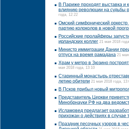
В Париже проходят выставка и
влиянию революции на судьбы р
года, 12:22
Омский симфонический оркестр 
партию колоколов в новой прог
Российские пролайферы запуст
ирландских коллег
21 мая 2018 года
Министр иммиграции Дании пред
отпуск на время рамадана
21 мая
Храм у метро в Зюзино построят
мая 2018 года, 13:10
Старинный монастырь отреставр
летию обители
21 мая 2018 года, 13:
В Псков прибыл новый митропо
Представитель Церкви приветст
Минобрнауки РФ на два ведомс
Исламовед предлагает разработ
прихожан о действиях в случае 
Праздник песочных узоров в чес
Липецкой области