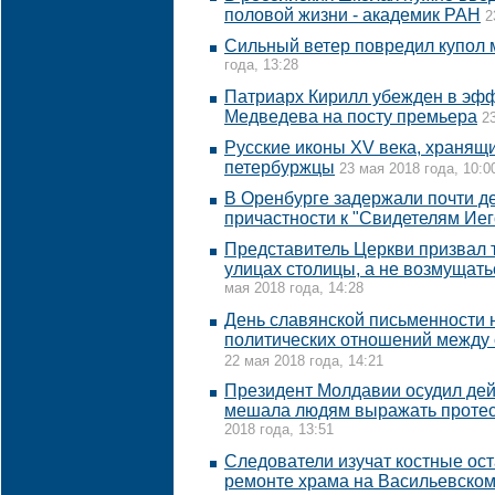
половой жизни - академик РАН
2
Сильный ветер повредил купол 
года, 13:28
Патриарх Кирилл убежден в эф
Медведева на посту премьера
2
Русские иконы XV века, хранящи
петербуржцы
23 мая 2018 года, 10:0
В Оренбурге задержали почти д
причастности к "Свидетелям Ие
Представитель Церкви призвал 
улицах столицы, а не возмущат
мая 2018 года, 14:28
День славянской письменности 
политических отношений между 
22 мая 2018 года, 14:21
Президент Молдавии осудил дей
мешала людям выражать протес
2018 года, 13:51
Следователи изучат костные ос
ремонте храма на Васильевском