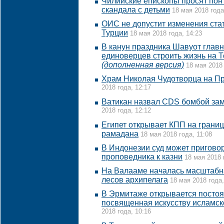
Чилийские епископы просят понт
скандала с детьми
18 мая 2018 года
ОИС не допустит изменения ста
Турции
18 мая 2018 года, 14:23
В канун праздника Шавуот глав
единоверцев строить жизнь на Т
(дополненная версия)
18 мая 2018 
Храм Николая Чудотворца на П
2018 года, 12:17
Ватикан назвал CDS бомбой за
2018 года, 12:12
Египет открывает КПП на границ
рамадана
18 мая 2018 года, 11:08
В Индонезии суд может пригово
проповедника к казни
18 мая 2018 
На Валааме началась масштабн
лесов архипелага
18 мая 2018 года,
В Эрмитаже открывается постоя
посвященная искусству исламск
2018 года, 10:16