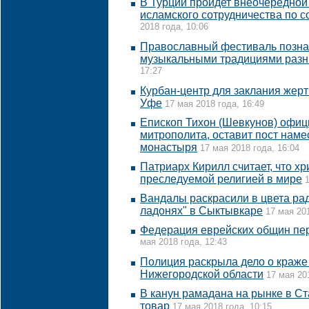
В Турции пройдет внеочередной
исламского сотрудничества по с
2018 года, 10:06
Православный фестиваль позна
музыкальными традициями разн
17:27
Курбан-центр для заклания жер
Уфе
17 мая 2018 года, 16:49
Епископ Тихон (Шевкунов) офиц
митрополита, оставит пост наме
монастыря
17 мая 2018 года, 16:04
Патриарх Кирилл считает, что х
преследуемой религией в мире
Вандалы раскрасили в цвета рад
ладонях" в Сыктывкаре
17 мая 201
Федерация еврейских общин пер
мая 2018 года, 12:43
Полиция раскрыла дело о краже
Нижегородской области
17 мая 20
В канун рамадана на рынке в С
товар
17 мая 2018 года, 10:15