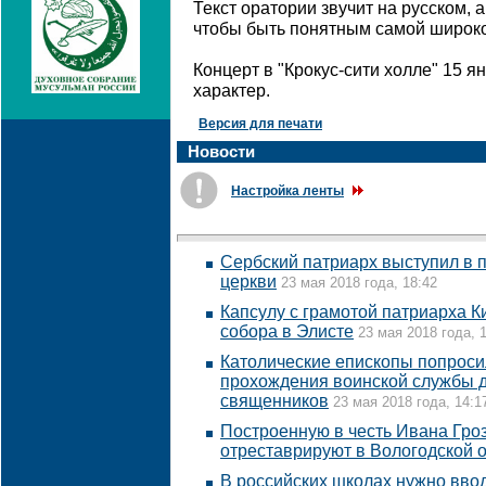
Текст оратории звучит на русском, 
чтобы быть понятным самой широко
Концерт в "Крокус-сити холле" 15 
характер.
Версия для печати
Новости
Настройка ленты
Сербский патриарх выступил в 
церкви
23 мая 2018 года, 18:42
Капсулу с грамотой патриарха К
собора в Элисте
23 мая 2018 года, 
Католические епископы попросил
прохождения воинской службы д
священников
23 мая 2018 года, 14:1
Построенную в честь Ивана Гроз
отреставрируют в Вологодской 
В российских школах нужно ввод