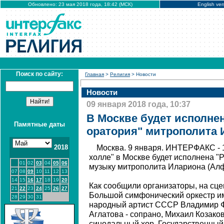
Обновлено: 23 мая 2018 года, 18:42 (МСК)
English ver
Поиск по сайту:
Главная
>
Религия
> Новости
Новости
09 января 2018 года, 10:37
В Москве будет исполне
Памятные даты
оратория" митрополита 
2018
Москва. 9 января. ИНТЕРФАКС - 1
холле" в Москве будет исполнена "
01
02
03
04
05
06
музыку митрополита Илариона (Алф
07
08
09
10
11
12
13
14
15
16
17
18
19
20
Как сообщили организаторы, на сце
21
22
23
24
25
26
27
Большой симфонический оркестр им
28
29
30
31
народный артист СССР Владимир Ф
Аглатова - сопрано, Михаил Козаков
синодальный хор, Государственный