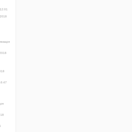
 12:01
 2018
 января
 2018
018
16:47
аря
018
5