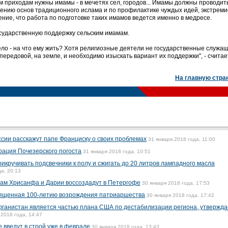
м приходам нужны имамы - в мечетях сел, городов... Имамы должны проводит
ению основ традиционного ислама и по профилактике чуждых идей, экстреми
нение, что работа по подготовке таких имамов ведется именно в медресе.
сударственную поддержку сельским имамам.
ело - на что ему жить? Хотя религиозные деятели не государственные служащ
ередовой, на земле, и необходимо изыскать вариант их поддержки", - считае
На главную стра
сии расскажут папе Франциску о своих проблемах
31 января 2018 года, 11:00
ация Почезерского погоста
31 января 2018 года, 10:51
икручивать подсвечники к полу и сжигать до 20 литров лампадного масла
да, 20:13
рам Хрисанфа и Дарии воссоздадут в Петергофе
30 января 2018 года, 17:53
вященная 100-летию возрождения патриаршества
30 января 2018 года, 17:42
ганистан является частью плана США по дестабилизации региона, утвержда
 2018 года, 14:47
 введут в строй уже в феврале
30 января 2018 года, 13:43