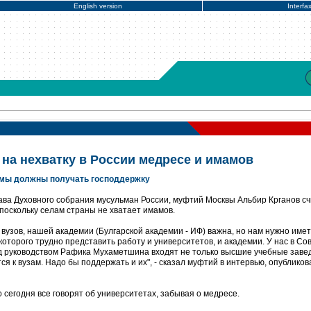
English version
Interfa
 на нехватку в России медресе и имамов
имамы должны получать господдержку
ава Духовного собрания мусульман России, муфтий Москвы Альбир Крганов с
оскольку селам страны не хватает имамов.
 вузов, нашей академии (Булгарской академии - ИФ) важна, но нам нужно имет
которого трудно представить работу и университетов, и академии. У нас в Со
д руководством Рафика Мухаметшина входят не только высшие учебные заве
ся к вузам. Надо бы поддержать и их", - сказал муфтий в интервью, опублико
 сегодня все говорят об университетах, забывая о медресе.