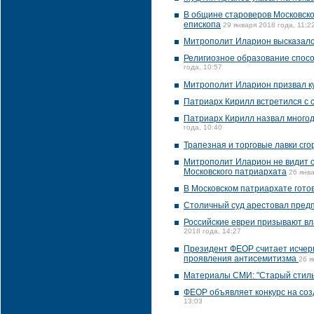
В общине староверов Московско
епископа
29 января 2018 года, 11:2
Митрополит Иларион высказался
Религиозное образование спосо
года, 10:57
Митрополит Иларион призвал ку
Патриарх Кирилл встретился с 
Патриарх Кирилл назвал много
года, 10:40
Трапезная и торговые лавки сго
Митрополит Иларион не видит с
Московского патриархата
26 янва
В Московском патриархате гото
Столичный суд арестовал предп
Российские евреи призывают вл
2018 года, 14:27
Президент ФЕОР считает исчерпа
проявления антисемитизма
26 я
Материалы СМИ: "Старый стиль
ФЕОР объявляет конкурс на соз
13:03