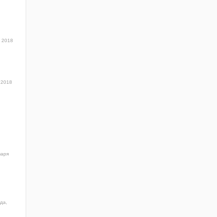
я 2018
 2018
варя
да,