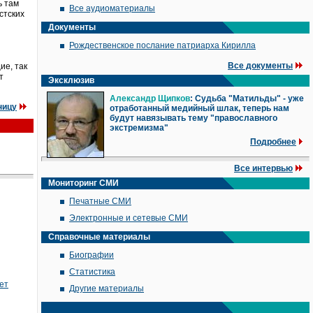
ь там
Все аудиоматериалы
стских
Документы
Рождественское послание патриарха Кирилла
Все документы
ие, так
т
Эксклюзив
Александр Щипков
: Судьба "Матильды" - уже
ницу
отработанный медийный шлак, теперь нам
будут навязывать тему "православного
экстремизма"
Подробнее
Все интервью
Мониторинг СМИ
Печатные СМИ
Электронные и сетевые СМИ
Справочные материалы
Биографии
Статистика
ет
Другие материалы