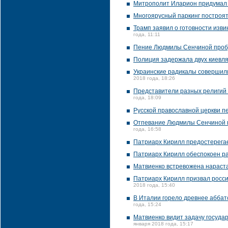
Митрополит Иларион придумал с
Многоярусный паркинг построят
Трамп заявил о готовности изв
года, 11:11
Пение Людмилы Сенчиной пробу
Полиция задержала двух киевля
Украинские радикалы совершили
2018 года, 18:26
Представители разных религий 
года, 18:09
Русской православной церкви п
Отпевание Людмилы Сенчиной п
года, 16:58
Патриарх Кирилл предостерега
Патриарх Кирилл обеспокоен р
Матвиенко встревожена нараст
Патриарх Кирилл призвал росси
2018 года, 15:40
В Италии горело древнее аббат
года, 15:24
Матвиенко видит задачу госуда
января 2018 года, 15:17