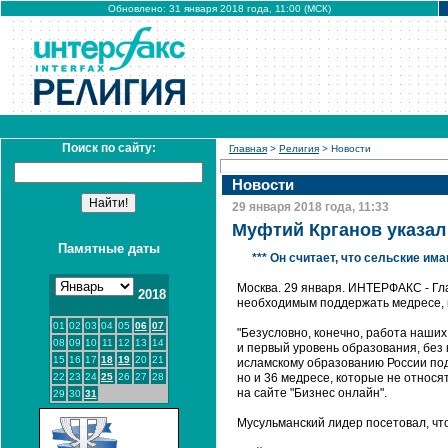
Обновлено: 31 января 2018 года, 11:00 (МСК)
Поиск по сайту:
Главная
>
Религия
> Новости
Новости
29 января 2018 года, 11:33
Муфтий Крганов указал
Памятные даты
*** Он считает, что сельские 
Москва. 29 января. ИНТЕРФАКС - Гл
2018
необходимым поддержать медресе, п
01
02
03
04
05
06
07
"Безусловно, конечно, работа наших
08
09
10
11
12
13
14
и первый уровень образования, без 
15
16
17
18
19
20
21
исламскому образованию России по
22
23
24
25
26
27
28
но и 36 медресе, которые не относят
на сайте "Бизнес онлайн".
29
30
31
Мусульманский лидер посетовал, что