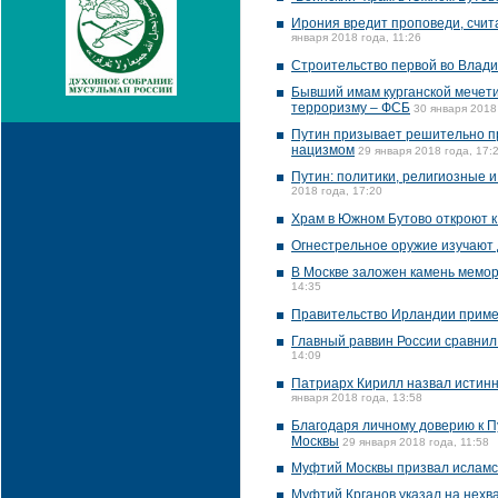
Ирония вредит проповеди, счит
января 2018 года, 11:26
Строительство первой во Влади
Бывший имам курганской мечети
терроризму – ФСБ
30 января 2018
Путин призывает решительно п
нацизмом
29 января 2018 года, 17:
Путин: политики, религиозные
2018 года, 17:20
Храм в Южном Бутово откроют к
Огнестрельное оружие изучают 
В Москве заложен камень мемор
14:35
Правительство Ирландии приме
Главный раввин России сравнил
14:09
Патриарх Кирилл назвал истинн
января 2018 года, 13:58
Благодаря личному доверию к П
Москвы
29 января 2018 года, 11:58
Муфтий Москвы призвал исламск
Муфтий Крганов указал на нехва