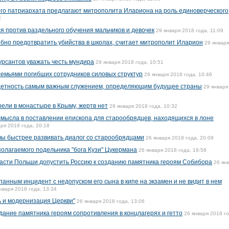
го патриархата предлагают митрополита Илариона на роль единоверческого
2
 против раздельного обучения мальчиков и девочек
29 января 2018 года, 11:09
бно предотвратить убийства в школах, считает митрополит Иларион
29 январ
рсантов уважать честь мундира
29 января 2018 года, 10:51
семьями погибших сотрудников силовых структур
29 января 2018 года, 10:46
детность самым важным служением, определяющим будущее страны
29 января
рели в монастыре в Крыму, жертв нет
29 января 2018 года, 10:32
мысла в поставлении епископа для старообрядцев, находящихся в лоне
ря 2018 года, 20:18
вы быстрее развивать диалог со старообрядцами
26 января 2018 года, 20:09
олагаемого подельника "бога Кузи" Цукермана
26 января 2018 года, 19:58
асти Польши допустить Россию к созданию памятника героям Собибора
26 ян
нным инцидент с недопуском его сына в кипе на экзамен и не видит в нем
нваря 2018 года, 13:34
 и модернизация Церкви"
26 января 2018 года, 13:06
дание памятника героям сопротивления в концлагерях и гетто
26 января 2018 го