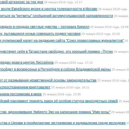
вой катехизис за три дня
26 января 2018 года, 12:17
 возле Еврейского музея и центра толерантности в Москве
26 января 2018 года,
иниться за "ретвиты" сообщений антимусульманской направленности
26 января
ждало в сердцах светлые чувства – патриарх Кирилл
26 января 2018 года, 10:49
н, пытавшихся ночью совершить поджог часовни
26 января 2018 года, 10:29
 хулиганский налет на редакцию сайта "Союз православных журналистов"
25
чувствуют себя в Татарстане свободно, это хороший пример - Путин
25 января
ередан храм в центре Лиссабона
25 января 2018 года, 17:13
ройдет в воскресенье в Петербурге в соборе Владимирской иконы
25 января 2
ет от размывания нравственной основы законодательства
25 января 2018 года, 
аспространением криптовалют
25 января 2018 года, 16:11
анием пессимизма в мире
25 января 2018 года, 15:55
йский парламент принять закон об особом статусе многодетных семей
25 янв
ство, вдохновившее Умберто Эко на написание романа "Имя розы"
25 января 2
рства и Церкви в профилактике экстремизма и радикализма среди молодежи
2