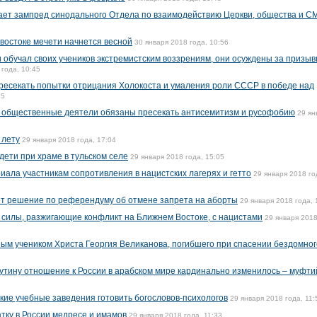
ает зампред синодального Отдела по взаимодействию Церкви, общества и С
востоке мечети начнется весной
30 января 2018 года, 10:56
 обучал своих учеников экстремистским воззрениям, они осуждены за призыв
 года, 10:45
ресекать попытки отрицания Холокоста и умаления роли СССР в победе над
25
 и общественные деятели обязаны пресекать антисемитизм и русофобию
29 ян
 лету
29 января 2018 года, 17:04
дети при храме в тульском селе
29 января 2018 года, 15:05
иала участникам сопротивления в нацистских лагерях и гетто
29 января 2018 го
т решение по референдуму об отмене запрета на аборты
29 января 2018 года, 
 силы, разжигающие конфликт на Ближнем Востоке, с нацистами
29 января 2018
ым учеником Христа Георгия Великанова, погибшего при спасении бездомног
утину отношение к России в арабском мире кардинально изменилось – муфти
ие учебные заведения готовить богословов-психологов
29 января 2018 года, 11:
тку в России медресе и имамов
29 января 2018 года, 11:33