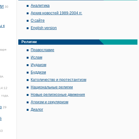
Аналитика
МИ
30
Архив новостей 1989-2004 гг.
О сайте
ы к
English version
Религии
варя
Православие
Ислам
Иудаизм
Буддизм
да,
Католичество и протестантизм
Национальные религии
14:12
Новые религиозные движения
 года,
Атеизм и секуляризм
о
29
Диалог
й
53