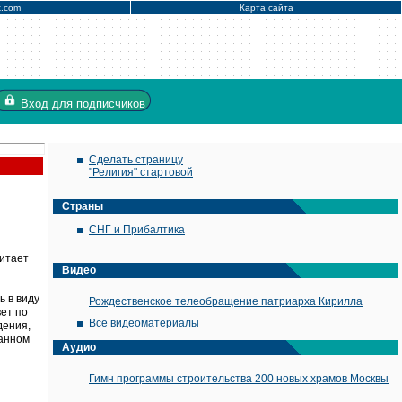
x.com
Карта сайта
Вход
для подписчиков
Сделать страницу
"Религия" стартовой
Страны
СНГ и Прибалтика
читает
Видео
ь в виду
Рождественское телеобращение патриарха Кирилла
вет по
Все видеоматериалы
дения,
ванном
Аудио
Гимн программы строительства 200 новых храмов Москвы