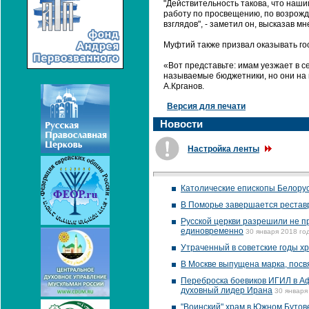
"Действительность такова, что наши
работу по просвещению, по возрожд
взглядов", - заметил он, высказав м
Муфтий также призвал оказывать го
«Вот представьте: имам уезжает в с
называемые бюджетники, но они на п
А.Крганов.
Версия для печати
Новости
Настройка ленты
Католические епископы Белорус
В Поморье завершается реставр
Русской церкви разрешили не пр
единовременно
30 января 2018 го
Утраченный в советские годы х
В Москве выпущена марка, пос
Переброска боевиков ИГИЛ в Аф
духовный лидер Ирана
30 января
"Воинский" храм в Южном Бутове