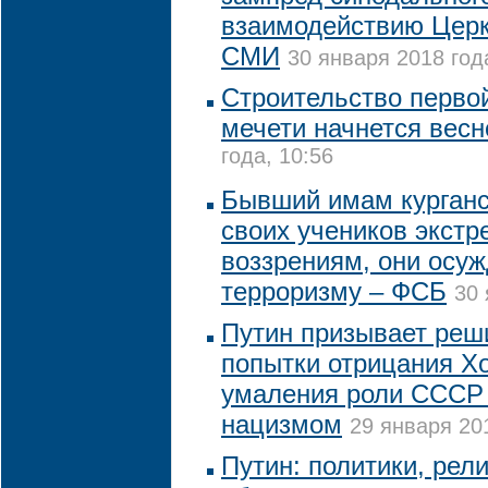
взаимодействию Церк
СМИ
30 января 2018 года
Строительство перво
мечети начнется весн
года, 10:56
Бывший имам курганс
своих учеников экст
воззрениям, они осуж
терроризму – ФСБ
30 
Путин призывает реш
попытки отрицания Хо
умаления роли СССР 
нацизмом
29 января 201
Путин: политики, рел