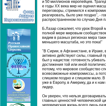
и 50 миллионов европейцев. Трагед
е годы ХХ века мир не оценил масш
переговоры, стремился к компромисс
реагировать, было уже поздно", - г
распространенном по случаю Дня п
Б.Лазар сожалеет, что урок Второй 
полной мере мировым сообществом:
видим в разных регионах мира таки
меньшего масштаба, но это пока!"
"В Сирии, в Афганистане, в Ираке, 
активно действуют силы, главный пр
был у нацистов: готовность убиват
достижения той или иной политичес
потому, что мировое сообщество сп
всевозможные компромиссы, а потом
слишком поздно и слишком мало. В
уже в Европу, в Америку, да и к нам
лидер.
Он уверен, что нельзя договаривать
главных ценностей человеческой цив
человеческая жизнь всего лишь раз