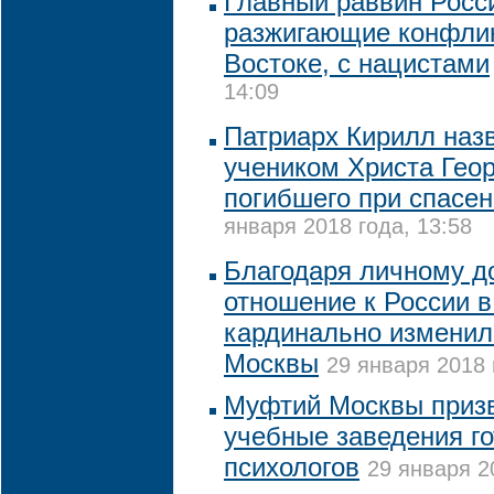
Главный раввин Росс
разжигающие конфли
Востоке, с нацистами
14:09
Патриарх Кирилл наз
учеником Христа Геор
погибшего при спасен
января 2018 года, 13:58
Благодаря личному д
отношение к России 
кардинально изменил
Москвы
29 января 2018 
Муфтий Москвы приз
учебные заведения го
психологов
29 января 2