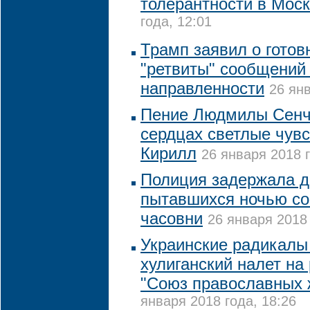
толерантности в Мос
года, 12:01
Трамп заявил о готов
"ретвиты" сообщений
направленности
26 янв
Пение Людмилы Сенч
сердцах светлые чувс
Кирилл
26 января 2018 г
Полиция задержала д
пытавшихся ночью со
часовни
26 января 2018 
Украинские радикалы
хулиганский налет на
"Союз православных 
января 2018 года, 18:26