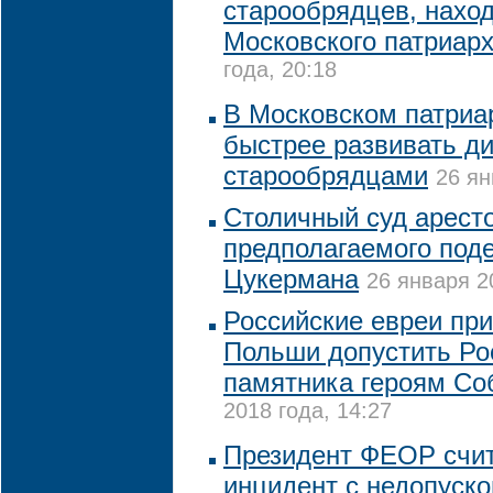
старообрядцев, нахо
Московского патриар
года, 20:18
В Московском патриа
быстрее развивать ди
старообрядцами
26 ян
Столичный суд арест
предполагаемого поде
Цукермана
26 января 2
Российские евреи пр
Польши допустить Ро
памятника героям Со
2018 года, 14:27
Президент ФЕОР счи
инцидент с недопуско