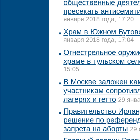
общественные деяте
пресекать антисемит
января 2018 года, 17:20
Храм в Южном Бутово
января 2018 года, 17:04
Огнестрельное оружи
храме в тульском сел
15:05
В Москве заложен к
участникам сопротивл
лагерях и гетто
29 янва
Правительство Ирлан
решение по референд
запрета на аборты
29 