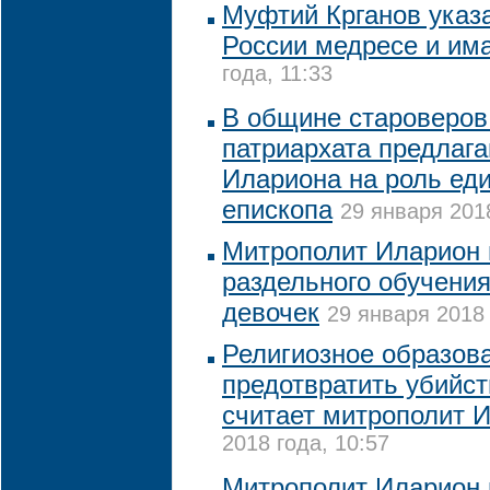
Муфтий Крганов указа
России медресе и им
года, 11:33
В общине староверов
патриархата предлаг
Илариона на роль ед
епископа
29 января 2018
Митрополит Иларион 
раздельного обучения
девочек
29 января 2018 
Религиозное образов
предотвратить убийст
считает митрополит 
2018 года, 10:57
Митрополит Иларион 