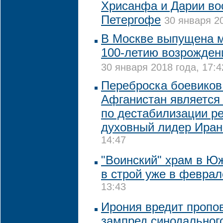
Хрисанфа и Дарии во
Петергофе
30 января 20
В Москве выпущена м
100-летию возрожден
30 января 2018 года, 17:4
Переброска боевиков
Афганистан является
по дестабилизации ре
духовный лидер Иран
14:47
"Воинский" храм в Ю
в строй уже в феврал
13:43
Ирония вредит пропов
зампред синодальног