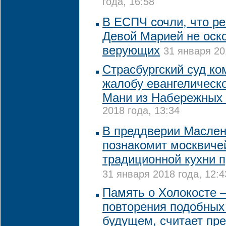
года, 16:58
В ЕСПЧ сочли, что р
Девой Марией не оск
верующих
31 января 20
Страсбургский суд к
жалобу евангелическ
Мани из Набережных
2018 года, 13:34
В преддверии Масле
познакомит москвиче
традиционной кухни 
31 января 2018 года, 12:4
Память о Холокосте 
повторения подобных
будущем, считает пр