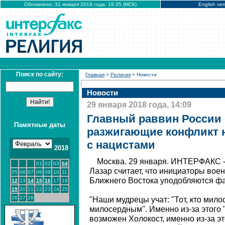
Обновлено: 31 января 2018 года, 18:35 (МСК)
English ver
Поиск по сайту:
Главная
>
Религия
> Новости
Новости
29 января 2018 года, 14:09
Главный раввин России 
Памятные даты
разжигающие конфликт н
с нацистами
2018
Москва. 29 января. ИНТЕРФАКС -
01
02
03
04
Лазар считает, что инициаторы вое
05
06
07
08
09
10
11
Ближнего Востока уподобляются ф
12
13
14
15
16
17
18
19
20
21
22
23
24
25
26
27
28
"Наши мудрецы учат: "Тот, кто мило
милосердным". Именно из-за этого 
возможен Холокост, именно из-за эт