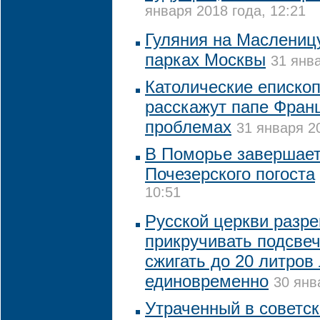
января 2018 года, 12:21
Гуляния на Масленицу
парках Москвы
31 янва
Католические еписко
расскажут папе Франц
проблемах
31 января 20
В Поморье завершает
Почезерского погоста
10:51
Русской церкви разр
прикручивать подсвеч
сжигать до 20 литров
единовременно
30 янв
Утраченный в советск