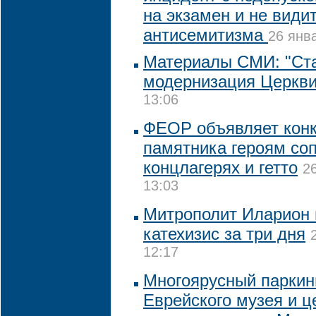
на экзамен и не види
антисемитизма
26 янв
Материалы СМИ: "Ста
модернизация Церкви
13:06
ФЕОР объявляет конк
памятника героям со
концлагерях и гетто
2
13:03
Митрополит Иларион 
катехизис за три дня
12:17
Многоярусный паркин
Еврейского музея и ц